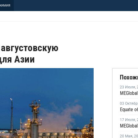
ХИМИЯ
 августовскую
для Азии
Похож
23 Июля
,
03 Октябр
17 Июля
,
20 Мая
,
2