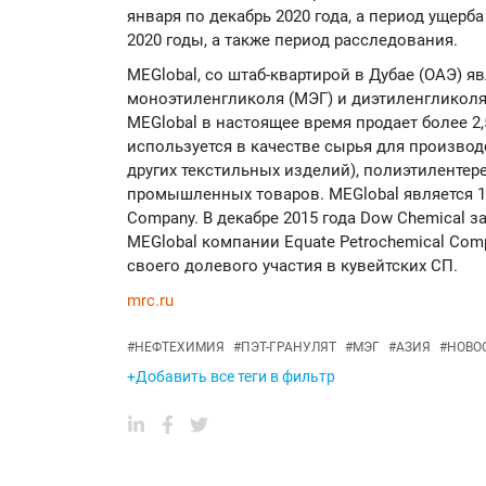
января по декабрь 2020 года, а период ущерб
2020 годы, а также период расследования.
MEGlobal, со штаб-квартирой в Дубае (ОАЭ) 
моноэтиленгликоля (МЭГ) и диэтиленгликоля 
MEGlobal в настоящее время продает более 2,
используется в качестве сырья для произво
других текстильных изделий), полиэтилентере
промышленных товаров. MEGlobal является 10
Company. В декабре 2015 года Dow Chemical 
MEGlobal компании Equate Petrochemical Com
своего долевого участия в кувейтских СП.
mrc.ru
#
НЕФТЕХИМИЯ
#
ПЭТ-ГРАНУЛЯТ
#
МЭГ
#
АЗИЯ
#
НОВО
+Добавить все теги в фильтр