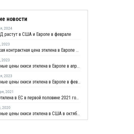
ие новости
ля
,
2024
Д растут в США и Европе в феврале
,
2023
Апрельская контрактная цена этилена в Европе снизилась на EUR40 за тонну
,
2023
Контрактные цены окиси этилена в Европе в апреле снизились на EUR33 за тонну
ля
,
2023
Контрактные цены окиси этилена в Европе в феврале выросли на EUR70 за тонну
ря
,
2021
Импорт этилена в ЕС в первой половине 2021 года резко вырос
я
,
2020
Контрактные цены окиси этилена в США в октябре снизились на USD13 за тонну