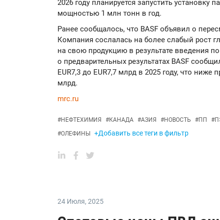
2026 году планируется запустить установку 
мощностью 1 млн тонн в год.
Ранее сообщалось, что BASF объявил о перес
Компания сослалась на более слабый рост г
на свою продукцию в результате введения п
о предварительных результатах BASF сообщи
EUR7,3 до EUR7,7 млрд в 2025 году, что ниже 
млрд.
mrc.ru
#
НЕФТЕХИМИЯ
#
КАНАДА
#
АЗИЯ
#
НОВОСТЬ
#
ПП
#
П
+Добавить все теги в фильтр
#
ОЛЕФИНЫ
24 Июля
,
2025