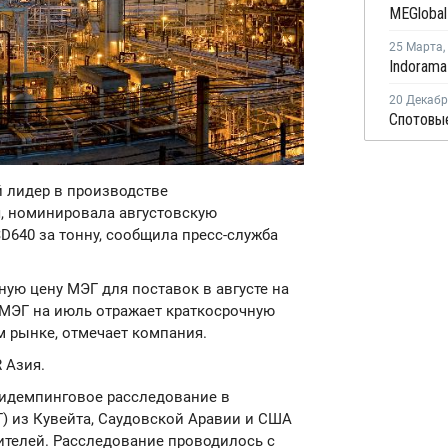
25 Марта
,
20 Декаб
Спотовые
й лидер в производстве
, номинировала августовскую
D640 за тонну, сообщила пресс-служба
ую цену МЭГ для поставок в августе на
 МЭГ на июль отражает краткосрочную
м рынке, отмечает компания.
 Азия.
нтидемпинговое расследование в
) из Кувейта, Саудовской Аравии и США
ителей. Расследование проводилось с