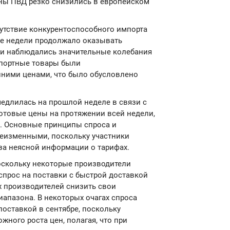
ены ПВД резко снизились в европейском
сутствие конкурентоспособного импорта
ие недели продолжало оказывать
ли наблюдались значительные колебания
мпортные товары были
нними ценами, что было обусловлено
медлилась на прошлой неделе в связи с
потовые цены на протяжении всей недели,
ь. Основные принципы спроса и
неизменными, поскольку участники
за неясной информации о тарифах.
оскольку некоторые производители
спрос на поставки с быстрой доставкой
х производителей снизить свои
апазона. В некоторых очагах спроса
оставкой в сентябре, поскольку
жного роста цен, полагая, что при