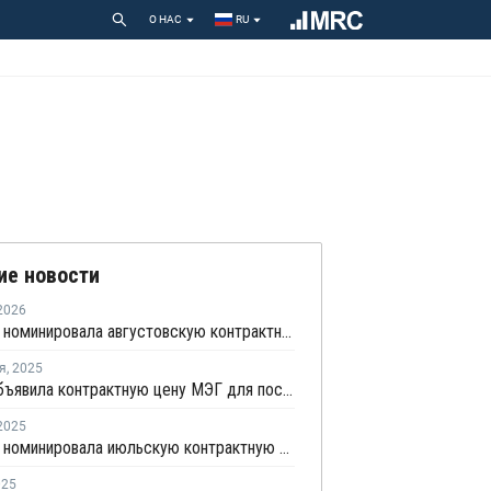
О НАС
RU
ие новости
2026
MEGlobal номинировала августовскую контрактную цену МЭГ для Азии
я
,
2025
Equate объявила контрактную цену МЭГ для поставок в октябре
2025
MEGlobal номинировала июльскую контрактную цену МЭГ для Азии
025