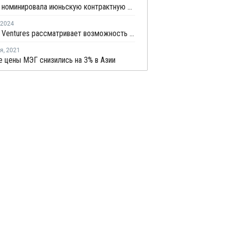
MEGlobal номинировала июньскую контрактную цену МЭГ для Азии
2024
Indorama Ventures рассматривает возможность импорта сырья из Азии
ря
,
2021
 цены МЭГ снизились на 3% в Азии