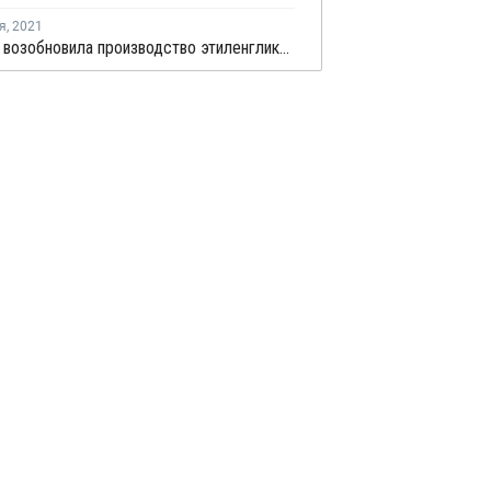
я
,
2021
MEGlobal возобновила производство этиленгликоля в Канаде после ремонта