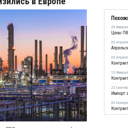
зились в Европе
Похож
29 Февра
Цены ПВ
03 Апреля
03 Апреля
15 Февра
23 Сентяб
03 Ноябр