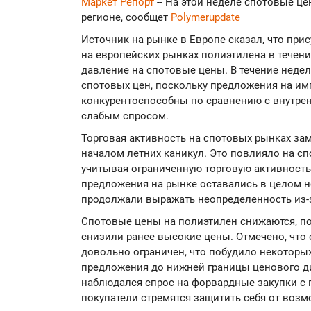
Маркет Репорт
-- На этой неделе спотовые ц
регионе, сообщет
Polymerupdate
Источник на рынке в Европе сказал, что при
на европейских рынках полиэтилена в течен
давление на спотовые цены. В течение неде
спотовых цен, поскольку предложения на и
конкурентоспособны по сравнению с внутре
слабым спросом.
Торговая активность на спотовых рынках за
началом летних каникул. Это повлияло на с
учитывая ограниченную торговую активност
предложения на рынке оставались в целом 
продолжали выражать неопределенность из-
Спотовые цены на полиэтилен снижаются, п
снизили ранее высокие цены. Отмечено, что 
довольно ограничен, что побудило некоторы
предложения до нижней границы ценового ди
наблюдался спрос на форвардные закупки с п
покупатели стремятся защитить себя от возмо