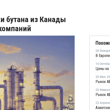
и бутана из Канады
-компаний
Похож
28 Январ
16 Октябр
30 Мая
,
2
20 Февра
Рынок АБ
23 Апреля