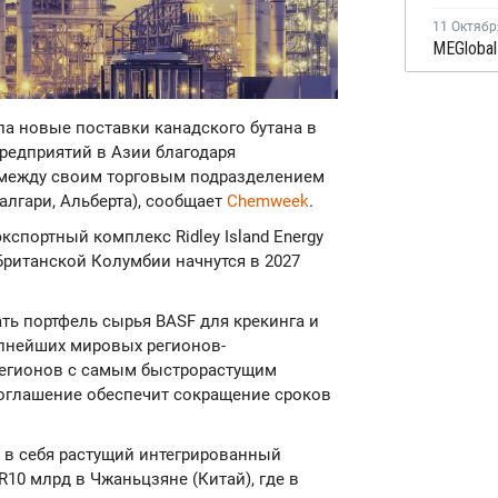
11 Октябр
ла новые поставки канадского бутана в
редприятий в Азии благодаря
между своим торговым подразделением
Калгари, Альберта), сообщает
Chemweek
.
кспортный комплекс Ridley Island Energy
в Британской Колумбии начнутся в 2027
ть портфель сырья BASF для крекинга и
упнейших мировых регионов-
 регионов с самым быстрорастущим
Соглашение обеспечит сокращение сроков
 в себя растущий интегрированный
0 млрд в Чжаньцзяне (Китай), где в