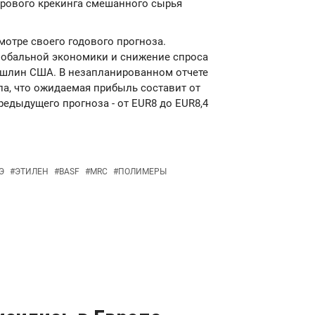
парового крекинга смешанного сырья
мотре своего годового прогноза.
лобальной экономики и снижение спроса
ошлин США. В незапланированном отчете
ла, что ожидаемая прибыль составит от
предыдущего прогноза - от EUR8 до EUR8,4
Э
#
ЭТИЛЕН
#
BASF
#
MRC
#
ПОЛИМЕРЫ