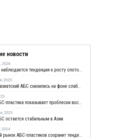
ие новости
я
,
2026
В Европе наблюдается тенденция к росту спотовых цен АБС
я
,
2025
Цены на азиатский АБС снизились на фоне слабого спроса и больших запасов
025
Рынок АБС-пластика показывает проблески восстановления на фоне избыточного предложения
ля
,
2025
С остается стабильным в Азии
,
2024
Азиатский рынок АБС-пластиков сохранит тенденцию роста цен в апреле