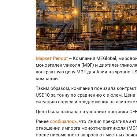
Маркет Репорт
-- Компания MEGlobal, мирово
моноэтиленгликоля (МЭГ) и диэтиленгликоля
контрактную цену МЭГ для Азии на уровне US
компании.
Таким образом, компания понизила контрактн
USD10 за тонну по сравнению с июлем. Цена
ситуацию спроса и предложения на азиатско
Цена была названа на условиях поставки CFR
Ранее
сообщалось
, что Индия прекратила а
отношении импорта моноэтиленгликоля (МЭГ
после письменного запроса от местных заяв