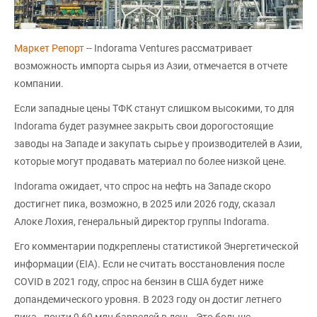
Маркет Репорт
-- Indorama Ventures рассматривает
возможность импорта сырья из Азии, отмечается в отчете
компании.
Если западные цены ТФК станут слишком высокими, то для
Indorama будет разумнее закрыть свои дорогостоящие
заводы на Западе и закупать сырье у производителей в Азии,
которые могут продавать материал по более низкой цене.
Indorama ожидает, что спрос на нефть на Западе скоро
достигнет пика, возможно, в 2025 или 2026 году, сказал
Алоке Лохия, генеральный директор группы Indorama.
Его комментарии подкреплены статистикой Энергетической
информации (EIA). Если не считать восстановления после
COVID в 2021 году, спрос на бензин в США будет ниже
допандемического уровня. В 2023 году он достиг летнего
пика - почти 9,60 млн баррелей в день. Это больше