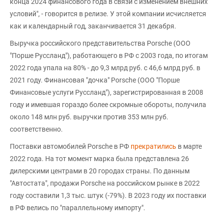
конца 2024 финансового года в связи с изменением внешних
условий", - говорится в релизе. У этой компании исчисляется
как и календарный год, заканчивается 31 декабря.
Выручка российского представительства Porsche (ООО
"Порше Руссланд"), работающего в РФ с 2003 года, по итогам
2022 года упала на 80% - до 9,3 млрд руб. с 46,6 млрд руб. в
2021 году. Финансовая "дочка" Porsche (ООО "Порше
Финансовые услуги Руссланд"), зарегистрированная в 2008
году и имевшая гораздо более скромные обороты, получила
около 148 млн руб. выручки против 353 млн руб.
соответственно.
Поставки автомобилей Porsche в РФ
прекратились
в марте
2022 года. На тот момент марка была представлена 26
дилерскими центрами в 20 городах страны. По данным
"Автостата", продажи Porsche на российском рынке в 2022
году составили 1,3 тыс. штук (-79%). В 2023 году их поставки
в РФ велись по "параллельному импорту".