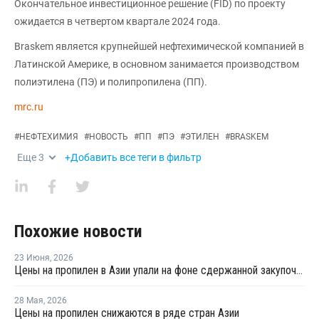
Окончательное инвестиционное решение (FID) по проекту
ожидается в четвертом квартале 2024 года.
Braskem является крупнейшей нефтехимической компанией в
Латинской Америке, в основном занимается производством
полиэтилена (ПЭ) и полипропилена (ПП).
mrc.ru
#
НЕФТЕХИМИЯ
#
НОВОСТЬ
#
ПП
#
ПЭ
#
ЭТИЛЕН
#
BRASKEM
Еще
3
+Добавить все теги в фильтр
Похожие новости
23 Июня
,
2026
Цены на пропилен в Азии упали на фоне сдержанной закупочной активности
28 Мая
,
2026
Цены на пропилен снижаются в ряде стран Азии