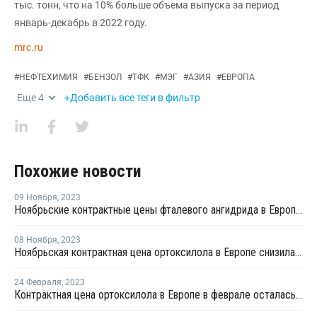
тыс. тонн, что на 10% больше объема выпуска за период
январь-декабрь в 2022 году.
mrc.ru
#
НЕФТЕХИМИЯ
#
БЕНЗОЛ
#
ТФК
#
МЭГ
#
АЗИЯ
#
ЕВРОПА
Еще
4
+Добавить все теги в фильтр
Похожие новости
09 Ноября
,
2023
Ноябрьские контрактные цены фталевого ангидрида в Европе снизились на EUR20 за тонну
08 Ноября
,
2023
Ноябрьская контрактная цена ортоксилола в Европе снизилась на EUR20 за тонну
24 Февраля
,
2023
Контрактная цена ортоксилола в Европе в феврале осталась на уровне января