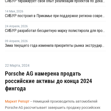
СИБУР тиражирует свой опыт реализации проектов по декарбонизации в строительстве
14 Мая
,
2026
СИБУР построил в Прикамье при поддержке региона современный складской комплекс
24 Апреля
,
2026
СИБУР разработал бесцветную марку полистирола для производителей бытовой техники и товаров для дома
09 Апреля
,
2026
Зима текущего года изменила приоритеты рынка экструдированного пенополистирола
22 Марта
,
2024
Porsche AG намерена продать
российские активы до конца 2024
фингода
Маркет Репорт
-- Немецкий производитель автомобилей
Porsche AG рассчитывает завершить продажу российских