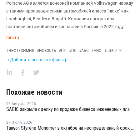
Porsche AG является дочерней компанией Volkswagen наряду
с такими производителями автомобилей класса "люкс" как
Lamborghini, Bentley и Bugatti. Компания прекратила
поставки автомобилей и запчастей в Россию в 2022 году.
mrc.ru
Еще
3
#
НЕФТЕХИМИЯ
#
НОВОСТЬ
#
ПП
#
ПС
#
АБС
#
MRC
+Добавить все теги в фильтр
Похожие новости
06 Августа
,
2026
SABIC закрыла сделку по продаже бизнеса инженерных пластиков компании Mutares за USD450 млн
27 Июля
,
2026
Taiwan Styrene Monomer в октябре на неопределенный срок остановит установку EBSM