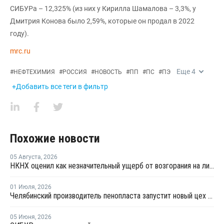
СИБУРа – 12,325% (из них у Кирилла Шамалова – 3,3%, у
Дмитрия Конова было 2,59%, которые он продал в 2022
году).
mrc.ru
Еще
4
#
НЕФТЕХИМИЯ
#
РОССИЯ
#
НОВОСТЬ
#
ПП
#
ПС
#
ПЭ
+Добавить все теги в фильтр
Похожие новости
05 Августа
,
2026
НКНХ оценил как незначительный ущерб от возгорания на линии полистирола
01 Июля
,
2026
Челябинский производитель пенопласта запустит новый цех за 34 млн рублей
05 Июня
,
2026