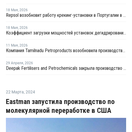
18 Мая
,
2026
Repsol возобновит работу крекинг-установки в Португалии в июне
18 Мая
,
2026
Коэффициент загрузки мощностей установок дегидрированию пропана в Китае в мае снизится примерно до 50%
11 Мая
,
2026
Компания Tamilnadu Petroproducts возобновила производство окиси пропилена
29 Апреля
,
2026
Deepak Fertilisers and Petrochemicals закрыла производство изопропилового спирта из-за перебоев в поставках пропилена
22 Марта
,
2024
Eastman запустила производство по
молекулярной переработке в США