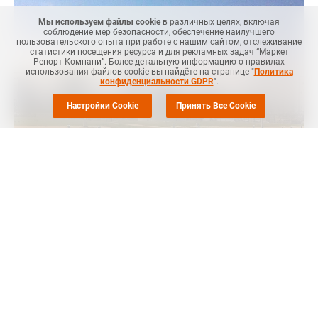
Мы используем файлы cookie
в различных целях, включая
соблюдение мер безопасности, обеспечение наилучшего
пользовательского опыта при работе с нашим сайтом, отслеживание
статистики посещения ресурса и для рекламных задач “Маркет
Репорт Компани”. Более детальную информацию о правилах
использования файлов cookie вы найдёте на странице "
Политика
конфиденциальности GDPR
".
Настройки Cookie
Принять Все Cookie
Маркет Репорт
-- Eastman запустила производство по
молекулярной переработке в Кингспорте, штат Теннесси,
США, говорится в сообщении компании.
Компания рассчитывает увеличить производство на новом
предприятии в ближайшие месяцы и обеспечить рост на
широком спектре рынков. Это позволит компании получить
от этого предприятия примерно USD75 млн дополнительной
EBITDA в 2024 году, поскольку оно набирает обороты в своей
платформе экономики замкнутого цикла.