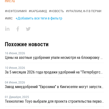
mrc.ru
#
НЕФТЕХИМИЯ
#
КАРБАМИД
#
НОВОСТЬ
#
УРАЛХИМ, Ф-Л В ПЕРМИ
+Добавить все теги в фильтр
#
MRC
Похожие новости
16 Июня
,
2026
Цены на азотные удобрения упали несмотря на блокировку Ормуза
10 Июня
,
2026
За 5 месяцев 2026 года продажи удобрений на "Петербургской бирже" выросли на 16,1%
04 Июня
,
2026
Завод минудобрений "Еврохима" в Кингисеппе могут запустить в третьем квартале 2026 года
01 Декабря
,
2025
Технологию Toyo выбрали для проекта строительства первого в Казахстане завода карбамида