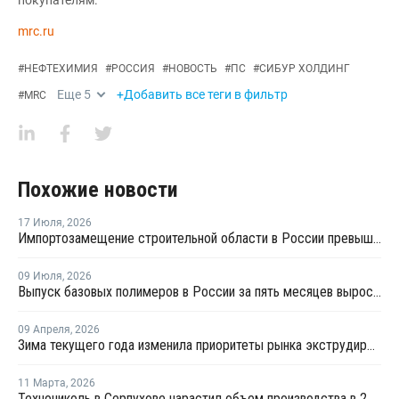
mrc.ru
#
НЕФТЕХИМИЯ
#
РОССИЯ
#
НОВОСТЬ
#
ПС
#
СИБУР ХОЛДИНГ
Еще
5
+Добавить все теги в фильтр
#
MRC
Похожие новости
17 Июля
,
2026
Импортозамещение строительной области в России превышает 98%
09 Июля
,
2026
Выпуск базовых полимеров в России за пять месяцев вырос на 3,8%
09 Апреля
,
2026
Зима текущего года изменила приоритеты рынка экструдированного пенополистирола
11 Марта
,
2026
Технониколь в Серпухове нарастил объем производства в 2025 году