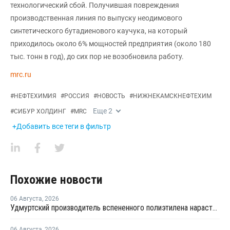
технологический сбой. Получившая повреждения
производственная линия по выпуску неодимового
синтетического бутадиенового каучука, на который
приходилось около 6% мощностей предприятия (около 180
тыс. тонн в год), до сих пор не возобновила работу.
mrc.ru
#
НЕФТЕХИМИЯ
#
РОССИЯ
#
НОВОСТЬ
#
НИЖНЕКАМСКНЕФТЕХИМ
Еще
2
#
СИБУР ХОЛДИНГ
#
MRC
+Добавить все теги в фильтр
Похожие новости
06 Августа
,
2026
Удмуртский производитель вспененного полиэтилена нарастит выпуск на 15%
06 Августа
,
2026