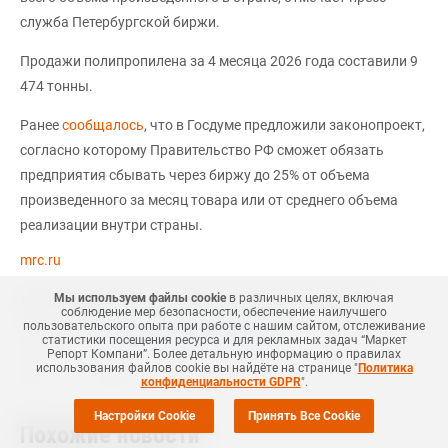
служба Петербургской биржи.
Продажи полипропилена за 4 месяца 2026 года составили 9
474 тонны.
Ранее
сообщалось
, что в Госдуме предложили законопроект,
согласно которому Правительство РФ сможет обязать
предприятия сбывать через биржу до 25% от объема
произведенного за месяц товара или от среднего объема
реализации внутри страны.
mrc.ru
Мы используем файлы cookie
в различных целях, включая
#
НЕФТЕХИМИЯ
#
ЛПЭНП
#
РОССИЯ
#
НОВОСТЬ
#
ПЭ
#
MRC
соблюдение мер безопасности, обеспечение наилучшего
пользовательского опыта при работе с нашим сайтом, отслеживание
Еще
1
+Добавить все теги в фильтр
статистики посещения ресурса и для рекламных задач “Маркет
Репорт Компани”. Более детальную информацию о правилах
использования файлов cookie вы найдёте на странице "
Политика
конфиденциальности GDPR
".
Настройки Cookie
Принять Все Cookie
Похожие новости