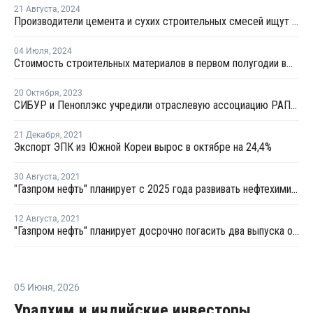
21 Августа
,
2024
Производители цемента и сухих строительных смесей ищут новые виды упаковки
04 Июля
,
2024
Стоимость строительных материалов в первом полугодии выросла в РФ в среднем на 10-21%
20 Октября
,
2023
СИБУР и Пеноплэкс учредили отраслевую ассоциацию РАПЭТ
21 Декабря
,
2021
Экспорт ЭПК из Южной Кореи вырос в октябре на 24,4%
30 Августа
,
2021
"Газпром нефть" планирует с 2025 года развивать нефтехимию на собственных НПЗ
12 Августа
,
2021
"Газпром нефть" планирует досрочно погасить два выпуска облигаций объемом 15 млрд рублей
05 Июня
,
2026
Уралхим и индийские инвесторы