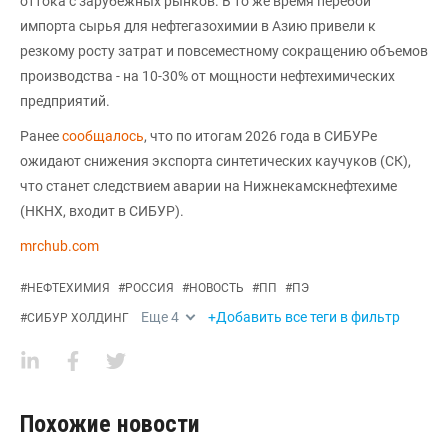
оттока с зарубежных рынков. В то же время перебои
импорта сырья для нефтегазохимии в Азию привели к
резкому росту затрат и повсеместному сокращению объемов
производства - на 10-30% от мощности нефтехимических
предприятий.
Ранее
сообщалось
, что по итогам 2026 года в СИБУРе
ожидают снижения экспорта синтетических каучуков (СК),
что станет следствием аварии на Нижнекамскнефтехиме
(НКНХ, входит в СИБУР).
mrchub.com
#
НЕФТЕХИМИЯ
#
РОССИЯ
#
НОВОСТЬ
#
ПП
#
ПЭ
Еще
4
+Добавить все теги в фильтр
#
СИБУР ХОЛДИНГ
Похожие новости