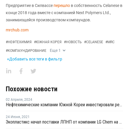
Предприятие в Силвассе
перешло
в собственность Celanese в
конце 2018 года вместе с компанией Next Polymers Ltd.,
занимающейся производством компаундов.
mrchub.com
#
НЕФТЕХИМИЯ
#
ЮЖНАЯ КОРЕЯ
#
НОВОСТЬ
#
CELANESE
#
MRC
Еще
1
#
КОМПАУНДИРОВАНИЕ
+Добавить все теги в фильтр
Похожие новости
02 Апреля
,
2024
Нефтехимические компании Южной Кореи инвестировали рекордные суммы в исследования и разработки
24 Июня
,
2021
Экопластикс начал поставки ЛПНП от компании LG Chem на российский рынок