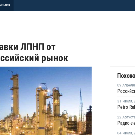
ХИМИЯ
тавки ЛПНП от
оссийский рынок
Похож
09 Апреля
31 Июля
,
22 Август
Радио-ле
04 Июля
,