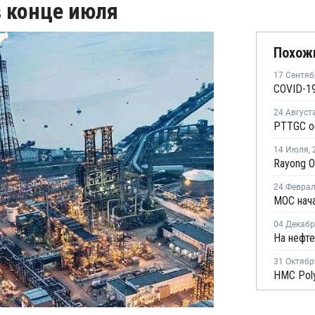
в конце июля
Похож
17 Сентяб
24 Август
14 Июля
,
24 Февра
04 Декаб
31 Октябр