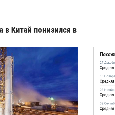
 в Китай понизился в
Похож
27 Декаб
10 Ноябр
08 Ноябр
02 Сентяб