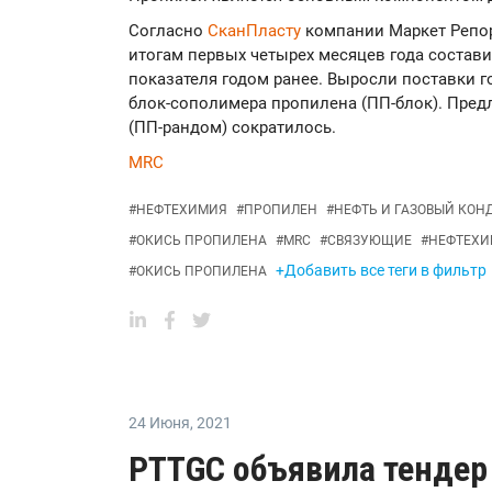
Согласно
СканПласту
компании Маркет Репор
итогам первых четырех месяцев года составил
показателя годом ранее. Выросли поставки 
блок-сополимера пропилена (ПП-блок). Пред
(ПП-рандом) сократилось.
MRC
#
НЕФТЕХИМИЯ
#
ПРОПИЛЕН
#
НЕФТЬ И ГАЗОВЫЙ КОН
#
ОКИСЬ ПРОПИЛЕНА
#
MRC
#
СВЯЗУЮЩИЕ
#
НЕФТЕХ
+Добавить все теги в фильтр
#
ОКИСЬ ПРОПИЛЕНА
24 Июня
,
2021
PTTGC объявила тендер