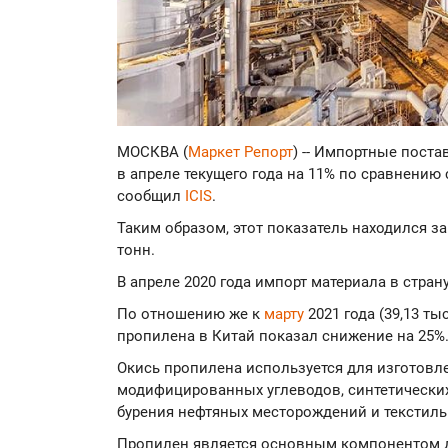
МОСКВА (
Маркет Репорт
) -- Импортные пост
в апреле текущего года на 11% по сравнению 
сообщил
ICIS
.
Таким образом, этот показатель находился за
тонн.
В апреле 2020 года импорт материала в страну
По отношению же к
марту
2021 года (39,13 ты
пропилена в Китай показал снижение на 25%
Окись пропилена используется для изготовл
модифицированных углеводов, синтетически
бурения нефтяных месторождений и текстиль
Пропилен является основным компонентом д