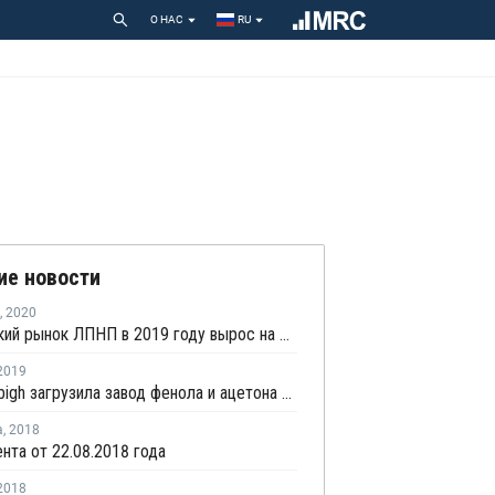
О НАС
RU
ие новости
,
2020
Российский рынок ЛПНП в 2019 году вырос на 11%
2019
Petro Rabigh загрузила завод фенола и ацетона в Рабихе на полную мощность после перезапуска
а
,
2018
нта от 22.08.2018 года
2018