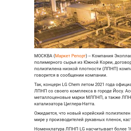
МОСКВА (
Маркет Репорт
) -- Компания Экопл
полимерного сырья из Южной Кореи, догово
полиэтилена низкой плотности (ЛПНП) компа
говорится в сообщении компании.
Так, концерн LG Chem летом 2021 года офици
ЛПНП со своего комплекса в городе Йосу. Ас
металлоценовые марки МЛПНП, а также ЛПН
катализатора Циглера-Натта.
Ожидается, что новый корейский полиэтилен
мире у производителей рукавных пленок, ка
Номенклатура ЛПНП LG насчитывает более 1