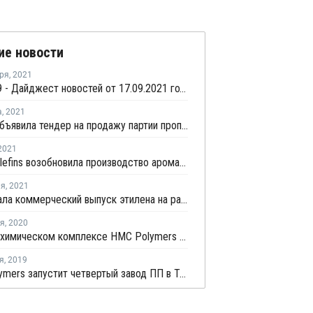
ие новости
ря
,
2021
COVID-19 - Дайджест новостей от 17.09.2021 года
а
,
2021
PTTGC объявила тендер на продажу партии пропилена с отгрузкой в первой половине сентября
2021
Rayong Olefins возобновила производство ароматики в Мап Та Футе
ля
,
2021
MOC начала коммерческий выпуск этилена на расширенных мощностях крекинг-установке в Мап Та Футе
ря
,
2020
На нефтехимическом комплексе HMC Polymers в Таиланде произошел пожар
я
,
2019
HMC Polymers запустит четвертый завод ПП в Таиланде до 2022 года