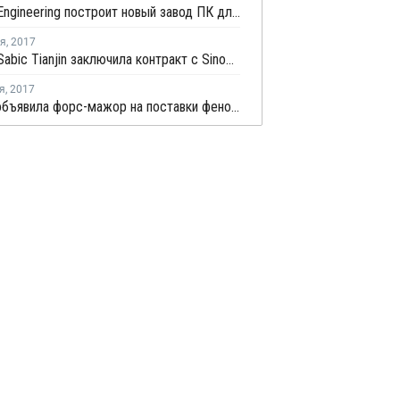
Sinopec Engineering построит новый завод ПК для Sinopec Sabic Tianjin в Китае
ря
,
2017
Sinopec Sabic Tianjin заключила контракт с Sinopec Shanghai Engineering на строительство нового завода ПК в Китае
я
,
2017
Versalis объявила форс-мажор на поставки фенола с завода в Италии