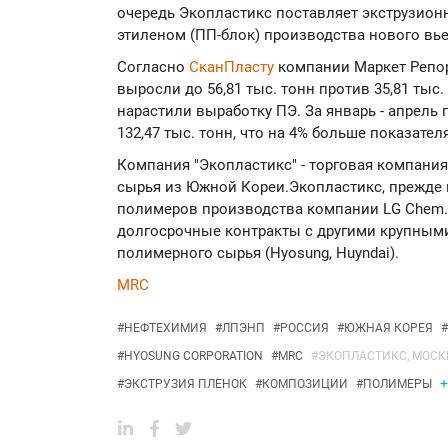
очередь Экопластикс поставляет экструзио
этиленом (ПП-блок) производства нового вь
Согласно
СканПласту
компании Маркет Репор
выросли до 56,81 тыс. тонн против 35,81 тыс
нарастили выработку ПЭ. За январь - апрель
132,47 тыс. тонн, что на 4% больше показателя
Компания "Экопластикс" - торговая компани
сырья из Южной Кореи.Экопластикс, прежде 
полимеров производства компании LG Chem.
долгосрочные контракты с другими крупным
полимерного сырья (Hyosung, Huyndai).
MRC
#
НЕФТЕХИМИЯ
#
ЛПЭНП
#
РОССИЯ
#
ЮЖНАЯ КОРЕЯ
#
#
HYOSUNG CORPORATION
#
MRC
#
ЭКОПЛАСТИКС, МОСК
+
#
ЭКСТРУЗИЯ ПЛЕНОК
#
КОМПОЗИЦИИ
#
ПОЛИМЕРЫ