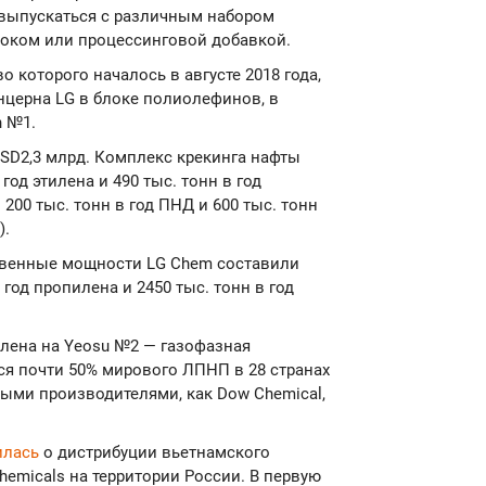
 выпускаться с различным набором
локом или процессинговой добавкой.
о которого началось в августе 2018 года,
нцерна LG в блоке полиолефинов, в
n №1.
USD2,3 млрд. Комплекс крекинга нафты
год этилена и 490 тыс. тонн в год
00 тыс. тонн в год ПНД и 600 тыс. тонн
).
твенные мощности LG Chem составили
в год пропилена и 2450 тыс. тонн в год
лена на Yeosu №2 — газофазная
ся почти 50% мирового ЛПНП в 28 странах
ными производителями, как Dow Chemical,
илась
о дистрибуции вьетнамского
emicals на территории России. В первую