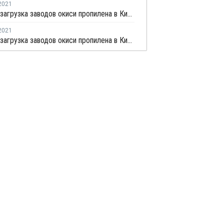
2021
Средняя загрузка заводов окиси пропилена в Китае снизилась на второй неделе июня на 4,4%
2021
Средняя загрузка заводов окиси пропилена в Китае немного выросла в начале июня