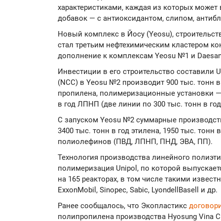
характеристиками, каждая из которых может
добавок — с антиоксидантом, слипом, антиб
Новый комплекс в Йосу (Yeosu), строительств
стал третьим нефтехимическим кластером ко
дополнение к комплексам Yeosu №1 и Daesa
Инвестиции в его строительство составили 
(NCC) в Yeosu №2 производит 900 тыс. тонн в 
пропилена, полимеризационные установки — 2
в год ЛПНП (две линии по 300 тыс. тонн в год
С запуском Yeosu №2 суммарные производс
3400 тыс. тонн в год этилена, 1950 тыс. тонн 
полиолефинов (ПВД, ЛПНП, ПНД, ЭВА, ПП).
Технология производства линейного полиэти
полимеризация Unipol, по которой выпускает
на 165 реакторах, в том числе такими извест
ExxonMobil, Sinopec, Sabic, LyondellBasell и др.
Ранее сообщалось, что Экопластикс
договор
полипропилена производства Hyosung Vina Ch