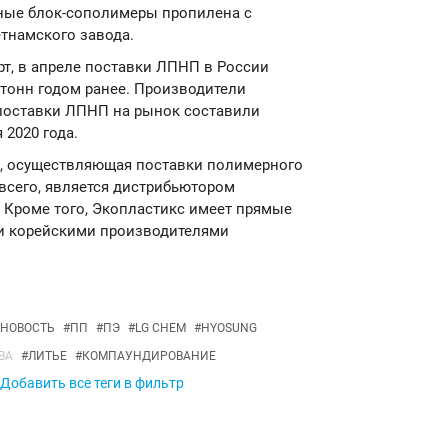
нные блок-сополимеры пропилена с
етнамского завода.
т, в апреле поставки ЛПНП в России
. тонн годом ранее. Производители
 поставки ЛПНП на рынок составили
 2020 года.
я, осуществляющая поставки полимерного
всего, является дистрибьютором
 Кроме того, Экопластикс имеет прямые
и корейскими производителями
НОВОСТЬ
#
ПП
#
ПЭ
#
LG CHEM
#
HYOSUNG
ВА
#
ЛИТЬЕ
#
КОМПАУНДИРОВАНИЕ
Добавить все теги в фильтр