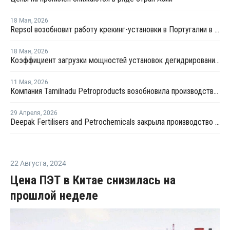
18 Мая
,
2026
Repsol возобновит работу крекинг-установки в Португалии в июне
18 Мая
,
2026
Коэффициент загрузки мощностей установок дегидрированию пропана в Китае в мае снизится примерно до 50%
11 Мая
,
2026
Компания Tamilnadu Petroproducts возобновила производство окиси пропилена
29 Апреля
,
2026
Deepak Fertilisers and Petrochemicals закрыла производство изопропилового спирта из-за перебоев в поставках пропилена
22 Августа
,
2024
Цена ПЭТ в Китае снизилась на
прошлой неделе