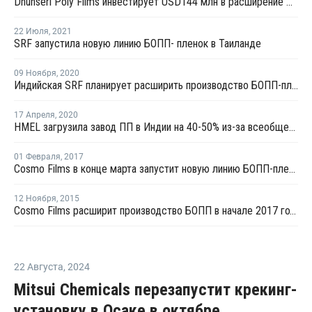
Dhunseri Poly Films инвестирует USD144 млн в расширение мощностей по производству упаковочных пленок
22 Июля
,
2021
SRF запустила новую линию БОПП- пленок в Таиланде
09 Ноября
,
2020
Индийская SRF планирует расширить производство БОПП-пленок в Мадхья-Прадеше
17 Апреля
,
2020
HMEL загрузила завод ПП в Индии на 40-50% из-за всеобщего карантина в стране
01 Февраля
,
2017
Cosmo Films в конце марта запустит новую линию БОПП-пленки в Индии
12 Ноября
,
2015
Cosmo Films расширит производство БОПП в начале 2017 года
22 Августа
,
2024
Mitsui Chemicals перезапустит крекинг-
установку в Осаке в октябре