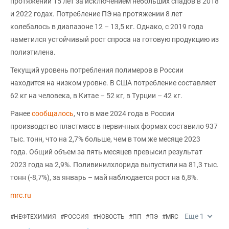
протяжении 15 лет за исключением небольших спадов в 2018
и 2022 годах. Потребление ПЭ на протяжении 8 лет
колебалось в диапазоне 12 – 13,5 кг. Однако, с 2019 года
наметился устойчивый рост спроса на готовую продукцию из
полиэтилена.
Текущий уровень потребления полимеров в России
находится на низком уровне. В США потребление составляет
62 кг на человека, в Китае – 52 кг, в Турции – 42 кг.
Ранее
сообщалось
, что в мае 2024 года в России
производство пластмасс в первичных формах составило 937
тыс. тонн, что на 2,7% больше, чем в том же месяце 2023
года. Общий объем за пять месяцев превысил результат
2023 года на 2,9%. Поливинилхлорида выпустили на 81,3 тыс.
тонн (-8,7%), за январь – май наблюдается рост на 6,8%.
mrc.ru
Еще
1
#
НЕФТЕХИМИЯ
#
РОССИЯ
#
НОВОСТЬ
#
ПП
#
ПЭ
#
MRC