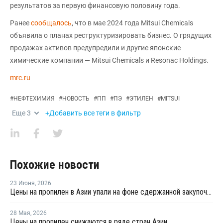
результатов за первую финансовую половину года.
Ранее
сообщалось
, что в мае 2024 года Mitsui Chemicals
объявила о планах реструктуризировать бизнес. О грядущих
продажах активов предупредили и другие японские
химические компании — Mitsui Chemicals и Resonac Holdings.
mrc.ru
#
НЕФТЕХИМИЯ
#
НОВОСТЬ
#
ПП
#
ПЭ
#
ЭТИЛЕН
#
MITSUI
Еще
3
+Добавить все теги в фильтр
Похожие новости
23 Июня
,
2026
Цены на пропилен в Азии упали на фоне сдержанной закупочной активности
28 Мая
,
2026
Цены на пропилен снижаются в ряде стран Азии