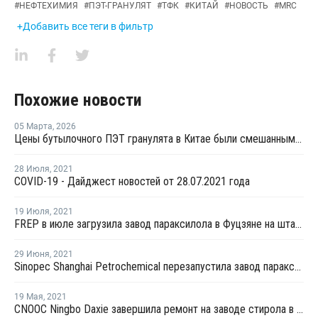
#
НЕФТЕХИМИЯ
#
ПЭТ-ГРАНУЛЯТ
#
ТФК
#
КИТАЙ
#
НОВОСТЬ
#
MRC
+Добавить все теги в фильтр
Похожие новости
05 Марта
,
2026
Цены бутылочного ПЭТ гранулята в Китае были смешанными в феврале
28 Июля
,
2021
COVID-19 - Дайджест новостей от 28.07.2021 года
19 Июля
,
2021
FREP в июле загрузила завод параксилола в Фуцзяне на штатном уровне
29 Июня
,
2021
Sinopec Shanghai Petrochemical перезапустила завод параксилола № 1 после планового ремонта
19 Мая
,
2021
CNOOC Ningbo Daxie завершила ремонт на заводе стирола в Нинбо