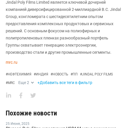
Jindal Poly Films Limited является ключевой дочерней
компанией диверсифицированной 2-миллиардной B.C. Jindal
Group, конгломерата с шестидесятилетним опытом
предоставления комплексных продуктовых и сервисных
решений. С основным фокусом на полиэфирных и
полипропиленовых пленках разнообразный портфель
Группы охватывает генерацию электроэнергии,
производство стали и другие промышленные сегменты.
mrc.ru
#
НЕФТЕХИМИЯ
#
ИНДИЯ
#
НОВОСТЬ
#
ПП
#
JINDAL POLY FILMS
Еще
2
+Добавить все теги в фильтр
#
MRC
Похожие новости
25 Июня
,
2025