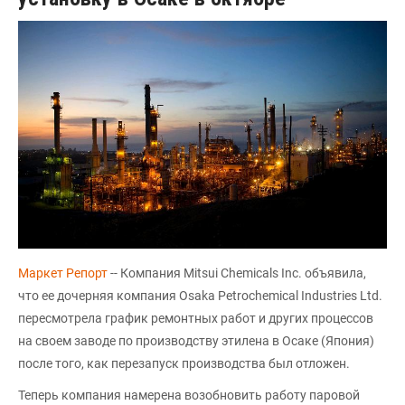
Маркет Репорт
-- Компания Mitsui Chemicals Inc. объявила,
что ее дочерняя компания Osaka Petrochemical Industries Ltd.
пересмотрела график ремонтных работ и других процессов
на своем заводе по производству этилена в Осаке (Япония)
после того, как перезапуск производства был отложен.
Теперь компания намерена возобновить работу паровой