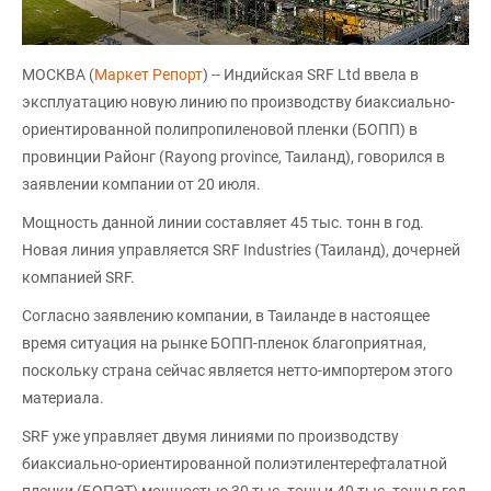
МОСКВА (
Маркет Репорт
) -- Индийская SRF Ltd ввела в
эксплуатацию новую линию по производству биаксиально-
ориентированной полипропиленовой пленки (БОПП) в
провинции Районг (Rayong province, Таиланд), говорился в
заявлении компании от 20 июля.
Мощность данной линии составляет 45 тыс. тонн в год.
Новая линия управляется SRF Industries (Таиланд), дочерней
компанией SRF.
Согласно заявлению компании, в Таиланде в настоящее
время ситуация на рынке БОПП-пленок благоприятная,
поскольку страна сейчас является нетто-импортером этого
материала.
SRF уже управляет двумя линиями по производству
биаксиально-ориентированной полиэтилентерефталатной
пленки (БОПЭТ) мощностью 30 тыс. тонн и 40 тыс. тонн в год