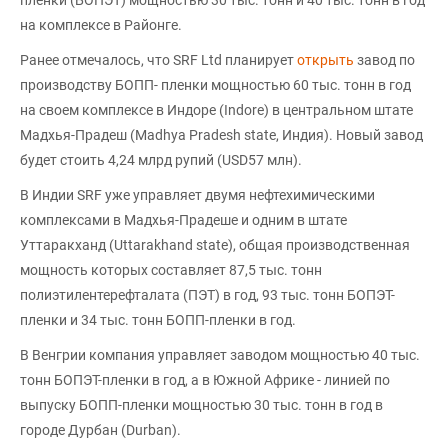
на комплексе в Районге.
Ранее отмечалось, что SRF Ltd планирует
открыть
завод по
производству БОПП- пленки мощностью 60 тыс. тонн в год
на своем комплексе в Индоре (Indore) в центральном штате
Мадхья-Прадеш (Madhya Pradesh state, Индия). Новый завод
будет стоить 4,24 млрд рупий (USD57 млн).
В Индии SRF уже управляет двумя нефтехимическими
комплексами в Мадхья-Прадеше и одним в штате
Уттаракханд (Uttarakhand state), общая производственная
мощность которых составляет 87,5 тыс. тонн
полиэтилентерефталата (ПЭТ) в год, 93 тыс. тонн БОПЭТ-
пленки и 34 тыс. тонн БОПП-пленки в год.
В Венгрии компания управляет заводом мощностью 40 тыс.
тонн БОПЭТ-пленки в год, а в Южной Африке - линией по
выпуску БОПП-пленки мощностью 30 тыс. тонн в год в
городе Дурбан (Durban).