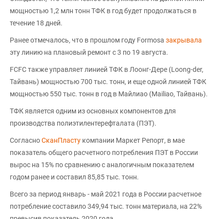
мощностью 1,2 млн тонн ТФК в год будет продолжаться в
течение 18 дней.
Ранее отмечалось, что в прошлом году Formosa
закрывала
эту линию на плановый ремонт с 3 по 19 августа.
FCFC также управляет линией ТФК в Лоонг-Дере (Loong-der,
Тайвань) мощностью 700 тыс. тонн, и еще одной линией ТФК
мощностью 550 тыс. тонн в год в Майлиао (Mailiao, Тайвань).
ТФК является одним из основных компонентов для
производства полиэтилентерефталата (ПЭТ).
Согласно
СканПласту
компании Маркет Репорт, в мае
показатель общего расчетного потребления ПЭТ в России
вырос на 15% по сравнению с аналогичным показателем
годом ранее и составил 85,85 тыс. тонн.
Всего за период январь - май 2021 года в России расчетное
потребление составило 349,94 тыс. тонн материала, на 22%
превысив показатель 2020 года.