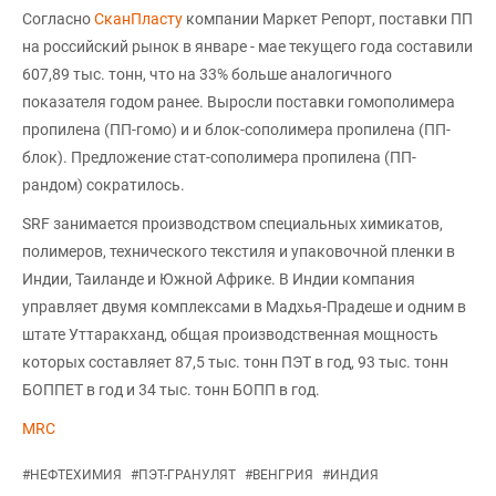
Согласно
СканПласту
компании Маркет Репорт, поставки ПП
на российский рынок в январе - мае текущего года составили
607,89 тыс. тонн, что на 33% больше аналогичного
показателя годом ранее. Выросли поставки гомополимера
пропилена (ПП-гомо) и и блок-сополимера пропилена (ПП-
блок). Предложение стат-сополимера пропилена (ПП-
рандом) сократилось.
SRF занимается производством специальных химикатов,
полимеров, технического текстиля и упаковочной пленки в
Индии, Таиланде и Южной Африке. В Индии компания
управляет двумя комплексами в Мадхья-Прадеше и одним в
штате Уттаракханд, общая производственная мощность
которых составляет 87,5 тыс. тонн ПЭТ в год, 93 тыс. тонн
БОППЕТ в год и 34 тыс. тонн БОПП в год.
MRC
#
НЕФТЕХИМИЯ
#
ПЭТ-ГРАНУЛЯТ
#
ВЕНГРИЯ
#
ИНДИЯ