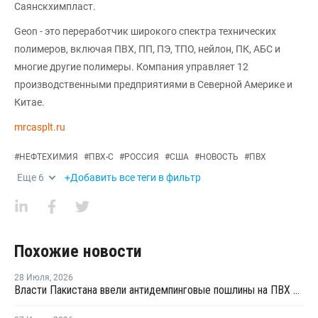
Саянскхимпласт.
Geon - это переработчик широкого спектра технических
полимеров, включая ПВХ, ПП, ПЭ, ТПО, нейлон, ПК, АБС и
многие другие полимеры. Компания управляет 12
производственными предприятиями в Северной Америке и
Китае.
mrcasplt.ru
#
НЕФТЕХИМИЯ
#
ПВХ-С
#
РОССИЯ
#
США
#
НОВОСТЬ
#
ПВХ
Еще
6
+Добавить все теги в фильтр
Похожие новости
28 Июля
,
2026
Власти Пакистана ввели антидемпинговые пошлины на ПВХ из США и Индонезии