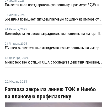
27 Июля
,
2026
Пакистан ввел предварительную пошлину в размере 37,3% на ПВХ
05 Июня
,
2025
Бразилия повышает антидемпинговую пошлину на импорт суспензионного ПВХ из США до 43,7%
24 Января
,
2025
Великобритания ввела заградительные пошлины на импорт ПВХ из США
21 Января
,
2025
ЕС ввел окончательные антидемпинговые пошлины на импорт ПВХ из США и Египта
18 Декабря
,
2024
Министерство юстиции США расследует действия производителей ПВХ в связи с предполагаемым ценовым сговором
22 Июля
,
2021
Formosa закрыла линию ТФК в Нинбо
на плановую профилактику