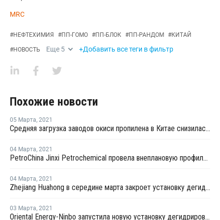
MRC
#
НЕФТЕХИМИЯ
#
ПП-ГОМО
#
ПП-БЛОК
#
ПП-РАНДОМ
#
КИТАЙ
Еще
5
+Добавить все теги в фильтр
#
НОВОСТЬ
Похожие новости
05 Марта
,
2021
Средняя загрузка заводов окиси пропилена в Китае снизилась в конце февраля на 2,3%
04 Марта
,
2021
PetroChina Jinxi Petrochemical провела внеплановую профилактику на заводе ПП в Ляонине
04 Марта
,
2021
Zhejiang Huahong в середине марта закроет установку дегидрирования пропана в Китае на плановый ремонт
03 Марта
,
2021
Oriental Energy-Ninbo запустила новую установку дегидрирования пропана в Нинбо