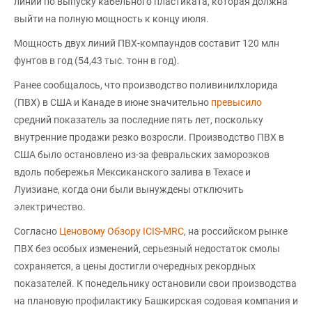
линии по выпуску кабельного пластиката, которая должна
выйти на полную мощность к концу июля.
Мощность двух линий ПВХ-компаундов составит 120 млн
фунтов в год (54,43 тыс. тонн в год).
Ранее сообщалось, что производство поливинилхлорида
(ПВХ) в США и Канаде в июне значительно
превысило
средний показатель за последние пять лет, поскольку
внутренние продажи резко возросли. Производство ПВХ в
США было остановлено из-за февральских заморозков
вдоль побережья Мексиканского залива в Техасе и
Луизиане, когда они были вынуждены отключить
электричество.
Согласно
Ценовому Обзору ICIS-MRC
, на российском рынке
ПВХ без особых изменений, серьезный недостаток смолы
сохраняется, а цены достигли очередных рекордных
показателей. К понедельнику остановили свои производства
на плановую профилактику Башкирская содовая компания и