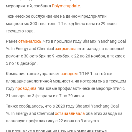
мероприятий, сообщил
Polymerupdate
.
Техническое обслуживание на данном предприятии
мощностью 300 тыс. тонн ПП в год было начато 29 июня
текущего года.
Ранее
отмечалось
, что в прошлом году Shaanxi Yanchang Coal
Yulin Energy and Chemical
закрывала
этот завод на плановый
ремонт с 30 октября по 9 ноября, с 22 по 26 ноября, а также с
5 по 10 декабря.
Компания также управляет
заводом
ПП № 1 на той же
площадке аналогичной мощности, на котором она в текущем
году
проводила
плановые профилактические мероприятия с
21 января по 3 февраля и с 7 по 29 июня.
Также сообщалось, что в 2020 году Shaanxi Yanchang Coal
Yulin Energy and Chemical
останавливала
оба этих завода на
плановую профилактику с 22 июня по 3 августа.
На площадке в провинции Шэньси компания также