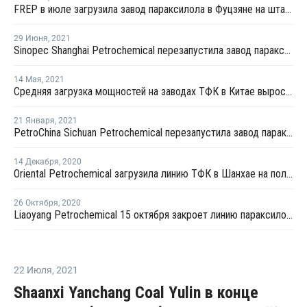
FREP в июле загрузила завод параксилола в Фуцзяне на штатном уровне
29 Июня
,
2021
Sinopec Shanghai Petrochemical перезапустила завод параксилола № 1 после планового ремонта
14 Мая
,
2021
Средняя загрузка мощностей на заводах ТФК в Китае выросла в начале мая на 3%
21 Января
,
2021
PetroChina Sichuan Petrochemical перезапустила завод параксилола в Китае
14 Декабря
,
2020
Oriental Petrochemical загрузила линию ТФК в Шанхае на полную мощность после перезапуска
26 Октября
,
2020
Liaoyang Petrochemical 15 октября закроет линию параксилола № 2 в Ляонине на плановый ремонт
22 Июля
,
2021
Shaanxi Yanchang Coal Yulin в конце