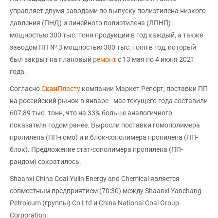
управляет двумя заводами по выпуску полиэтилена низкого
давления (ПНД) и линейного полиэтилена (ЛПНП)
мощностью 300 тыс. тонн продукции в год каждый, а также
заводом ПП № 3 мощностью 300 тыс. тонн в год, который
был закрыт на плановый
ремонт
с 13 мая по 4 июня 2021
года.
Согласно
СканПласту
компании Маркет Репорт, поставки ПП
на российский рынок в январе - мае текущего года составили
607,89 тыс. тонн, что на 33% больше аналогичного
показателя годом ранее. Выросли поставки гомополимера
пропилена (ПП-гомо) и и блок-сополимера пропилена (ПП-
блок). Предложение стат-сополимера пропилена (ПП-
рандом) сократилось.
Shaanxi China Coal Yulin Energy and Chemical является
совместным предприятием (70:30) между Shaanxi Yanchang
Petroleum (группы) Co Ltd и China National Coal Group
Corporation.