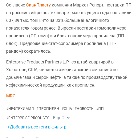
Согласно
СканПласту
компании Маркет Репорт, поставки ПП
на российский рынок в январе - мае текущего года составили
607,89 тыс. тонн, что на 33% больше аналогичного
показателя годом ранее. Выросли поставки гомополимера
пропилена (ПП-гомо) и и блок-сополимера пропилена (ПП-
блок). Предложение стат-сополимера пропилена (ПП-
рандом) сократилось.
Enterprise Products Partners L.P., со штаб-квартирой в
Хьюстоне, США, является американской компанией по
добыче газа и сырой нефти, а также по производству такой
нефтехимической продукции, как пропилен.
MRC
#
НЕФТЕХИМИЯ
#
ПРОПИЛЕН
#
США
#
НОВОСТЬ
#
ПП
Еще
2
#
ENTERPRISE PRODUCTS
+Добавить все теги в фильтр