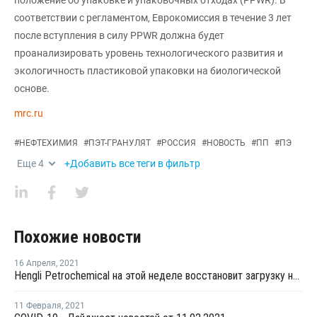
соответствии с регламентом, Еврокомиссия в течение 3 лет
после вступления в силу PPWR должна будет
проанализировать уровень технологического развития и
экологичность пластиковой упаковки на биологической
основе.
mrc.ru
#
НЕФТЕХИМИЯ
#
ПЭТ-ГРАНУЛЯТ
#
РОССИЯ
#
НОВОСТЬ
#
ПП
#
ПЭ
Еще
4
+Добавить все теги в фильтр
Похожие новости
16 Апреля
,
2021
Hengli Petrochemical на этой неделе восстановит загрузку на заводе параксилола в Даляне
11 Февраля
,
2021