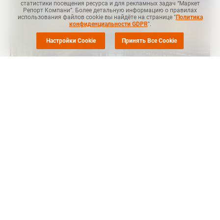
статистики посещения ресурса и для рекламных задач “Маркет
Репорт Компани”. Более детальную информацию о правилах
использования файлов cookie вы найдёте на странице "
Политика
конфиденциальности GDPR
".
Настройки Cookie
Принять Все Cookie
Маркет Репорт
-- Группа компаний ALPLA (Австрия) по
итогам 2024 года увеличила оборот с EUR4,7 до EUR4,9 млрд,
при этом штатная численность выросла до 24 350
сотрудников, говорится в сообщении компании.
В своем пресс-релизе ALPLA сообщила о планах к 2030 году
удвоить мощности по вторичной переработке отходов
пластмасс до 700 тыс. тонн в год.
В прошедшем 2024 году число производственных площадок
Группы ALPLA достигло отметки в 200 заводов, создано
более тысячи рабочих мест за счет новых направлений
бизнеса, приобретений и программ обучения.