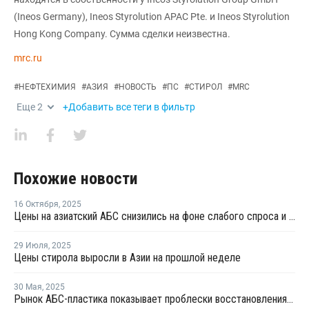
(Ineos Germany), Ineos Styrolution APAC Pte. и Ineos Styrolution
Hong Kong Company. Сумма сделки неизвестна.
mrc.ru
#
НЕФТЕХИМИЯ
#
АЗИЯ
#
НОВОСТЬ
#
ПС
#
СТИРОЛ
#
MRC
Еще
2
+Добавить все теги в фильтр
Похожие новости
16 Октября
,
2025
Цены на азиатский АБС снизились на фоне слабого спроса и больших запасов
29 Июля
,
2025
Цены стирола выросли в Азии на прошлой неделе
30 Мая
,
2025
Рынок АБС-пластика показывает проблески восстановления на фоне избыточного предложения