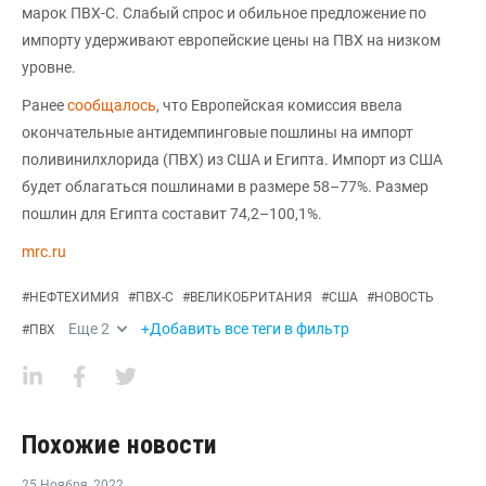
марок ПВХ-С. Слабый спрос и обильное предложение по
импорту удерживают европейские цены на ПВХ на низком
уровне.
Ранее
сообщалось
, что Европейская комиссия ввела
окончательные антидемпинговые пошлины на импорт
поливинилхлорида (ПВХ) из США и Египта. Импорт из США
будет облагаться пошлинами в размере 58–77%. Размер
пошлин для Египта составит 74,2–100,1%.
mrc.ru
#
НЕФТЕХИМИЯ
#
ПВХ-С
#
ВЕЛИКОБРИТАНИЯ
#
США
#
НОВОСТЬ
Еще
2
+Добавить все теги в фильтр
#
ПВХ
Похожие новости
25 Ноября
,
2022