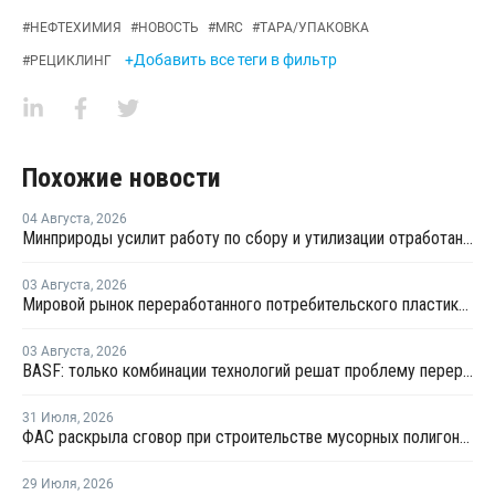
#
НЕФТЕХИМИЯ
#
НОВОСТЬ
#
MRC
#
ТАРА/УПАКОВКА
+Добавить все теги в фильтр
#
РЕЦИКЛИНГ
Похожие новости
04 Августа
,
2026
Минприроды усилит работу по сбору и утилизации отработанных шин
03 Августа
,
2026
Мировой рынок переработанного потребительского пластика к 2033 году вырастет в два раза
03 Августа
,
2026
BASF: только комбинации технологий решат проблему переработки инженерных пластиков
31 Июля
,
2026
ФАС раскрыла сговор при строительстве мусорных полигонов на 14,9 млрд рублей
29 Июля
,
2026