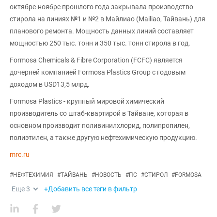
октябре-ноябре прошлого года закрывала производство
стирола на линиях №1 и №2 в Майлиао (Mailiao, Тайвань) для
планового ремонта. Мощность данных линий составляет
мощностью 250 тыс. тонн и 350 тыс. тонн стирола в год.
Formosa Chemicals & Fibre Corporation (FCFC) является
дочерней компанией Formosa Plastics Group с годовым
доходом в USD13,5 млрд.
Formosa Plastics - крупный мировой химический
производитель со штаб-квартирой в Тайване, которая в
основном производит поливинилхлорид, полипропилен,
полиэтилен, а также другую нефтехимическую продукцию.
mrc.ru
#
НЕФТЕХИМИЯ
#
ТАЙВАНЬ
#
НОВОСТЬ
#
ПС
#
СТИРОЛ
#
FORMOSA
Еще
3
+Добавить все теги в фильтр