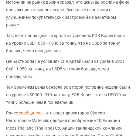
Источник на рынке в Азии сказал, что цены выросли на фоне
повышения котировок сырья бензола в сочетании с
улучшением покупательских настроений на азиатском
рынке.
Так, во вторник цены стирола на условиях FOB Корея были
на уровне USD1 030–1 040 за тонну, что на USD5 за тонну
больше, чем в понедельник.
Цены стирола на условиях CFR Китай были на уровне USD1
040–1 050 за тонну, на USD5 за тонну больше, чем в
понедельник.
Тем временем цены бензола во второй половине недели были
на уровне USD900–910 за тонну, FOB Корея, что на USD10 за
тонну больше, чем в понедельник.
Ранее
сообщалось
, что совет директоров Styrenix
Performance Materials одобрил приобретение 100% акций
Ineos Thailand (Thailand) Co. Акции таиландской компании
находятся в собственности у Ineos Styrolution Group GmbH