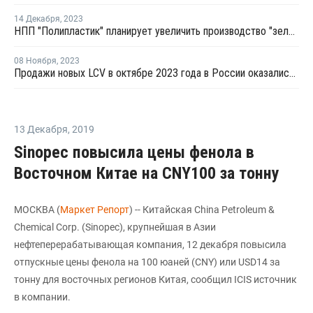
14 Декабря
,
2023
НПП "Полипластик" планирует увеличить производство "зеленых" компаундов
08 Ноября
,
2023
Продажи новых LCV в октябре 2023 года в России оказались максимальными за последние 20 месяцев
13 Декабря
,
2019
Sinopec повысила цены фенола в
Восточном Китае на CNY100 за тонну
МОСКВА (
Маркет Репорт
) -- Китайская China Petroleum &
Chemical Corp. (Sinopec), крупнейшая в Азии
нефтеперерабатывающая компания, 12 декабря повысила
отпускные цены фенола на 100 юаней (CNY) или USD14 за
тонну для восточных регионов Китая, сообщил ICIS источник
в компании.