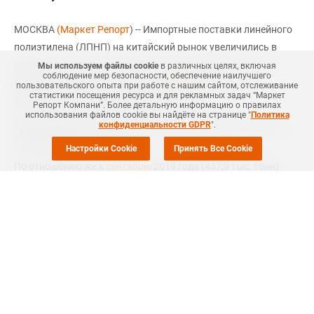
МОСКВА
(Маркет Репорт
) -- Импортные поставки линейного
полиэтилена (ЛПНП) на китайский рынок увеличились в
октябре текущего года на 15,41% по сравнению с тем же
Мы используем файлы cookie
в различных целях, включая
соблюдение мер безопасности, обеспечение наилучшего
месяцем прошлого года, сообщил
ICIS
со ссылкой на
пользовательского опыта при работе с нашим сайтом, отслеживание
статистики посещения ресурса и для рекламных задач “Маркет
официальные данные китайской таможни.
Репорт Компани”. Более детальную информацию о правилах
использования файлов cookie вы найдёте на странице "
Политика
Таким образом, данный показатель составил за отчетный
конфиденциальности GDPR
".
период 466,48 тыс. тонн.
Настройки Cookie
Принять Все Cookie
По отношению же к
сентябрю
2019 года (437,9 тыс. тонн)
октябрьский импорт ЛПНП в страну показал прирост на
6,52%.
Вместе с тем, по итогам января - июля текущего года импорт
ЛПНП в Китай вырос на 24,91% по сравнению с аналогичным
периодом 2018 года до 3 030,13 тыс. тонн.
Согласно
СканПласту
компании Маркет Репорт, поставки
ЛПНП на российский рынок выросли за десять месяцев