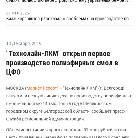
СИБУР полностью перестроил систему управления ремонтами на КОСе
28 Мая
,
2026
Казаньоргсинтез рассказал о проблемах на производстве поликарбоната
13 Декабря
,
2019
"Технолайн-ЛКМ" открыл первое
производство полиэфирных смол в
ЦФО
МОСКВА (
Маркет Репорт
) -- "Технолайн-ЛКМ" (г. Белгород)
запустили первую линию цеха по производству полиэфирных
смол мощностью 14 тыс. тонн в год в Шебекинском
городском округе Белгородской области, сообщает пресс-
служба региональной администрации.
Объем инвестиций в проект составил 51 млн рублей, из них
часть привлечены через фонд поддержки малого и среднего