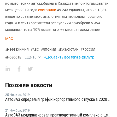
коммерческих автомобилей в Казахстане по итогам девяти
месяцев 2019 года
составили
49 243 единицы, что на 18,3%
выше по сравнению с аналогичным периодом прошлого
года. А в сентябре жители республики приобрели 5 954
машины, что на 10% выше того же месяца годом ранее.
MRC
#
НЕФТЕХИМИЯ
#
АБС
#
ЯПОНИЯ
#
КАЗАХСТАН
#
РОССИЯ
Еще
10
+Добавить все теги в фильтр
#
НОВОСТЬ
Похожие новости
25 Ноября
,
2019
АвтоВАЗ определил график корпоративного отпуска в 2020 году
21 Ноября
,
2019
АвтоВАЗ модернизировал производственный комплекс с целью оптимизации технологий и экономии средств