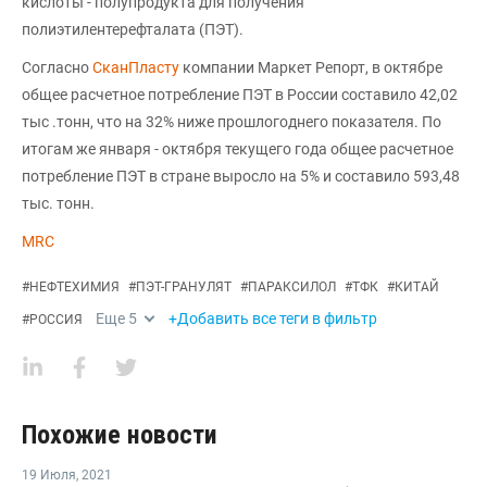
кислоты - полупродукта для получения
полиэтилентерефталата (ПЭТ).
Согласно
СканПласту
компании Маркет Репорт, в октябре
общее расчетное потребление ПЭТ в России составило 42,02
тыс .тонн, что на 32% ниже прошлогоднего показателя. По
итогам же января - октября текущего года общее расчетное
потребление ПЭТ в стране выросло на 5% и составило 593,48
тыс. тонн.
MRC
#
НЕФТЕХИМИЯ
#
ПЭТ-ГРАНУЛЯТ
#
ПАРАКСИЛОЛ
#
ТФК
#
КИТАЙ
Еще
5
+Добавить все теги в фильтр
#
РОССИЯ
Похожие новости
19 Июля
,
2021