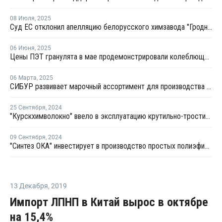
08 Июля
,
2025
Суд ЕС отклонил апелляцию белорусского химзавода "Гродно Азот" о снятии санкций
06 Июня
,
2025
Цены ПЭТ гранулята в мае продемонстрировали колеблющуюся тенденцию
06 Марта
,
2025
СИБУР развивает марочный ассортимент для производства одежды и аксессуаров
25 Сентября
,
2024
"Курскхимволокно" ввело в эксплуатацию крутильно-тростильный комплекс
09 Сентября
,
2024
"Синтез ОКА" инвестирует в производство простых полиэфиров
13 Декабря
,
2019
Импорт ЛПНП в Китай вырос в октябре
на 15,4%