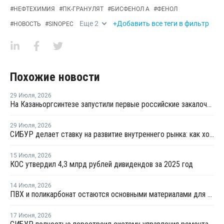
#
НЕФТЕХИМИЯ
#
ПК-ГРАНУЛЯТ
#
БИСФЕНОЛ А
#
ФЕНОЛ
Еще
2
+Добавить все теги в фильтр
#
НОВОСТЬ
#
SINOPEC
Похожие новости
29 Июля
,
2026
На Казаньоргсинтезе запустили первые российские закалочно-испарительные аппараты
29 Июля
,
2026
СИБУР делает ставку на развитие внутреннего рынка: как холдинг стимулирует спрос на полимеры в ритейле
15 Июля
,
2026
КОС утвердил 4,3 млрд рублей дивидендов за 2025 год
14 Июля
,
2026
ПВХ и поликарбонат остаются основными материалами для производства банковских карт
17 Июня
,
2026