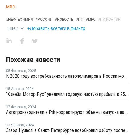
MRC
#
НЕФТЕХИМИЯ
#
РОССИЯ
#
НОВОСТЬ
#
ПП
#
MRC
#
ПК КОНТУР
Еще
4
+Добавить все теги в фильтр
Похожие новости
05 Февраля
,
2025
К 2028 году востребованность автополимеров в России может вырасти в два раза
15 Апреля
,
2024
"Хавейл Мотор Рус" увеличил годовую чистую прибыль в 25,8 раза
12 Февраля
,
2024
Автопроизводители в РФ корректируют объемы выпуска на фоне снижения спроса
11 Января
,
2024
Завод Hyundai в Санкт-Петербурге возобновил работу после двух лет простоя