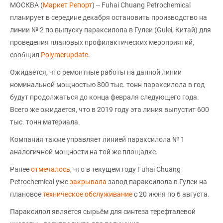
МОСКВА (
Маркет Репорт
) -- Fuhai Chuang Petrochemical
планирует в середине декабря остановить производство на
линии № 2 по выпуску параксилола в Гулеи (Gulei, Китай) для
проведения плановых профилактических мероприятий,
сообщил
Polymerupdate
.
Ожидается, что ремонтные работы на данной линии
номинальной мощностью 800 тыс. тонн параксилола в год
будут продолжаться до конца февраля следующего года.
Всего же ожидается, что в 2019 году эта линия выпустит 600
тыс. тонн материала.
Компания также управляет линией параксилола № 1
аналогичной мощности на той же площадке.
Ранее
отмечалось
, что в текущем году Fuhai Chuang
Petrochemical уже
закрывала
завод параксилола в Гулеи на
плановое
техническое обслуживание
с 20 июня по 6 августа.
Параксилол является сырьём для синтеза терефталевой