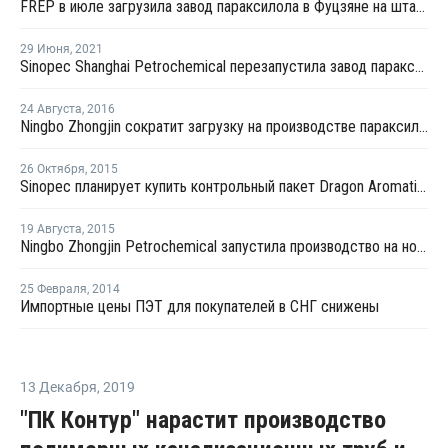
FREP в июле загрузила завод параксилола в Фуцзяне на штатном уровне
29 Июня
,
2021
Sinopec Shanghai Petrochemical перезапустила завод параксилола № 1 после планового ремонта
24 Августа
,
2016
Ningbo Zhongjin сократит загрузку на производстве параксилола в Китае
26 Октября
,
2015
Sinopec планирует купить контрольный пакет Dragon Aromatics
19 Августа
,
2015
Ningbo Zhongjin Petrochemical запустила производство на новом заводе параксилола в Китае
25 Февраля
,
2014
Импортные цены ПЭТ для покупателей в СНГ снижены
13 Декабря
,
2019
"ПК Контур" нарастит производство