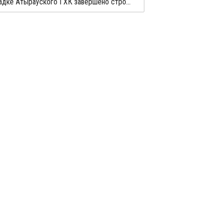
На площадке Атырауского ГХК завершено строительство электростанции