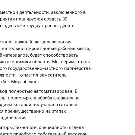
вместной деятельности, заключенного в
приятия планируется создать 30
е здесь уже трудоустроены десять
етона - важный шаг для развития
 не только откроет новые рабочие места,
йматериалов, будет способствовать
ию экономики области. Мы верим, что эта
го государственно-частного партнерства,
жности, - отметил заместитель
атбек Мирзабеков.
вод полностью автоматизирован. В
нулы полистирола обрабатываются на
оде из которой получаются готовые
ся преимущественно на этапах
ладирования.
торы, технологи, специалисты отдела
риятие приобрело собственный автокран,