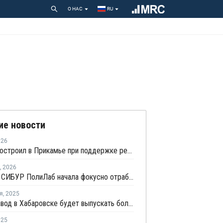
О НАС
RU
ие новости
026
СИБУР построил в Прикамье при поддержке региона современный складской комплекс
,
2026
Команда СИБУР ПолиЛаб начала фокусно отрабатывать запрос рынка и дивизиона "Потребительские товары"
я
,
2025
Новый завод в Хабаровске будет выпускать более 140 тыс. кв. м сэндвич-панелей в год
025