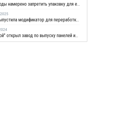
Минприроды намерено запретить упаковку для еды из полистирола
2025
ZVENO выпустила модификатор для переработки вторичного ПС
2024
"Эко Строй" открыл завод по выпуску панелей из пенополистирола