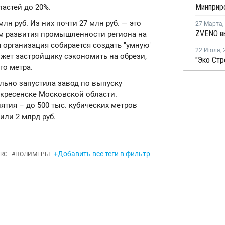
астей до 20%.
н руб. Из них почти 27 млн руб. — это
27 Марта
,
ом развития промышленности региона на
м организация собирается создать "умную"
22 Июля
,
ожет застройщику сэкономить на обрези,
го метра.
ально запустила завод по выпуску
скресенске Московской области.
тия – до 500 тыс. кубических метров
или 2 млрд руб.
+Добавить все теги в фильтр
RC
#
ПОЛИМЕРЫ