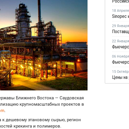
18 Апреля
29 Январ
22 Январ
06 Ноябр
15 Октябр
державы Ближнего Востока — Саудовская
еализацию крупномасштабных проектов в
om
.
 к дешевому этановому сырью, регион
стей крекинга и полимеров.