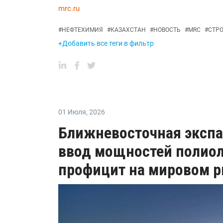
mrc.ru
#
НЕФТЕХИМИЯ
#
КАЗАХСТАН
#
НОВОСТЬ
#
MRC
#
СТР
+Добавить все теги в фильтр
01 Июля
,
2026
Ближневосточная эксп
ввод мощностей полиол
профицит на мировом 