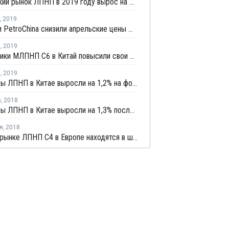
Российский рынок ЛПНП в 2019 году вырос на 11%
,
2019
Sinopec и PetroChina снизили апрельские цены ЛПНП на фоне нисходящего тренда
я
,
2019
Поставщики МЛПНП C6 в Китай повысили свои февральские цены
я
,
2019
Фьючерсы ЛПНП в Китае выросли на 1,2% на фоне ограниченного предложения со стороны производителей
я
,
2018
Фьючерсы ЛПНП в Китае выросли на 1,3% после почти недельного снижения
я
,
2018
Цены на рынке ЛПНП С4 в Европе находятся в широком диапазоне