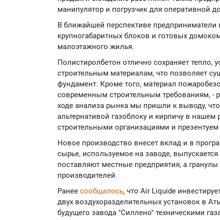
манипулятор и погрузчик для оперативной д
В ближайшей перспективе предприниматели 
крупногабаритных блоков и готовых домоком
малоэтажного жилья.
Полистиролбетон отлично сохраняет тепло, ус
строительным материалам, что позволяет сущ
фундамент. Кроме того, материал пожаробез
современным строительным требованиям, - р
ходе анализа рынка мы пришли к выводу, чт
альтернативой газоблоку и кирпичу в нашем 
строительными организациями и презентуем
Новое производство внесет вклад и в прогр
сырье, используемое на заводе, выпускается 
поставляют местные предприятия, а гранулы
производителей.
Ранее
сообщалось
, что Air Liquide инвестир
двух воздухоразделительных установок в Ат
будущего завода "Силлено" техническими газ