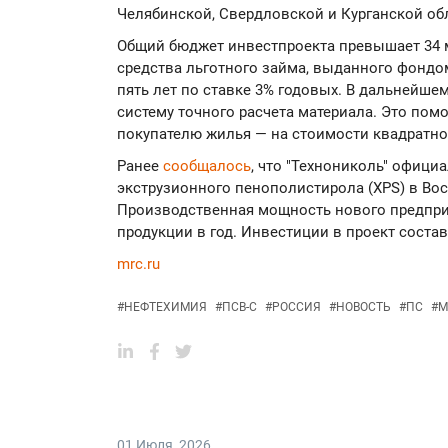
Челябинской, Свердловской и Курганской обл
Общий бюджет инвестпроекта превышает 34 мл
средства льготного займа, выданного фонд
пять лет по ставке 3% годовых. В дальнейше
систему точного расчета материала. Это пом
покупателю жилья — на стоимости квадратно
Ранее
сообщалось
, что "Технониколь" офици
экструзионного пенополистирола (XPS) в Во
Производственная мощность нового предприя
продукции в год. Инвестиции в проект состав
mrc.ru
#
НЕФТЕХИМИЯ
#
ПСВ-С
#
РОССИЯ
#
НОВОСТЬ
#
ПС
#
M
01 Июля
,
2026