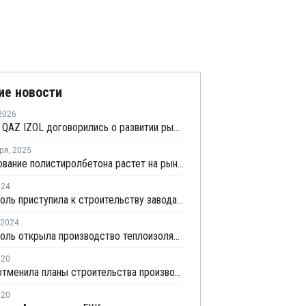
ие новости
2026
СИБУР и QAZ IZOL договорились о развитии рынка теплоизоляционных материалов в Казахстане
ря
,
2025
Использование полистиролбетона растет на рынке жилищного строительства Казахстана
024
Технониколь приступила к строительству завода в Караганде
2024
Технониколь открыла производство теплоизоляции из XPS в Казахстане
020
Borealis отменила планы строительства производства ПЭ в Казахстане
020