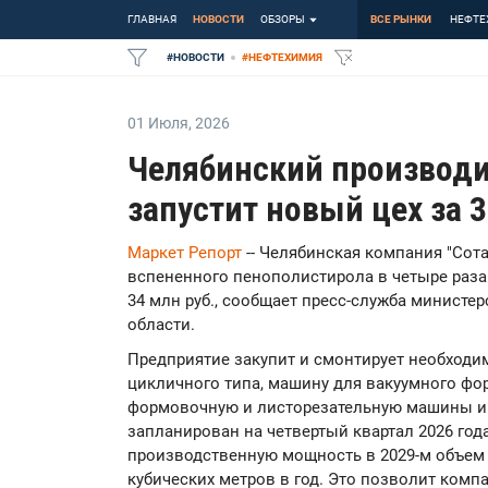
ГЛАВНАЯ
НОВОСТИ
ОБЗОРЫ
ВСЕ РЫНКИ
НЕФТЕ
#
НОВОСТИ
#
НЕФТЕХИМИЯ
01 Июля
,
2026
Челябинский производи
запустит новый цех за 
Маркет Репорт
-- Челябинская компания "Сот
вспененного пенополистирола в четыре раза
34 млн руб., сообщает пресс-служба минист
области.
Предприятие закупит и смонтирует необходи
цикличного типа, машину для вакуумного фо
формовочную и листорезательную машины и 
запланирован на четвертый квартал 2026 год
производственную мощность в 2029-м объем 
кубических метров в год. Это позволит ком