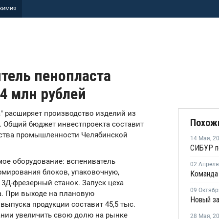
ХИМИЯ
тель пенопласта
34 млн рублей
а" расширяет производство изделий из
Похож
. Общий бюджет инвестпроекта составит
ерства промышленности Челябинской
14 Мая
,
2
мое оборудование: вспениватель
02 Апреля
рмирования блоков, упаковочную,
3Д-фрезерный станок. Запуск цеха
09 Октябр
а. При выходе на плановую
выпуска продукции составит 45,5 тыс.
пании увеличить свою долю на рынке
28 Мая
,
2