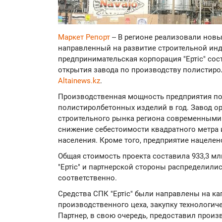
Маркет Репорт
-- В регионе реализовали нов
направленный на развитие строительной инд
предпринимательская корпорация "Ертіс" со
открытия завода по производству полистиро
Altainews.kz
.
Производственная мощность предприятия по
полистиролбетонных изделий в год. Завод о
строительного рынка региона современными
снижение себестоимости квадратного метра
населения. Кроме того, предприятие нацеле
Общая стоимость проекта составила 933,3 млн
"Ертіс" и партнерской стороны распределили
соответственно.
Средства СПК "Ертіс" были направлены на к
производственного цеха, закупку технологич
Партнер, в свою очередь, предоставил прои