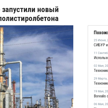
е запустили новый
 полистиролбетона
Похож
25 Июня
,
11 Сентяб
02 Мая
,
2
29 Марта
,
19 Мая
,
2
06 Мая
,
2