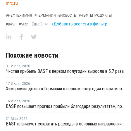
mrc.ru
#
НЕФТЕХИМИЯ
#
ГЕРМАНИЯ
#
НОВОСТЬ
#
НЕФТЕПРОДУКТЫ
Еще
3
+Добавить все теги в фильтр
#
BASF
#
MRC
Похожие новости
31 Июля
,
2026
Чистая прибыль BASF в первом полугодии выросла в 5,7 раза
17 Июля
,
2026
Химпроизводство в Германии в первом полугодии сократилось на 3%
16 Июля
,
2026
BASF повышает прогноз прибыли благодаря результатам, превзошедшим ожидания
21 Мая
,
2026
BASF планирует сократить расходы в основных направлениях деятельности на 20% к 2029 году