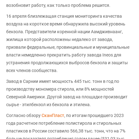
возобновит работу, как только проблема решится.
16 апреля близлежащая станция мониторинга качества
воздуха на короткое время обнаружила высокий уровень
бензола. Представители коренной нации Аамдживнаанг,
жилища которой расположены недалеко от завода,
призвали федеральные, провинциальные и муниципальные
власти немедленно прекратить работу завода Ineos для
устранения продолжающихся выбросов бензола и защиты
всех членов сообщества.
Завод в Сарнии имеет мощность 445 тыс. тонн в год по
производству мономера стирола, или 8% мощностей
Северной Америки. Другой завод на площадке производит
сырье - этилбензол из бензола и этилена.
Согласно обзору
СканПласт
, по итогам прошедшего 2023
года расчетное потребление полистирола и стирольных
пластиков в России составило 566,38 тыс. тонн, что на 7%
больше показателя потребления годом ранее (531,03 тыс.