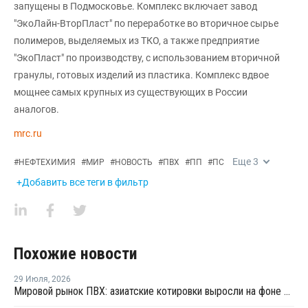
запущены в Подмосковье. Комплекс включает завод
"ЭкоЛайн-ВторПласт" по переработке во вторичное сырье
полимеров, выделяемых из ТКО, а также предприятие
"ЭкоПласт" по производству, с использованием вторичной
гранулы, готовых изделий из пластика. Комплекс вдвое
мощнее самых крупных из существующих в России
аналогов.
mrc.ru
Еще
3
#
НЕФТЕХИМИЯ
#
МИР
#
НОВОСТЬ
#
ПВХ
#
ПП
#
ПС
+Добавить все теги в фильтр
Похожие новости
29 Июля
,
2026
Мировой рынок ПВХ: азиатские котировки выросли на фоне смешанных тенденций в Китае