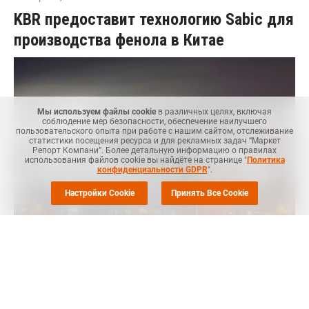
KBR предоставит технологию Sabic для
производства фенола в Китае
Мы используем файлы cookie
в различных целях, включая
соблюдение мер безопасности, обеспечение наилучшего
пользовательского опыта при работе с нашим сайтом, отслеживание
статистики посещения ресурса и для рекламных задач “Маркет
Репорт Компани”. Более детальную информацию о правилах
использования файлов cookie вы найдёте на странице "
Политика
конфиденциальности GDPR
".
Настройки Cookie
Принять Все Cookie
Маркет Репорт
-- KBR предоставит лицензию на технологию и
запатентованный инженерный проект для завода по
производству фенола мощностью 250 тыс. тонн в год на
нефтехимическом комплексе Sabic в Фуцзянь, говорится в