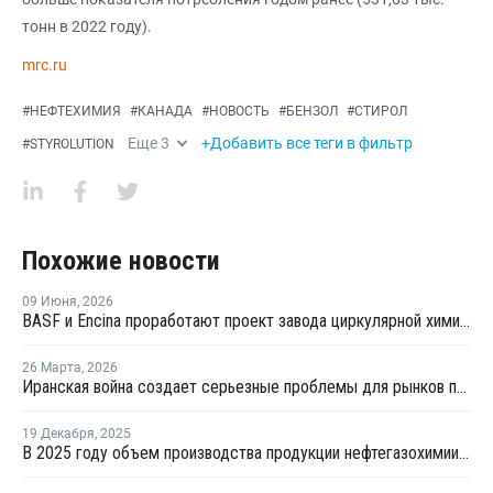
тонн в 2022 году).
mrc.ru
#
НЕФТЕХИМИЯ
#
КАНАДА
#
НОВОСТЬ
#
БЕНЗОЛ
#
СТИРОЛ
Еще
3
+Добавить все теги в фильтр
#
STYROLUTION
Похожие новости
09 Июня
,
2026
BASF и Encina проработают проект завода циркулярной химии в США
26 Марта
,
2026
Иранская война создает серьезные проблемы для рынков полимеров
19 Декабря
,
2025
В 2025 году объем производства продукции нефтегазохимии в Казахстане вырос на 12%