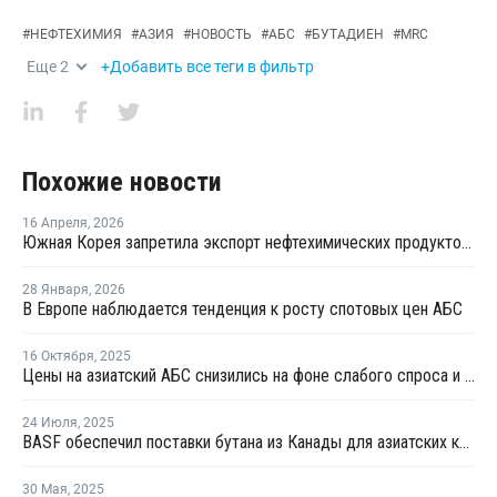
#
НЕФТЕХИМИЯ
#
АЗИЯ
#
НОВОСТЬ
#
АБС
#
БУТАДИЕН
#
MRC
Еще
2
+Добавить все теги в фильтр
Похожие новости
16 Апреля
,
2026
Южная Корея запретила экспорт нефтехимических продуктов из нафты
28 Января
,
2026
В Европе наблюдается тенденция к росту спотовых цен АБС
16 Октября
,
2025
Цены на азиатский АБС снизились на фоне слабого спроса и больших запасов
24 Июля
,
2025
BASF обеспечил поставки бутана из Канады для азиатских крекинг-компаний
30 Мая
,
2025