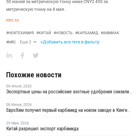
50 юаней за метрическую тонну ниже CNY2 450 за
метрическую тонну на 8 мая.
mrc.ru
#
НЕФТЕХИМИЯ
#
КИТАЙ
#
НОВОСТЬ
#
КАРБАМИД
#
АММИАК
Еще
2
+Добавить все теги в фильтр
#
MRC
Похожие новости
06 Июля
,
2026
Экспортные цены на российские азотные удобрения снизились на 22-40%
08 Июня
,
2026
ЕвроХим получил первый карбамид на новом заводе в Кингисеппе
29 Мая
,
2026
Китай разрешил экспорт карбамида