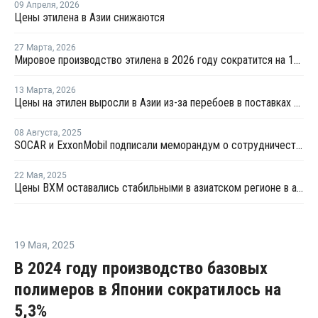
09 Апреля
,
2026
Цены этилена в Азии снижаются
27 Марта
,
2026
Мировое производство этилена в 2026 году сократится на 12% на фоне конфликта на Ближнем Востоке
13 Марта
,
2026
Цены на этилен выросли в Азии из-за перебоев в поставках и повышения цен на энергоносители
08 Августа
,
2025
SOCAR и ExxonMobil подписали меморандум о сотрудничестве
22 Мая
,
2025
Цены ВХМ оставались стабильными в азиатском регионе в апреле
19 Мая
,
2025
В 2024 году производство базовых
полимеров в Японии сократилось на
5,3%