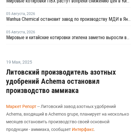
Мировые котировки ПВХ растут вопреки снижению цен в Китае
05 Августа
,
2026
Wanhua Chemical остановит завод по производству МДИ в Яньтае для планового ремонта
05 Августа
,
2026
Мировые и китайские котировки этилена заметно выросли во второй половине июля
19 Мая
,
2025
Литовский производитель азотных
удобрений Achema остановил
производство аммиака
Маркет Репорт
-- Литовский завод азотных удобрений
Achema, входящий в Achemos grupe, планирует на несколько
месяцев остановить производство своей основной
продукции - аммиака, сообщает
Интерфакс
.