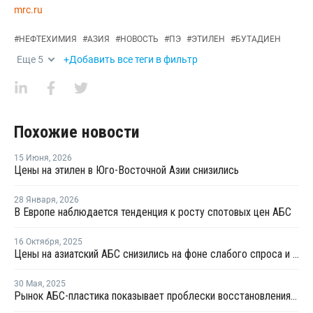
mrc.ru
#
НЕФТЕХИМИЯ
#
АЗИЯ
#
НОВОСТЬ
#
ПЭ
#
ЭТИЛЕН
#
БУТАДИЕН
Еще
5
+Добавить все теги в фильтр
Похожие новости
15 Июня
,
2026
Цены на этилен в Юго-Восточной Азии снизились
28 Января
,
2026
В Европе наблюдается тенденция к росту спотовых цен АБС
16 Октября
,
2025
Цены на азиатский АБС снизились на фоне слабого спроса и больших запасов
30 Мая
,
2025
Рынок АБС-пластика показывает проблески восстановления на фоне избыточного предложения