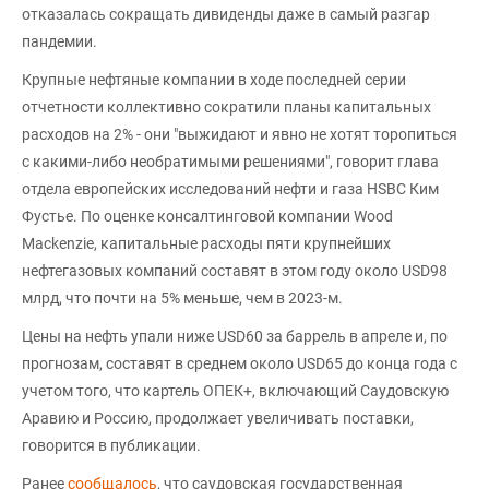
отказалась сокращать дивиденды даже в самый разгар
пандемии.
Крупные нефтяные компании в ходе последней серии
отчетности коллективно сократили планы капитальных
расходов на 2% - они "выжидают и явно не хотят торопиться
с какими-либо необратимыми решениями", говорит глава
отдела европейских исследований нефти и газа HSBC Ким
Фустье. По оценке консалтинговой компании Wood
Mackenzie, капитальные расходы пяти крупнейших
нефтегазовых компаний составят в этом году около USD98
млрд, что почти на 5% меньше, чем в 2023-м.
Цены на нефть упали ниже USD60 за баррель в апреле и, по
прогнозам, составят в среднем около USD65 до конца года с
учетом того, что картель ОПЕК+, включающий Саудовскую
Аравию и Россию, продолжает увеличивать поставки,
говорится в публикации.
Ранее
сообщалось
, что саудовская государственная