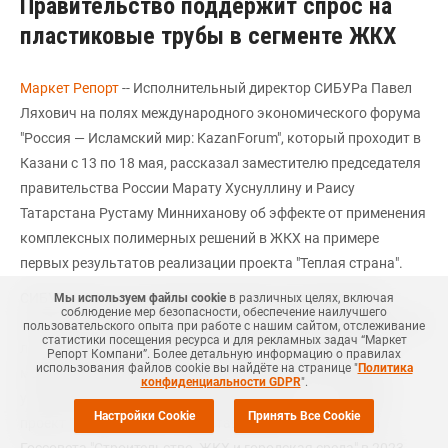
Правительство поддержит спрос на
пластиковые трубы в сегменте ЖКХ
Маркет Репорт
-- Исполнительный директор СИБУРа Павел
Ляхович на полях международного экономического форума
"Россия — Исламский мир: KazanForum", который проходит в
Казани с 13 по 18 мая, рассказал заместителю председателя
правительства России Марату Хуснуллину и Раису
Татарстана Рустаму Минниханову об эффекте от применения
комплексных полимерных решений в ЖКХ на примере
первых результатов реализации проекта "Теплая страна".
СИБУР вместе с властями республики и при поддержке
Мы используем файлы cookie
в различных целях, включая
соблюдение мер безопасности, обеспечение наилучшего
научных и отраслевых организаций на протяжении полутора
пользовательского опыта при работе с нашим сайтом, отслеживание
статистики посещения ресурса и для рекламных задач “Маркет
лет занимался разработкой эффективных механизмов
Репорт Компани”. Более детальную информацию о правилах
использования файлов cookie вы найдёте на странице "
Политика
модернизации коммунальной инфраструктуры (МКИ) в
конфиденциальности GDPR
".
условиях ограниченного финансирования. За это время
Настройки Cookie
Принять Все Cookie
проект "Теплая страна", представленный на заседании