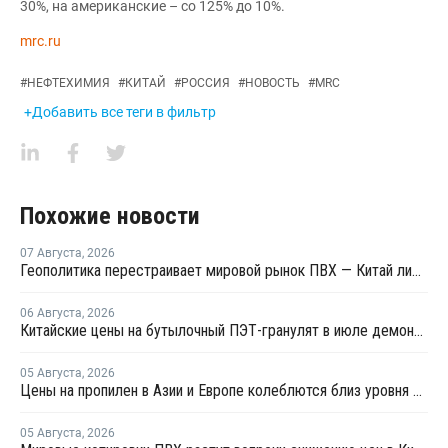
30%, на американские – со 125% до 10%.
mrc.ru
#
НЕФТЕХИМИЯ
#
КИТАЙ
#
РОССИЯ
#
НОВОСТЬ
#
MRC
+Добавить все теги в фильтр
Похожие новости
07 Августа
,
2026
Геополитика перестраивает мировой рынок ПВХ — Китай лидирует в экспорте
06 Августа
,
2026
Китайские цены на бутылочный ПЭТ-гранулят в июле демонстрировали сильную волатильность
05 Августа
,
2026
Цены на пропилен в Азии и Европе колеблются близ уровня в USD1000
05 Августа
,
2026