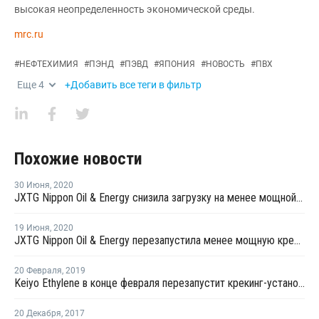
высокая неопределенность экономической среды.
mrc.ru
#
НЕФТЕХИМИЯ
#
ПЭНД
#
ПЭВД
#
ЯПОНИЯ
#
НОВОСТЬ
#
ПВХ
Еще
4
+Добавить все теги в фильтр
Похожие новости
30 Июня
,
2020
JXTG Nippon Oil & Energy снизила загрузку на менее мощной крекинг-установке в Кавасаки ниже 80%
19 Июня
,
2020
JXTG Nippon Oil & Energy перезапустила менее мощную крекинг-установку в Кавасаки
20 Февраля
,
2019
Keiyo Ethylene в конце февраля перезапустит крекинг-установку в Тибе после ремонта
20 Декабря
,
2017