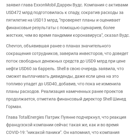
заявил глава ExxonMobil Даррен Вудс. Компания с активами
USD472 млрд подготовилась к спаду, сократив расходы за
пятилетие на USD13 млрд, "проверяет планы и оценивает
финансовые результаты с помощью сценариев, более
жестких, чем во время пандемии коронавируса", сказал Вудс.
Chevron, объявившая ранее о планах значительного
сокращения сотрудников, заверила инвесторов, что доведет
поток свободных денежных средств до USD9 млрд при цене
нефти USD60 за баррель. Shell в свою очередь заявила, что
сможет выплачивать дивиденды, даже если цена на это
топливо упадет до USD40, добавив, что пока не изменила
планы расходов. Реализация намеченных ранее проектов
продолжается, отметила финансовый директор Shell Шинед
Горман.
Глава TotalEnergies Патрик Пуянне подчеркнул, что реакция
французской компании сейчас такая же, как и во время
COVID-19: "никакой паники". Он напомнил, что компания