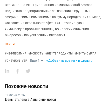
вертикально-интегрированная компания Saudi Aramco
подписала предварительные соглашения с крупными
американскими компаниями на сумму порядка USD90 млрд.
Соглашения охватывают сферы СПГ, топливную и
химическую промышленность, технологии снижения
выбросов и искусственный интеллект.
mrc.ru
#
НЕФТЕХИМИЯ
#
НОВОСТЬ
#
НЕФТЕПРОДУКТЫ
#
НЕФТЬ СЫРАЯ
Еще
4
+Добавить все теги в фильтр
#
CHEVRON
#
BP
Похожие новости
02 Июня
,
2026
Цены этилена в Азии снижаются