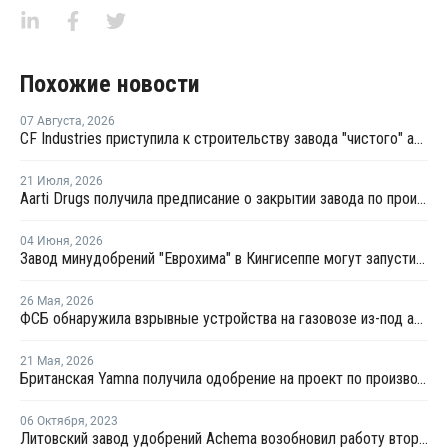
Похожие новости
07 Августа
,
2026
CF Industries приступила к строительству завода "чистого" аммиака за USD4 миллиарда
21 Июля
,
2026
Aarti Drugs получила предписание о закрытии завода по производству аминов из-за нарушений нормативных требований
04 Июня
,
2026
Завод минудобрений "Еврохима" в Кингисеппе могут запустить в третьем квартале 2026 года
26 Мая
,
2026
ФСБ обнаружила взрывные устройства на газовозе из-под аммиака в Усть-Луге
21 Мая
,
2026
Британская Yamna получила одобрение на проект по производству "зеленого" аммиака в Индии
06 Октября
,
2023
Литовский завод удобрений Achema возобновил работу второго цеха аммиака