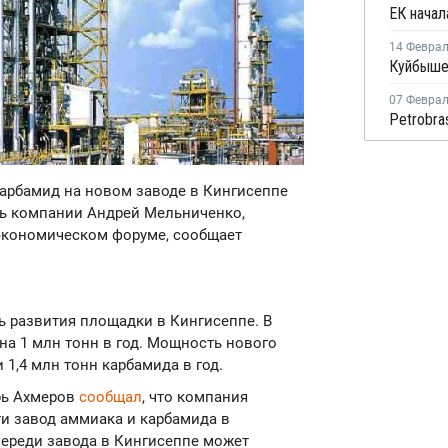
14 Февра
07 Февра
карбамид на новом заводе в Кингисеппе
ль компании Андрей Мельниченко,
экономическом форуме, сообщает
дь развития площадки в Кингисеппе. В
на 1 млн тонн в год. Мощность нового
 1,4 млн тонн карбамида в год.
рь Ахмеров
сообщал
, что компания
ти завод аммиака и карбамида в
ереди завода в Кингисеппе может