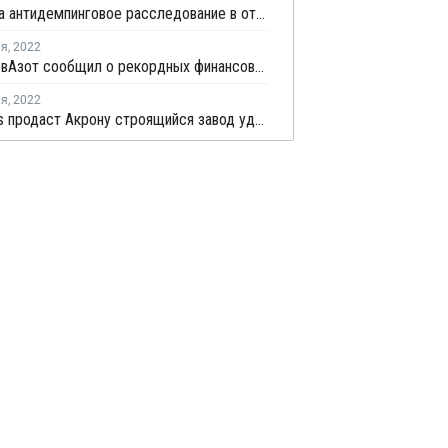
ЕК начала антидемпинговое расследование в отношении российского карбамида
ля
,
2022
КуйбышевАзот сообщил о рекордных финансовых и производственных показателях в 2021 году
ля
,
2022
Petrobras продаст Акрону строящийся завод удобрений на юго-западе Бразилии