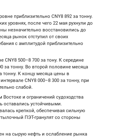
уровне приблизительно CNY8 892 за тонну.
их уровнях, после чего 22 мая рухнули до
 цены незначительно восстановились до
есяца рынок отступил от своих
бания с амплитудой приблизительно
е CNY8 500–8 700 за тону. К середине
0 за тонну. Во второй половине месяца
а тонну. К концу месяца цены в
интервале CNY8 000–8 300 за тонну, при
тельно слабой.
м Востоке и ограничений судоходства
ь оставались устойчивыми.
валась крепкой, обеспечивая сильную
утылочный ПЭТ-гранулят со стороны
ен на сырую нефть и ослабление рынка