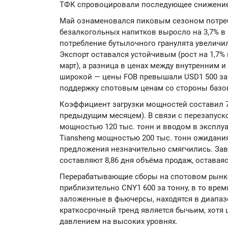
ТФК спровоцировали последующее снижение 
Май ознаменовался пиковым сезоном потреб
безалкогольных напитков выросло на 3,7% в 
потребление бутылочного гранулята увеличил
Экспорт оставался устойчивым (рост на 1,7%
март), а разница в ценах между внутренним
широкой — цены FOB превышали USD1 500 за 
поддержку спотовым ценам со стороны базов
Коэффициент загрузки мощностей составил 72
предыдущим месяцем). В связи с перезапуск
мощностью 120 тыс. тонн и вводом в эксплу
Tiansheng мощностью 200 тыс. тонн ожидани
предложения незначительно смягчились. Зав
составляют 8,86 дня объёма продаж, оставая
Перерабатывающие сборы на спотовом рынке
приблизительно CNY1 600 за тонну, в то вре
заложенные в фьючерсы, находятся в диапазо
краткосрочный тренд является бычьим, хотя
давлением на высоких уровнях.