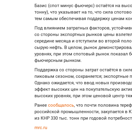
Базис (спот минус фьючерс) остаётся на вы
тонну), что указывает на то, что сила спот
тем самым обеспечивая поддержку ценам ко
Под влиянием затратных факторов, устойчив
со стороны экспортных рынков цены взлетел
середине месяца и отступили во второй поло
сырую нефть. В целом, рынок демонстрирова
уровнях, при этом спотовый рынок показал 
фьючерсным рынком.
Поддержка со стороны затрат остаётся в сил
пиковым сезоном, сохраняется; экспортные 
Однако ожидается, что ввод новых произво
эффект высоких цен на покупательскую акти
высоких уровнях, при этом ценовой центр тя
Ранее
сообщалось
, что почти половина тере
российской промышленности, закупается в Ки
из КНР 330 тыс. тонн при годовой потребност
mrc.ru