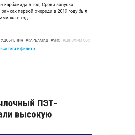
нн карбамида в год. Сроки запуска
 рамках первой очереди в 2019 году был
ммиака в год.
 УДОБРЕНИЯ
#
КАРБАМИД
#
MRC
#
ЕВРОХИМ ООО
все теги в фильтр
тылочный ПЭТ-
али высокую