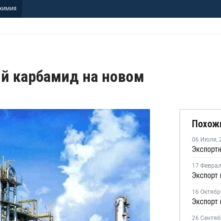
ХИМИЯ
й карбамид на новом
Похож
06 Июля
,
17 Февра
16 Октябр
26 Сентяб