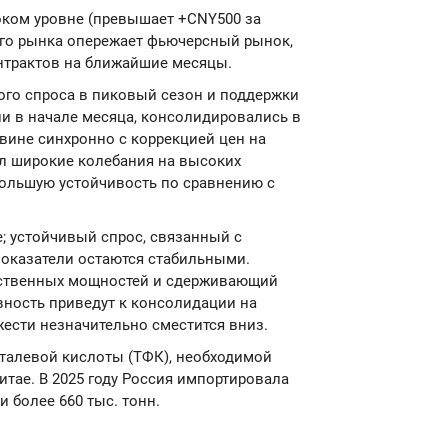
соком уровне (превышает +CNY500 за
ового рынка опережает фьючерсный рынок,
нтрактов на ближайшие месяцы.
ого спроса в пиковый сезон и поддержки
и в начале месяца, консолидировались в
вине синхронно с коррекцией цен на
л широкие колебания на высоких
большую устойчивость по сравнению с
е; устойчивый спрос, связанный с
показатели остаются стабильными.
дственных мощностей и сдерживающий
вность приведут к консолидации на
жести незначительно сместится вниз.
фталевой кислоты (ТФК), необходимой
тае. В 2025 году Россия импортировала
и более 660 тыс. тонн.