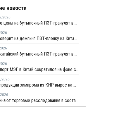
ие новости
а
,
2026
Китайские цены на бутылочный ПЭТ-гранулят в июле демонстрировали сильную волатильность
2026
Индия проверит на демпинг ПЭТ-пленку из Китая, Сингапура, Таиланда и ОАЭ
2026
Цены на китайский бутылочный ПЭТ-гранулят в июне сначала выросли, а затем резко снизились
2026
В мае импорт МЭГ в Китай сократился на фоне снижения поставок из Саудовской Аравии
,
2026
Экспорт продукции химпрома из КНР вырос на фоне конфликта на Ближнем Востоке
2026
США начинают торговые расследования в соответствии со статьей 301 в отношении 16 стран, включая ЕС и Китай