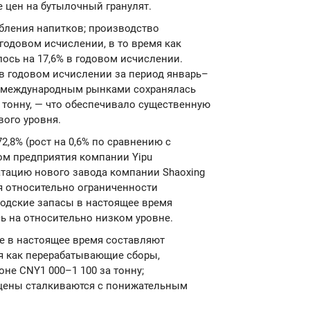
цен на бутылочный гранулят.
ления напитков; производство
годовом исчислении, в то время как
ось на 17,6% в годовом исчислении.
 в годовом исчислении за период январь–
 и международным рынками сохранялась
тонну, — что обеспечивало существенную
ого уровня.
,8% (рост на 0,6% по сравнению с
ом предприятия компании Yipu
атацию нового завода компании Shaoxing
я относительно ограниченности
одские запасы в настоящее время
сь на относительно низком уровне.
 в настоящее время составляют
мя как перерабатывающие сборы,
не CNY1 000–1 100 за тонну;
 цены сталкиваются с понижательным