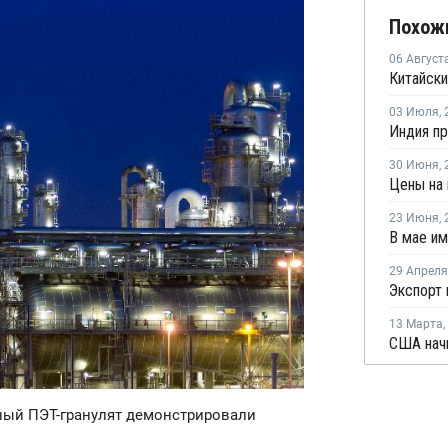
Похож
06 Август
03 Июля
,
30 Июня
,
23 Июня
,
29 Апреля
13 Марта
,
чный ПЭТ-гранулят демонстрировали