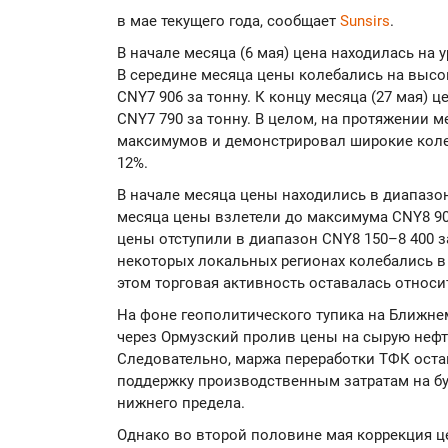
в мае текущего года, сообщает
Sunsirs
.
В начале месяца (6 мая) цена находилась на 
В середине месяца цены колебались на высок
CNY7 906 за тонну. К концу месяца (27 мая)
CNY7 790 за тонну. В целом, на протяжении м
максимумов и демонстрировал широкие коле
12%.
В начале месяца цены находились в диапазон
месяца цены взлетели до максимума CNY8 90
цены отступили в диапазон CNY8 150–8 400 з
некоторых локальных регионах колебались в 
этом торговая активность оставалась относи
На фоне геополитического тупика на Ближне
через Ормузский пролив цены на сырую нефт
Следовательно, маржа переработки ТФК оста
поддержку производственным затратам на б
нижнего предела.
Однако во второй половине мая коррекция ц