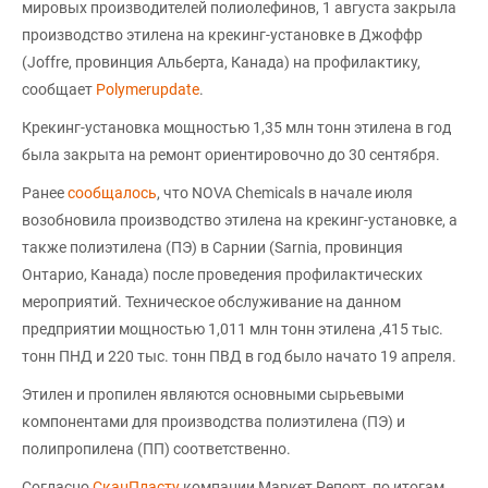
мировых производителей полиолефинов, 1 августа закрыла
производство этилена на крекинг-установке в Джоффр
(Joffre, провинция Альберта, Канада) на профилактику,
сообщает
Polymerupdate
.
Крекинг-установка мощностью 1,35 млн тонн этилена в год
была закрыта на ремонт ориентировочно до 30 сентября.
Ранее
сообщалось
, что NOVA Chemicals в начале июля
возобновила производство этилена на крекинг-установке, а
также полиэтилена (ПЭ) в Сарнии (Sarnia, провинция
Онтарио, Канада) после проведения профилактических
мероприятий. Техническое обслуживание на данном
предприятии мощностью 1,011 млн тонн этилена ,415 тыс.
тонн ПНД и 220 тыс. тонн ПВД в год было начато 19 апреля.
Этилен и пропилен являются основными сырьевыми
компонентами для производства полиэтилена (ПЭ) и
полипропилена (ПП) соответственно.
Согласно
СканПласту
компании Маркет Репорт, по итогам