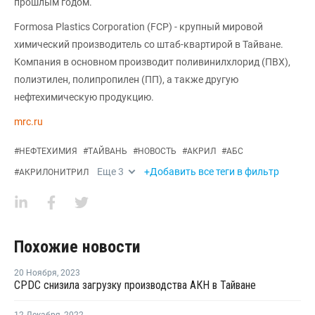
прошлым годом.
Formosa Plastics Corporation (FCP) - крупный мировой
химический производитель со штаб-квартирой в Тайване.
Компания в основном производит поливинилхлорид (ПВХ),
полиэтилен, полипропилен (ПП), а также другую
нефтехимическую продукцию.
mrc.ru
#
НЕФТЕХИМИЯ
#
ТАЙВАНЬ
#
НОВОСТЬ
#
АКРИЛ
#
АБС
Еще
3
+Добавить все теги в фильтр
#
АКРИЛОНИТРИЛ
Похожие новости
20 Ноября
,
2023
CPDC снизила загрузку производства АКН в Тайване
12 Декабря
,
2022