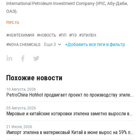
International Petroleum Investment Company (IPIC, Абу-Даби,
ОАЭ).
mrc.ru
#
НЕФТЕХИМИЯ
#
НОВОСТЬ
#
ПП
#
ПЭ
#
ЭТИЛЕН
Еще
3
+Добавить все теги в фильтр
#
NOVA CHEMICALS
Похожие новости
10 Августа
,
2026
PetroChina Hohhot продвигает проект по производству этилена из этана мощностью 1 млн тонн в год
05 Августа
,
2026
Мировые и китайские котировки этилена заметно выросли во второй половине июля
21 Июля
,
2026
Импорт этилена в материковый Китай в июне вырос на 59% по сравнению с предыдущим месяцем