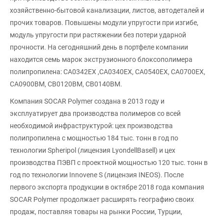
хозяйственно-бытовой канализации, листов, автодеталей и
прочих товаров. Повышены модули упругости при изгибе,
модуль упругости при растяжении без потери ударной
прочности. На сегодняшний день в портфеле компании
находится семь марок экструзионного блоксополимера
полипропилена: CA0342EX ,CA0340EX, CA0540EX, CA0700EX,
CA0900BM, CB0120BM, CB0140BM.
Компания SOCAR Polymer создана в 2013 году и
эксплуатирует два производства полимеров со всей
необходимой инфраструктурой: цех производства
полипропилена с мощностью 184 тыс. тонн в год по
технологии Spheripol (лицензия LyondellBasell) и цех
производства ПЭВП с проектной мощностью 120 тыс. тонн в
год по технологии Innovene S (лицензия INEOS). После
первого экспорта продукции в октябре 2018 года компания
SOCAR Polymer продолжает расширять географию своих
продаж, поставляя товары на рынки России, Турции,