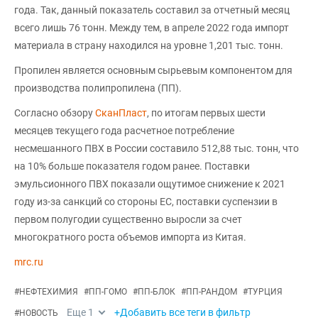
года. Так, данный показатель составил за отчетный месяц
всего лишь 76 тонн. Между тем, в апреле 2022 года импорт
материала в страну находился на уровне 1,201 тыс. тонн.
Пропилен является основным сырьевым компонентом для
производства полипропилена (ПП).
Согласно обзору
СканПласт
, по итогам первых шести
месяцев текущего года расчетное потребление
несмешанного ПВХ в России составило 512,88 тыс. тонн, что
на 10% больше показателя годом ранее. Поставки
эмульсионного ПВХ показали ощутимое снижение к 2021
году из-за санкций со стороны ЕС, поставки суспензии в
первом полугодии существенно выросли за счет
многократного роста объемов импорта из Китая.
mrc.ru
#
НЕФТЕХИМИЯ
#
ПП-ГОМО
#
ПП-БЛОК
#
ПП-РАНДОМ
#
ТУРЦИЯ
Еще
1
+Добавить все теги в фильтр
#
НОВОСТЬ