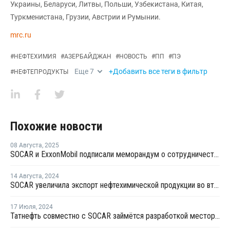
Украины, Беларуси, Литвы, Польши, Узбекистана, Китая,
Туркменистана, Грузии, Австрии и Румынии.
mrc.ru
#
НЕФТЕХИМИЯ
#
АЗЕРБАЙДЖАН
#
НОВОСТЬ
#
ПП
#
ПЭ
Еще
7
+Добавить все теги в фильтр
#
НЕФТЕПРОДУКТЫ
Похожие новости
08 Августа
,
2025
SOCAR и ExxonMobil подписали меморандум о сотрудничестве
14 Августа
,
2024
SOCAR увеличила экспорт нефтехимической продукции во втором квартале
17 Июля
,
2024
Татнефть совместно с SOCAR займётся разработкой месторождения в Азербайджане