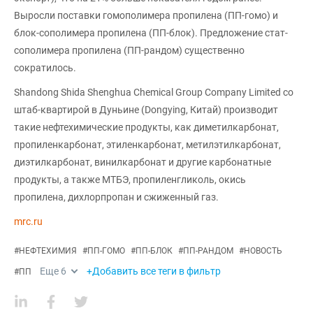
Выросли поставки гомополимера пропилена (ПП-гомо) и
блок-сополимера пропилена (ПП-блок). Предложение стат-
сополимера пропилена (ПП-рандом) существенно
сократилось.
Shandong Shida Shenghua Chemical Group Company Limited со
штаб-квартирой в Дуньине (Dongying, Китай) производит
такие нефтехимические продукты, как диметилкарбонат,
пропиленкарбонат, этиленкарбонат, метилэтилкарбонат,
диэтилкарбонат, винилкарбонат и другие карбонатные
продукты, а также МТБЭ, пропиленгликоль, окись
пропилена, дихлорпропан и сжиженный газ.
mrc.ru
#
НЕФТЕХИМИЯ
#
ПП-ГОМО
#
ПП-БЛОК
#
ПП-РАНДОМ
#
НОВОСТЬ
Еще
6
+Добавить все теги в фильтр
#
ПП