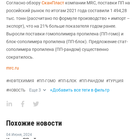
Согласно обзору
СканПласт
компании MRC, поставки ПП на
российский рынок по итогам 2021 года составили 1 494,28
тыс. тонн (рассчитано по формуле производство + импорт –
экспорт), что на 21% больше показателя годом ранее.
Выросли поставки гомополимера пропилена (ПП-гомо) и
блок-сополимера пропилена (ПП-блок). Предложение стат-
сополимера пропилена (ПП-рандом) существенно
сократилось.
mrc.ru
#
НЕФТЕХИМИЯ
#
ПП-ГОМО
#
ПП-БЛОК
#
ПП-РАНДОМ
#
ТУРЦИЯ
Еще
3
+Добавить все теги в фильтр
#
НОВОСТЬ
Похожие новости
04 Июня
,
2024