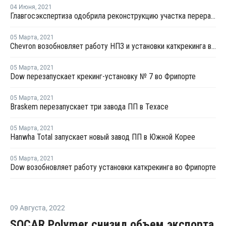
04 Июня
,
2021
Главгосэкспертиза одобрила реконструкцию участка переработки углеводородного сырья для полимеров на ЗапСибНефтехиме
05 Марта
,
2021
Chevron возобновляет работу НПЗ и установки каткрекинга в Пасадене
05 Марта
,
2021
Dow перезапускает крекинг-установку № 7 во Фрипорте
05 Марта
,
2021
Braskem перезапускает три завода ПП в Техасе
05 Марта
,
2021
Hanwha Total запускает новый завод ПП в Южной Корее
05 Марта
,
2021
Dow возобновляет работу установки каткрекинга во Фрипорте
09 Августа
,
2022
SOCAR Polymer снизил объем экспорта