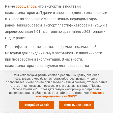
Ранее
сообщалось
, что экспортные поставки
пластификаторов из Турции в апреле текущего года выросли
в 3,8 раз по сравнению с аналогичным периодом годом
ранее. Таким образом, экспорт пластификаторов из Турции в
апреле составил 1,01 тыс. тонн по сравнению с 263 тоннами
годом ранее.
Пластификаторы - вещества, вводимые в полимерный
материал для придания ему эластичности и пластичности
при переработке и эксплуатации. В частности,
пластификаторы используются для производства
поливинилхлорида (ПВХ). Доля пластификаторов,
Мы используем файлы cookie
в различных целях, включая
используемых для производства ПВХ изделий, составляет
соблюдение мер безопасности, обеспечение наилучшего
пользовательского опыта при работе с нашим сайтом, отслеживание
около 80%.
статистики посещения ресурса и для рекламных задач “Маркет
Репорт Компани”. Более детальную информацию о правилах
использования файлов cookie вы найдёте на странице "
Политика
Согласно обзору
СканПласт
, по итогам первых шести
конфиденциальности GDPR
".
месяцев текущего года расчетное потребление
Настройки Cookie
Принять Все Cookie
несмешанного ПВХ в России составило 512,88 тыс. тонн, что
на 10% больше показателя годом ранее. Поставки