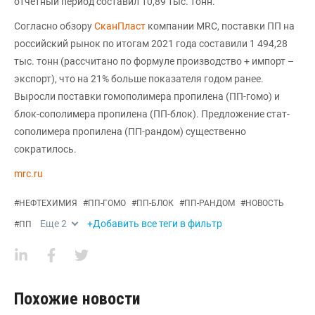
отчетный период составил 10,89 тыс. тонн.
Согласно обзору
СканПласт
компании MRC, поставки ПП на
российский рынок по итогам 2021 года составили 1 494,28
тыс. тонн (рассчитано по формуле производство + импорт –
экспорт), что на 21% больше показателя годом ранее.
Выросли поставки гомополимера пропилена (ПП-гомо) и
блок-сополимера пропилена (ПП-блок). Предложение стат-
сополимера пропилена (ПП-рандом) существенно
сократилось.
mrc.ru
#
НЕФТЕХИМИЯ
#
ПП-ГОМО
#
ПП-БЛОК
#
ПП-РАНДОМ
#
НОВОСТЬ
Еще
2
+Добавить все теги в фильтр
#
ПП
Похожие новости