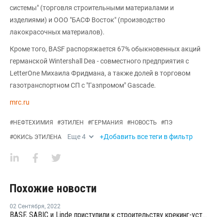
системы" (торговля строительными материалами и
изделиями) и ООО "БАСФ Восток" (производство
лакокрасочных материалов).
Кроме того, BASF распоряжается 67% обыкновенных акций
германской Wintershall Dea - совместного предприятия с
LetterOne Михаила Фридмана, а также долей в торговом
газотранспортном СП с "Газпромом" Gascade.
mrc.ru
#
НЕФТЕХИМИЯ
#
ЭТИЛЕН
#
ГЕРМАНИЯ
#
НОВОСТЬ
#
ПЭ
Еще
4
+Добавить все теги в фильтр
#
ОКИСЬ ЭТИЛЕНА
Похожие новости
02 Сентября
,
2022
BASF, SABIC и Linde приступили к строительству крекинг-установки парового крекинга с использованием электрических печей