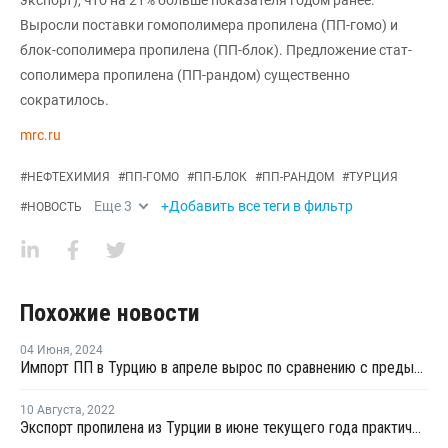
Выросли поставки гомополимера пропилена (ПП-гомо) и
блок-сополимера пропилена (ПП-блок). Предложение стат-
сополимера пропилена (ПП-рандом) существенно
сократилось.
mrc.ru
#
НЕФТЕХИМИЯ
#
ПП-ГОМО
#
ПП-БЛОК
#
ПП-РАНДОМ
#
ТУРЦИЯ
Еще
3
+Добавить все теги в фильтр
#
НОВОСТЬ
Похожие новости
04 Июня
,
2024
Импорт ПП в Турцию в апреле вырос по сравнению с предыдущим месяцем
10 Августа
,
2022
Экспорт пропилена из Турции в июне текущего года практически не осуществлялся