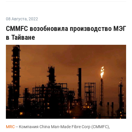
08 Августа
,
2022
CMMFC возобновила производство МЭГ
в Тайване
MRC
-- Компания China Man-Made Fibre Corp (CMMFC),