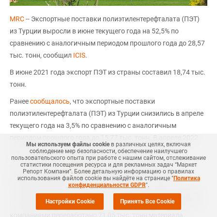
MRC
-- Экспортные поставки полиэтилентерефталата (ПЭТ)
из Турции выросли в июне текущего года на 52,5% по
сравнению с аналогичным периодом прошлого года до 28,57
тыс. тонн, сообщил
ICIS
.
В июне 2021 года экспорт ПЭТ из страны составил 18,74 тыс.
тонн.
Ранее
сообщалось
, что экспортные поставки
полиэтилентерефталата (ПЭТ) из Турции снизились в апреле
текущего года на 3,5% по сравнению с аналогичным
периодом прошлого года до 15,77 тыс. тонн. В апреле 2022
Мы используем файлы cookie
в различных целях, включая
года экспорт ПЭТ из страны составил 16,31 тыс. тонн.
соблюдение мер безопасности, обеспечение наилучшего
пользовательского опыта при работе с нашим сайтом, отслеживание
статистики посещения ресурса и для рекламных задач “Маркет
Согласно обзору
СканПласт
, по итогам первых шести
Репорт Компани”. Более детальную информацию о правилах
использования файлов cookie вы найдёте на странице "
Политика
месяцев года расчетное потребление ПЭТ в России
конфиденциальности GDPR
".
составило 386,20 тыс. тонн, что на 6% меньше аналогичного
Настройки Cookie
Принять Все Cookie
показателя прошлого года. В отчетном месяце российскими
компаниями переработано 71,05 тыс. тонн материала.