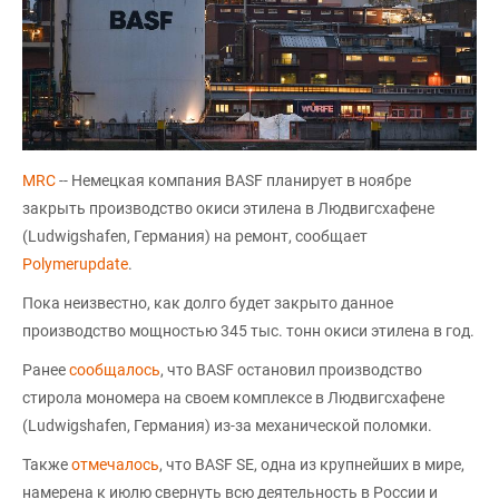
MRC
-- Немецкая компания BASF планирует в ноябре
закрыть производство окиси этилена в Людвигсхафене
(Ludwigshafen, Германия) на ремонт, сообщает
Polymerupdate
.
Пока неизвестно, как долго будет закрыто данное
производство мощностью 345 тыс. тонн окиси этилена в год.
Ранее
сообщалось
, что BASF остановил производство
стирола мономера на своем комплексе в Людвигсхафене
(Ludwigshafen, Германия) из-за механической поломки.
Также
отмечалось
, что BASF SE, одна из крупнейших в мире,
намерена к июлю свернуть всю деятельность в России и