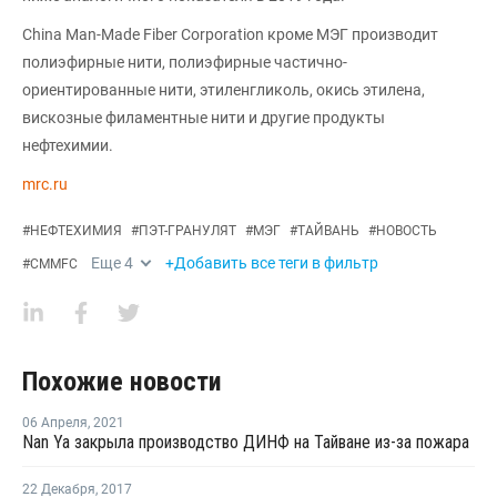
China Man-Made Fiber Corporation кроме МЭГ производит
полиэфирные нити, полиэфирные частично-
ориентированные нити, этиленгликоль, окись этилена,
вискозные филаментные нити и другие продукты
нефтехимии.
mrc.ru
#
НЕФТЕХИМИЯ
#
ПЭТ-ГРАНУЛЯТ
#
МЭГ
#
ТАЙВАНЬ
#
НОВОСТЬ
Еще
4
+Добавить все теги в фильтр
#
CMMFC
Похожие новости
06 Апреля
,
2021
Nan Ya закрыла производство ДИНФ на Тайване из-за пожара
22 Декабря
,
2017