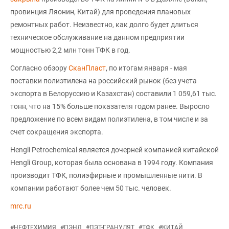
провинция Ляонин, Китай) для проведения плановых
ремонтных работ. Неизвестно, как долго будет длиться
техническое обслуживание на данном предприятии
мощностью 2,2 млн тонн ТФК в год.
Согласно обзору
СканПласт
, по итогам января - мая
поставки полиэтилена на российский рынок (без учета
экспорта в Белоруссию и Казахстан) составили 1 059,61 тыс.
тонн, что на 15% больше показателя годом ранее. Выросло
предложение по всем видам полиэтилена, в том числе и за
счет сокращения экспорта.
Hengli Petrochemical является дочерней компанией китайской
Hengli Group, которая была основана в 1994 году. Компания
производит ТФК, полиэфирные и промышленные нити. В
компании работают более чем 50 тыс. человек.
mrc.ru
#
НЕФТЕХИМИЯ
#
ПЭНД
#
ПЭТ-ГРАНУЛЯТ
#
ТФК
#
КИТАЙ