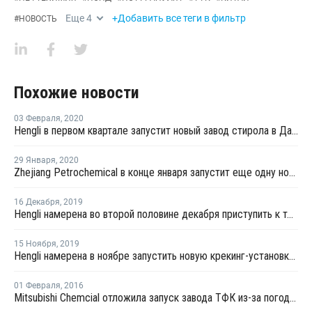
Еще
4
+Добавить все теги в фильтр
#
НОВОСТЬ
Похожие новости
03 Февраля
,
2020
Hengli в первом квартале запустит новый завод стирола в Даляне
29 Января
,
2020
Zhejiang Petrochemical в конце января запустит еще одну новую линию параксилола на востоке Китая
16 Декабря
,
2019
Hengli намерена во второй половине декабря приступить к тестовому производству на новом заводе МЭГ в Даляне
15 Ноября
,
2019
Hengli намерена в ноябре запустить новую крекинг-установку в Даляне
01 Февраля
,
2016
Mitsubishi Chemcial отложила запуск завода ТФК из-за погодных условий