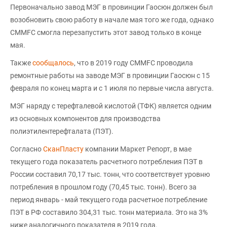
Первоначально завод МЭГ в провинции Гаосюн должен был
возобновить свою работу в начале мая того же года, однако
CMMFC смогла перезапустить этот завод только в конце
мая.
Также
сообщалось
, что в 2019 году CMMFC проводила
ремонтные работы на заводе МЭГ в провинции Гаосюн с 15
февраля по конец марта и с 1 июля по первые числа августа.
МЭГ наряду с терефталевой кислотой (ТФК) является одним
из основных компонентов для производства
полиэтилентерефталата (ПЭТ).
Согласно
СканПласту
компании Маркет Репорт, в мае
текущего года показатель расчетного потребления ПЭТ в
России составил 70,17 тыс. тонн, что соответствует уровню
потребления в прошлом году (70,45 тыс. тонн). Всего за
период январь - май текущего года расчетное потребление
ПЭТ в РФ составило 304,31 тыс. тонн материала. Это на 3%
ниже аналогичного показателя в 2019 года.