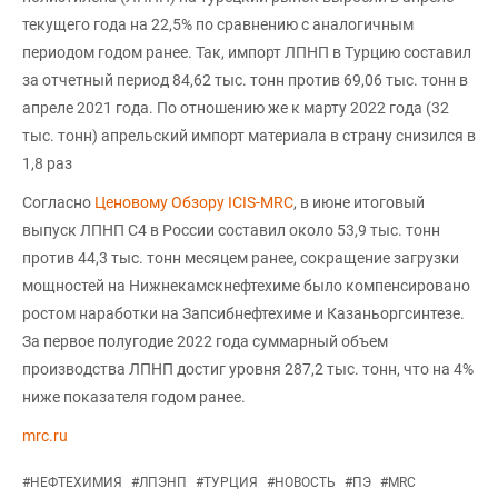
текущего года на 22,5% по сравнению с аналогичным
периодом годом ранее. Так, импорт ЛПНП в Турцию составил
за отчетный период 84,62 тыс. тонн против 69,06 тыс. тонн в
апреле 2021 года. По отношению же к марту 2022 года (32
тыс. тонн) апрельский импорт материала в страну снизился в
1,8 раз
Согласно
Ценовому Обзору ICIS-MRC
, в июне итоговый
выпуск ЛПНП С4 в России составил около 53,9 тыс. тонн
против 44,3 тыс. тонн месяцем ранее, сокращение загрузки
мощностей на Нижнекамскнефтехиме было компенсировано
ростом наработки на Запсибнефтехиме и Казаньоргсинтезе.
За первое полугодие 2022 года суммарный объем
производства ЛПНП достиг уровня 287,2 тыс. тонн, что на 4%
ниже показателя годом ранее.
mrc.ru
#
НЕФТЕХИМИЯ
#
ЛПЭНП
#
ТУРЦИЯ
#
НОВОСТЬ
#
ПЭ
#
MRC