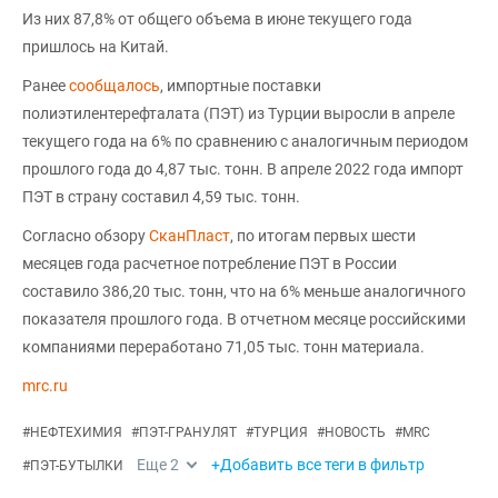
Из них 87,8% от общего объема в июне текущего года
пришлось на Китай.
Ранее
сообщалось
, импортные поставки
полиэтилентерефталата (ПЭТ) из Турции выросли в апреле
текущего года на 6% по сравнению с аналогичным периодом
прошлого года до 4,87 тыс. тонн. В апреле 2022 года импорт
ПЭТ в страну составил 4,59 тыс. тонн.
Согласно обзору
СканПласт
, по итогам первых шести
месяцев года расчетное потребление ПЭТ в России
составило 386,20 тыс. тонн, что на 6% меньше аналогичного
показателя прошлого года. В отчетном месяце российскими
компаниями переработано 71,05 тыс. тонн материала.
mrc.ru
#
НЕФТЕХИМИЯ
#
ПЭТ-ГРАНУЛЯТ
#
ТУРЦИЯ
#
НОВОСТЬ
#
MRC
Еще
2
+Добавить все теги в фильтр
#
ПЭТ-БУТЫЛКИ