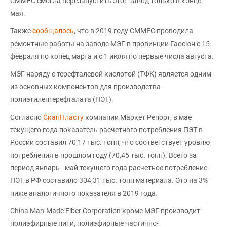
CMMFC смогла перезапустить этот завод только в конце
мая.
Также
сообщалось
, что в 2019 году CMMFC проводила
ремонтные работы на заводе МЭГ в провинции Гаосюн с 15
февраля по конец марта и с 1 июля по первые числа августа.
МЭГ наряду с терефталевой кислотой (ТФК) является одним
из основных компонентов для производства
полиэтилентерефталата (ПЭТ).
Согласно
СканПласту
компании Маркет Репорт, в мае
текущего года показатель расчетного потребления ПЭТ в
России составил 70,17 тыс. тонн, что соответствует уровню
потребления в прошлом году (70,45 тыс. тонн). Всего за
период январь - май текущего года расчетное потребление
ПЭТ в РФ составило 304,31 тыс. тонн материала. Это на 3%
ниже аналогичного показателя в 2019 года.
China Man-Made Fiber Corporation кроме МЭГ производит
полиэфирные нити, полиэфирные частично-