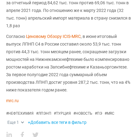
за отчетный период 84,62 тыс. тонн против 69,06 тыс. тонн в
апреле 2021 года. По отношению же к марту 2022 года (32
тыс. тонн) апрельский импорт материала в страну снизился в
1,8 раз
Согласно
Ценовому Обзору ICIS-MRC
, в июне итоговый
выпуск ЛПНП С4 в России составил около 53,9 тыс. тонн
против 44,3 тыс. тонн месяцем ранее, сокращение загрузки
мощностей на Нижнекамскнефтехиме было компенсировано
ростом наработки на Запсибнефтехиме и Казаньоргсинтезе.
За первое полугодие 2022 года суммарный объем
производства ЛПНП достиг уровня 287,2 тыс. тонн, что на 4%
ниже показателя годом ранее.
mrc.ru
#
НЕФТЕХИМИЯ
#
ЛПЭНП
#
ТУРЦИЯ
#
НОВОСТЬ
#
ПЭ
#
MRC
Еще
1
+Добавить все теги в фильтр