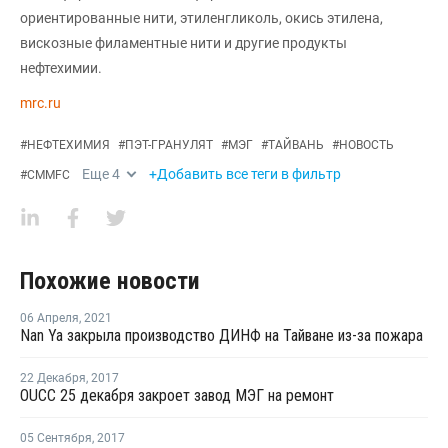
ориентированные нити, этиленгликоль, окись этилена,
вискозные филаментные нити и другие продукты
нефтехимии.
mrc.ru
#
НЕФТЕХИМИЯ
#
ПЭТ-ГРАНУЛЯТ
#
МЭГ
#
ТАЙВАНЬ
#
НОВОСТЬ
Еще
4
+Добавить все теги в фильтр
#
CMMFC
Похожие новости
06 Апреля
,
2021
Nan Ya закрыла производство ДИНФ на Тайване из-за пожара
22 Декабря
,
2017
OUCC 25 декабря закроет завод МЭГ на ремонт
05 Сентября
,
2017