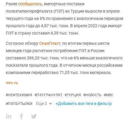
Ранее
сообщалось
, импортные поставки
полиэтилентерефталата (ПЭТ) из Турции выросли в апреле
текущего года на 6% по сравнению с аналогичным периодом
прошлого года до 4,87 тыс. тонн. В апреле 2022 года импорт
ПЭТ в страну составил 4,59 тыс. тонн.
Согласно обзору
СканПласт
, по итогам первых шести
месяцев года расчетное потребление ПЭТ в России
составило 386,20 тыс. тонн, что на 6% меньше аналогичного
показателя прошлого года. В отчетном месяце российскими
компаниями переработано 71,05 тыс. тонн материала.
mrc.ru
#
НЕФТЕХИМИЯ
#
ПЭТ-ГРАНУЛЯТ
#
ТУРЦИЯ
#
НОВОСТЬ
#
MRC
Еще
2
+Добавить все теги в фильтр
#
ПЭТ-БУТЫЛКИ