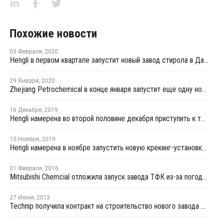
Похожие новости
03 Февраля
,
2020
Hengli в первом квартале запустит новый завод стирола в Даляне
29 Января
,
2020
Zhejiang Petrochemical в конце января запустит еще одну новую линию параксилола на востоке Китая
16 Декабря
,
2019
Hengli намерена во второй половине декабря приступить к тестовому производству на новом заводе МЭГ в Даляне
15 Ноября
,
2019
Hengli намерена в ноябре запустить новую крекинг-установку в Даляне
01 Февраля
,
2016
Mitsubishi Chemcial отложила запуск завода ТФК из-за погодных условий
27 Июня
,
2013
Technip получила контракт на строительство нового завода по выпуску ТФК в Китае