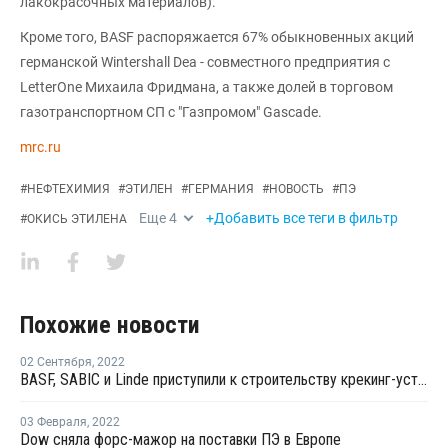
лакокрасочных материалов).
Кроме того, BASF распоряжается 67% обыкновенных акций
германской Wintershall Dea - совместного предприятия с
LetterOne Михаила Фридмана, а также долей в торговом
газотранспортном СП с "Газпромом" Gascade.
mrc.ru
#
НЕФТЕХИМИЯ
#
ЭТИЛЕН
#
ГЕРМАНИЯ
#
НОВОСТЬ
#
ПЭ
Еще
4
+Добавить все теги в фильтр
#
ОКИСЬ ЭТИЛЕНА
Похожие новости
02 Сентября
,
2022
BASF, SABIC и Linde приступили к строительству крекинг-установки парового крекинга с использованием электрических печей
03 Февраля
,
2022
Dow сняла форс-мажор на поставки ПЭ в Европе