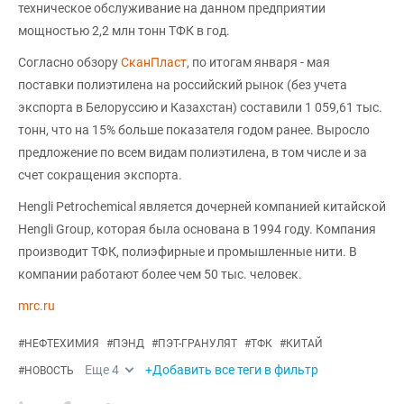
техническое обслуживание на данном предприятии
мощностью 2,2 млн тонн ТФК в год.
Согласно обзору
СканПласт
, по итогам января - мая
поставки полиэтилена на российский рынок (без учета
экспорта в Белоруссию и Казахстан) составили 1 059,61 тыс.
тонн, что на 15% больше показателя годом ранее. Выросло
предложение по всем видам полиэтилена, в том числе и за
счет сокращения экспорта.
Hengli Petrochemical является дочерней компанией китайской
Hengli Group, которая была основана в 1994 году. Компания
производит ТФК, полиэфирные и промышленные нити. В
компании работают более чем 50 тыс. человек.
mrc.ru
#
НЕФТЕХИМИЯ
#
ПЭНД
#
ПЭТ-ГРАНУЛЯТ
#
ТФК
#
КИТАЙ
Еще
4
+Добавить все теги в фильтр
#
НОВОСТЬ