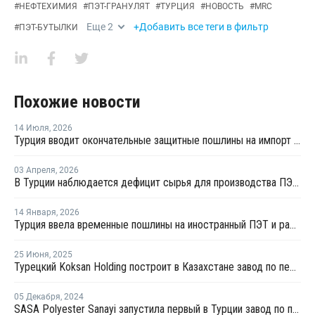
#
НЕФТЕХИМИЯ
#
ПЭТ-ГРАНУЛЯТ
#
ТУРЦИЯ
#
НОВОСТЬ
#
MRC
Еще
2
+Добавить все теги в фильтр
#
ПЭТ-БУТЫЛКИ
Похожие новости
14 Июля
,
2026
Турция вводит окончательные защитные пошлины на импорт ПЭТ-гранулята
03 Апреля
,
2026
В Турции наблюдается дефицит сырья для производства ПЭТ из-за войны на Ближнем Востоке
14 Января
,
2026
Турция ввела временные пошлины на иностранный ПЭТ и расследует импорт ТФК
25 Июня
,
2025
Турецкий Koksan Holding построит в Казахстане завод по переработке пластика
05 Декабря
,
2024
SASA Polyester Sanayi запустила первый в Турции завод по производству ТФК