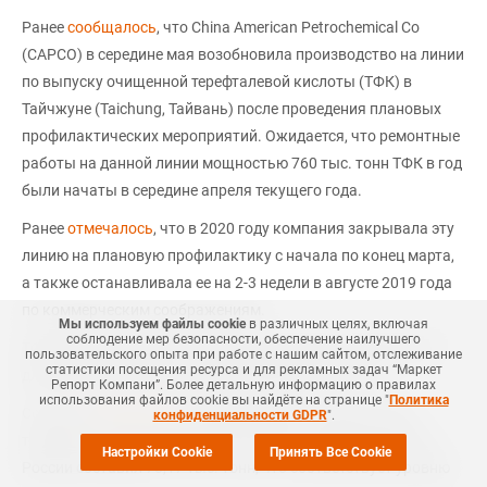
Ранее
сообщалось
, что China American Petrochemical Co
(CAPCO) в середине мая возобновила производство на линии
по выпуску очищенной терефталевой кислоты (ТФК) в
Тайчжуне (Taichung, Тайвань) после проведения плановых
профилактических мероприятий. Ожидается, что ремонтные
работы на данной линии мощностью 760 тыс. тонн ТФК в год
были начаты в середине апреля текущего года.
Ранее
отмечалось
, что в 2020 году компания закрывала эту
линию на плановую профилактику с начала по конец марта,
а также останавливала ее на 2-3 недели в августе 2019 года
по коммерческим соображениям.
Мы используем файлы cookie
в различных целях, включая
соблюдение мер безопасности, обеспечение наилучшего
ТФК является одним из основных сырьевых компонентов
пользовательского опыта при работе с нашим сайтом, отслеживание
статистики посещения ресурса и для рекламных задач “Маркет
для производства полиэтилентерефталата (ПЭТ).
Репорт Компани”. Более детальную информацию о правилах
использования файлов cookie вы найдёте на странице "
Политика
Согласно
СканПласту
компании Маркет Репорт, в мае
конфиденциальности GDPR
".
текущего года показатель расчетного потребления ПЭТ в
Настройки Cookie
Принять Все Cookie
России составил 70,17 тыс. тонн, что соответствует уровню