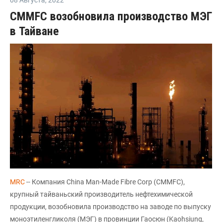
CMMFC возобновила производство МЭГ
в Тайване
MRC
-- Компания China Man-Made Fibre Corp (CMMFC),
крупный тайваньский производитель нефтехимической
продукции, возобновила производство на заводе по выпуску
моноэтиленгликоля (МЭГ) в провинции Гаосюн (Kaohsiung,