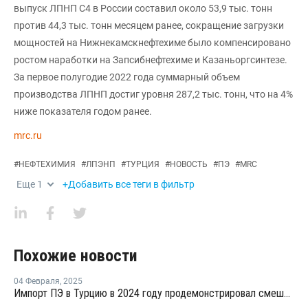
выпуск ЛПНП С4 в России составил около 53,9 тыс. тонн
против 44,3 тыс. тонн месяцем ранее, сокращение загрузки
мощностей на Нижнекамскнефтехиме было компенсировано
ростом наработки на Запсибнефтехиме и Казаньоргсинтезе.
За первое полугодие 2022 года суммарный объем
производства ЛПНП достиг уровня 287,2 тыс. тонн, что на 4%
ниже показателя годом ранее.
mrc.ru
#
НЕФТЕХИМИЯ
#
ЛПЭНП
#
ТУРЦИЯ
#
НОВОСТЬ
#
ПЭ
#
MRC
Еще
1
+Добавить все теги в фильтр
Похожие новости
04 Февраля
,
2025
Импорт ПЭ в Турцию в 2024 году продемонстрировал смешанные показатели