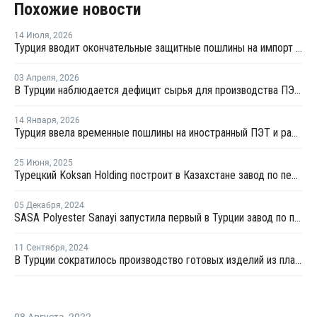
Похожие новости
14 Июля
,
2026
Турция вводит окончательные защитные пошлины на импорт ПЭТ-гранулята
03 Апреля
,
2026
В Турции наблюдается дефицит сырья для производства ПЭТ из-за войны на Ближнем Востоке
14 Января
,
2026
Турция ввела временные пошлины на иностранный ПЭТ и расследует импорт ТФК
25 Июня
,
2025
Турецкий Koksan Holding построит в Казахстане завод по переработке пластика
05 Декабря
,
2024
SASA Polyester Sanayi запустила первый в Турции завод по производству ТФК
11 Сентября
,
2024
В Турции сократилось производство готовых изделий из пластмасс и вырос экспорт полимеров
08 Августа
,
2022