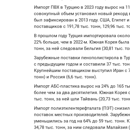
Импорт ПВХ в Турцию в 2023 году вырос на 1
совокупный объем установил новый рекорд в
был зафиксирован в 2013 году. США, Египет 
поставщиков с 191,78 тыс. тонн, 129,96 тыс. т
В прошлом году Турция импортировала около 
22% больше, чем в 2022-м. Южная Корея была
тонн, за ней следовали Бельгия (30,81 тыс. тон
Зарубежные поставки пенополистирола в Ту
с предыдущим годом и составили 37 тыс. тон
Крупнейшим поставщиком выступил Иран с 7,7
тонн) и Россия (6,6 тыс. тонн).
Импорт АБС-пластика вырос на 24% до 165 ты
более чем за два десятилетия. Южная Корея 
тыс. тонн, за ней шли Тайвань (20,73 тыс. тон
Импорт полиэтилентерефталата (ПЭТ) снизилс
поставок местных производителей. Зарубеж
уменьшились за год на 64% до 59 тыс. тонн.
34,78 тыс. тонн, за ним следовали Малайзия (8