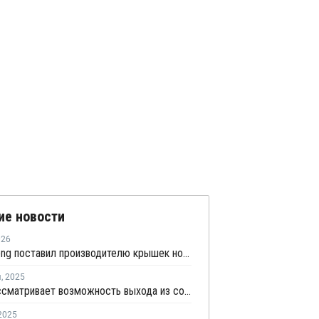
ие новости
026
Chen Hsong поставил производителю крышек новую серию двухкомпонентных ТПА
я
,
2025
Ineos рассматривает возможность выхода из совместного предприятия Sinopec Petchems
2025