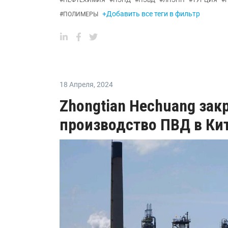
#
НЕФТЕХИМИЯ
#
ПЭНД
#
ПЭВД
#
ЛПЭНП
#
ТУРЦИЯ
#
+Добавить все теги в фильтр
#
ПОЛИМЕРЫ
18 Апреля
,
2024
Zhongtian Hechuang зак
производство ПВД в Ки