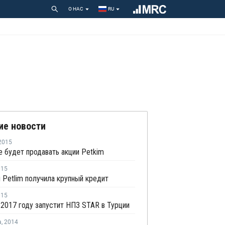
О НАС
RU
ие новости
2015
 будет продавать акции Petkim
015
 Petlim получила крупный кредит
015
2017 году запустит НПЗ STAR в Турции
а
,
2014