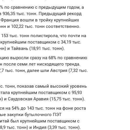
1% по сравнению с предыдущим годом, а
 936,35 тыс. тонн. Предыдущий рекорд
и Франция вошли в тройку крупнейших
онн и 102,22 тыс. тонн соответственно.
153 тыс. тонн полистирола, что почти на
 крупнейшим поставщиком с 34,19 тыс.
н) и Тайвань (18,91 тыс. тонн).
рцию выросли сразу на 68% по сравнению
н после семи лет нисходящего тренда.
 тыс. тонн, далее шли Австрия (7,32 тыс.
с. тонн, показав самый высокий уровень
стала крупнейшим поставщиком с 95,93
н) и Саудовская Аравия (15,75 тыс. тонн).
я на 54% до 143 тыс. тонн на фоне роста
ные закупки бутылочного ПЭТ
 Китай был крупнейшим поставщиком с
,9 тыс. тонн) и Индия (3,39 тыс. тонн).