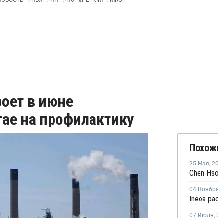
НОВОСТЬ
#
ПВХ
#
ПП
#
ПС
#
PETKIM
#
MRC
роет в июне
тае на профилактику
Похож
25 Мая
,
2
04 Ноябр
07 Июля
,