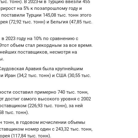
 тыс. тонн). В 2023-м в Турцию ввезли 455
рирост на 5% к позапрошлому году и
поставили Турции 145,08 тыс. тонн этого
 (72,92 тыс. тонн) и Бельгия (47,85 тыс.
в 2023 году на 10% по сравнению с
Этот объем стал рекордным за все время.
пнейших поставщиков, несмотря на
ы.
. Саудовская Аравия была крупнейшим
и Иран (34,2 тыс. тонн) и США (30,55 тыс.
ости составил примерно 740 тыс. тонн,
орт достиг самого высокого уровня с 2002
тавщиком (226,93 тыс. тонн), за ней
8 тыс. тонн).
лн тонн, в годовом исчислении объемы
тавщиком номер один с 243,32 тыс. тонн,
рея (117,84 тыс. тонн).