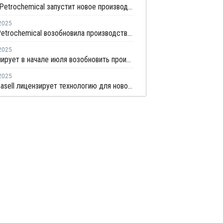
Zhejiang Petrochemical запустит новое производство ПВД/ЭВА в первом квартале 2026 года
2025
Wanhua Petrochemical возобновила производство ПВД в Китае
2025
ZPC планирует в начале июля возобновить производство
2025
LyondellBasell лицензирует технологию для нового крупного китайского полиолефинового комплекса