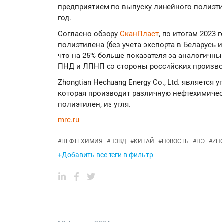
предприятием по выпуску линейного полиэти
год.
Согласно обзору
СканПласт
, по итогам 2023
полиэтилена (без учета экспорта в Беларусь и
что на 25% больше показателя за аналогичны
ПНД и ЛПНП со стороны российских произво
Zhongtian Hechuang Energy Co., Ltd. являетс
которая производит различную нефтехимиче
полиэтилен, из угля.
mrc.ru
#
НЕФТЕХИМИЯ
#
ПЭВД
#
КИТАЙ
#
НОВОСТЬ
#
ПЭ
#
ZH
+Добавить все теги в фильтр