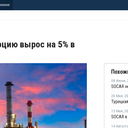
ХИМИЯ
рцию вырос на 5% в
Похож
08 Июня
,
SOCAR не
26 Мая
,
2
Турецкая
13 Мая
,
2
SOCAR в 
14 Август