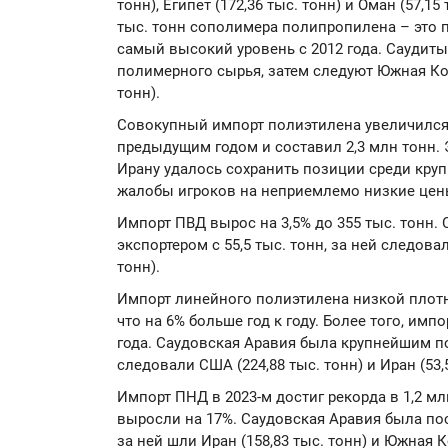
тонн), Египет (172,36 тыс. тонн) и Оман (57,15
тыс. тонн сополимера полипропилена – это п
самый высокий уровень с 2012 года. Саудиты 
полимерного сырья, затем следуют Южная Корея
тонн).
Совокупный импорт полиэтилена увеличился 
предыдущим годом и составил 2,3 млн тонн. 
Ирану удалось сохранить позиции среди кру
жалобы игроков на неприемлемо низкие цен
Импорт ПВД вырос на 3,5% до 355 тыс. тонн
экспортером с 55,5 тыс. тонн, за ней следовал
тонн).
Импорт линейного полиэтилена низкой плотн
что на 6% больше год к году. Более того, имп
года. Саудовская Аравия была крупнейшим пос
следовали США (224,88 тыс. тонн) и Иран (53,5
Импорт ПНД в 2023-м достиг рекорда в 1,2 м
выросли на 17%. Саудовская Аравия была пос
за ней шли Иран (158,83 тыс. тонн) и Южная Ко