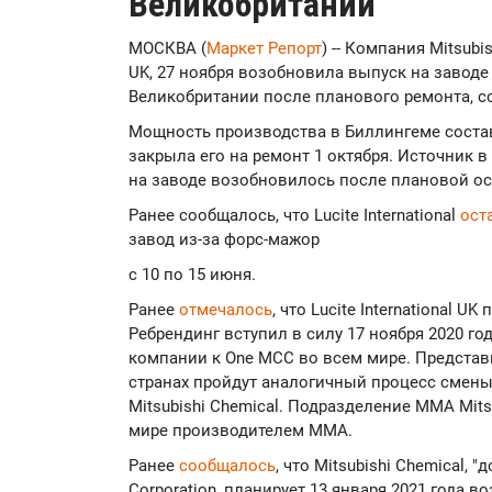
Великобритании
МОСКВА (
Маркет Репорт
) -- Компания Mitsubis
UK, 27 ноября возобновила выпуск на завод
Великобритании после планового ремонта, 
Мощность производства в Биллингеме состав
закрыла его на ремонт 1 октября. Источник 
на заводе возобновилось после плановой ос
Ранее сообщалось, что Lucite International
ост
завод из-за форс-мажор
с 10 по 15 июня.
Ранее
отмечалось
, что Lucite International U
Ребрендинг вступил в силу 17 ноября 2020 го
компании к One MCC во всем мире. Представите
странах пройдут аналогичный процесс смены
Mitsubishi Chemical. Подразделение MMA Mits
мире производителем MMA.
Ранее
сообщалось
, что Mitsubishi Chemical, "
Corporation, планирует 13 января 2021 года 