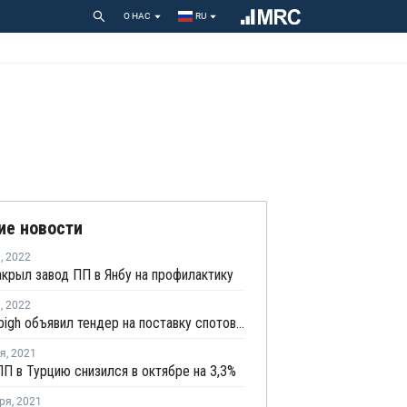
О НАС
RU
ие новости
я
,
2022
акрыл завод ПП в Янбу на профилактику
я
,
2022
Petro Rabigh объявил тендер на поставку спотовой партии пропилена с отгрузкой в середине января
ря
,
2021
П в Турцию снизился в октябре на 3,3%
ря
,
2021