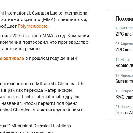
hi International, бывшая Lucite International
Похож
е метилметакрилата (ММА) в Биллингеме,
сообщает
Polymerupdate
.
25 Мая
,
2
ляет 200 тыс. тонн ММА в год. Компания
в компании подтвердил, что производство
06 Апреля
тановки на ремонт.
анавливала
в прошлом году данный
16 Марта
,
17 Январ
K переименована в Mitsubishi Chemical UK.
да в рамках перехода материнской
16 Февра
льства Lucite International в других
 названия, чтобы перейти под бренд
21 Ноябр
ubishi Chemical является крупнейшим в
дочка" Mitsubishi Chemical Holdings
возобновить производство