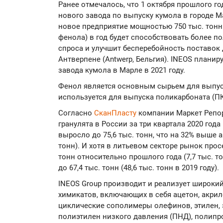
Ранее отмечалось, что 1 октября прошлого г
нового завода по выпуску кумола в городе Ма
новое предприятие мощностью 750 тыс. тонн
фенола) в год будет способствовать более 
спроса и улучшит бесперебойность поставок 
Антверпене (Antwerp, Бельгия). INEOS планир
завода кумола в Марле в 2021 году.
Фенол является основным сырьем для выпус
используется для выпуска поликарбоната (ПК
Согласно
СканПласту
компании Маркет Репор
гранулята в России за три квартала 2020 года
выросло до 75,6 тыс. тонн, что на 32% выше а
тонн). И хотя в литьевом секторе рынок прос
тонн относительно прошлого года (7,7 тыс. т
до 67,4 тыс. тонн (48,6 тыс. тонн в 2019 году).
INEOS Group производит и реализует широки
химикатов, включающих в себя ацетон, акрил
циклические сополимеры олефинов, этилен, э
полиэтилен низкого давления (ПНД), полипр