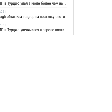
Импорт ПП в Турцию упал в июле более чем на треть
2021
Petro Rabigh объявила тендер на поставку спотовой партии пропилена с отгрузкой в первой половине августа
2021
Импорт ПП в Турцию увеличился в апреле почти на четверть