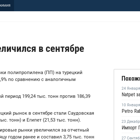
ХИМИЯ
личился в сентябре
авки полипропилена (ПП) на турецкий
Похож
6,9% по сравнению с аналогичным
24 Январ
Natpet з
й период 199,24 тыс. тонн против 186,39
10 Январ
цкий рынок в сентябре стали Саудовская
ыс. тонн) и Египет (21,53 тыс. тонн).
23 Декаб
Импорт П
 мировые рынки увеличился за отчетный
цу годом ранее и составил 3,75 тыс. тонн
27 Сентяб