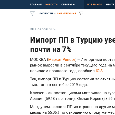
ГЛАВНАЯ
НОВОСТИ
ОБЗОРЫ
ВСЕ РЫНКИ
НЕФТЕ
#
НОВОСТИ
#
НЕФТЕХИМИЯ
30 Ноября
,
2020
Импорт ПП в Турцию уве
почти на 7%
МОСКВА (
Маркет Репорт
) -- Импортные пост
рынок выросли в сентябре текущего года на 
периодом прошлого года, сообщил
ICIS
.
Так, импорт ПП в Турцию составил за отчетны
тыс. тонн в сентябре 2019 года.
Ключевыми поставщиками материала на туре
Аравия (59,18 тыс. тонн), Южная Корея (23,56 т
Между тем, экспорт ПП из страны на другие
месяц на 55,06% по отношению к тому же меся