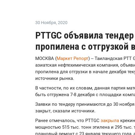
30 Ноября
,
2020
PTTGC объявила тендер
пропилена с отгрузкой 
МОСКВА (
Маркет Репорт
) -- Таиландская PTT 
азиатская нефтехимическая компания, объяви
пропилена для отгрузки в начале декабря те
источники рынка.
В частности, по их словам, данная партия ма
быть отгружена 7-8 декабря с площадки компа
Заявки по тендеру принимаются до 30 ноября
закрыт, сказали источники.
Ранее отмечалось, что PTTGC
закрыла
крекин
мощностью 515 тыс. тонн этилена и 295 тыс.
плановый ремонт с 23 января текущего года,