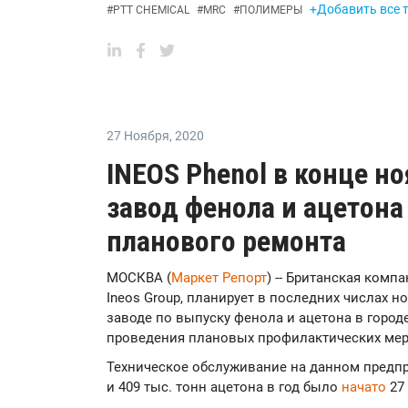
+Добавить все т
#
PTT CHEMICAL
#
MRC
#
ПОЛИМЕРЫ
27 Ноября
,
2020
INEOS Phenol в конце н
завод фенола и ацетона
планового ремонта
МОСКВА (
Маркет Репорт
) -- Британская компа
Ineos Group, планирует в последних числах 
заводе по выпуску фенола и ацетона в городе
проведения плановых профилактических ме
Техническое обслуживание на данном предп
и 409 тыс. тонн ацетона в год было
начато
27 