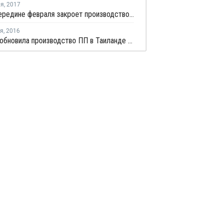
ля
,
2017
IRPC в середине февраля закроет производство ПП на ремонт
ря
,
2016
IRPC возобновила производство ПП в Таиланде после ремонта