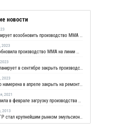
ие новости
023
ZPC планирует возобновить производство ММА в Чжоушане
,
2023
ZPC возобновила производство ММА на линии №2 в Чжоушане
2023
Roehm планирует в сентябре закрыть производство ММА в Германии
я
,
2023
Sumitomo намерена в апреле закрыть на ремонт линию №3 ММА в Сингапуре
ля
,
2021
KMC снизила в феврале загрузку производства ММА на Тайване на 20%
я
,
2013
Рынок АТР стал крупнейшим рынком эмульсионных полимеров