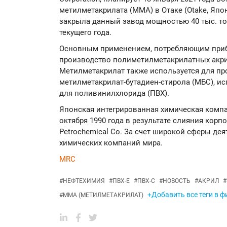
метилметакрилата (ММА) в Отаке (Otake, Япо
закрыла данный завод мощностью 40 тыс. то
текущего года.
Основным применением, потребляющим приб
производство полиметилметакрилатных акр
Метилметакрилат также используется для п
метилметакрилат-бутадиен-стирола (МБС), и
для поливинилхлорида (ПВХ).
Японская интегрированная химическая компан
октября 1990 года в результате слияния корпор
Petrochemical Co. За счет широкой сферы дея
химических компаний мира.
MRC
#
НЕФТЕХИМИЯ
#
ПВХ-Е
#
ПВХ-С
#
НОВОСТЬ
#
АКРИЛ
#
+Добавить все теги в ф
#
ММА (МЕТИЛМЕТАКРИЛАТ)