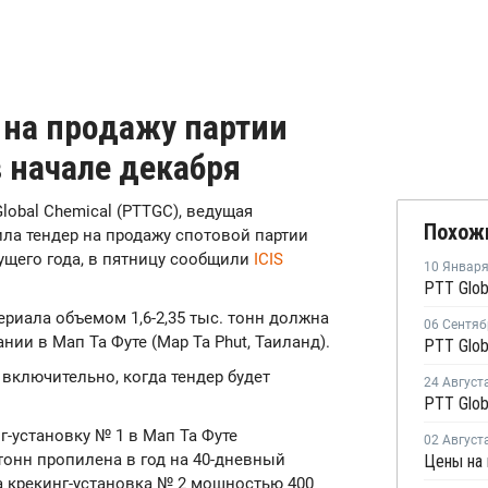
 на продажу партии
в начале декабря
Global Chemical (PTTGC), ведущая
Похож
ла тендер на продажу спотовой партии
кущего года, в пятницу сообщили
ICIS
10 Январ
териала объемом 1,6-2,35 тыс. тонн должна
06 Сентяб
нии в Мап Та Футе (Map Ta Phut, Таиланд).
 включительно, когда тендер будет
24 Август
г-установку № 1 в Мап Та Футе
02 Август
 тонн пропилена в год на 40-дневный
Цены на 
 а крекинг-установка № 2 мощностью 400