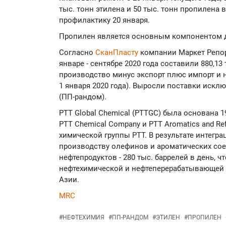
тыс. тонн этилена и 50 тыс. тонн пропилена 
профилактику 20 января.
Пропилен является основным компонентом д
Согласно
СканПласту
компании Маркет Репор
январе - сентябре 2020 года составили 880,1
производство минус экспорт плюс импорт и 
1 января 2020 года). Выросли поставки иск
(ПП-рандом).
PTT Global Chemical (PTTGC) была основана 1
PTT Chemical Company и PTT Aromatics and Re
химической группы PTT. В результате интег
производству олефинов и ароматических соеди
нефтепродуктов - 280 тыс. баррелей в день, 
нефтехимической и нефтеперерабатывающей к
Азии.
MRC
#
НЕФТЕХИМИЯ
#
ПП-РАНДОМ
#
ЭТИЛЕН
#
ПРОПИЛЕН