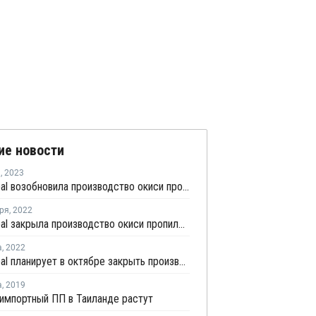
ие новости
я
,
2023
PTT Global возобновила производство окиси пропилена в Таиланде после ремонта
ря
,
2022
PTT Global закрыла производство окиси пропилена в Таиланде на ремонт
а
,
2022
PTT Global планирует в октябре закрыть производство пропилена в Таиланде на ремонт
а
,
2019
импортный ПП в Таиланде растут