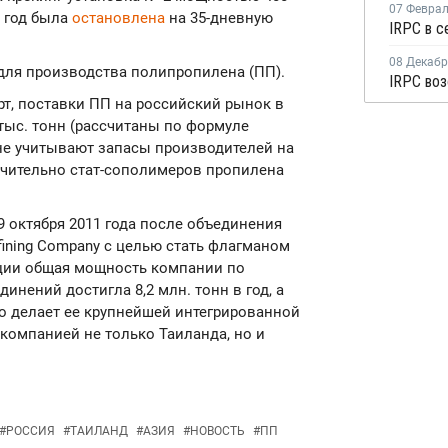
07 Февра
в год была
остановлена
на 35-дневную
08 Декаб
ля производства полипропилена (ПП).
т, поставки ПП на российский рынок в
3 тыс. тонн (рассчитаны по формуле
не учитывают запасы производителей на
лючительно стат-сополимеров пропилена
9 октября 2011 года после объединения
fining Company с целью стать флагманом
рации общая мощность компании по
нений достигла 8,2 млн. тонн в год, а
что делает ее крупнейшей интегрированной
омпанией не только Таиланда, но и
#
РОССИЯ
#
ТАИЛАНД
#
АЗИЯ
#
НОВОСТЬ
#
ПП