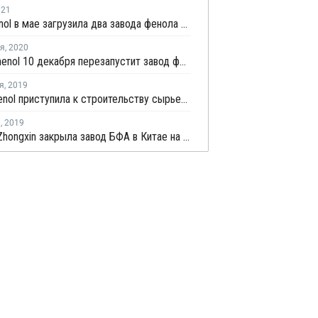
021
PTT Phenol в мае загрузила два завода фенола и ацетона в Таиланде на полную мощность
ря
,
2020
INEOS Phenol 10 декабря перезапустит завод фенола и ацетона в Германии после планового ремонта
я
,
2019
Ineos Phenol приступила к строительству сырьевого завода для производства фенола в Германии
я
,
2019
Huizhou Zhongxin закрыла завод БФА в Китае на профилактику