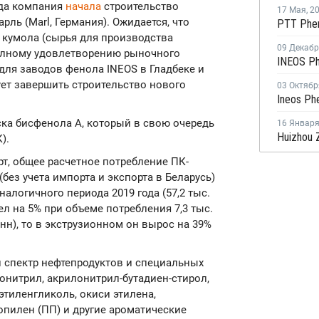
ода компания
начала
строительство
17 Мая
,
2
рль (Marl, Германия). Ожидается, что
 кумола (сырья для производства
09 Декаб
полному удовлетворению рыночного
для заводов фенола INEOS в Гладбеке и
ует завершить строительство нового
03 Октябр
ка бисфенола А, который в свою очередь
16 Январ
).
т, общее расчетное потребление ПК-
 (без учета импорта и экспорта в Беларусь)
налогичного периода 2019 года (57,2 тыс.
ел на 5% при объеме потребления 7,3 тыс.
онн), то в экструзионном он вырос на 39%
й спектр нефтепродуктов и специальных
онитрил, акрилонитрил-бутадиен-стирол,
тиленгликоль, окиси этилена,
опилен (ПП) и другие ароматические