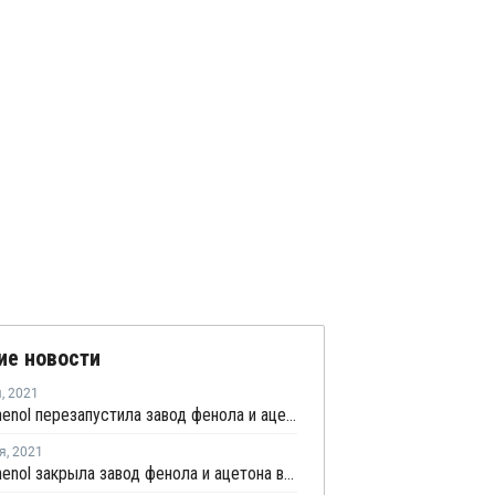
ие новости
я
,
2021
INEOS Phenol перезапустила завод фенола и ацетона в Алабаме после планового ремонта
я
,
2021
INEOS Phenol закрыла завод фенола и ацетона в Алабаме на плановый ремонт