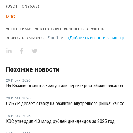
(USD1 = CNY6,68)
MRC
#
НЕФТЕХИМИЯ
#
ПК-ГРАНУЛЯТ
#
БИСФЕНОЛ А
#
ФЕНОЛ
Еще
1
+Добавить все теги в фильтр
#
НОВОСТЬ
#
SINOPEC
Похожие новости
29 Июля
,
2026
На Казаньоргсинтезе запустили первые российские закалочно-испарительные аппараты
29 Июля
,
2026
СИБУР делает ставку на развитие внутреннего рынка: как холдинг стимулирует спрос на полимеры в ритейле
15 Июля
,
2026
КОС утвердил 4,3 млрд рублей дивидендов за 2025 год