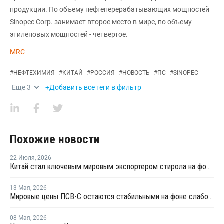
продукции. По объему нефтеперерабатывающих мощностей
Sinopec Corp. занимает второе место в мире, по объему
этиленовых мощностей - четвертое.
MRC
#
НЕФТЕХИМИЯ
#
КИТАЙ
#
РОССИЯ
#
НОВОСТЬ
#
ПС
#
SINOPEC
Еще
3
+Добавить все теги в фильтр
Похожие новости
22 Июля
,
2026
Китай стал ключевым мировым экспортером стирола на фоне кризиса на Ближнем Востоке
13 Мая
,
2026
Мировые цены ПСВ-С остаются стабильными на фоне слабого спроса
08 Мая
,
2026