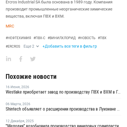
Ercros Industrial SA была основана в 1989 году. Компания
производит промышленные неорганические химические
вещества, включая ПВХ и ВХМ.
MRC
#
НЕФТЕХИМИЯ
#
ПВХ-С
#
ВИНИЛХЛОРИД
#
НОВОСТЬ
#
ПВХ
Еще
2
+Добавить все теги в фильтр
#
ERCROS
Похожие новости
16 Июня
,
2026
Westlake приобретает завод по производству ПВХ и ВХМ в Германии
06 Марта
,
2026
Shintech объявляет о расширении производства в Луизиане на USD3,4 млрд
12 Декабря
,
2025
"Мелодия" возобновила производство виниловых грампластинок