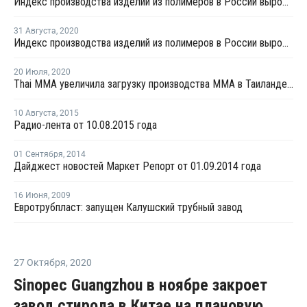
Индекс производства изделий из полимеров в России вырос в первом квартале на 10,3%
31 Августа
,
2020
Индекс производства изделий из полимеров в России вырос в январе - июле на 1,6%
20 Июля
,
2020
Thai MMA увеличила загрузку производства ММА в Таиланде до 85%
10 Августа
,
2015
Радио-лента от 10.08.2015 года
01 Сентября
,
2014
Дайджест новостей Маркет Репорт от 01.09.2014 года
16 Июня
,
2009
Евротрубпласт: запущен Калушский трубный завод
27 Октября
,
2020
Sinopec Guangzhou в ноябре закроет
завод стирола в Китае на плановую