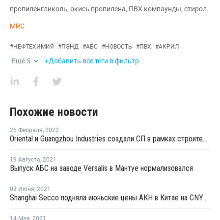
пропиленгликоль, окись пропилена, ПВХ компаунды, стирол.
MRC
#
НЕФТЕХИМИЯ
#
ПЭНД
#
АБС
#
НОВОСТЬ
#
ПВХ
#
АКРИЛ
Еще
5
+Добавить все теги в фильтр
Похожие новости
25 Февраля
,
2022
Oriental и Guangzhou Industries создали СП в рамках строительства производства АКН и АБС в Китае
19 Августа
,
2021
Выпуск АБС на заводе Versalis в Мантуе нормализовался
03 Июня
,
2021
Shanghai Secco подняла июньские цены АКН в Китае на CNY100 за тонну
14 Мая
,
2021