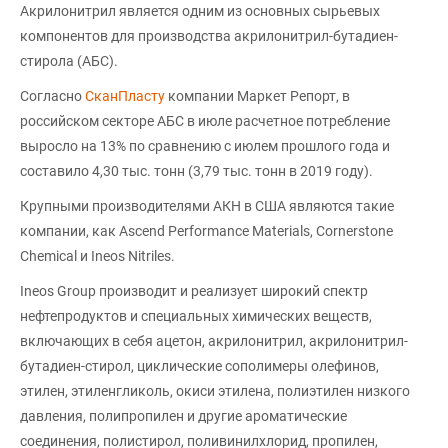
Акрилонитрил является одним из основных сырьевых
компонентов для производства акрилонитрил-бутадиен-
стирола (АБС).
Согласно
СканПласту
компании Маркет Репорт, в
российском секторе АБС в июле расчетное потребление
выросло на 13% по сравнению с июлем прошлого года и
составило 4,30 тыс. тонн (3,79 тыс. тонн в 2019 году).
Крупными производителями АКН в США являются такие
компании, как Ascend Performance Materials, Cornerstone
Chemical и Ineos Nitriles.
Ineos Group производит и реализует широкий спектр
нефтепродуктов и специальных химических веществ,
включающих в себя ацетон, акрилонитрил, акрилонитрил-
бутадиен-стирол, циклические сополимеры олефинов,
этилен, этиленгликоль, окиси этилена, полиэтилен низкого
давления, полипропилен и другие ароматические
соединения, полистирол, поливинилхлорид, пропилен,