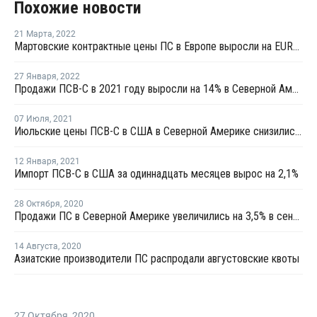
Похожие новости
21 Марта
,
2022
Мартовские контрактные цены ПС в Европе выросли на EUR85-120 за тонну
27 Января
,
2022
Продажи ПСВ-С в 2021 году выросли на 14% в Северной Америке
07 Июля
,
2021
Июльские цены ПСВ-С в США в Северной Америке снизились на USD198 за тонну
12 Января
,
2021
Импорт ПСВ-С в США за одиннадцать месяцев вырос на 2,1%
28 Октября
,
2020
Продажи ПС в Северной Америке увеличились на 3,5% в сентябре
14 Августа
,
2020
Азиатские производители ПС распродали августовские квоты
27 Октября
,
2020