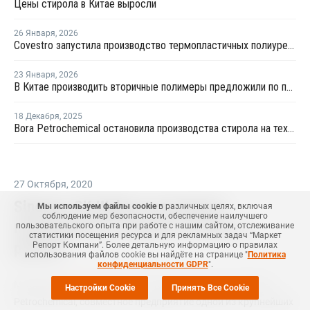
Цены стирола в Китае выросли
26 Января
,
2026
Covestro запустила производство термопластичных полиуретанов в Китае
23 Января
,
2026
В Китае производить вторичные полимеры предложили по принципу конструкторов LEGO
18 Декабря
,
2025
Bora Petrochemical остановила производства стирола на техническое обслуживание
27 Октября
,
2020
Sinopec-SK Wuhan остановила
Мы используем файлы cookie
в различных целях, включая
соблюдение мер безопасности, обеспечение наилучшего
производство стирола в Ухани на
пользовательского опыта при работе с нашим сайтом, отслеживание
статистики посещения ресурса и для рекламных задач “Маркет
ремонт
Репорт Компани”. Более детальную информацию о правилах
использования файлов cookie вы найдёте на странице "
Политика
конфиденциальности GDPR
".
МОСКВА (
Маркет Репорт
) -- Китайская Sinopec-SK Wuhan
Настройки Cookie
Принять Все Cookie
Petrochemical, совместное предприятие одной из крупнейших