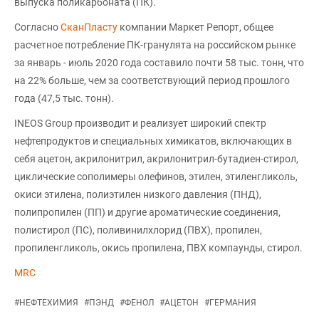
выпуска поликарбоната (ПК).
Согласно
СканПласту
компании Маркет Репорт, общее
расчетное потребление ПК-гранулята на российском рынке
за январь - июль 2020 года составило почти 58 тыс. тонн, что
на 22% больше, чем за соответствующий период прошлого
года (47,5 тыс. тонн).
INEOS Group производит и реализует широкий спектр
нефтепродуктов и специальных химикатов, включающих в
себя ацетон, акрилонитрил, акрилонитрил-бутадиен-стирол,
циклические сополимеры олефинов, этилен, этиленгликоль,
окиси этилена, полиэтилен низкого давления (ПНД),
полипропилен (ПП) и другие ароматические соединения,
полистирол (ПС), поливинилхлорид (ПВХ), пропилен,
пропиленгликоль, окись пропилена, ПВХ компаунды, стирол.
MRC
#
НЕФТЕХИМИЯ
#
ПЭНД
#
ФЕНОЛ
#
АЦЕТОН
#
ГЕРМАНИЯ