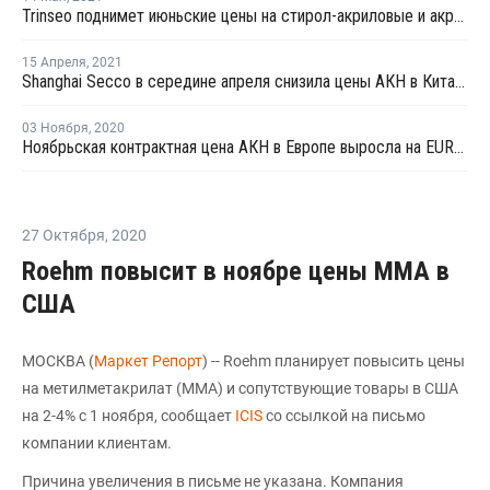
Trinseo поднимет июньские цены на стирол-акриловые и акриловые латексы для Северной Америки
15 Апреля
,
2021
Shanghai Secco в середине апреля снизила цены АКН в Китае на CNY900 за тонну
03 Ноября
,
2020
Ноябрьская контрактная цена АКН в Европе выросла на EUR9,5 за тонну
27 Октября
,
2020
Roehm повысит в ноябре цены ММА в
США
МОСКВА (
Маркет Репорт
) -- Roehm планирует повысить цены
на метилметакрилат (ММА) и сопутствующие товары в США
на 2-4% с 1 ноября, сообщает
ICIS
со ссылкой на письмо
компании клиентам.
Причина увеличения в письме не указана. Компания