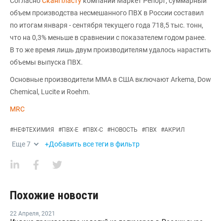
Согласно
СканПласту
компании Маркет Репорт, суммарный
объем производства несмешанного ПВХ в России составил
по итогам января - сентября текущего года 718,5 тыс. тонн,
что на 0,3% меньше в сравнении с показателем годом ранее.
В то же время лишь двум производителям удалось нарастить
объемы выпуска ПВХ.
Основные производители ММА в США включают Arkema, Dow
Chemical, Lucite и Roehm.
MRC
#
НЕФТЕХИМИЯ
#
ПВХ-Е
#
ПВХ-С
#
НОВОСТЬ
#
ПВХ
#
АКРИЛ
Еще
7
+Добавить все теги в фильтр
Похожие новости
22 Апреля
,
2021