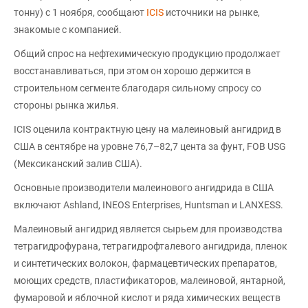
тонну) с 1 ноября, сообщают
ICIS
источники на рынке,
знакомые с компанией.
Общий спрос на нефтехимическую продукцию продолжает
восстанавливаться, при этом он хорошо держится в
строительном сегменте благодаря сильному спросу со
стороны рынка жилья.
ICIS оценила контрактную цену на малеиновый ангидрид в
США в сентябре на уровне 76,7–82,7 цента за фунт, FOB USG
(Мексиканский залив США).
Основные производители малеинового ангидрида в США
включают Ashland, INEOS Enterprises, Huntsman и LANXESS.
Малеиновый ангидрид является сырьем для производства
тетрагидрофурана, тетрагидрофталевого ангидрида, пленок
и синтетических волокон, фармацевтических препаратов,
моющих средств, пластификаторов, малеиновой, янтарной,
фумаровой и яблочной кислот и ряда химических веществ