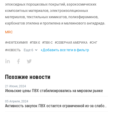
эпоксидных порошковых покрытий, аэрокосмических
композитных материалов, электроизоляционных
материалов, текстильных химикатов, полиэфираминов,
карбонатов этилена и пропилена и малеинового ангидрида.
MRC
#
НЕФТЕХИМИЯ
#
ПВХ-Е
#
ПВХ-С
#
СЕВЕРНАЯ АМЕРИКА
#
СНГ
Еще
6
+Добавить все теги в фильтр
#
НОВОСТЬ
Похожие новости
21 Июня
,
2024
Июньские цены ПВХ стабилизировались на мировом рынке
05 Апреля
,
2024
Активность закупок ПВХ остается ограниченной из-за слабого восстановления спроса в США и Азии