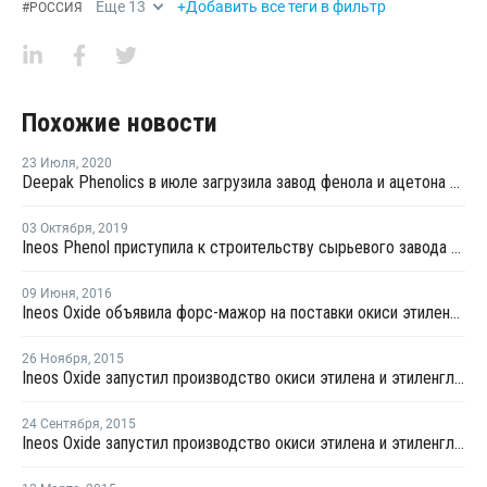
Еще
13
+Добавить все теги в фильтр
#
РОССИЯ
Похожие новости
23 Июля
,
2020
Deepak Phenolics в июле загрузила завод фенола и ацетона в Дахеи более чем на 100%
03 Октября
,
2019
Ineos Phenol приступила к строительству сырьевого завода для производства фенола в Германии
09 Июня
,
2016
Ineos Oxide объявила форс-мажор на поставки окиси этилена во французской Лавере
26 Ноября
,
2015
Ineos Oxide запустил производство окиси этилена и этиленгликоля в Германии
24 Сентября
,
2015
Ineos Oxide запустил производство окиси этилена и этиленгликоля в Германии