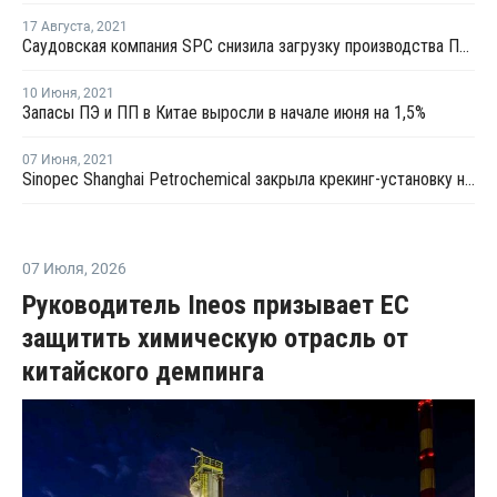
17 Августа
,
2021
Саудовская компания SPC снизила загрузку производства ПП в Аль-Джубайле
10 Июня
,
2021
Запасы ПЭ и ПП в Китае выросли в начале июня на 1,5%
07 Июня
,
2021
Sinopec Shanghai Petrochemical закрыла крекинг-установку на внеплановый ремонт
07 Июля
,
2026
Руководитель Ineos призывает ЕС
защитить химическую отрасль от
китайского демпинга