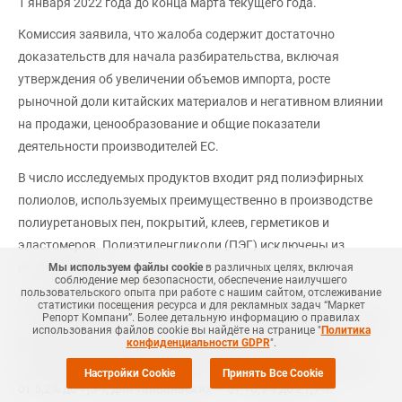
1 января 2022 года до конца марта текущего года.
Комиссия заявила, что жалоба содержит достаточно
доказательств для начала разбирательства, включая
утверждения об увеличении объемов импорта, росте
рыночной доли китайских материалов и негативном влиянии
на продажи, ценообразование и общие показатели
деятельности производителей ЕС.
В число исследуемых продуктов входит ряд полиэфирных
полиолов, используемых преимущественно в производстве
полиуретановых пен, покрытий, клеев, герметиков и
эластомеров. Полиэтиленгликоли (ПЭГ) исключены из
исследования.
Мы используем файлы cookie
в различных целях, включая
соблюдение мер безопасности, обеспечение наилучшего
пользовательского опыта при работе с нашим сайтом, отслеживание
Ранее Европа
объявила
о введении окончательных
статистики посещения ресурса и для рекламных задач “Маркет
Репорт Компани”. Более детальную информацию о правилах
антидемпинговых пошлин на акрилонитрил-бутадиен-стирол
использования файлов cookie вы найдёте на странице "
Политика
конфиденциальности GDPR
".
(ABS), произведенный в Южной Корее и Тайване. Для
производителей из Южной Кореи ставка пошлины составит
Настройки Cookie
Принять Все Cookie
от 5,2% до 7,5%, для тайваньских — от 10,9% до 21,7%.