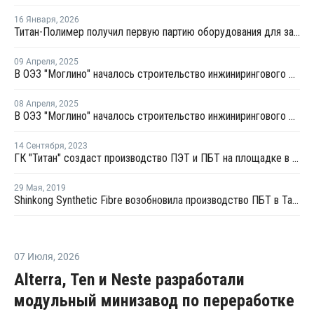
16 Января
,
2026
Титан-Полимер получил первую партию оборудования для завода ПЭТ и ПБТ
09 Апреля
,
2025
В ОЭЗ "Моглино" началось строительство инжинирингового центра ГК "Титан"
08 Апреля
,
2025
В ОЭЗ "Моглино" началось строительство инжинирингового центра ГК "Титан"
14 Сентября
,
2023
ГК "Титан" создаст производство ПЭТ и ПБТ на площадке в Пскове
29 Мая
,
2019
Shinkong Synthetic Fibre возобновила производство ПБТ в Тайване после профилактики
07 Июля
,
2026
Alterra, Ten и Neste разработали
модульный минизавод по переработке