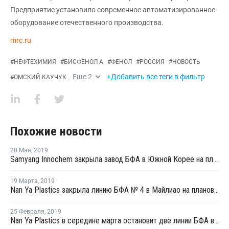
Предприятие установило современное автоматизированное
оборудование отечественного производства.
mrc.ru
#
НЕФТЕХИМИЯ
#
БИСФЕНОЛ А
#
ФЕНОЛ
#
РОССИЯ
#
НОВОСТЬ
Еще
2
+Добавить все теги в фильтр
#
ОМСКИЙ КАУЧУК
Похожие новости
20 Мая
,
2019
Samyang Innochem закрыла завод БФА в Южной Корее на плановый ремонт
19 Марта
,
2019
Nan Ya Plastics закрыла линию БФА № 4 в Майлиао на плановый ремонт
25 Февраля
,
2019
Nan Ya Plastics в середине марта остановит две линии БФА в Майлиао на ремонт