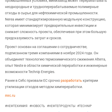
промышленных условиях, минизавод может перерабатывать
неоднородные и трудноперерабатываемые полимерные
отходы в сырье для нефтехимической промышленности.
Nerea имеет стандартизированную модульную конструкцию,
которая минимизирует предварительные инвестиции и
снижает сложность проекта, обеспечивая при этом большую
предсказуемость затрат и сроков.
Проект основан на соглашении о сотрудничестве,
подписанном тремя компаниями в ноябре 2024 года. Он
объединяет технологию термохимического сжижения Alterra,
опыт Neste в области химической переработки и инженерные
возможности Technip Energies.
Ранее в Сefic призвали ЕС срочно
разработать
критерии
утилизации отходов методом химпереработки.
mrc.ru
#
НЕФТЕХИМИЯ
#
НОВОСТЬ
#
НЕФТЕПРОДУКТЫ
#
TECHNIP