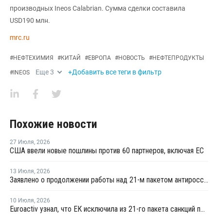
производных Ineos Calabrian. Сумма сделки составила
USD190 млн.
mrc.ru
#
НЕФТЕХИМИЯ
#
КИТАЙ
#
ЕВРОПА
#
НОВОСТЬ
#
НЕФТЕПРОДУКТЫ
Еще
3
+Добавить все теги в фильтр
#
INEOS
Похожие новости
27 Июля
,
2026
США ввели новые пошлины против 60 партнеров, включая ЕС
13 Июля
,
2026
Заявлено о продолжении работы над 21-м пакетом антироссийских санкций
10 Июля
,
2026
Euroactiv узнал, что ЕК исключила из 21-го пакета санкций против России