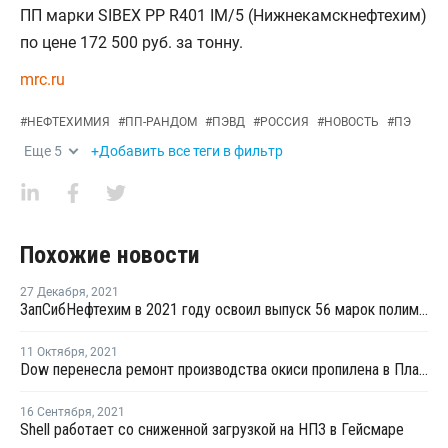
ПП марки SIBEX PP R401 IM/5 (Нижнекамскнефтехим)
по цене 172 500 руб. за тонну.
mrc.ru
#
НЕФТЕХИМИЯ
#
ПП-РАНДОМ
#
ПЭВД
#
РОССИЯ
#
НОВОСТЬ
#
ПЭ
Еще
5
+Добавить все теги в фильтр
Похожие новости
27 Декабря
,
2021
ЗапСибНефтехим в 2021 году освоил выпуск 56 марок полимеров
11 Октября
,
2021
Dow перенесла ремонт производства окиси пропилена в Плакемине на ноябрь
16 Сентября
,
2021
Shell работает со сниженной загрузкой на НПЗ в Гейсмаре