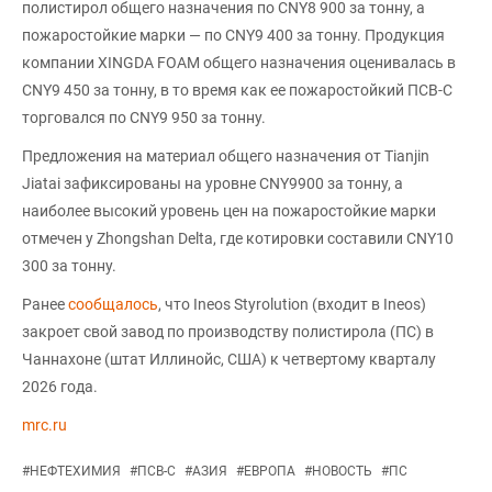
полистирол общего назначения по CNY8 900 за тонну, а
пожаростойкие марки — по CNY9 400 за тонну. Продукция
компании XINGDA FOAM общего назначения оценивалась в
CNY9 450 за тонну, в то время как ее пожаростойкий ПСВ-С
торговался по CNY9 950 за тонну.
Предложения на материал общего назначения от Tianjin
Jiatai зафиксированы на уровне CNY9900 за тонну, а
наиболее высокий уровень цен на пожаростойкие марки
отмечен у Zhongshan Delta, где котировки составили CNY10
300 за тонну.
Ранее
сообщалось
, что Ineos Styrolution (входит в Ineos)
закроет свой завод по производству полистирола (ПС) в
Чаннахоне (штат Иллинойс, США) к четвертому кварталу
2026 года.
mrc.ru
#
НЕФТЕХИМИЯ
#
ПСВ-С
#
АЗИЯ
#
ЕВРОПА
#
НОВОСТЬ
#
ПС