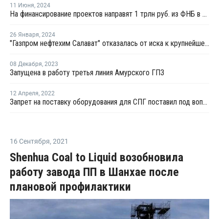
11 Июня
,
2024
На финансирование проектов направят 1 трлн руб. из ФНБ в этом году
26 Января
,
2024
"Газпром нефтехим Салават" отказалась от иска к крупнейшему нефтетрейдеру мира
08 Декабря
,
2023
Запущена в работу третья линия Амурского ГПЗ
12 Апреля
,
2022
Запрет на поставку оборудования для СПГ поставил под вопрос реализацию ряда проектов Газпрома и НОВАТЭКа
16 Сентября
,
2021
Shenhua Coal to Liquid возобновила
работу завода ПП в Шанхае после
плановой профилактики