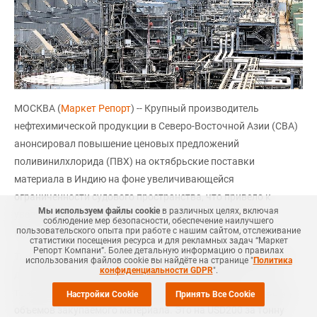
МОСКВА (
Маркет Репорт
) -- Крупный производитель
нефтехимической продукции в Северо-Восточной Азии (СВА)
анонсировал повышение ценовых предложений
поливинилхлорида (ПВХ) на октябрьские поставки
материала в Индию на фоне увеличивающейся
ограниченности судового пространства, что привело к
Мы используем файлы cookie
в различных целях, включая
увеличению транспортных расходов, сообщили
ICIS
соблюдение мер безопасности, обеспечение наилучшего
пользовательского опыта при работе с нашим сайтом, отслеживание
источники рынка.
статистики посещения ресурса и для рекламных задач “Маркет
Репорт Компани”. Более детальную информацию о правилах
Так, ценовые предложения компании на следующий месяц
использования файлов cookie вы найдёте на странице "
Политика
конфиденциальности GDPR
".
для индийского рынка находятся на уровне USD1 610 за
тонну, CFR Индия, без предоставления скидки для больших
Настройки Cookie
Принять Все Cookie
объемов закупаемого материала. Это на USD200 за тонну