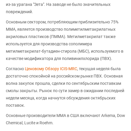
из-за урагана "Зета". На заводе не было значительных
повреждений.
Основным сектором, потребляющим приблизительно 75%
ММА, является производство полиметилметакрилатных
акриловых пластиков (ПММА). Метилметакрилат также
используется для производства сополимера
метилметакрилат-бутадиен-стирола (МБС), используемого в
качестве модификатора для поливинилхлорида (ПВХ).
Согласно
Ценовому Обзору ICIS-MRC
, текущая неделя была
достаточно спокойной на российском рынке ПВХ. Основная
волна закупок прошла, сделки по сентябрьским поставкам
смолы закрыты. Рынок по сути замер в ожидании последней
недели месяца, когда начнутся обсуждения октябрьских
поставок.
Основные производители ММА в США включают Arkema, Dow
Chemical, Lucite и Roehm.