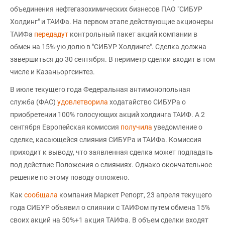
объединения нефтегазохимических бизнесов ПАО "СИБУР
Холдинг" и ТАИФа. На первом этапе действующие акционеры
ТАИФа
передадут
контрольный пакет акций компании в
обмен на 15%-ую долю в "СИБУР Холдинге". Сделка должна
завершиться до 30 сентября. В периметр сделки входит в том
числе и Казаньоргсинтез.
В июле текущего года Федеральная антимонопольная
служба (ФАС)
удовлетворила
ходатайство СИБУРа о
приобретении 100% голосующих акций холдинга ТАИФ. А 2
сентября Европейская комиссия
получила
уведомление о
сделке, касающейся слияния СИБУРа и ТАИФа. Комиссия
приходит к выводу, что заявленная сделка может подпадать
под действие Положения о слияниях. Однако окончательное
решение по этому поводу отложено.
Как
сообщала
компания Маркет Репорт, 23 апреля текущего
года СИБУР объявил о слиянии с ТАИФом путем обмена 15%
своих акций на 50%+1 акция ТАИФа. В объем сделки входят