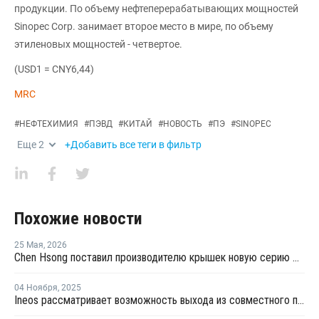
продукции. По объему нефтеперерабатывающих мощностей
Sinopec Corp. занимает второе место в мире, по объему
этиленовых мощностей - четвертое.
(USD1 = CNY6,44)
MRC
#
НЕФТЕХИМИЯ
#
ПЭВД
#
КИТАЙ
#
НОВОСТЬ
#
ПЭ
#
SINOPEC
Еще
2
+Добавить все теги в фильтр
Похожие новости
25 Мая
,
2026
Chen Hsong поставил производителю крышек новую серию двухкомпонентных ТПА
04 Ноября
,
2025
Ineos рассматривает возможность выхода из совместного предприятия Sinopec Petchems