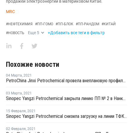
продажей электроэнергии в материковом Китае.
MRC
#
НЕФТЕХИМИЯ
#
ПП-ГОМО
#
ПП-БЛОК
#
ПП-РАНДОМ
#
КИТАЙ
Еще
5
+Добавить все теги в фильтр
#
НОВОСТЬ
Похожие новости
04 Марта
,
2021
PetroChina Jinxi Petrochemical провела внеплановую профилактику на заводе ПП в Ляонине
03 Марта
,
2021
Sinopec Yangzi Petrochemical закрыла линию ПП № 2 в Нанкине на плановый ремонт
15 Февраля
,
2021
Sinopec Yangzi Petrochemical снизила загрузку на линии ТФК № 3 в Нанкине до 80%
02 Февраля
,
2021