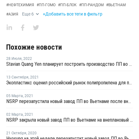
#
НЕФТЕХИМИЯ
#
ПП-ГОМО
#
ПП-БЛОК
#
ПП-РАНДОМ
#
ВЬЕТНАМ
Еще
6
+Добавить все теги в фильтр
#
АЗИЯ
Похожие новости
28 Июля
,
2022
Stavian Quang Yen планирует построить производство ПП во Вьетнаме
13 Сентября
,
2021
Экопластикс оценил российский рынок полипропилена для производства гофротруб
05 Марта
,
2021
NSRP перезапустила новый завод ПП во Вьетнаме после внепланового ремонта
02 Марта
,
2021
NSRP закрыла новый завод ПП во Вьетнаме на внеплановый ремонт
21 Октября
,
2020
Hyosung на этой неделе перезапустит новый завод ПП во Вьетнаме