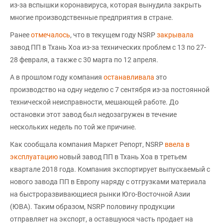
из-за вспышки коронавируса, которая вынудила закрыть
многие производственные предприятия в стране.
Ранее
отмечалось
, что в текущем году NSRP
закрывала
завод ПП в Тхань Хоа из-за технических проблем с 13 по 27-
28 февраля, а также с 30 марта по 12 апреля.
А в прошлом году компания
останавливала
это
производство на одну неделю с 7 сентября из-за постоянной
технической неисправности, мешающей работе. До
остановки этот завод был недозагружен в течение
нескольких недель по той же причине.
Как сообщала компания Маркет Репорт, NSRP
ввела в
эксплуатацию
новый завод ПП в Тхань Хоа в третьем
квартале 2018 года. Компания экспортирует выпускаемый с
нового завода ПП в Европу наряду с отгрузками материала
на быстроразвивающиеся рынки Юго-Восточной Азии
(ЮВА). Таким образом, NSRP половину продукции
отправляет на экспорт, а оставшуюся часть продает на