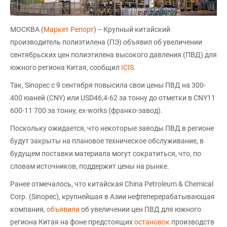
МОСКВА (
Маркет Репорт
) -- Крупный китайский
производитель полиэтилена (ПЭ) объявил об увеличении
сентябрьских цен полиэтилена высокого давления (ПВД) для
южного региона Китая, сообщил
ICIS
.
Так, Sinopec с 9 сентября повысила свои цены ПВД на 300-
400 юаней (CNY) или USD46,4-62 за тонну до отметки в CNY11
600-11 700 за тонну, ex-works (франко-завод).
Поскольку ожидается, что некоторые заводы ПВД в регионе
будут закрыты на плановое техническое обслуживание, в
будущем поставки материала могут сократиться, что, по
словам источников, поддержит цены на рынке.
Ранее отмечалось, что китайская China Petroleum & Chemical
Corp. (Sinopec), крупнейшая в Азии нефтеперерабатывающая
компания,
объявила
об увеличении цен ПВД для южного
региона Китая на фоне предстоящих
остановок
производств