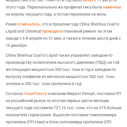
мощностью 330 тыс. тонн ПП в год было
начато
17 августа
этого года. Первоначально же профилактика была
намечена
на апрель текущего года, а потом перенесена на июль.
Ранее
отмечалось
, что в прошлом году China Shenhua Coal to
Liquid and Chemical
проводила
плановый ремонт на этом
заводе с 6-8 апреля по 31 мая, а также в течение шести дней с
10 декабря.
China Shenhua Coal to Liquid также управляет заводом по
производству полиэтилена высокого давления (ПВД) на той
же площадке мощностью 300 тыс. тонн в год и заводом по
выпуску олефинов из метанола мощностью 300 тыс. тонн
этилена и 300 тыс. тонн пропилена в год.
Согласно
СканПласту
компании Маркет Репорт, поставки ПП
на российский рынок по итогам первых шести месяцев
текущего года составили 727,16 тыс. тонн, что на 31% больше
показателя годом ранее. Выросли поставки гомополимера
пропилена (ПП-гомо) и блок-сополимера пропилена (ПП-