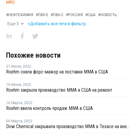
MRC
#
НЕФТЕХИМИЯ
#
ПВХ-Е
#
ПВХ-С
#
РОССИЯ
#
США
#
НОВОСТЬ
Еще
5
+Добавить все теги в фильтр
Похожие новости
27 Июля
,
2022
Roehm сняла форс-мажор на поставки ММА в США
16 Июня
,
2022
Roehm закрыла производство ММА в США на ремонт
16 Марта
,
2022
Roehm ввела контроль продаж ММА в США
09 Марта
,
2022
Dow Chemical закрывала производство ММА в Техасе на внеплановый ремонт