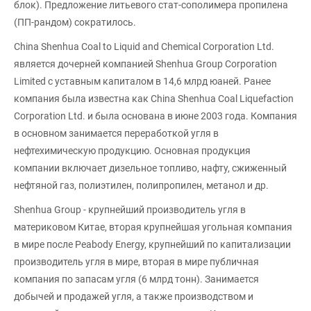
блок). Предложение литьевого стат-сополимера пропилена
(ПП-рандом) сократилось.
China Shenhua Coal to Liquid and Chemical Corporation Ltd.
является дочерней компанией Shenhua Group Corporation
Limited с уставным капиталом в 14,6 млрд юаней. Ранее
компания была известна как China Shenhua Coal Liquefaction
Corporation Ltd. и была основана в июне 2003 года. Компания
в основном занимается переработкой угля в
нефтехимическую продукцию. Основная продукция
компании включает дизельное топливо, нафту, сжиженный
нефтяной газ, полиэтилен, полипропилен, метанол и др.
Shenhua Group - крупнейший производитель угля в
материковом Китае, вторая крупнейшая угольная компания
в мире после Peabody Energy, крупнейший по капитализации
производитель угля в мире, вторая в мире публичная
компания по запасам угля (6 млрд тонн). Занимается
добычей и продажей угля, а также производством и