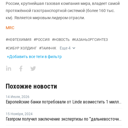
России, крупнейшая газовая компания мира, владеет самой
протяжённой газотранспортной системой (более 160 тыс.
км). Является мировым лидером отрасли.
MRC
#
НЕФТЕХИМИЯ
#
РОССИЯ
#
НОВОСТЬ
#
КАЗАНЬОРГСИНТЕЗ
Еще
4
#
СИБУР ХОЛДИНГ
#
ТАИФ-НК
+Добавить все теги в фильтр
Похожие новости
14 Июля
,
2026
Европейские банки потребовали от Linde возместить 1 миллиард евро из-за тяжбы с Русхимальянсом
15 Ноября
,
2024
Газпром получил заключение экспертизы по "дальневосточному" маршруту до КНР