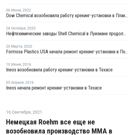
06 Июня
,
2022
Dow Chemical возобновила работу крекинг-установки в Плакемине
28 Октября
,
2020
Нефтехимические заводы Shell Chemical в Луизиане продолжают работать перед ураганом "Зета"
26 Марта
,
2020
Formosa Plastics USA начала ремонт крекинг-установки в Пойнт-Комфорте
10 Июня
,
2016
Ineos возобновила работу крекинг-установки в Техасе
05 Апреля
,
2016
Ineos начала ремонт крекинг-установки в Техасе
16 Сентября
,
2021
Немецкая Roehm все еще не
возобновила производство ММА в