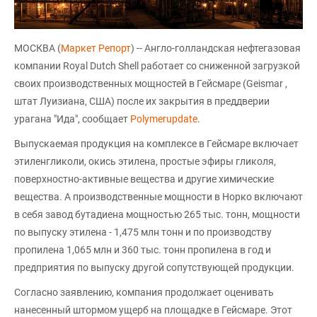
МОСКВА (
Маркет Репорт
) -- Англо-голландская нефтегазовая
компании Royal Dutch Shell работает со сниженной загрузкой
своих производственных мощностей в Гейсмаре (Geismar ,
штат Луизиана, США) после их закрытия в преддверии
урагана "Ида", сообщает
Polymerupdate
.
Выпускаемая продукция на комплексе в Гейсмаре включает
этиленгликоли, окись этилена, простые эфиры гликоля,
поверхностно-активные вещества и другие химические
вещества. А производственные мощности в Норко включают
в себя завод бутадиена мощностью 265 тыс. тонн, мощности
по выпуску этилена - 1,475 млн тонн и по производству
пропилена 1,065 млн и 360 тыс. тонн пропилена в год и
предприятия по выпуску другой сопутствующей продукции.
Согласно заявлению, компания продолжает оценивать
нанесенный штормом ущерб на площадке в Гейсмаре. Этот