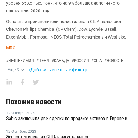
уровня 653,5 тыс. тонн, что на 9% больше аналогичного
показателя 2020 года.
Основные производители полиэтилена в США включают
Chevron Phillips Chemical (CP Chem), Dow, LyondellBasell,
ExxonMobil, Formosa, INEOS, Total Petrochemicals и Westlake.
MRC
#
НЕФТЕХИМИЯ
#
ПЭНД
#
КАНАДА
#
РОССИЯ
#
США
#
НОВОСТЬ
Еще
3
+Добавить все теги в фильтр
Похожие новости
12 Января
,
2026
Sabic заключила две сделки по продаже активов в Европе и Америке
12 Октября
,
2023
Экспорт этилена из США в августе вырос