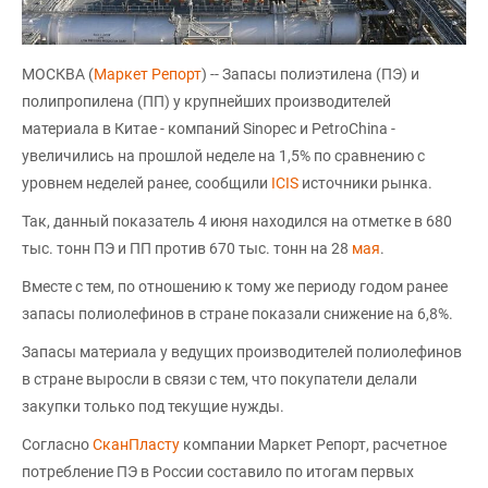
МОСКВА (
Маркет Репорт
) -- Запасы полиэтилена (ПЭ) и
полипропилена (ПП) у крупнейших производителей
материала в Китае - компаний Sinopec и PetroChina -
увеличились на прошлой неделе на 1,5% по сравнению с
уровнем неделей ранее, сообщили
ICIS
источники рынка.
Так, данный показатель 4 июня находился на отметке в 680
тыс. тонн ПЭ и ПП против 670 тыс. тонн на 28
мая
.
Вместе с тем, по отношению к тому же периоду годом ранее
запасы полиолефинов в стране показали снижение на 6,8%.
Запасы материала у ведущих производителей полиолефинов
в стране выросли в связи с тем, что покупатели делали
закупки только под текущие нужды.
Согласно
СканПласту
компании Маркет Репорт, расчетное
потребление ПЭ в России составило по итогам первых