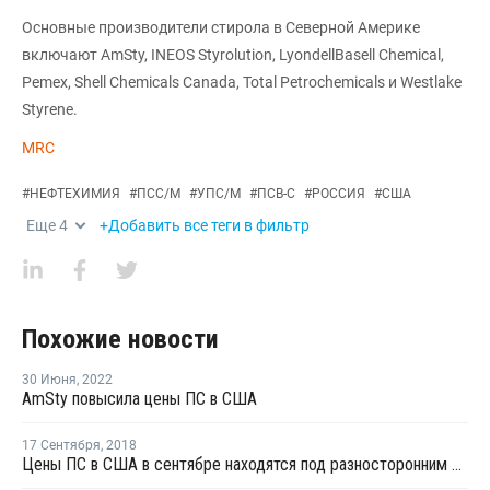
Основные производители стирола в Северной Америке
включают AmSty, INEOS Styrolution, LyondellBasell Chemical,
Pemex, Shell Chemicals Canada, Total Petrochemicals и Westlake
Styrene.
MRC
#
НЕФТЕХИМИЯ
#
ПСС/М
#
УПС/М
#
ПСВ-С
#
РОССИЯ
#
США
Еще
4
+Добавить все теги в фильтр
Похожие новости
30 Июня
,
2022
AmSty повысила цены ПС в США
17 Сентября
,
2018
Цены ПС в США в сентябре находятся под разносторонним давлением