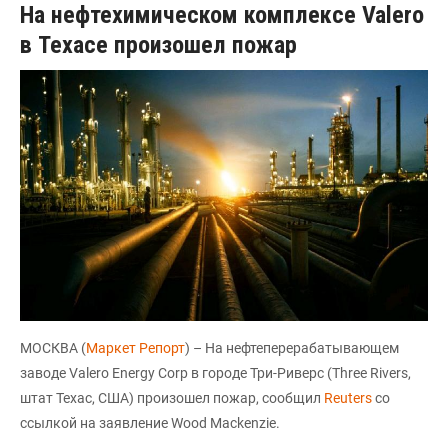
На нефтехимическом комплексе Valero
в Техасе произошел пожар
МОСКВА (
Маркет Репорт
) – На нефтеперерабатывающем
заводе Valero Energy Corp в городе Три-Риверс (Three Rivers,
штат Техас, США) произошел пожар, сообщил
Reuters
со
ссылкой на заявление Wood Mackenzie.