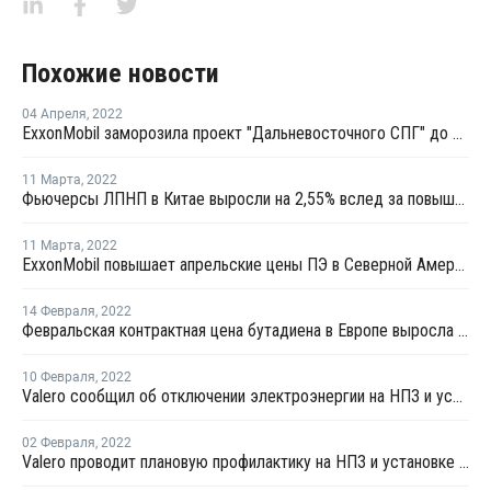
Похожие новости
04 Апреля
,
2022
ExxonMobil заморозила проект "Дальневосточного СПГ" до отдельного уведомления
11 Марта
,
2022
Фьючерсы ЛПНП в Китае выросли на 2,55% вслед за повышением котировок сырой нефти
11 Марта
,
2022
ExxonMobil повышает апрельские цены ПЭ в Северной Америке
14 Февраля
,
2022
Февральская контрактная цена бутадиена в Европе выросла на EUR50 за тонну
10 Февраля
,
2022
Valero сообщил об отключении электроэнергии на НПЗ и установках пропилена в Хьюстоне
02 Февраля
,
2022
Valero проводит плановую профилактику на НПЗ и установке каткрекинга в Техасе