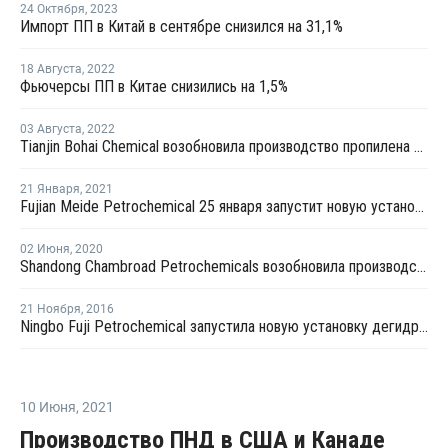
24 Октября
,
2023
Импорт ПП в Китай в сентябре снизился на 31,1%
18 Августа
,
2022
Фьючерсы ПП в Китае снизились на 1,5%
03 Августа
,
2022
Tianjin Bohai Chemical возобновила производство пропилена на установке дегидрирования пропана в Таньзине
21 Января
,
2021
Fujian Meide Petrochemical 25 января запустит новую установку дегидрирования пропана в Китае
02 Июня
,
2020
Shandong Chambroad Petrochemicals возобновила производство пропилена в Биньчжоу
21 Ноября
,
2016
Ningbo Fuji Petrochemical запустила новую установку дегидрирования пропана в Нинбо
10 Июня
,
2021
Производство ПНД в США и Канаде