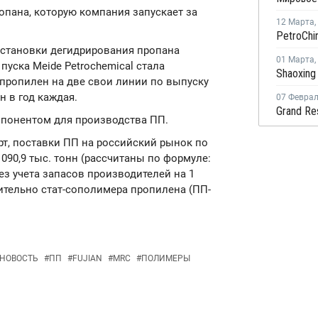
опана, которую компания запускает за
12 Марта
,
 установки дегидрирования пропана
01 Марта
,
пуска Meide Petrochemical стала
пропилен на две свои линии по выпуску
 в год каждая.
07 Февра
понентом для производства ПП.
т, поставки ПП на российский рынок по
 090,9 тыс. тонн (рассчитаны по формуле:
ез учета запасов производителей на 1
ительно стат-сополимера пропилена (ПП-
НОВОСТЬ
#
ПП
#
FUJIAN
#
MRC
#
ПОЛИМЕРЫ