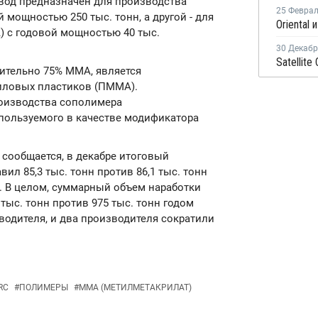
од предназначен для производства
25 Февра
мощностью 250 тыс. тонн, а другой - для
 с годовой мощностью 40 тыс.
30 Декаб
ительно 75% ММА, является
иловых пластиков (ПММА).
роизводства сополимера
спользуемого в качестве модификатора
 сообщается, в декабре итоговый
л 85,3 тыс. тонн против 86,1 тыс. тонн
. В целом, суммарный объем наработки
 тыс. тонн против 975 тыс. тонн годом
водителя, и два производителя сократили
RC
#
ПОЛИМЕРЫ
#
ММА (МЕТИЛМЕТАКРИЛАТ)