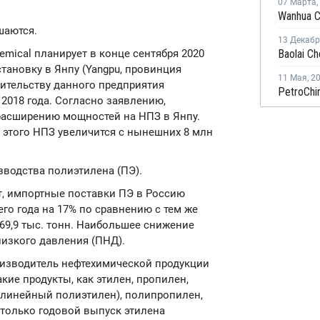
07 Марта
,
шаются.
13 Декаб
chemical планирует в конце сентября 2020
тановку в Янпу (Yangpu, провинция
11 Мая
,
2
оительству данного предприятия
 2018 года. Согласно заявлению,
расширению мощностей на НПЗ в Янпу.
этого НПЗ увеличится с нынешних 8 млн
водства полиэтилена (ПЭ).
т, импортные поставки ПЭ в Россию
его года на 17% по сравнению с тем же
69,9 тыс. тонн. Наибольшее снижение
изкого давления (ПНД).
роизводитель нефтехимической продукции
кие продукты, как этилен, пропилен,
 линейный полиэтилен), полипропилен,
 только годовой выпуск этилена