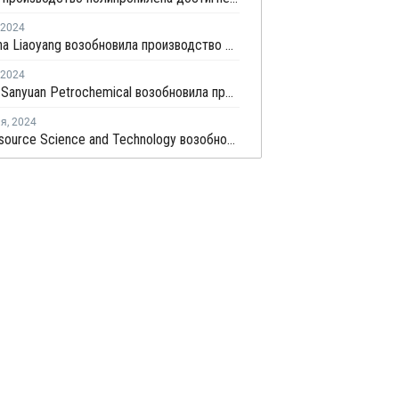
2024
PetroChina Liaoyang возобновила производство ПП в Китае
2024
Shaoxing Sanyuan Petrochemical возобновила производство ПП на линии №1 в Китае
ля
,
2024
Grand Resource Science and Technology возобновила производство на линии №2 по выпуску ПП в Китае