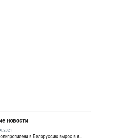
ие новости
я
,
2021
Импорт полипропилена в Белоруссию вырос в январе - августе на 9,4%