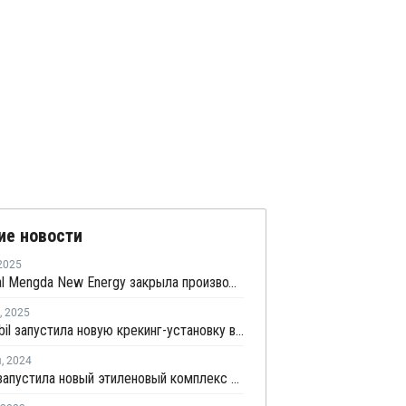
ие новости
2025
China Coal Mengda New Energy закрыла производство олефинов на ремонт
,
2025
ExxonMobil запустила новую крекинг-установку в Хуэйчжоу, Китай
я
,
2024
Sinopec запустила новый этиленовый комплекс на севере Китая