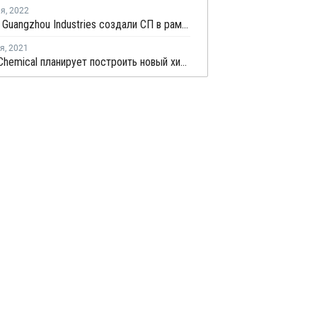
ля
,
2022
Oriental и Guangzhou Industries создали СП в рамках строительства производства АКН и АБС в Китае
ря
,
2021
Satellite Chemical планирует построить новый химический парк в Китае