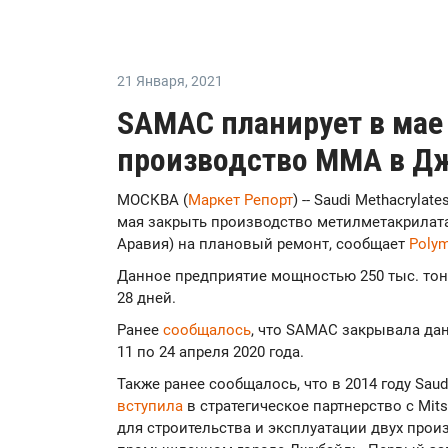
21 Января
,
2021
SAMAC планирует в мае
производство MMA в Дж
МОСКВА (
Маркет Репорт
) -- Saudi Methacryl
мая закрыть производство метилметакрилата 
Аравия) на плановый ремонт, сообщает
Polym
Данное предприятие мощностью 250 тыс. тон
28 дней.
Ранее
сообщалось
, что SAMAC закрывала да
11 по 24 апреля 2020 года.
Также ранее сообщалось, что в 2014 году Sau
вступила
в стратегическое партнерство с Mits
для строительства и эксплуатации двух про