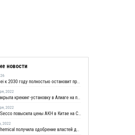
ие новости
026
Asahi Kasei к 2030 году полностью остановит производство полиэтилена
ря
,
2022
Petkim закрыла крекинг-установку в Алиаге на плановый ремонт
ря
,
2022
Shanghai Secco повысила цены АКН в Китае на CNY500 за тонну
а
,
2022
Wanhua Chemical получила одобрение властей для запуска крекинг-установки №2 в Китае