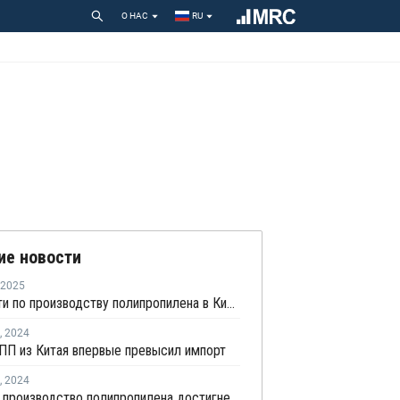
О НАС
RU
ие новости
2025
Мощности по производству полипропилена в Китае в 2024 году выросли на 12,46%
,
2024
ПП из Китая впервые превысил импорт
,
2024
Мировое производство полипропилена достигнет 124 млн тонн к 2032 году