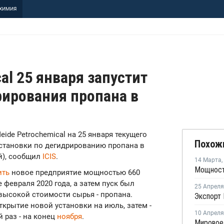
ХИМИЯ
cal 25 января запустит
рирования пропана в
 Meide Petrochemical на 25 января текущего
Похож
установки по дегидрированию пропана в
ай), сообщил
ICIS
.
14 Марта
,
ить
новое предприятие мощностью 660
 февраля 2020 года, а затем пуск был
25 Апреля
высокой стоимости сырья - пропана.
Экспорт 
ткрытие новой установки на июль, затем -
10 Апреля
й раз - на конец
ноября
.