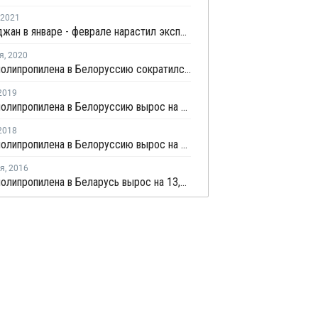
2021
Азербайджан в январе - феврале нарастил экспорт полимерной продукции более чем наполовину
я
,
2020
Импорт полипропилена в Белоруссию сократился на 1,6% в январе - августе
2019
Импорт полипропилена в Белоруссию вырос на 6,3% в январе - апреле
2018
Импорт полипропилена в Белоруссию вырос на 8% в январе - мае
ря
,
2016
Импорт полипропилена в Беларусь вырос на 13,2% за десять месяцев 2016 года