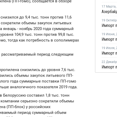
лена (ПП-гомо), сообщается в обзоре
17 Марта
,
низился до 9,4 тыс. тонн против 11,6
19 Октябр
 сократили объемы закупок литьевых
а январь - ноябрь 2020 года суммарный
овня 104,9 тыс. тонн против 99,8 тыс.
19 Июня
,
омо, тогда как потребность в сополимерах
19 Июля
,
за рассматриваемый период следующим
22 Декаб
ропилена снизились до уровня 7,6 тыс.
низились объемы закупок литьевого ПП-
шлого года суммарные поставки ПП-гомо
ольше аналогичного показателя 2019 года.
 Белоруссию составил 1,8 тыс. тонн
ые компании серьезно сократили объемы
на (ПП-блок) у российских
триваемый период суммарный объем