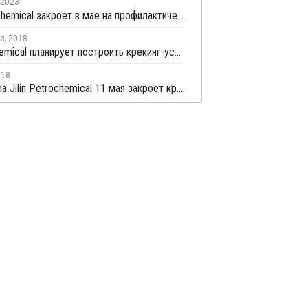
2023
Wanhua Chemical закроет в мае на профилактический ремонт производство ПЭ и ПП в Китае
ря
,
2018
Вaolai Chemical планирует построить крекинг-установку в Китае
018
PetroСhina Jilin Petrochemical 11 мая закроет крекинг-установку на ремонт