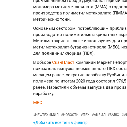
промышленном городе Джубайль. Первый зав
мономера метилметакрилата (MMA) с годовой 
производства полиметилметакрилата (ПMMA)
метрических тонн.
Основным сектором, потребляющим приблиз
производство полиметилметакрилатных акр
Метилметакрилат также используется для п
метилметакрилат-бутадиен-стирола (МБС), и
для поливинилхлорида (ПВХ).
В обзоре
СканПласт
компании Маркет Репорт
показатель выпуска несмешанного ПВХ состави
месяцем ранее, сократил наработку РуcВинил
полимера по итогам 2020 года составил 976,5
ранее. Нарастили объемы выпуска два произ
наработку.
MRC
#
НЕФТЕХИМИЯ
#
НОВОСТЬ
#
ПВХ
#
АКРИЛ
#
SABIC
#
M
+Добавить все теги в фильтр