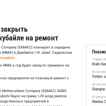
 закрыть
убайле на ремонт
ates Company (SAMAC) планирует в середине
Похож
(ММА) в Джубайле ( Al Jubail, Саудовская
erupdate
.
13 Мая
,
2
н ММА в год будет закрыто примерно на
09 Сентяб
нное предприятие на плановый ремонт с
06 Сентяб
di Methacrylates Company (SAMAC) SABIC
ubishi Rayon на сумму 1,35 млрд риялов
25 Август
изводственных предприятий в