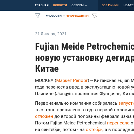
ГЛАВНАЯ
НОВОСТИ
ОБЗОРЫ
ВСЕ РЫНКИ
НЕФТЕ
#
НОВОСТИ
#
НЕФТЕХИМИЯ
21 Января
,
2021
Fujian Meide Petrochemi
новую установку дегид
Китае
МОСКВА (
Маркет Репорт
) -- Китайская Fujian
года перенесла ввод в эксплуатацию новой 
Цзянине (Jiangyin, провинция Фунцзянь, Кит
Первоначально компания собиралась
запуст
тыс. тонн пропилена в год в первой половине
отложен
до второй половины февраля из-за 
Потом Fujian Meide Petrochemical
перенесла
о
на сентябрь, потом - на
октябрь
, а в последни