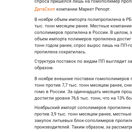
спроса пришелся лишь на гомополимер пропи
ДатаCкоп
компании Маркет Репорт.
В ноябре объем импорта полипропилена в РБ с
тыс. тонн месяцем ранее. Местные компании
сополимеров пропилена в России. В целом, з
объем импорта полимеров пропилена достиг ур
тонн годом ранее, спрос вырос лишь на ПП-г
пропилена сократилась.
Структура поставок по видам ПП выглядит 
образом.
В ноябре внешние поставки гомополимеров п
тонн против 7,7 тыс. тонн месяцем ранее, с
гомо в России. За одиннадцать месяцев про
достигли уровня 76,6 тыс. тонн, что на 13% б
Ноябрьский импорт сополимеров пропилена в
против 3,9 тыс. тонн месяцем ранее, местн
закупок литьевых блок-сополимеров пропиле
производителей. Таким образом, за рассма