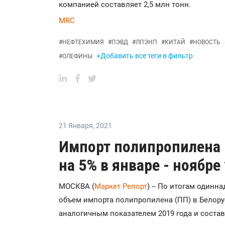
компанией составляет 2,5 млн тонн.
MRC
#
НЕФТЕХИМИЯ
#
ПЭВД
#
ЛПЭНП
#
КИТАЙ
#
НОВОСТЬ
+Добавить все теги в фильтр
#
ОЛЕФИНЫ
21 Января
,
2021
Импорт полипропилена 
на 5% в январе - ноябре
МОСКВА (
Маркет Репорт
) -- По итогам один
объем импорта полипропилена (ПП) в Белору
аналогичным показателем 2019 года и состави