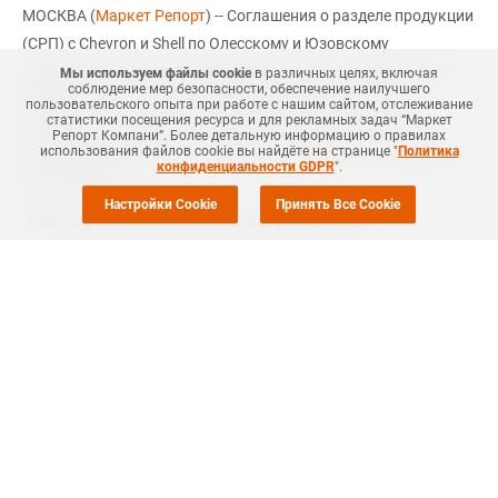
МОСКВА (
Маркет Репорт
) -- Соглашения о разделе продукции
(СРП) с Chevron и Shell по Олесскому и Юзовскому
нефтегазовым месторождениям могут быть подписаны до
Мы используем файлы cookie
в различных целях, включая
соблюдение мер безопасности, обеспечение наилучшего
конца 2012 г., согласно прогнозам исполняющего
пользовательского опыта при работе с нашим сайтом, отслеживание
статистики посещения ресурса и для рекламных задач “Маркет
обязанности министра экологии и природных ресурсов
Репорт Компани”. Более детальную информацию о правилах
использования файлов cookie вы найдёте на странице "
Политика
Эдуарда Ставицкого, о чем пишет
Нефть России
, ссылаясь на
конфиденциальности GDPR
".
его заявление.
Настройки Cookie
Принять Все Cookie
"Уже получены и согласованы все позиции, идет
юридический перевод и парафирование данных соглашений.
Также нужно пройти ратификацию этих соглашений в
областных советах. До конца года они будут подписаны", -
сказал Ставицкий.
Однако, как отметил г-н Ставицкий, процедура разъяснения
безопасности разработки запасов сланцевого газа с точки
зрения экологии в некоторых областных советах проходит
болезненно.
Напомним, что, как
сообщала
ранее компания Маркет