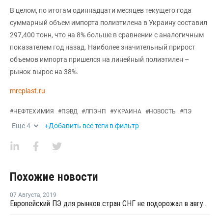
В целом, по итогам одиннадцати месяцев текущего года
суммарный объем импорта полиэтилена в Украину составил
297,400 тонн, что на 8% больше в сравнении с аналогичным
показателем год назад. Наиболее значительный прирост
объемов импорта пришелся на линейный полиэтилен –
рынок вырос на 38%.
mrcplast.ru
#
НЕФТЕХИМИЯ
#
ПЭВД
#
ЛПЭНП
#
УКРАИНА
#
НОВОСТЬ
#
ПЭ
Еще
4
+Добавить все теги в фильтр
Похожие новости
07 Августа
,
2019
Европейский ПЭ для рынков стран СНГ не подорожал в августе вопреки росту цены этилена