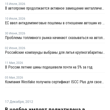
15 Июля
,
2026
В автопроме продолжается активное замещение металлических компонентов конструкционными полимерами
10 Июля
,
2026
ЕС ввел антидемпинговые пошлины в отношении автошин из КНР
30 Июня
,
2026
Проблемы топливного рынка начинают сказываться на автоперевозках
02 Июня
,
2026
Российские компаунды выбраны для литья крупногабаритных автокомпонентов BELGEE
11 Мая
,
2026
В России летние шины подешевели почти на 5% за год
05 Мая
,
2026
Компания Westlake получила сертификат ISCC Plus для своего завода по производству эпоксидных смол в Техасе
17 Декабря
,
2012
В ноябре импорт полиэтилена в