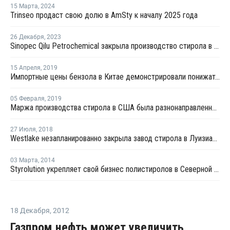
15 Марта
,
2024
Trinseo продаст свою долю в AmSty к началу 2025 года
26 Декабря
,
2023
Sinopec Qilu Petrochemical закрыла производство стирола в Китае на ремонт
15 Апреля
,
2019
Импортные цены бензола в Китае демонстрировали понижательный тренд на прошлой неделе
05 Февраля
,
2019
Маржа производства стирола в США была разнонаправленной в январе
27 Июля
,
2018
Westlake незапланированно закрыла завод стирола в Луизиане
03 Марта
,
2014
Styrolution укрепляет свой бизнес полистиролов в Северной Америке
18 Декабря
,
2012
Газпром нефть может увеличить