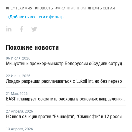
#
НЕФТЕХИМИЯ
#
НОВОСТЬ
#
MRC
#
ГАЗПРОМ
#
НЕФТЬ СЫРАЯ
+Добавить все теги в фильтр
Похожие новости
06 Июля
,
2026
Мишустин и премьер-министр Белоруссии обсудили сотрудничество РФ и Белоруссии в сфере углеводородов
22 Июня
,
2026
Лондон разрешил расплачиваться с Lukoil Int, но без перевода средств Лукойлу
21 Мая
,
2026
BASF планирует сократить расходы в основных направлениях деятельности на 20% к 2029 году
27 Апреля
,
2026
ЕС ввел санкции против "Башнефти", "Славнефти" и 12 российских НПЗ
13 Апреля
,
2026