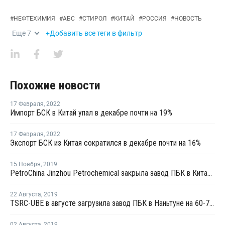
#
НЕФТЕХИМИЯ
#
АБС
#
СТИРОЛ
#
КИТАЙ
#
РОССИЯ
#
НОВОСТЬ
Еще
7
+Добавить все теги в фильтр
Похожие новости
17 Февраля
,
2022
Импорт БСК в Китай упал в декабре почти на 19%
17 Февраля
,
2022
Экспорт БСК из Китая сократился в декабре почти на 16%
15 Ноября
,
2019
PetroChina Jinzhou Petrochemical закрыла завод ПБК в Китае на внеплановый ремонт
22 Августа
,
2019
TSRC-UBE в августе загрузила завод ПБК в Наньтуне на 60-70%
02 Августа
,
2019