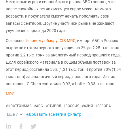
Некоторые игроки европейского рынка АБС говорят, что
после спокойных летних месяцев спрос может немного
возрасти, и покупатели смогут начать пополнять свои
запасы с сентября. Другие участники рынка не ожидают
улучшения спроса до 2020 года.
Согласно
Ценовому обзору ICIS-MRC
, импорт АБС в Россию
вырос по итогам первого полугодия на 2% до 2,25 тыс. тонн
против 2,2 тыс. тонн за аналогичный период прошлого года.
Доля корейского материала в общем объеме поставок за
этот период составила 59% (1,31 тыс. тонн) против 70% (1,54
тыс. тонн) за аналогичный период прошлого года. Из них
поставки LG Chem составили 0,92, а Lotte - 0,33 тыс. тонн.
MRC
#
НЕФТЕХИМИЯ
#
АБС
#
СТИРОЛ
#
РОССИЯ
#
АЗИЯ
#
ЕВРОПА
Еще
7
+Добавить все теги в фильтр