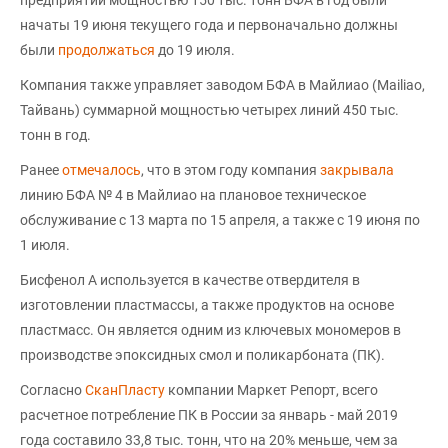
предприятии мощностью 150 тыс. тонн БФА в год были
начаты 19 июня текущего года и первоначально должны
были
продолжаться
до 19 июля.
Компания также управляет заводом БФА в Майлиао (Mailiao,
Тайвань) суммарной мощностью четырех линий 450 тыс.
тонн в год.
Ранее
отмечалось
, что в этом году компания
закрывала
линию БФА № 4 в Майлиао на плановое техническое
обслуживание с 13 марта по 15 апреля, а также с 19 июня по
1 июля.
Бисфенол А используется в качестве отвердителя в
изготовлении пластмассы, а также продуктов на основе
пластмасс. Он является одним из ключевых мономеров в
производстве эпоксидных смол и поликарбоната (ПК).
Согласно
СканПласту
компании Маркет Репорт, всего
расчетное потребление ПК в России за январь - май 2019
года составило 33,8 тыс. тонн, что на 20% меньше, чем за