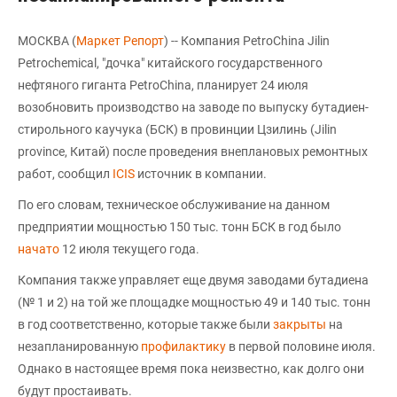
МОСКВА (
Маркет Репорт
) -- Компания PetroChina Jilin
Petrochemical, "дочка" китайского государственного
нефтяного гиганта PetroChina, планирует 24 июля
возобновить производство на заводе по выпуску бутадиен-
стирольного каучука (БСК) в провинции Цзилинь (Jilin
province, Китай) после проведения внеплановых ремонтных
работ, сообщил
ICIS
источник в компании.
По его словам, техническое обслуживание на данном
предприятии мощностью 150 тыс. тонн БСК в год было
начато
12 июля текущего года.
Компания также управляет еще двумя заводами бутадиена
(№ 1 и 2) на той же площадке мощностью 49 и 140 тыс. тонн
в год соответственно, которые также были
закрыты
на
незапланированную
профилактику
в первой половине июля.
Однако в настоящее время пока неизвестно, как долго они
будут простаивать.