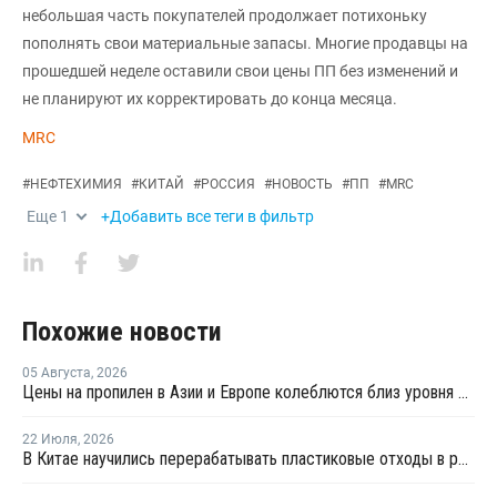
небольшая часть покупателей продолжает потихоньку
пополнять свои материальные запасы. Многие продавцы на
прошедшей неделе оставили свои цены ПП без изменений и
не планируют их корректировать до конца месяца.
MRC
#
НЕФТЕХИМИЯ
#
КИТАЙ
#
РОССИЯ
#
НОВОСТЬ
#
ПП
#
MRC
Еще
1
+Добавить все теги в фильтр
Похожие новости
05 Августа
,
2026
Цены на пропилен в Азии и Европе колеблются близ уровня в USD1000
22 Июля
,
2026
В Китае научились перерабатывать пластиковые отходы в реактивное топливо с эффективностью 82%