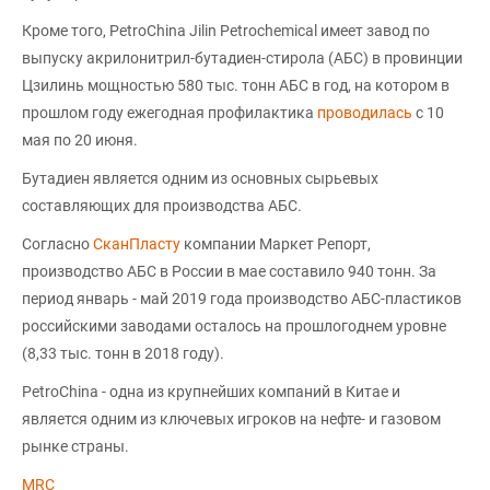
Кроме того, PetroChina Jilin Petrochemical имеет завод по
выпуску акрилонитрил-бутадиен-стирола (АБС) в провинции
Цзилинь мощностью 580 тыс. тонн АБС в год, на котором в
прошлом году ежегодная профилактика
проводилась
с 10
мая по 20 июня.
Бутадиен является одним из основных сырьевых
составляющих для производства АБС.
Согласно
СканПласту
компании Маркет Репорт,
производство АБС в России в мае составило 940 тонн. За
период январь - май 2019 года производство АБС-пластиков
российскими заводами осталось на прошлогоднем уровне
(8,33 тыс. тонн в 2018 году).
PetroChina - одна из крупнейших компаний в Китае и
является одним из ключевых игроков на нефте- и газовом
рынке страны.
MRC