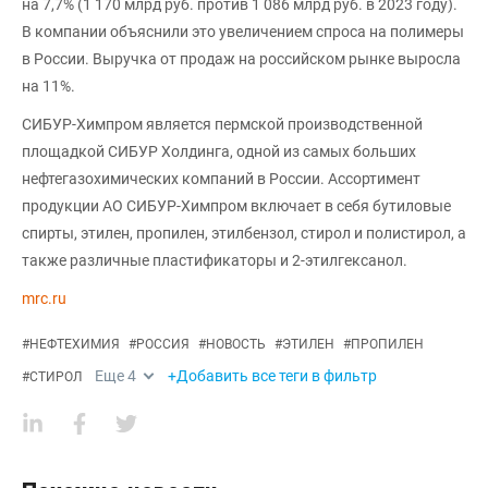
на 7,7% (1 170 млрд руб. против 1 086 млрд руб. в 2023 году).
В компании объяснили это увеличением спроса на полимеры
в России. Выручка от продаж на российском рынке выросла
на 11%.
СИБУР-Химпром является пермской производственной
площадкой СИБУР Холдинга, одной из самых больших
нефтегазохимических компаний в России. Ассортимент
продукции АО СИБУР-Химпром включает в себя бутиловые
спирты, этилен, пропилен, этилбензол, стирол и полистирол, а
также различные пластификаторы и 2-этилгексанол.
mrc.ru
#
НЕФТЕХИМИЯ
#
РОССИЯ
#
НОВОСТЬ
#
ЭТИЛЕН
#
ПРОПИЛЕН
Еще
4
+Добавить все теги в фильтр
#
СТИРОЛ