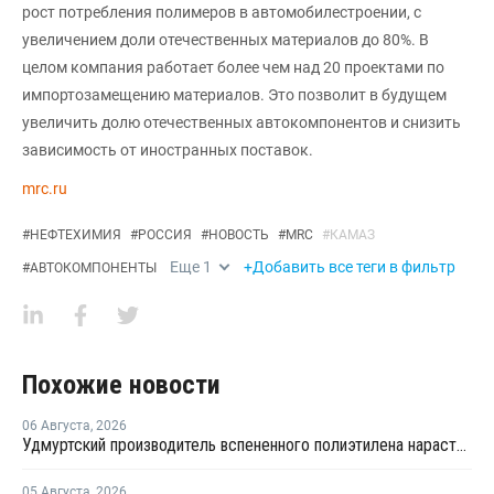
рост потребления полимеров в автомобилестроении, с
увеличением доли отечественных материалов до 80%. В
целом компания работает более чем над 20 проектами по
импортозамещению материалов. Это позволит в будущем
увеличить долю отечественных автокомпонентов и снизить
зависимость от иностранных поставок.
mrc.ru
#
НЕФТЕХИМИЯ
#
РОССИЯ
#
НОВОСТЬ
#
MRC
#
КАМАЗ
Еще
1
+Добавить все теги в фильтр
#
АВТОКОМПОНЕНТЫ
Похожие новости
06 Августа
,
2026
Удмуртский производитель вспененного полиэтилена нарастит выпуск на 15%
05 Августа
,
2026