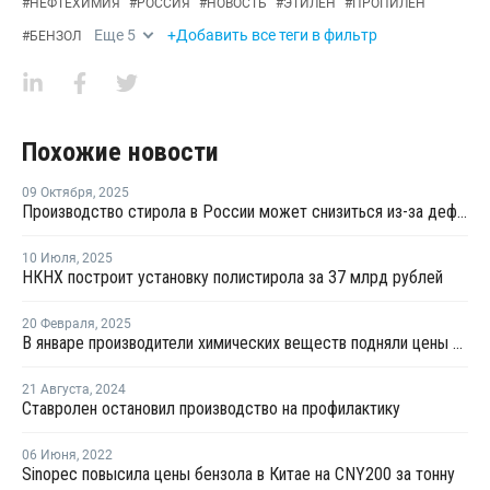
#
НЕФТЕХИМИЯ
#
РОССИЯ
#
НОВОСТЬ
#
ЭТИЛЕН
#
ПРОПИЛЕН
Еще
5
+Добавить все теги в фильтр
#
БЕНЗОЛ
Похожие новости
09 Октября
,
2025
Производство стирола в России может снизиться из-за дефицита бензола
10 Июля
,
2025
НКНХ построит установку полистирола за 37 млрд рублей
20 Февраля
,
2025
В январе производители химических веществ подняли цены на 2,9%
21 Августа
,
2024
Ставролен остановил производство на профилактику
06 Июня
,
2022
Sinopec повысила цены бензола в Китае на CNY200 за тонну