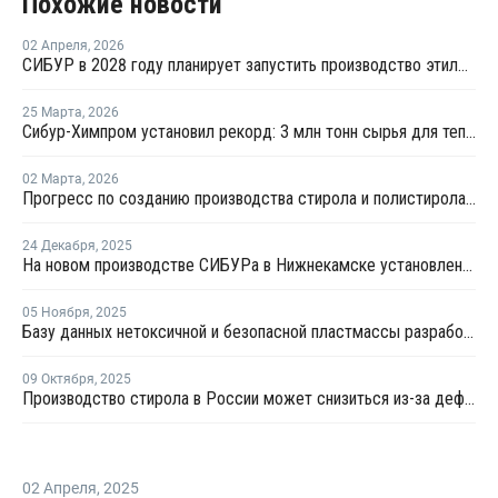
Похожие новости
02 Апреля
,
2026
СИБУР в 2028 году планирует запустить производство этилбензола, полистирола на НКНХ
25 Марта
,
2026
Сибур-Химпром установил рекорд: 3 млн тонн сырья для теплых домов и упаковки
02 Марта
,
2026
Прогресс по созданию производства стирола и полистирола в Нижнекамске превысил 45%
24 Декабря
,
2025
На новом производстве СИБУРа в Нижнекамске установлена основная технологическая колонна
05 Ноября
,
2025
Базу данных нетоксичной и безопасной пластмассы разработали ученые ПГУ
09 Октября
,
2025
Производство стирола в России может снизиться из-за дефицита бензола
02 Апреля
,
2025