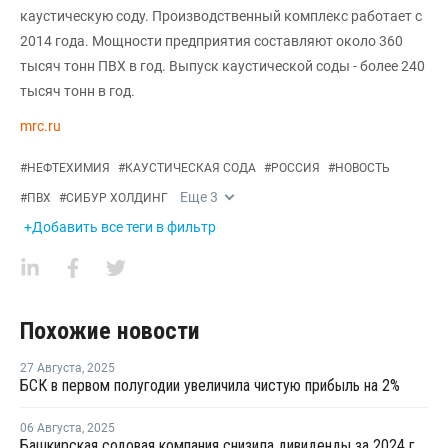
каустическую соду. Производственный комплекс работает с
2014 года. Мощности предприятия составляют около 360
тысяч тонн ПВХ в год. Выпуск каустической соды - более 240
тысяч тонн в год.
mrc.ru
#
НЕФТЕХИМИЯ
#
КАУСТИЧЕСКАЯ СОДА
#
РОССИЯ
#
НОВОСТЬ
Еще
3
#
ПВХ
#
СИБУР ХОЛДИНГ
+Добавить все теги в фильтр
Похожие новости
27 Августа
,
2025
БСК в первом полугодии увеличила чистую прибыль на 2%
06 Августа
,
2025
Башкирская содовая компания снизила дивиденды за 2024 год на 39%