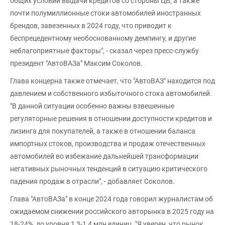
общих условий выдачи кредитов со стороны ЦБ, а также
почти полумиллионные стоки автомобилей иностранных
брендов, завезенных в 2024 году, что приводит к
беспрецедентному необоснованному демпингу, и другие
неблагоприятные факторы", - сказал через пресс-службу
президент "АвтоВАЗа" Максим Соколов.
Глава концерна также отмечает, что "АвтоВАЗ" находится под
давлением и собственного избыточного стока автомобилей.
"В данной ситуации особенно важны взвешенные
регуляторные решения в отношении доступности кредитов и
лизинга для покупателей, а также в отношении баланса
импортных стоков, производства и продаж отечественных
автомобилей во избежание дальнейшей трансформации
негативных рыночных тенденций в ситуацию критического
падения продаж в отрасли", - добавляет Соколов.
Глава "АвтоВАЗа" в конце 2024 года говорил журналистам об
ожидаемом снижении российского авторынка в 2025 году на
18-24%, до уровня 1,3-1,4 млн единиц. "Я уверен, что рынок