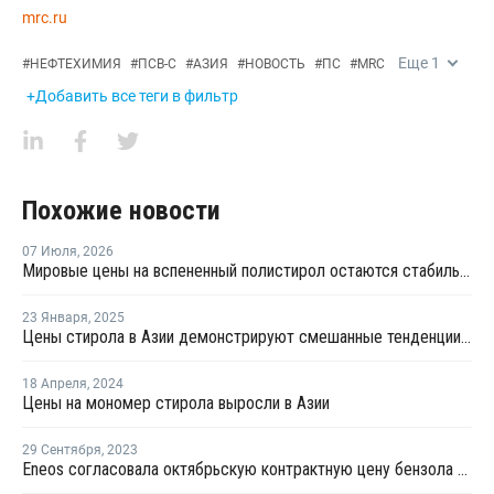
mrc.ru
Еще
1
#
НЕФТЕХИМИЯ
#
ПСВ-С
#
АЗИЯ
#
НОВОСТЬ
#
ПС
#
MRC
+Добавить все теги в фильтр
Похожие новости
07 Июля
,
2026
Мировые цены на вспененный полистирол остаются стабильными
23 Января
,
2025
Цены стирола в Азии демонстрируют смешанные тенденции в январе
18 Апреля
,
2024
Цены на мономер стирола выросли в Азии
29 Сентября
,
2023
Eneos согласовала октябрьскую контрактную цену бензола в Азии