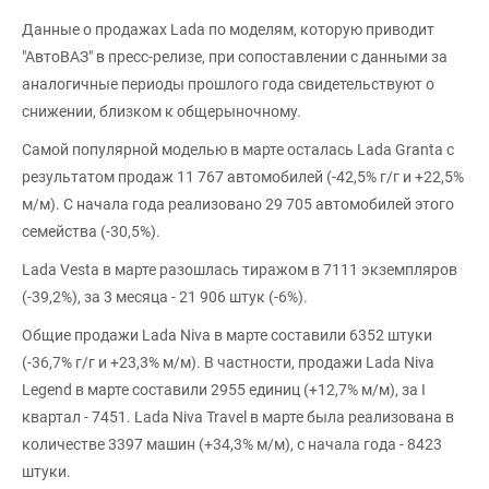
Данные о продажах Lada по моделям, которую приводит
"АвтоВАЗ" в пресс-релизе, при сопоставлении с данными за
аналогичные периоды прошлого года свидетельствуют о
снижении, близком к общерыночному.
Самой популярной моделью в марте осталась Lada Granta с
результатом продаж 11 767 автомобилей (-42,5% г/г и +22,5%
м/м). С начала года реализовано 29 705 автомобилей этого
семейства (-30,5%).
Lada Vesta в марте разошлась тиражом в 7111 экземпляров
(-39,2%), за 3 месяца - 21 906 штук (-6%).
Общие продажи Lada Niva в марте составили 6352 штуки
(-36,7% г/г и +23,3% м/м). В частности, продажи Lada Niva
Legend в марте составили 2955 единиц (+12,7% м/м), за I
квартал - 7451. Lada Niva Travel в марте была реализована в
количестве 3397 машин (+34,3% м/м), с начала года - 8423
штуки.