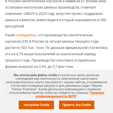
в Россию синтетических каучуков и химии из ЕС возник риск
остановки нескольких шинных производств, отмечает
компания. СИБУР в 2023 году запустил проект поддержки
шинных клиентов, инвестиции в который оцениваются в 200
млн рублей.
Ранее
сообщалось
, что производство синтетических
каучуков (СК) в России за четыре месяца текущего года
достигло 502 тыс. тонн. По данным официальной статистики,
это на 4,7% выше показателей за аналогичный период
прошлого года. Производство пластмасс в первичных
формах выросло на 2,9%, до 3,7 млн тонн.
mrc.ru
Мы используем файлы cookie
в различных целях, включая
соблюдение мер безопасности, обеспечение наилучшего
пользовательского опыта при работе с нашим сайтом, отслеживание
статистики посещения ресурса и для рекламных задач “Маркет
#
НЕФТЕХИМИЯ
#
РОССИЯ
#
НОВОСТЬ
#
СИБУР ХОЛДИНГ
#
MRC
Репорт Компани”. Более детальную информацию о правилах
использования файлов cookie вы найдёте на странице "
Политика
Еще
2
+Добавить все теги в фильтр
#
КАУЧУК
конфиденциальности GDPR
".
Настройки Cookie
Принять Все Cookie