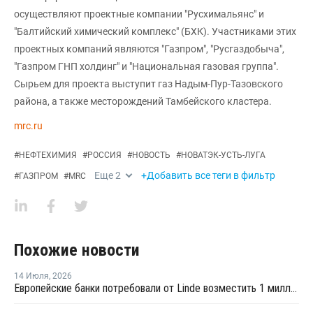
осуществляют проектные компании "Русхимальянс" и
"Балтийский химический комплекс" (БХК). Участниками этих
проектных компаний являются "Газпром", "Русгаздобыча",
"Газпром ГНП холдинг" и "Национальная газовая группа".
Сырьем для проекта выступит газ Надым-Пур-Тазовского
района, а также месторождений Тамбейского кластера.
mrc.ru
#
НЕФТЕХИМИЯ
#
РОССИЯ
#
НОВОСТЬ
#
НОВАТЭК-УСТЬ-ЛУГА
Еще
2
+Добавить все теги в фильтр
#
ГАЗПРОМ
#
MRC
Похожие новости
14 Июля
,
2026
Европейские банки потребовали от Linde возместить 1 миллиард евро из-за тяжбы с Русхимальянсом