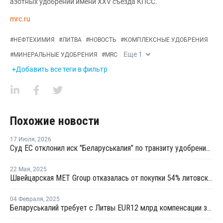
азотных удобрений имени XXV съезда КПСС.
mrc.ru
#
НЕФТЕХИМИЯ
#
ЛИТВА
#
НОВОСТЬ
#
КОМПЛЕКСНЫЕ УДОБРЕНИЯ
Еще
1
#
МИНЕРАЛЬНЫЕ УДОБРЕНИЯ
#
MRC
+Добавить все теги в фильтр
Похожие новости
17 Июля
,
2026
Суд ЕС отклонил иск "Беларуськалия" по транзиту удобрений через Литву
22 Мая
,
2025
Швейцарская MET Group отказалась от покупки 54% литовской Achemos grupe
04 Февраля
,
2025
Беларуськалий требует с Литвы EUR12 млрд компенсации за остановку транзита удобрений