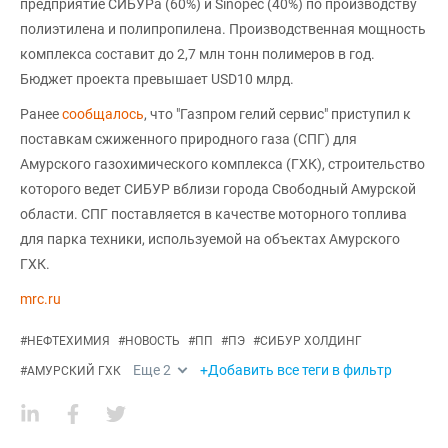
предприятие СИБУРа (60%) и Sinopec (40%) по производству
полиэтилена и полипропилена. Производственная мощность
комплекса составит до 2,7 млн тонн полимеров в год.
Бюджет проекта превышает USD10 млрд.
Ранее
сообщалось
, что "Газпром гелий сервис" приступил к
поставкам сжиженного природного газа (СПГ) для
Амурского газохимического комплекса (ГХК), строительство
которого ведет СИБУР вблизи города Свободный Амурской
области. СПГ поставляется в качестве моторного топлива
для парка техники, используемой на объектах Амурского
ГХК.
mrc.ru
#
НЕФТЕХИМИЯ
#
НОВОСТЬ
#
ПП
#
ПЭ
#
СИБУР ХОЛДИНГ
Еще
2
+Добавить все теги в фильтр
#
АМУРСКИЙ ГХК