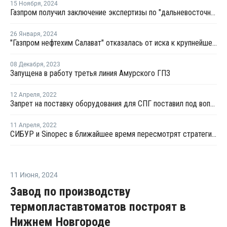
15 Ноября
,
2024
Газпром получил заключение экспертизы по "дальневосточному" маршруту до КНР
26 Января
,
2024
"Газпром нефтехим Салават" отказалась от иска к крупнейшему нефтетрейдеру мира
08 Декабря
,
2023
Запущена в работу третья линия Амурского ГПЗ
12 Апреля
,
2022
Запрет на поставку оборудования для СПГ поставил под вопрос реализацию ряда проектов Газпрома и НОВАТЭКа
11 Апреля
,
2022
СИБУР и Sinopec в ближайшее время пересмотрят стратегию проекта Амурского ГХК
11 Июня
,
2024
Завод по производству
термопластавтоматов построят в
Нижнем Новгороде