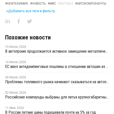
#
НЕФТЕХИМИЯ
#
НОВОСТЬ
#
MRC
#
АВТОВАЗ
#
АВТОКОМПОНЕНТЫ
+Добавить все теги в фильтр
Похожие новости
15 Июля
,
2026
В автопроме продолжается активное замещение металлических компонентов конструкционными полимерами
10 Июля
,
2026
ЕС ввел антидемпинговые пошлины в отношении автошин из КНР
30 Июня
,
2026
Проблемы топливного рынка начинают сказываться на автоперевозках
02 Июня
,
2026
Российские компаунды выбраны для литья крупногабаритных автокомпонентов BELGEE
11 Мая
,
2026
В России летние шины подешевели почти на 5% за год