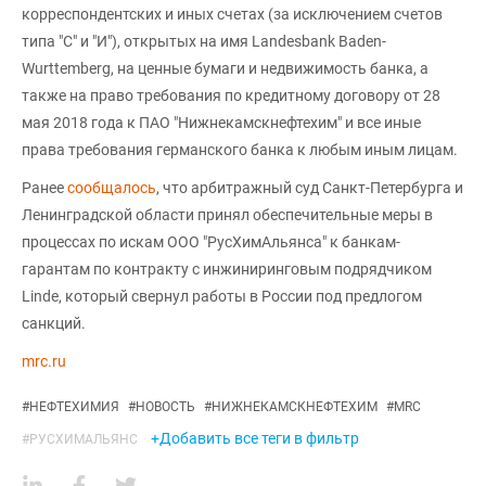
корреспондентских и иных счетах (за исключением счетов
типа "С" и "И"), открытых на имя Landesbank Baden-
Wurttemberg, на ценные бумаги и недвижимость банка, а
также на право требования по кредитному договору от 28
мая 2018 года к ПАО "Нижнекамскнефтехим" и все иные
права требования германского банка к любым иным лицам.
Ранее
сообщалось
, что арбитражный суд Санкт-Петербурга и
Ленинградской области принял обеспечительные меры в
процессах по искам ООО "РусХимАльянса" к банкам-
гарантам по контракту с инжиниринговым подрядчиком
Linde, который свернул работы в России под предлогом
санкций.
mrc.ru
#
НЕФТЕХИМИЯ
#
НОВОСТЬ
#
НИЖНЕКАМСКНЕФТЕХИМ
#
MRC
+Добавить все теги в фильтр
#
РУСХИМАЛЬЯНС