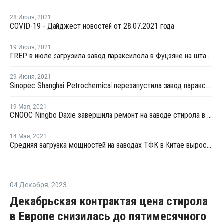
28 Июля
,
2021
COVID-19 - Дайджест новостей от 28.07.2021 года
19 Июля
,
2021
FREP в июле загрузила завод параксилола в Фуцзяне на штатном уровне
29 Июня
,
2021
Sinopec Shanghai Petrochemical перезапустила завод параксилола № 1 после планового ремонта
19 Мая
,
2021
CNOOC Ningbo Daxie завершила ремонт на заводе стирола в Нинбо
14 Мая
,
2021
Средняя загрузка мощностей на заводах ТФК в Китае выросла в начале мая на 3%
04 Декабря
,
2023
Декабрьская контрактая цена стирола
в Европе снизилась до пятимесячного