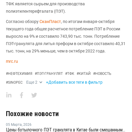
ТФК является сырьем для производства
полиэтилентерефталата (ПЭТ).
Согласно обзору
СканПласт
, по итогам января-октября
текущего года общее расчетное потребление ПЭТ в России
выросло на 9% и составило 743,90 тыс. тонн. Потребление
ПЭТ-гранулята для литья преформ в октябре составило 40,31
тыс. тонн, на 29% меньше, чем в октябре 2022 года.
mrc.ru
#
НЕФТЕХИМИЯ
#
ПЭТ-ГРАНУЛЯТ
#
ТФК
#
КИТАЙ
#
НОВОСТЬ
Еще
2
+Добавить все теги в фильтр
#
SINOPEC
Похожие новости
05 Марта
,
2026
Цены бутылочного ПЭТ гранулята в Китае были смешанными в феврале