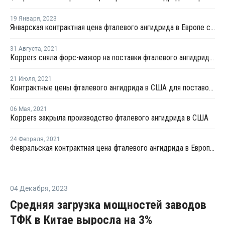
19 Января
,
2023
Январская контрактная цена фталевого ангидрида в Европе снизилась на EUR180 за тонну
31 Августа
,
2021
Koppers сняла форс-мажор на поставки фталевого ангидрида в Иллинойсе
21 Июля
,
2021
Контрактные цены фталевого ангидрида в США для поставок в августе выросли на USD44 за тонну
06 Мая
,
2021
Koppers закрыла производство фталевого ангидрида в США
24 Февраля
,
2021
Февральская контрактная цена фталевого ангидрида в Европе выросла на EUR65 за тонну
04 Декабря
,
2023
Средняя загрузка мощностей заводов
ТФК в Китае выросла на 3%