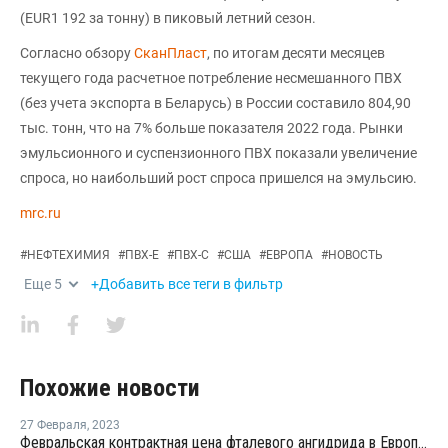
(EUR1 192 за тонну) в пиковый летний сезон.
Согласно обзору
СканПласт
, по итогам десяти месяцев
текущего года расчетное потребление несмешанного ПВХ
(без учета экспорта в Беларусь) в России составило 804,90
тыс. тонн, что на 7% больше показателя 2022 года. Рынки
эмульсионного и суспензионного ПВХ показали увеличение
спроса, но наибольший рост спроса пришелся на эмульсию.
mrc.ru
#
НЕФТЕХИМИЯ
#
ПВХ-Е
#
ПВХ-С
#
США
#
ЕВРОПА
#
НОВОСТЬ
Еще
5
+Добавить все теги в фильтр
Похожие новости
27 Февраля
,
2023
Февральская контрактная цена фталевого ангидрида в Европе осталась на уровне января