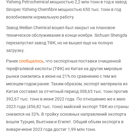
Yisheng Petrochemical мощностью 2,2 млн тонн в год и завод
Sinopec Yizheng Chemfibre мощностью 650 тыс. тонн в год
возобновили нормальную работу.
Завод Weilian Chemical вошел был закрыт на плановое
техническое обслуживание в конце ноября. Sichuan Shengda
перезапустил завод ТФК, но не вышел еще на полную
загрузку.
Ранее
сообщалось
, что экспортные поставки очищенной
терефталевой кислоты (ТФК) из Китая на другие мировые
рынки снизились в июне на 21% по сравнению с тем же
месяцем годом ранее. Таким образом, экспорт материала из
Китая составил за отчетный период 308,65 тыс. тонн против
392,67 тыс. тонн в июне 2022 года. По отношению же к маю
2023 года (456,82 тыс. тонн) майский экспорт ТФК из страны
снизился на 32%. В тройку основных направлений экспорта
вошли Турция, Вьетнам и Египет. Общий объем экспорта в
январе-июне 2023 года достиг 1,99 млн тонн.