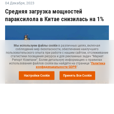
04 Декабря
,
2023
Средняя загрузка мощностей
параксилола в Китае снизилась на 1%
Мы используем файлы cookie
в различных целях, включая
соблюдение мер безопасности, обеспечение наилучшего
пользовательского опыта при работе с нашим сайтом, отслеживание
статистики посещения ресурса и для рекламных задач “Маркет
Репорт Компани”. Более детальную информацию о правилах
использования файлов cookie вы найдёте на странице "
Политика
конфиденциальности GDPR
".
Настройки Cookie
Принять Все Cookie
MRC
-- Средняя загрузка мощностей на китайских заводах по
выпуску параксилола снизилась на 1% на неделе,
завершившейся 1 декабря, по сравнению с уровнем неделей