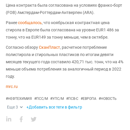
Цена контракта была согласована на условиях франко-борт
(FOB) Амстердам-Роттердам-Антверпен (ARA).
Ранее
сообщалось
, что ноябрьская контрактная цена
стирола в Европе была согласована на уровне EUR1 486 за
тонну, что на EUR149 за тонну меньше, чем в октябре.
Согласно обзору
СканПласт
, расчетное потребление
полистирола и стирольных пластиков по итогам девяти
месяцев текущего года составило 420,71 тыс. тонн, что на 4%
меньше объема потребления за аналогичный период в 2022
году.
mrc.ru
#
НЕФТЕХИМИЯ
#
ПСС/М
#
УПС/М
#
ПСВ-С
#
ЕВРОПА
#
НОВОСТЬ
Еще
3
+Добавить все теги в фильтр