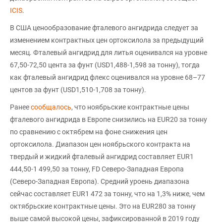
ICIS
.
В США ценообразование фталевого ангидрида следует за
изменением контрактных цен ортоксилола за предыдущий
месяц. Фталевый ангидрид для литья оценивался на уровне
67,50-72,50 цента за фунт (USD1,488-1,598 за тонну), тогда
как фталевый ангидрид флекс оценивался на уровне 68–77
центов за фунт (USD1,510-1,708 за тонну).
Ранее
сообщалось
, что ноябрьские контрактные цены
фталевого ангидрида в Европе снизились на EUR20 за тонну
по сравнению с октябрем на фоне снижения цен
ортоксилола. Диапазон цен ноябрьского контракта на
твердый и жидкий фталевый ангидрид составляет EUR1
444,50-1 499,50 за тонну, FD Северо-Западная Европа
(Северо-Западная Европа). Средний уроень диапазона
сейчас составляет EUR1 472 за тонну, что на 1,3% ниже, чем
октябрьские контрактные цены. Это на EUR280 за тонну
выше самой высокой цены, зафиксированной в 2019 году