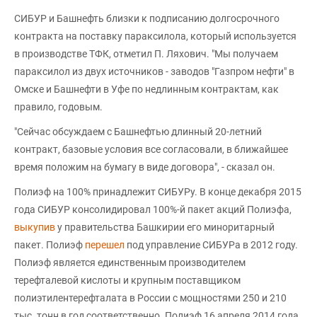
СИБУР и Башнефть близки к подписанию долгосрочного
контракта на поставку параксилола, который используется
в производстве ТФК, отметил П. Ляхович. "Мы получаем
параксилол из двух источников - заводов "Газпром нефти" в
Омске и Башнефти в Уфе по недлинным контрактам, как
правило, годовым.
"Сейчас обсуждаем с Башнефтью длинный 20-летний
контракт, базовые условия все согласовали, в ближайшее
время положим на бумагу в виде договора", - сказал он.
Полиэф на 100% принадлежит СИБУРу. В конце декабря 2015
года СИБУР консолидировал 100%-й пакет акций Полиэфа,
выкупив
у правительства Башкирии его миноритарный
пакет. Полиэф
перешел
под управление СИБУРа в 2012 году.
Полиэф является единственным производителем
терефталевой кислоты и крупным поставщиком
полиэтилентерефталата в России с мощностями 250 и 210
тыс. тонн в год соответственно. Полиэф 16 апреля 2014 года