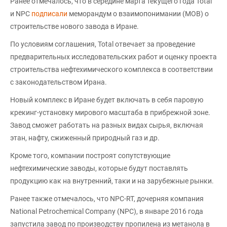
Ранее отмечалось, что в середине марта текущего года Total
и NPC
подписали
меморандум о взаимопонимании (МОВ) о
строительстве нового завода в Иране.
По условиям соглашения, Total отвечает за проведение
предварительных исследовательских работ и оценку проекта
строительства нефтехимического комплекса в соответствии
с законодательством Ирана.
Новый комплекс в Иране будет включать в себя паровую
крекинг-установку мирового масштаба в прибрежной зоне.
Завод сможет работать на разных видах сырья, включая
этан, нафту, сжиженный природный газ и др.
Кроме того, компании построят сопутствующие
нефтехимические заводы, которые будут поставлять
продукцию как на внутренний, таки и на зарубежные рынки.
Ранее также отмечалось, что NPC-RT, дочерняя компания
National Petrochemical Company (NPC), в январе 2016 года
запустила завод по производству пропилена из метанола в