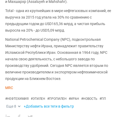
и Махшархр (Assaluyeh и Mahshahr).
Total - одна из крупнейших в мире нефтегазовых компаний, ее
выручка за 2015 год упала на 30% по сравнению с
предыдущим годом до USD165,36 млрд, а чистая прибыль
выросла на 20% - до USD5,09 млрд.
National Petrochemical Company (NPC), подконтрольная
Министерству нефти Ирана, принадлежит правительству
Исламской Республики Иран. Основанная в 1964 году, NPC
начала свою деятельность, с небольшого завода по
производству удобрений. Сегодня NPC является вторым по
величине производителем и экспортером нефтехимической
продукции на Ближнем Востоке.
MRC
#
НЕФТЕХИМИЯ
#
ЭТИЛЕН
#
ПРОПИЛЕН
#
ИРАН
#
НОВОСТЬ
#
ПП
Еще
8
+Добавить все теги в фильтр