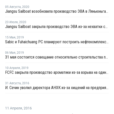
05 Августа
,
2020
Jiangsu Sailboat возобновила производство ЭВА в Ляньюньгане
23 Июля
,
2020
Jiangsu Sailboat закрыла производство ЭВА из-за нехватки сырья
15 Мая
,
2019
Sabic и Fuhaichuang PC планируют построить нефтекомплекс в провинции Фуцзянь
06 Мая
,
2019
31 мая состоится совещание относительно строительства производства этилена на базе ГНС
10 Апреля
,
2019
FCFC закрыла производство ароматики из-за взрыва на один месяц
31 Августа
,
2016
И. Сечин уволил директора АНХК из-за хищений на предприятии - СМИ
11 Апреля
,
2016