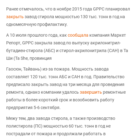
Ранее отмечалось, что в ноябре 2015 года GPPC планировал
закрыть
завод стирола мощностью 130 тыс. тонн в год на
одномесячную профилактику.
А 10 июля прошлого года, как
сообщала
компания Маркет
Репорт, GPPC закрыла завод по выпуску акрилонитрил-
бутадиен-стирола (АБС) и стирол-акрилонитрила (САН) в Та
Ши (Ta She, провинция
Гаосюн, Тайвань) из-за пожара. Мощность завода
составляет 120 тыс. тонн АБС и САН в год. Правительство
предписало закрыть завод на три месяца для проведения
ремонта, однако компании удалось
завершить
ремонтные
работы в более короткий срок и возобновить работу
предприятия 5-6 сентября.
Межу тем, два завода стирола, а также производство
полистирола (ПС) мощностью 60 тыс. тонн в год не
пострадали от пожара и продолжали работать в