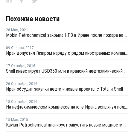
Похожие новости
28 Мая
,
2021
Mobin Petrochemical закрыла НПЗ в Иране после пожара на газопроводе
09 Января
,
2017
Иран допустил Газпром наряду с рядом иностранных компаний к участию в нефтегазовом раунде
17 Октября
,
2016
Shell инвестирует USD350 млн в иранский нефтехимический проект
26 Сентября
,
2016
Иран обсудит закупки нефти и новые проекты с Total и Shell
15 Сентября
,
2016
На нефтехимическом комплексе на юге Ирана вспыхнул пожар
15 Мая
,
2015
Kavian Petrochemical планирует запустить новые мощности по этилену в Иране уже в текущем году