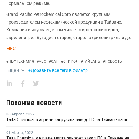
нормальном режиме.
Grand Pacific Petrochemical Corp является крупным
производителем нефтехимической продукции в Тайване.
Компания выпускает, в том числе, стирол, полистирол,
акрилонитрил-бутадиен-стирол, стирол-акрилонитрила и др.
MRC
#
НЕФТЕХИМИЯ
#
АБС
#
САН
#
СТИРОЛ
#
ТАЙВАНЬ
#
НОВОСТЬ
Еще
4
+Добавить все теги в фильтр
Похожие новости
06 Апреля
,
2022
Taita Chemical в апреле загрузила завод ПС на Тайване на полную мощность
01 Марта
,
2022
Taita Chemical в начале марта закроет завод ПС в Тайване на плановую профилактику