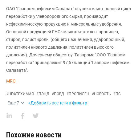
ОАО "Газпром нефтехим Салават" осуществляет полный цикл
переработки углеводородного сырья, производит
нефтехимическую продукцию и минеральные удобрения.
Основной продукцией ГНС являются: этилен, пропилен,
стирол, полистиролы (общего назначения, ударопрочный,
полиэтилен низкого давления, полиэтилен высокого
давления). Дочернему обществу "Газпрома" ООО "Газпром
переработка" принадлежит 97,57% акций "Газпром нефтехим
Салавата".
MRC
#
НЕФТЕХИМИЯ
#
ПЭНД
#
ПЭВД
#
ПРОПИЛЕН
#
НОВОСТЬ
#
ПС
Еще
7
+Добавить все теги в фильтр
Похожие новости