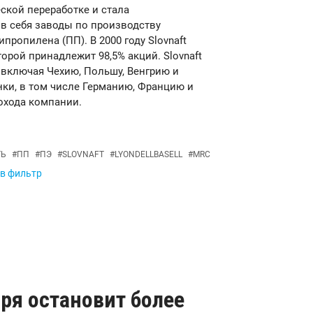
ской переработке и стала
 себя заводы по производству
ропилена (ПП). В 2000 году Slovnaft
орой принадлежит 98,5% акций. Slovnaft
 включая Чехию, Польшу, Венгрию и
нки, в том числе Германию, Францию и
охода компании.
ТЬ
#
ПП
#
ПЭ
#
SLOVNAFT
#
LYONDELLBASELL
#
MRC
 в фильтр
варя остановит более