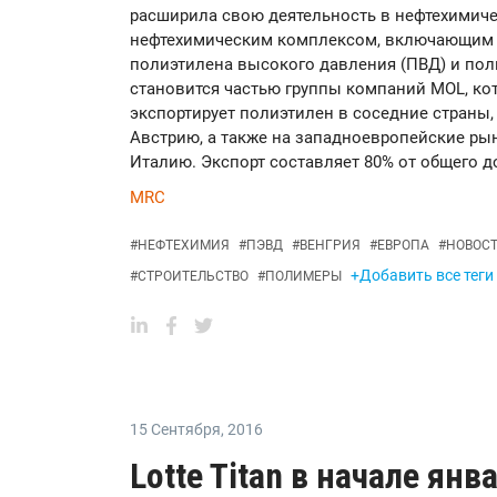
расширила свою деятельность в нефтехимиче
нефтехимическим комплексом, включающим в
полиэтилена высокого давления (ПВД) и полип
становится частью группы компаний MOL, кот
экспортирует полиэтилен в соседние страны,
Австрию, а также на западноевропейские ры
Италию. Экспорт составляет 80% от общего д
MRC
#
НЕФТЕХИМИЯ
#
ПЭВД
#
ВЕНГРИЯ
#
ЕВРОПА
#
НОВОС
+Добавить все теги
#
СТРОИТЕЛЬСТВО
#
ПОЛИМЕРЫ
15 Сентября
,
2016
Lotte Titan в начале ян