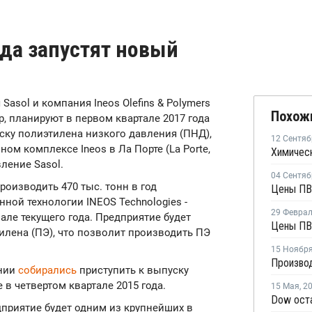
года запустят новый
Sasol и компания Ineos Olefins & Polymers
Похож
p, планируют в первом квартале 2017 года
ску полиэтилена низкого давления (ПНД),
12 Сентяб
ом комплексе Ineos в Ла Порте (La Porte,
ление Sasol.
04 Сентяб
роизводить 470 тыс. тонн в год
ой технологии INEOS Technologies -
29 Февра
чале текущего года. Предприятие будет
Цены ПВ
илена (ПЭ), что позволит производить ПЭ
15 Ноябр
ании
собирались
приступить к выпуску
в четвертом квартале 2015 года.
15 Мая
,
2
дприятие будет одним из крупнейших в