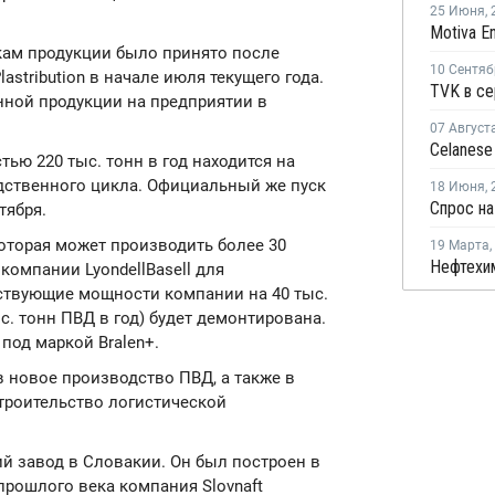
25 Июня
,
кам продукции было принято после
10 Сентяб
stribution в начале июля текущего года.
нной продукции на предприятии в
07 Август
ю 220 тыс. тонн в год находится на
дственного цикла. Официальный же пуск
18 Июня
,
Спрос на
тября.
которая может производить более 30
19 Марта
,
компании LyondellBasell для
твующие мощности компании на 40 тыс.
ыс. тонн ПВД в год) будет демонтирована.
под маркой Bralen+.
 новое производство ПВД, а также в
строительство логистической
й завод в Словакии. Он был построен в
 прошлого века компания Slovnaft