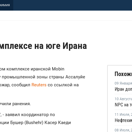
ХИМИЯ
мплексе на юге Ирана
ком комплексе иранской Mobin
Похож
ту промышленной зоны страны Ассалуйе
09 Январ
 пожар, сообщил
Reuters
со ссылкой на
10 Август
учили ранения.
, - заявил координатор по
11 Июля
,
ии Бушер (Bushehr) Касер Каеди
08 Июля
,