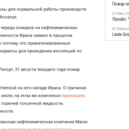
розы для нормальной работы производств
23 Мая
,
2
Ассалуе.
 череда пожаров на нефтехимических
02 Февра
ленности Ирана заявил в прошлом
о потому, что приватизированные
бюджеты для проведения инспекций по
епорт, 31 августа текущего года пожар
chemical на юго-западе Ирана. О причинах
е июля, на этом же комплексе
произошло
- горючей токсичной жидкости,
ности.
иранская нефтехимическая компания Marun