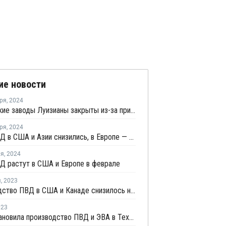
ие новости
ря
,
2024
Химические заводы Луизианы закрыты из-за приближения урагана "Франсин"
ря
,
2024
Цены ПВД в США и Азии снизились, в Европе — стабилизировались
ля
,
2024
Д растут в США и Европе в феврале
я
,
2023
Производство ПВД в США и Канаде снизилось на 4,4% в октябре
023
Dow остановила производство ПВД и ЭВА в Техасе