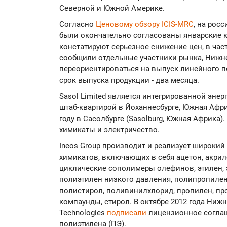
Северной и Южной Америке.
Согласно
Ценовому обзору ICIS-MRC
, на рос
были окончательно согласованы январские к
констатируют серьезное снижение цен, в част
сообщили отдельные участники рынка, Нижне
переориентироваться на выпуск линейного 
срок выпуска продукции - два месяца.
Sasol Limited является интегрированной эне
штаб-квартирой в Йоханнесбурге, Южная Афр
году в Сасолбурге (Sasolburg, Южная Африка
химикаты и электричество.
Ineos Group производит и реализует широкий
химикатов, включающих в себя ацетон, акрил
циклические сополимеры олефинов, этилен, э
полиэтилен низкого давления, полипропилен
полистирол, поливинилхлорид, пропилен, пр
компаунды, стирол. В октябре 2012 года Ни
Technologies
подписали
лицензионное соглаш
полиэтилена (ПЭ).