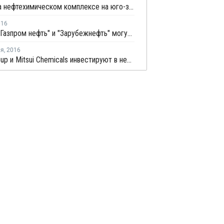
Пожар на нефтехимическом комплексе на юго-западе Ирана взят под контроль
016
Лукойл, "Газпром нефть" и "Зарубежнефть" могут принять участие в проектах в Сирии
ля
,
2016
Linde Group и Mitsui Chemicals инвестируют в нефтехимические проекты в Иране