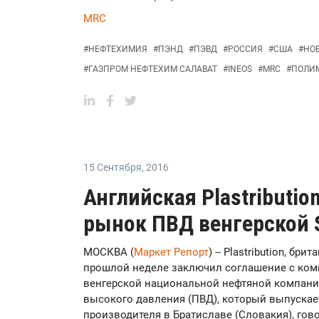
MRC
#
НЕФТЕХИМИЯ
#
ПЭНД
#
ПЭВД
#
РОССИЯ
#
США
#
НО
#
ГАЗПРОМ НЕФТЕХИМ САЛАВАТ
#
INEOS
#
MRC
#
ПОЛИ
15 Сентября
,
2016
Английская Plastributio
рынок ПВД венгерской S
МОСКВА (
Маркет Репорт
) -- Plastribution, б
прошлой неделе заключил соглашение с комп
венгерской национальной нефтяной компании
высокого давления (ПВД), который выпускае
производителя в Братиславе (Словакия), гов