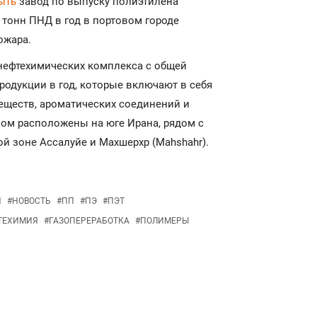
ыть
завод по выпуску полиэтилена
 тонн ПНД в год в портовом городе
ожара.
нефтехимических комплекса с общей
одукции в год, которые включают в себя
еществ, ароматических соединений и
ном расположены на юге Ирана, рядом с
й зоне Ассалуйе и Махшерхр (Mahshahr).
Н
#
НОВОСТЬ
#
ПП
#
ПЭ
#
ПЭТ
ТЕХИМИЯ
#
ГАЗОПЕРЕРАБОТКА
#
ПОЛИМЕРЫ