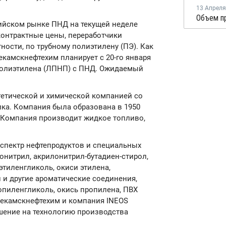
13 Апреля
сийском рынке ПНД на текущей неделе
онтрактные цены, переработчики
ности, по трубному полиэтилену (ПЭ). Как
камскнефтехим планирует с 20-го января
полиэтилена (ЛПНП) с ПНД. Ожидаемый
ргетической и химической компанией со
ика. Компания была образована в 1950
). Компания производит жидкое топливо,
 спектр нефтепродуктов и специальных
онитрил, акрилонитрил-бутадиен-стирол,
тиленгликоль, окиси этилена,
 и другие ароматические соединения,
опиленгликоль, окись пропилена, ПВХ
жнекамскнефтехим и компания INEOS
ение на технологию производства