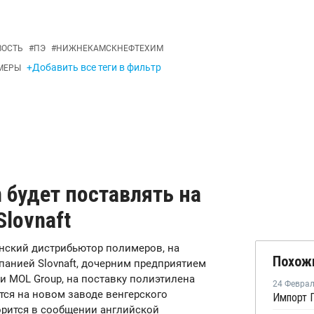
ВОСТЬ
#
ПЭ
#
НИЖНЕКАМСКНЕФТЕХИМ
+Добавить все теги в фильтр
МЕРЫ
n будет поставлять на
lovnaft
ританский дистрибьютор полимеров, на
Похож
анией Slovnaft, дочерним предприятием
 MOL Group, на поставку полиэтилена
24 Февра
тся на новом заводе венгерского
орится в сообщении английской