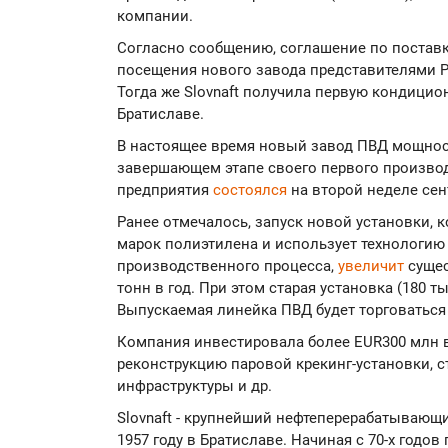
компании.
Согласно сообщению, соглашение по постав
посещения нового завода представителями Pla
Тогда же Slovnaft получила первую кондицио
Братиславе.
В настоящее время новый завод ПВД мощность
завершающем этапе своего первого произво
предприятия
состоялся
на второй неделе сен
Ранее отмечалось, запуск новой установки, 
марок полиэтилена и использует технологию 
производственного процесса,
увеличит
сущес
тонн в год. При этом старая установка (180 т
Выпускаемая линейка ПВД будет торговаться 
Компания инвестировала более EUR300 млн в
реконструкцию паровой крекинг-установки, 
инфраструктуры и др.
Slovnaft - крупнейший нефтеперерабатывающи
1957 году в Братиславе. Начиная с 70-х годов