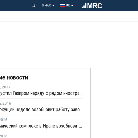
О НАС
RU
ие новости
я
,
2017
Иран допустил Газпром наряду с рядом иностранных компаний к участию в нефтегазовом раунде
а
,
2016
NPC на текущей неделе возобновит работу завода ароматических веществ в Иране
2016
Нефтехимический комплекс в Иране возобновит работу через 3-4 недели после пожара
2016