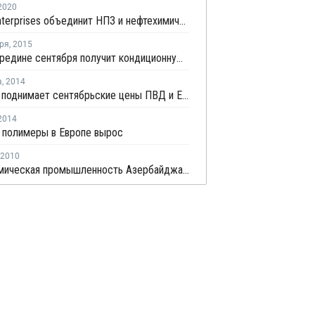
2020
Motiva Enterprises объединит НПЗ и нефтехимические заводы в Порт-Артуре в единый комплекс
ря
,
2015
TVK в середине сентября получит кондиционную продукцию на новом заводе бутадиена в Венгрии
а
,
2014
Celanese поднимает сентябрьские цены ПВД и ЕВА
2014
 полимеры в Европе вырос
2010
Нефтехимическая промышленность Азербайджана может пополниться новым производственным комплексом