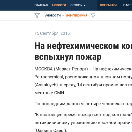
ГЛАВНАЯ
НОВОСТИ
ОБЗОРЫ
ВСЕ РЫНКИ
НЕФТЕ
#
НОВОСТИ
#
НЕФТЕХИМИЯ
15 Сентября
,
2016
На нефтехимическом ко
вспыхнул пожар
МОСКВА (Маркет Репорт) -- На нефтехимичес
Petrochemical, расположенном в южном пор
(Assaluyeh), в среду, 14 сентября произошел
местные СМИ.
По последним данным, четыре человека пол
"В настоящее время пожар взят под контроль"
антикризисному управлению в южной провинц
(Qassem Qaedi).