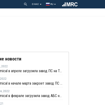
О НАС
RU
ие новости
,
2022
Taita Chemical в апреле загрузила завод ПС на Тайване на полную мощность
2022
Taita Chemical в начале марта закроет завод ПС в Тайване на плановую профилактику
ля
,
2022
Taita Chemical в феврале загрузила завод АБС на Тайване на полную мощность
021