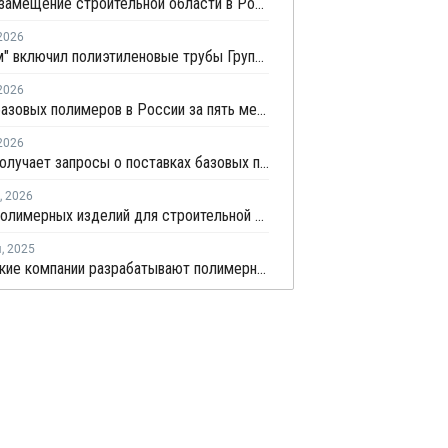
Импортозамещение строительной области в России превышает 98%
2026
"Росатом" включил полиэтиленовые трубы Группы ПОЛИПЛАСТИК в Реестр инноваций
2026
Выпуск базовых полимеров в России за пять месяцев вырос на 3,8%
2026
СИБУР получает запросы о поставках базовых полимеров на принципиально новые рынки
,
2026
Выпуск полимерных изделий для строительной отрасли в первом квартале показал падение до 25%
я
,
2025
Московские компании разрабатывают полимерные решения для строительства