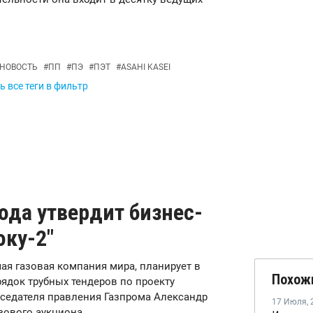
НОВОСТЬ
#
ПП
#
ПЭ
#
ПЭТ
#
ASAHI KASEI
 все теги в фильтр
года утвердит бизнес-
оку-2"
йшая газовая компания мира, планирует в
Похож
рядок трубных тендеров по проекту
дседателя правления Газпрома Александр
17 Июля
,
зового аукциона.