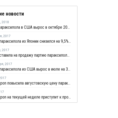
ие новости
я
,
2018
Импорт параксилола в США вырос в октябре 2017 года на 62%
ря
,
2017
Экспорт параксилола из Японии снизился на 9,5% в октябре
я
,
2017
Sabic выставила на продажу партию параксилола с отгрузкой в декабре
ря
,
2017
Экспорт параксилола из США вырос в июле на 3,5%
2017
JXTG Nippon повысила августовскую цену параксилола на USD10 за тонну
017
JXTG Nippon на текущей неделе приступит к профилактике на линии параксилола в Сакаи