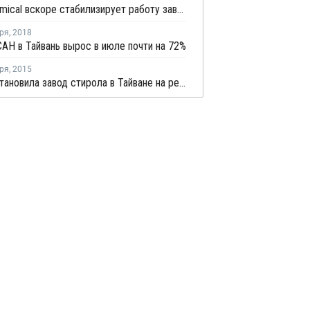
Taita Chemical вскоре стабилизирует работу завода ПС в Тайване после остановки
ря
,
2018
АН в Тайвань вырос в июле почти на 72%
ря
,
2015
GPPC остановила завод стирола в Тайване на ремонт