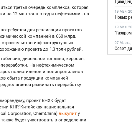
оиться третья очередь комплекса, которая
19 Мая
,
2
и на 12 млн тонн в год и нефтехимии - на
19 Мая
,
2
 потребуется для реализации проектов
ехимической компанией в 660 млрд.
в строительство инфраструктурных
07 Марта
,
дорожанию проекта до 1,3 трлн рублей.
тобензин, дизельное топливо, керосин,
епереработки. На нефтехимическом
марок полиэтиленов и полипропиленов
ков сбыта продукции компанией
предполагается развивать переработку
еморандуму, проект ВНХК будет
стии КНР."Китайская национальная
cal Corporation, ChemChina)
выкупит
у
 также будет участвовать в определении