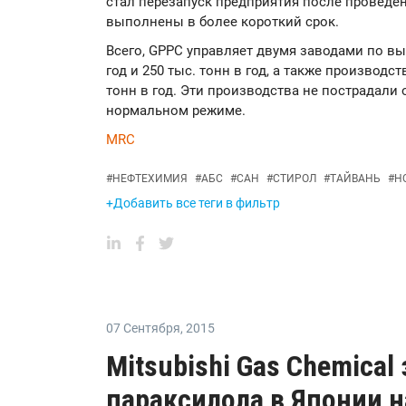
стал перезапуск предприятия после проведе
выполнены в более короткий срок.
Всего, GPPC управляет двумя заводами по вы
год и 250 тыс. тонн в год, а также производ
тонн в год. Эти производства не пострадали
нормальном режиме.
MRC
#
НЕФТЕХИМИЯ
#
АБС
#
САН
#
СТИРОЛ
#
ТАЙВАНЬ
#
Н
+Добавить все теги в фильтр
07 Сентября
,
2015
Mitsubishi Gas Chemical
параксилола в Японии 