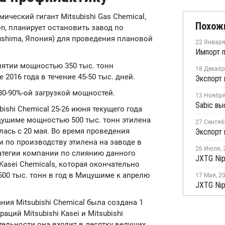
мический гигант Mitsubishi Gas Chemical,
Похож
ion, планирует остановить завод по
shima, Япония) для проведения плановой
22 Январ
иятии мощностью 350 тыс. тонн
18 Декаб
2016 года в течение 45-50 тыс. дней.
80-90%-ой загрузкой мощностей.
13 Ноябр
ishi Chemical 25-26 июня текущего года
цушиме мощностью 500 тыс. тонн этилена
27 Сентяб
лась с 20 мая. Во время проведения
 по производству этилена на заводе в
26 Июля
,
ратегии компании по слиянию данного
asei Chemicals, которая окончательно
00 тыс. тонн в год в Мицушиме к апрелю
17 Мая
,
2
ия Mitsubishi Chemical была создана 1
аций Mitsubishi Kasei и Mitsubishi
тельности она входит в десятку ведущих