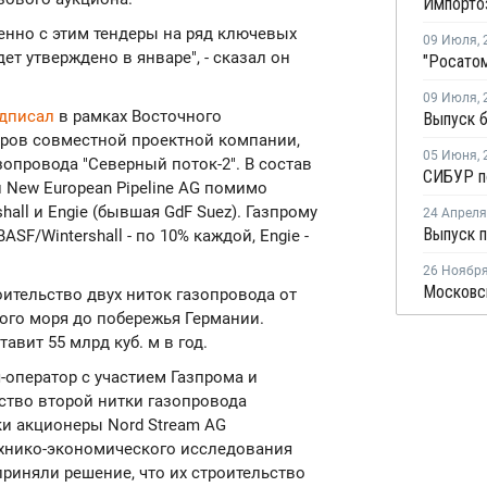
енно с этим тендеры на ряд ключевых
09 Июля
,
дет утверждено в январе", - сказал он
09 Июля
,
дписал
в рамках Восточного
ров совместной проектной компании,
05 Июня
,
зопровода "Северный поток-2". В состав
New European Pipeline AG помимо
shall и Engie (бывшая GdF Suez). Газпрому
24 Апреля
ASF/Wintershall - по 10% каждой, Engie -
26 Ноябр
оительство двух ниток газопровода от
ого моря до побережья Германии.
вит 55 млрд куб. м в год.
я-оператор с участием Газпрома и
ство второй нитки газопровода
тки акционеры Nord Stream AG
ехнико-экономического исследования
 приняли решение, что их строительство