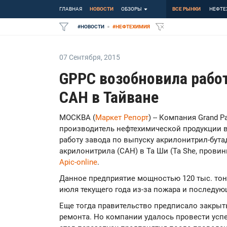
ГЛАВНАЯ
НОВОСТИ
ОБЗОРЫ
ВСЕ РЫНКИ
НЕФТЕ
#
НОВОСТИ
#
НЕФТЕХИМИЯ
07 Сентября
,
2015
GPPC возобновила рабо
САН в Тайване
МОСКВА (
Маркет Репорт
) -- Компания Grand P
производитель нефтехимической продукции в
работу завода по выпуску акрилонитрил-бута
акрилонитрила (САН) в Та Ши (Ta She, провин
Apic-online
.
Данное предприятие мощностью 120 тыс. то
июля текущего года из-за пожара и последую
Еще тогда правительство предписало закрыт
ремонта. Но компании удалось провести усп