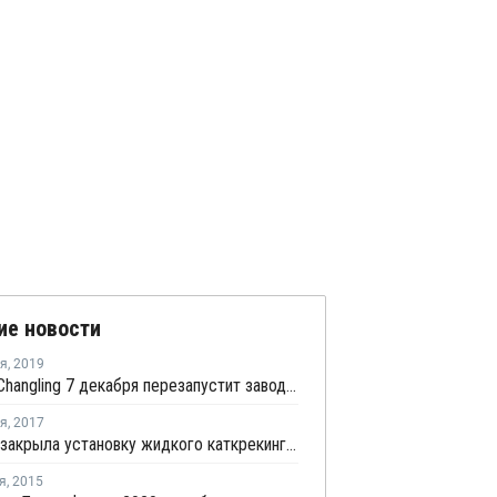
ие новости
ря
,
2019
Sinopec Changling 7 декабря перезапустит завод окиси пропилена в провинции Хунань после планового ремонта
ря
,
2017
Indian Oil закрыла установку жидкого каткрекинга в Парадипе из-за пожара на НПЗ
я
,
2015