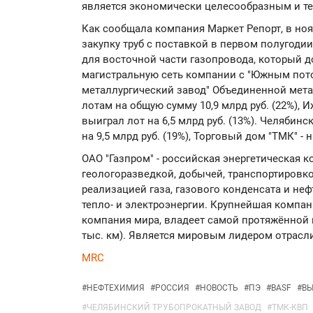
является экономически целесообразным и т
Как сообщала компания Маркет Репорт, в но
закупку труб с поставкой в первом полугодии
для восточной части газопровода, который 
магистральную сеть компании с "Южным пото
металлургический завод" Объединенной мет
лотам на общую сумму 10,9 млрд руб. (22%), 
выиграл лот на 6,5 млрд руб. (13%). Челябин
на 9,5 млрд руб. (19%), Торговый дом "ТМК" - на
ОАО "Газпром" - российская энергетическая 
геологоразведкой, добычей, транспортировко
реализацией газа, газового конденсата и не
тепло- и электроэнергии. Крупнейшая компан
компания мира, владеет самой протяжённой 
тыс. км). Является мировым лидером отрасл
MRC
#
НЕФТЕХИМИЯ
#
РОССИЯ
#
НОВОСТЬ
#
ПЭ
#
BASF
#
ВЫ
#
ЧЕЛЯБИНСКИЙ ТРУБОПРОКАТНЫЙ ЗАВОД
#
ТМК-КВП