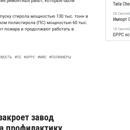
ния ремонтных работ, которые были
28 Сентяб
пуску стирола мощностью 130 тыс. тонн в
Импорт С
ством полистирола (ПС) мощностью 60 тыс.
 от пожара и продолжают работать в
18 Сентяб
ОВОСТЬ
#
ПС
#
GPPC
#
MRC
#
ПОЛИМЕРЫ
 закроет завод
на профилактику