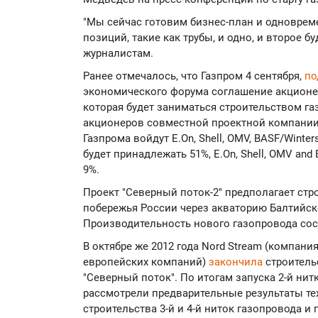
"Мы сейчас готовим бизнес-план и одноврем
позиций, такие как трубы, и одно, и второе бу
журналистам.
Ранее отмечалось, что Газпром 4 сентября,
по
экономического форума соглашение акционе
которая будет заниматься строительством га
акционеров совместной проектной компании 
Газпрома войдут E.On, Shell, OMV, BASF/Winter
будет принадлежать 51%, E.On, Shell, OMV and B
9%.
Проект "Северный поток-2" предполагает стр
побережья России через акваторию Балтийск
Производительность нового газопровода соста
В октябре же 2012 года Nord Stream (компани
европейских компаний)
закончила
строитель
"Северный поток". По итогам запуска 2-й ни
рассмотрели предварительные результаты т
строительства 3-й и 4-й ниток газопровода и