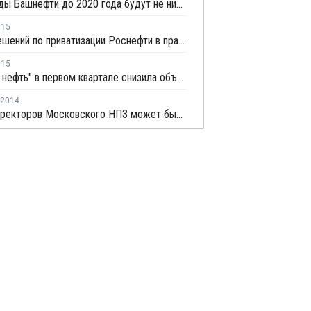
Дивиденды Башнефти до 2020 года будут не ниже 20 млрд рублей и 25% прибыли
015
Новых решений по приватизации Роснефти в правительстве нет - Улюкаев
015
"Газпром нефть" в первом квартале снизила объемы нефтепереработки на 4,2%
2014
Совет директоров Московского НПЗ может быть избран в прежнем составе