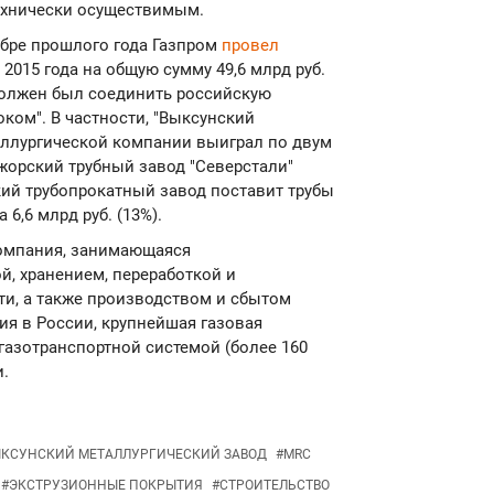
ехнически осуществимым.
ябре прошлого года Газпром
провел
 2015 года на общую сумму 49,6 млрд руб.
должен был соединить российскую
ком". В частности, "Выксунский
аллургической компании выиграл по двум
Ижорский трубный завод "Северстали"
ский трубопрокатный завод поставит трубы
 6,6 млрд руб. (13%).
компания, занимающаяся
й, хранением, переработкой и
фти, а также производством и сбытом
ия в России, крупнейшая газовая
газотранспортной системой (более 160
и.
КСУНСКИЙ МЕТАЛЛУРГИЧЕСКИЙ ЗАВОД
#
MRC
#
ЭКСТРУЗИОННЫЕ ПОКРЫТИЯ
#
СТРОИТЕЛЬСТВО