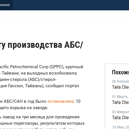
ХИМИЯ
ту производства АБС/
acific Petrochemical Corp (GPPC), крупный
Похож
 Тайване, на выходных возобновила
диен-стирола (АБС)/стирол-
06 Апреля
ция Гаосюн, Тайвань), сообщил портал
01 Марта
,
нн АБС/САН в год было
остановлено
10
щего взрыва на заводе.
03 Февра
ь завод на три месяца для проведения
ешные переговоры, результатом которых
18 Мая
,
2