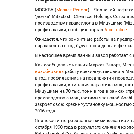
МОСКВА (
Маркет Репорт
) -- Японский нефтехи
"дочка" Mitsubishi Chemical Holdings Corporat
производству параксилола в Мицушиме (Mizu
профилактики, сообщил портал
Apic-online
.
Ожидается, что ремонтные работы на предпр
параксилола в год будут проведены в феврале 
В настоящее время данный завод работает с 
Как сообщала компания Маркет Репорт, Mitsub
возобновила
работу крекинг-установки в Ми
в год, профилактика на предприятии проводи
профилактики, компания нарастила мощности
Мицушиме на 70 тыс. тонн в год в рамках ст
производства с мощностями японской Asahi K
закроет свою крекинг-установку мощностью 5
2016 года.
Японская интегрированная химическая компан
октября 1990 года в результате слияния корпор
Petrochemical Co. За счет широкой сферы дея