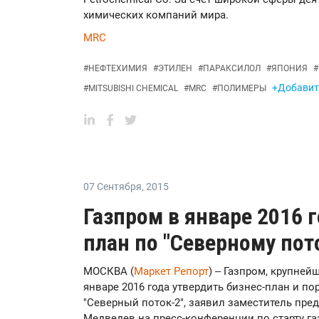
химических компаний мира.
MRC
#
НЕФТЕХИМИЯ
#
ЭТИЛЕН
#
ПАРАКСИЛОЛ
#
ЯПОНИЯ
#
+Добавить
#
MITSUBISHI CHEMICAL
#
MRC
#
ПОЛИМЕРЫ
07 Сентября
,
2015
Газпром в январе 2016 
план по "Северному пот
МОСКВА (
Маркет Репорт
) -- Газпром, крупне
январе 2016 года утвердить бизнес-план и по
"Северный поток-2", заявил заместитель пре
Медведев на пресс-конференции по старту га