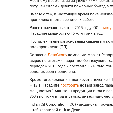
местному времени, из-за утечки химических 
потушен силами девяти пожарных бригад в те
Вместе с тем, в настоящее время пока неизве
пропилена вновь вернется к работе.
Ранее отмечалось, что в 2015 году IOC
присту
Парадипе мощностью 15 млн тонн в год.
Пропилен является основным сырьевым ком
полипропилена (ПП).
Согласно
ДатаСкопу
компании Маркет Репорт
вырос по итогам января - ноября текущего г
периодом 2016 года и составил 160,8 тыс. т
сополимеров пропилена.
Кроме того, компания планирует в течение 4-
НПЗ в Парадипе
построить
новый завод пара
мощностью 1 млн тонн продукции в год и за
350 тыс. тонн в год в рамках инвестиционног
Indian Oil Corporation (IOC) - индийская госу
штаб-квартирой в Нью-Дели.