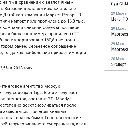
 на 4% в сравнении с аналогичным
онн. Выросли поставки исключительно
29 Марта
,
е ДатаСкоп компании Маркет Репорт. В
или импорт полипропилена до 16,3 тыс.
ные компании снизили объемы поставок
29 Марта
,
фия и блок-сополимера пропилена (ПП-
 было импортировано 160,8 тыс. тонн
29 Марта
,
 годом ранее. Серьезное сокращение
, тогда как наибольший прирост импорта
28 Марта
,
Экспорт 
3,5% в 2018 году
йтинговое агентство Moody's
году, сообщает Liga. В этом году рост
в агентства, составит 2%. Moody's
постепенно восстанавливаться после
ия замедлится. При этом внешняя
ка остаются слабыми. Геополитические
рей территориального суверенитета, как в