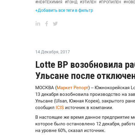
#
НЕФТЕХИМИЯ
#
ПЭНД
#
ЭТИЛЕН
#
ПРОПИЛЕН
#
НОВ
+Добавить все теги в фильтр
14 Декабря
,
2017
Lotte BP возобновила р
Ульсане после отключе
МОСКВА (
Маркет Репорт
) -- Южнокорейская Lo
13 декабря возобновила производство на за
Ульсане (Ulsan, Южная Корея), закрытого ран
сообщил
ICIS
источник в компании.
В настоящее же время данное предприятие мо
которое было остановлено 12 декабря, работ
на уровне 60%, сказал источник.