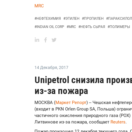
MRC
#
НЕФТЕХИМИЯ
#
ЭТИЛЕН
#
ПРОПИЛЕН
#
ПАРАКСИЛОЛ
#
INDIAN OIL CORP
#
MRC
#
НЕФТЬ СЫРАЯ
#
ПОЛИМЕРЫ
14 Декабря
,
2017
Unipetrol снизила прои
из-за пожара
МОСКВА (
Маркет Репорт
) -- Чешская нефтепе
(входит в PKN Orlen Group SA, Польша) огран
частичного окисления природного газа (РОХ)
Литвинове из-за пожара, сообщает
Reuters
.
Пожар произошел 12 декабря текущего года. 