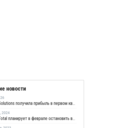
ие новости
026
Hanwha Solutions получила прибыль в первом квартале и прогнозирует рост прибыли далее
я
,
2024
Hanwha Total планирует в феврале остановить выпуск ЭВА на линии №2 в Даэсане