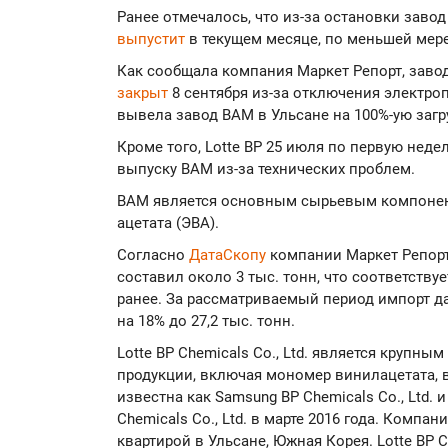
Ранее отмечалось, что из-за остановки завод
выпустит
в текущем месяце, по меньшей мере,
Как сообщала компания Маркет Репорт, заво
закрыт
8 сентября из-за отключения электропи
вывела завод ВАМ в Ульсане на 100%-ую загр
Кроме того, Lotte BP 25 июля по первую неде
выпуску ВАМ из-за технических проблем.
ВАМ является основным сырьевым компонент
ацетата (ЭВА).
Согласно
ДатаСкопу
компании Маркет Репорт
составил около 3 тыс. тонн, что соответств
ранее. За рассматриваемый период импорт д
на 18% до 27,2 тыс. тонн.
Lotte BP Chemicals Co., Ltd. является крупн
продукции, включая мономер винилацетата, 
известна как Samsung BP Chemicals Co., Ltd. 
Chemicals Co., Ltd. в марте 2016 года. Компан
квартирой в Ульсане, Южная Корея. Lotte BP 