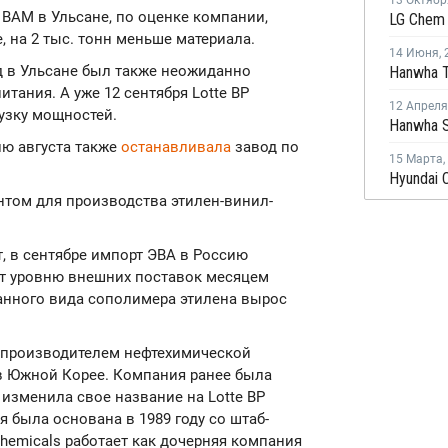
13 Октябр
 ВАМ в Ульсане, по оценке компании,
 на 2 тыс. тонн меньше материала.
14 Июня
,
д в Ульсане был также неожиданно
Hanwha T
тания. А уже 12 сентября Lotte BP
12 Апреля
узку мощностей.
лю августа также
останавливала
завод по
15 Марта
,
ом для производства этилен-винил-
, в сентябре импорт ЭВА в Россию
ует уровню внешних поставок месяцем
анного вида сополимера этилена вырос
ым производителем нефтехимической
в Южной Корее. Компания ранее была
и изменила свое название на Lotte BP
ия была основана в 1989 году со штаб-
Chemicals работает как дочерняя компания