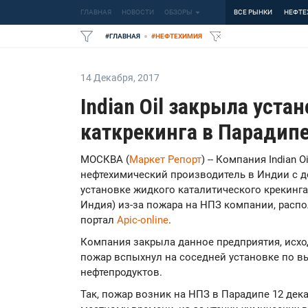
ГЛАВНАЯ
НОВОСТИ
ОБЗОРЫ
ВСЕ РЫНКИ
НЕФТЕ
#
ГЛАВНАЯ
#
НЕФТЕХИМИЯ
14 Декабря
,
2017
Indian Oil закрыла уста
каткрекинга в Парадипе
МОСКВА (
Маркет Репорт
) -- Компания Indian 
нефтехимический производитель в Индии с д
установке жидкого каталитического крекинга 
Индия) из-за пожара на НПЗ компании, расп
портал
Apic-online
.
Компания закрыла данное предприятия, исхо
пожар вспыхнул на соседней установке по в
нефтепродуктов.
Так, пожар возник на НПЗ в Парадипе 12 дека