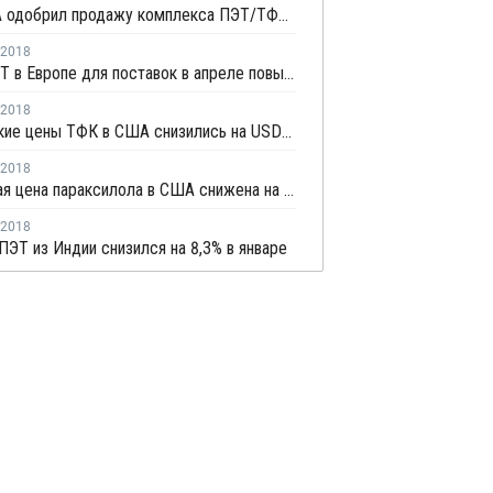
Суд США одобрил продажу комплекса ПЭТ/ТФК M&G
2018
Цены ПЭТ в Европе для поставок в апреле повысятся
2018
Мартовские цены ТФК в США снизились на USD4 за тонну
2018
Мартовкая цена параксилола в США снижена на USD5,5 за тонну
2018
ПЭТ из Индии снизился на 8,3% в январе