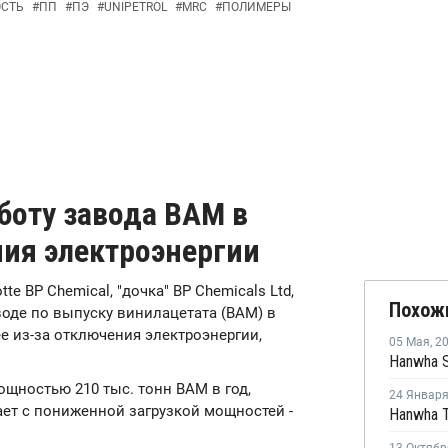
ОСТЬ
#
ПП
#
ПЭ
#
UNIPETROL
#
MRC
#
ПОЛИМЕРЫ
аботу завода ВАМ в
ния электроэнергии
tte BP Chemical, "дочка" BP Chemicals Ltd,
Похож
воде по выпуску винилацетата (ВАМ) в
ее из-за отключения электроэнергии,
05 Мая
,
2
щностью 210 тыс. тонн ВАМ в год,
24 Январ
ает с пониженной загрузкой мощностей -