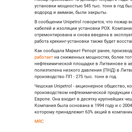
установки мощностью 545 тыс. тонн в год бы
водород и аммиак, были закрыты.
В сообщении Unipetrol говорится, что пожар
кабелей и изоляции установки POX. Компания
отремонтирована и снова введена в эксплуа
работа крекинг-установки также будет восст
Как сообщала Маркет Репорт ранее, производ
работает
на сниженных мощностях, более тог
нефтехимической площадке в Литвинове в ав
полиэтилена низкого давления (ПНД) в Литви
производство ПП - 275 тыс. тонн в год.
Чешская Unipetrol - акционерное общество, к
производством нефтехимической продукции 
Европе. Она входит в десятку крупнейших че
Компания была основана в 1994 году и с 2004 
которому принадлежит 63% акций в компании
MRC