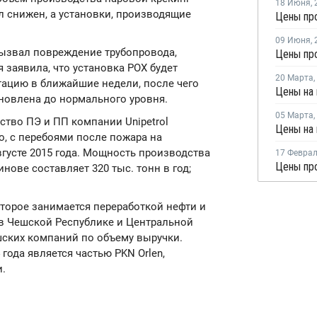
18 Июня
,
л снижен, а установки, производящие
Цены пр
09 Июня
,
 вызвал повреждение трубопровода,
Цены про
 заявила, что установка POX будет
20 Марта
,
тацию в ближайшие недели, после чего
Цены на 
ановлена до нормального уровня.
05 Марта
,
ство ПЭ и ПП компании Unipetrol
о, с перебоями после пожара на
густе 2015 года. Мощность производства
17 Февра
нове составляет 320 тыс. тонн в год;
оторое занимается переработкой нефти и
в Чешской Республике и Центральной
шских компаний по объему выручки.
года является частью PKN Orlen,
.