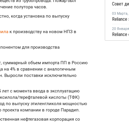
веществ из трубопровода. Пожар был
чение полутора часов.
03 Марта
,
стно, когда установка по выпуску
20 Январ
пила
к производству на новом НПЗ в
понентом для производства
, суммарный объем импорта ПП в Россию
ода на 4% в сравнении с аналогичным
онн. Выросли поставки исключительно
5 лет с момента ввода в эксплуатацию
ксилола/терефталевой кислоты (ТФК)
вод по выпуску этиленгликоля мощностью
о проекта компании в городе Парадип.
дарственная нефтегазовая корпорация со