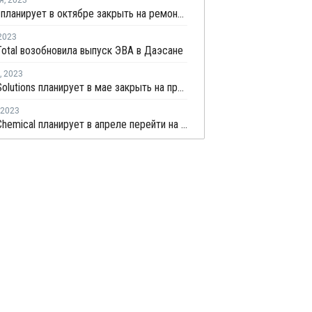
я
,
2023
LG Chem планирует в октябре закрыть на ремонт производство ЭВА в Даэсане
2023
otal возобновила выпуск ЭВА в Даэсане
,
2023
Hanwha Solutions планирует в мае закрыть на профилактику три линии по выпуску ЭВА в Ульсане
2023
Hyundai Chemical планирует в апреле перейти на выпуск ПВД на заводе в Даэсане