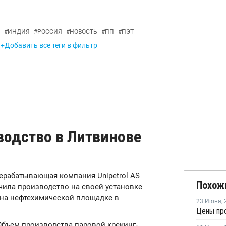
#
ИНДИЯ
#
РОССИЯ
#
НОВОСТЬ
#
ПП
#
ПЭТ
+Добавить все теги в фильтр
зводство в Литвинове
рерабатывающая компания Unipetrol AS
Похож
ичила производство на своей установке
 на нефтехимической площадке в
23 Июня
,
Цены пр
Объем производства паровой крекинг-