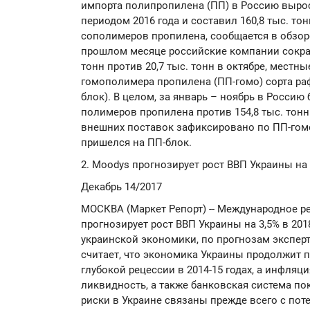
импорта полипропилена (ПП) в Россию вырос
периодом 2016 года и составил 160,8 тыс. т
сополимеров пропилена, сообщается в обзор
прошлом месяце российские компании сократ
тонн против 20,7 тыс. тонн в октябре, мест
гомополимера пропилена (ПП-гомо) сорта ра
блок). В целом, за январь – ноябрь в Россию
полимеров пропилена против 154,8 тыс. тонн
внешних поставок зафиксировано по ПП-гомо
пришелся на ПП-блок.
2. Moodys прогнозирует рост ВВП Украины на 
Декабрь 14/2017
МОСКВА (Маркет Репорт) -- Международное ре
прогнозирует рост ВВП Украины на 3,5% в 2018 
украинской экономики, по прогнозам эксперто
считает, что экономика Украины продолжит 
глубокой рецессии в 2014-15 годах, а инфляц
ликвидность, а также банковская система по
риски в Украине связаны прежде всего с поте