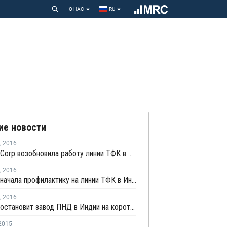
О НАС
RU
ие новости
,
2016
Indian Oil Corp возобновила работу линии ТФК в Индии после профилактики
,
2016
Indian Oil начала профилактику на линии ТФК в Индии
,
2016
Indian Oil остановит завод ПНД в Индии на короткую профилактику
2015