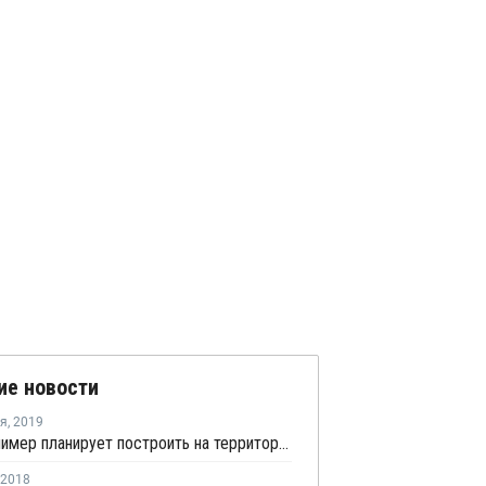
ие новости
ря
,
2019
АРД-Полимер планирует построить на территории ОЭЗ "Узловая" производство пленок из ПЭТ
2018