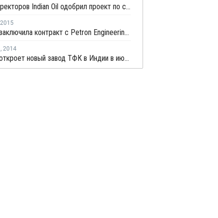
Совет директоров Indian Oil одобрил проект по строительству завода параксилола и ТФК в Индии
2015
Reliance заключила контракт с Petron Engineering на строительства завода ЛПНП
я
,
2014
Reliance откроет новый завод ТФК в Индии в июне-июле 2014 года