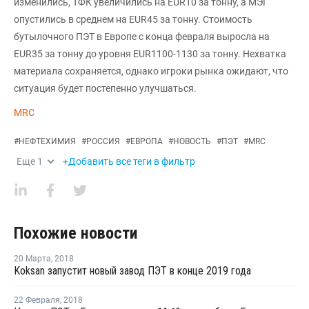
изменились, ТФК увеличились на EUR10 за тонну, а МЭГ
опустились в среднем на EUR45 за тонну. Стоимость
бутылочного ПЭТ в Европе с конца февраля выросла на
EUR35 за тонну до уровня EUR1100-1130 за тонну. Нехватка
материала сохраняется, однако игроки рынка ожидают, что
ситуация будет постепенно улучшаться.
MRC
#
НЕФТЕХИМИЯ
#
РОССИЯ
#
ЕВРОПА
#
НОВОСТЬ
#
ПЭТ
#
MRC
Еще
1
+Добавить все теги в фильтр
Похожие новости
20 Марта
,
2018
Koksan запустит новый завод ПЭТ в конце 2019 года
22 Февраля
,
2018