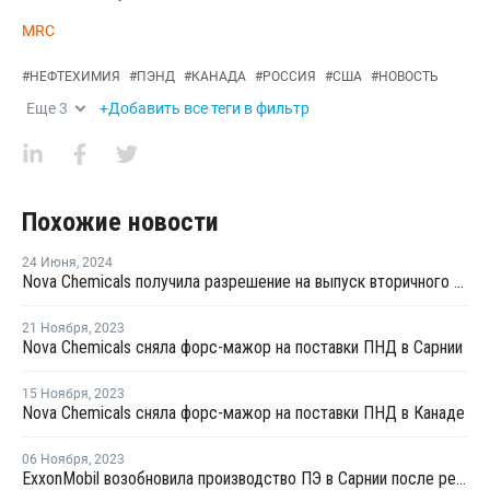
MRC
#
НЕФТЕХИМИЯ
#
ПЭНД
#
КАНАДА
#
РОССИЯ
#
США
#
НОВОСТЬ
Еще
3
+Добавить все теги в фильтр
Похожие новости
24 Июня
,
2024
Nova Chemicals получила разрешение на выпуск вторичного ЛПНП для пищевых продуктов
21 Ноября
,
2023
Nova Chemicals сняла форс-мажор на поставки ПНД в Сарнии
15 Ноября
,
2023
Nova Chemicals сняла форс-мажор на поставки ПНД в Канаде
06 Ноября
,
2023
ExxonMobil возобновила производство ПЭ в Сарнии после ремонта