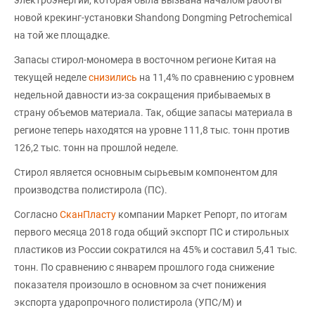
электроэнергии, которая была вызвана началом работы
новой крекинг-установки Shandong Dongming Petrochemical
на той же площадке.
Запасы стирол-мономера в восточном регионе Китая на
текущей неделе
снизились
на 11,4% по сравнению с уровнем
недельной давности из-за сокращения прибываемых в
страну объемов материала. Так, общие запасы материала в
регионе теперь находятся на уровне 111,8 тыс. тонн против
126,2 тыс. тонн на прошлой неделе.
Стирол является основным сырьевым компонентом для
производства полистирола (ПС).
Согласно
СканПласту
компании Маркет Репорт, по итогам
первого месяца 2018 года общий экспорт ПС и стирольных
пластиков из России сократился на 45% и составил 5,41 тыс.
тонн. По сравнению с январем прошлого года снижение
показателя произошло в основном за счет понижения
экспорта ударопрочного полистирола (УПС/М) и