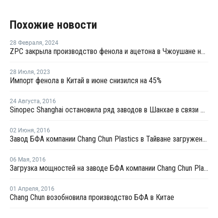
Похожие новости
28 Февраля
,
2024
ZPC закрыла производство фенола и ацетона в Чжоушане на ремонт
28 Июля
,
2023
Импорт фенола в Китай в июне снизился на 45%
24 Августа
,
2016
Sinopec Shanghai остановила ряд заводов в Шанхае в связи с проведением саммита G20 в начале сентября
02 Июня
,
2016
Завод БФА компании Chang Chun Plastics в Тайване загружен в июне на 90%
06 Мая
,
2016
Загрузка мощностей на заводе БФА компании Chang Chun Plastics в Китае составляет 90%
01 Апреля
,
2016
Chang Chun возобновила производство БФА в Китае