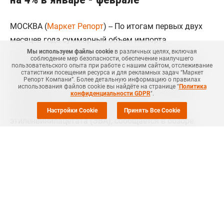
МОСКВА (
Маркет Репорт
) -- По итогам первых двух
месяцев года суммарный объем импорта
Мы используем файлы cookie
в различных целях, включая
полиэтилена на украинский рынок вырос на 4% в
соблюдение мер безопасности, обеспечение наилучшего
сравнении с аналогичным показателем 2017 года и
пользовательского опыта при работе с нашим сайтом, отслеживание
статистики посещения ресурса и для рекламных задач “Маркет
составил около 41,2 тыс. тонн. В то же время
Репорт Компани”. Более детальную информацию о правилах
использования файлов cookie вы найдёте на странице "
Политика
сокращение импорта зафиксировано в сегменте
конфиденциальности GDPR
".
полиэтилена низкого давления (ПНД) и
Настройки Cookie
Принять Все Cookie
этиленвинилацетата (ЭВА), сообщается в обзоре
ДатаСкоп
.
В прошлом месяце внешние поставки полиэтилена на
Украину фактически остались на уровне января и составили
около 20,6 тыс. тонн. В целом, по итогам января – февраля
2018 года суммарный объем внешних поставок полиэтилена
достиг уровня 41,2 тыс. тонн против 39,7 тыс. тонн годом
ранее, сократился импорт ПНД за счет роста собственного
производства, также снизилась потребность в ЭВА.