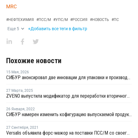
MRC
#
НЕФТЕХИМИЯ
#
ПСС/М
#
УПС/М
#
РОССИЯ
#
НОВОСТЬ
#
ПС
Еще
5
+Добавить все теги в фильтр
Похожие новости
15 Мая
,
2026
СИБУР анонсировал две инновации для упаковки и производства бытовой техники
27 Марта
,
2025
ZVENO выпустила модификатор для переработки вторичного ПС
26 Января
,
2022
СИБУР намерен изменить кофигурацию выпускаемой продукции комплекса "Этилен-600" на НКНХ
27 Сентября
,
2021
Versalis объявила форс-мажор на поставки ПСС/М со своего завода в Мантуе