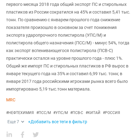
первого месяца 2018 года общий экспорт ПС и стирольных
пластиков из России сократился на 45% и составил 5,41 тыс.
тонн. По сравнению с январем прошлого года снижение
показателя произошло в основном за счет понижения
экспорта ударопрочного полистирола (УПС/М) и
полистирола общего назначения (ПСС/М) - минус 54%, тогда
как экспорт вспенивающегося полистирола (ПСВ-С)
практически остался на уровне прошлого года - плюс 1%.
Общий же импорт ПС и стирольных пластиков в РФ вырос в
январе текущего года на 35% и составил 6,99 тыс. тонн; в
январе 2017 года российскими игроками рынка всего было
импортировано 5,19 тыс.тонн материала.
MRC
#
НЕФТЕХИМИЯ
#
ПСС/М
#
УПС/М
#
ПСВ-С
#
КИТАЙ
#
РОССИЯ
Еще
7
+Добавить все теги в фильтр