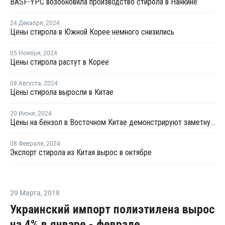
BASF-YPC возобновила производство стирола в Нанкине
24 Декабря
,
2024
Цены стирола в Южной Корее немного снизились
05 Ноября
,
2024
Цены стирола растут в Корее
08 Августа
,
2024
Цены стирола выросли в Китае
20 Июня
,
2024
Цены на бензол в Восточном Китае демонстрируют заметную тенденцию к росту
08 Февраля
,
2024
Экспорт стирола из Китая вырос в октябре
29 Марта
,
2018
Украинский импорт полиэтилена вырос
на 4% в январе - феврале