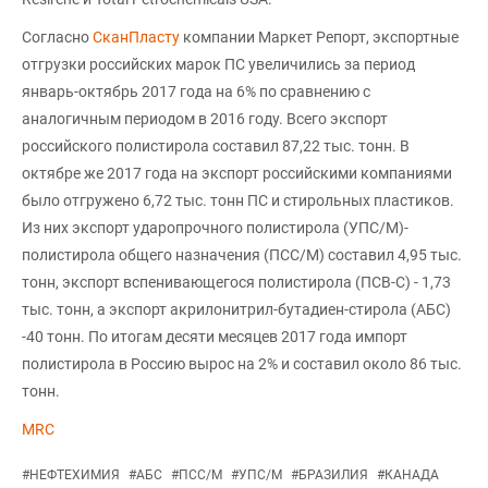
Согласно
СканПласту
компании Маркет Репорт, экспортные
отгрузки российских марок ПС увеличились за период
январь-октябрь 2017 года на 6% по сравнению с
аналогичным периодом в 2016 году. Всего экспорт
российского полистирола составил 87,22 тыс. тонн. В
октябре же 2017 года на экспорт российскими компаниями
было отгружено 6,72 тыс. тонн ПС и стирольных пластиков.
Из них экспорт ударопрочного полистирола (УПС/М)-
полистирола общего назначения (ПСС/М) составил 4,95 тыс.
тонн, экспорт вспенивающегося полистирола (ПСВ-С) - 1,73
тыс. тонн, а экспорт акрилонитрил-бутадиен-стирола (АБС)
-40 тонн. По итогам десяти месяцев 2017 года импорт
полистирола в Россию вырос на 2% и составил около 86 тыс.
тонн.
MRC
#
НЕФТЕХИМИЯ
#
АБС
#
ПСС/М
#
УПС/М
#
БРАЗИЛИЯ
#
КАНАДА