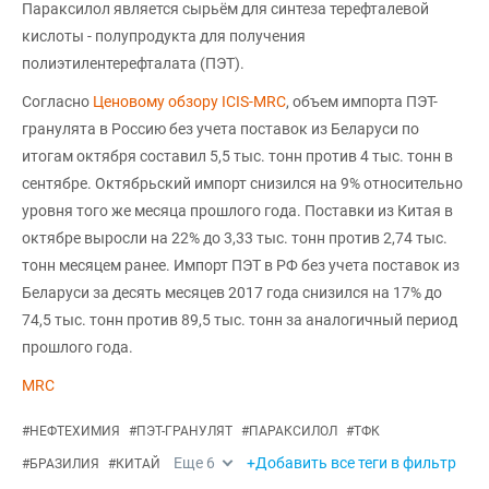
Параксилол является сырьём для синтеза терефталевой
кислоты - полупродукта для получения
полиэтилентерефталата (ПЭТ).
Согласно
Ценовому обзору ICIS-MRC
, объем импорта ПЭТ-
гранулята в Россию без учета поставок из Беларуси по
итогам октября составил 5,5 тыс. тонн против 4 тыс. тонн в
сентябре. Октябрьский импорт снизился на 9% относительно
уровня того же месяца прошлого года. Поставки из Китая в
октябре выросли на 22% до 3,33 тыс. тонн против 2,74 тыс.
тонн месяцем ранее. Импорт ПЭТ в РФ без учета поставок из
Беларуси за десять месяцев 2017 года снизился на 17% до
74,5 тыс. тонн против 89,5 тыс. тонн за аналогичный период
прошлого года.
MRC
#
НЕФТЕХИМИЯ
#
ПЭТ-ГРАНУЛЯТ
#
ПАРАКСИЛОЛ
#
ТФК
Еще
6
+Добавить все теги в фильтр
#
БРАЗИЛИЯ
#
КИТАЙ