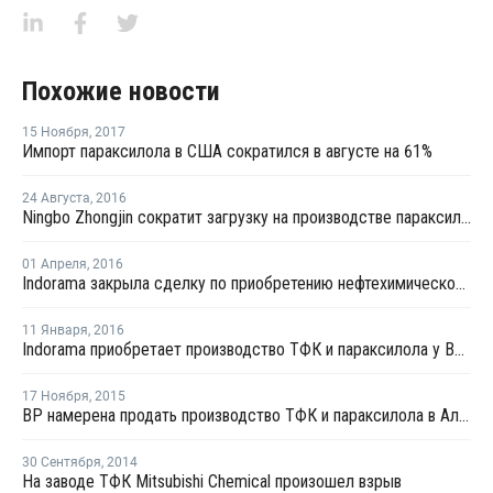
Похожие новости
15 Ноября
,
2017
Импорт параксилола в США сократился в августе на 61%
24 Августа
,
2016
Ningbo Zhongjin сократит загрузку на производстве параксилола в Китае
01 Апреля
,
2016
Indorama закрыла сделку по приобретению нефтехимического комплекса у BP в США
11 Января
,
2016
Indorama приобретает производство ТФК и параксилола у BP в США
17 Ноября
,
2015
BP намерена продать производство ТФК и параксилола в Алабаме
30 Сентября
,
2014
На заводе ТФК Mitsubishi Chemical произошел взрыв