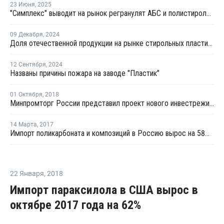
23 Июня
,
2025
"Симплекс" выводит на рынок регранулят АБС и полистирола премиум качества
09 Декабря
,
2024
Доля отечественной продукции на рынке стирольных пластиков выросла до 36,5%
12 Сентября
,
2024
Названы причины пожара на заводе "Пластик"
01 Октября
,
2018
Минпромторг России представил проект нового инвестрежима для автопрома
14 Марта
,
2017
Импорт поликарбоната и композиций в Россию вырос на 58% в январе-феврале
22 Января
,
2018
Импорт параксилола в США вырос в
октябре 2017 года на 62%