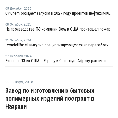
05 Декабря
,
2025
CPChem ожидает запуска в 2027 году проектов нефтехимической отрасли мирового масштаба
08 Октября
,
2025
На производстве ПЭ компании Dow в США произошел пожар
21 Октября
,
2024
LyondellBasell выкупил специализирующуюся на переработке пластика компанию APK
27 Февраля
,
2024
Экспорт ПЭ из США в Европу и Северную Африку растет на фоне проблем в Красном море и Суэцком канале
22 Января
,
2018
Завод по изготовлению бытовых
полимерных изделий построят в
Назрани