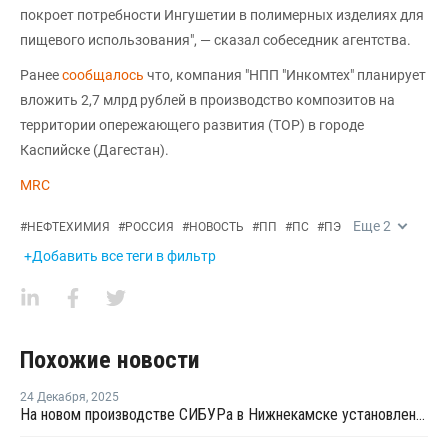
покроет потребности Ингушетии в полимерных изделиях для
пищевого использования", — сказал собеседник агентства.
Ранее
сообщалось
что, компания "НПП "Инкомтех" планирует
вложить 2,7 млрд рублей в производство композитов на
территории опережающего развития (ТОР) в городе
Каспийске (Дагестан).
MRC
Еще
2
#
НЕФТЕХИМИЯ
#
РОССИЯ
#
НОВОСТЬ
#
ПП
#
ПС
#
ПЭ
+Добавить все теги в фильтр
Похожие новости
24 Декабря
,
2025
На новом производстве СИБУРа в Нижнекамске установлена основная технологическая колонна