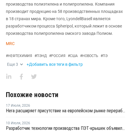
производства полиэтилена и полипропилена. Компания
производит продукцию на 58 производственных площадках
в 18 странах мира. Кроме того, LyondellBasell является
разработчиком процесса Spheripol, который лежит в основе
производства полипропилена омского завода Полиом.
MRC
#
НЕФТЕХИМИЯ
#
ПЭНД
#
РОССИЯ
#
США
#
НОВОСТЬ
#
ПЭ
Еще
3
+Добавить все теги в фильтр
Похожие новости
17 Июля
,
2026
Hera расширяет присутствие на европейском рынке переработки пластика благодаря приобретению в Польше
10 Июля
,
2026
Разработчик технологии производства ПЭТ-крышек объявил о банкротстве