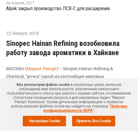
26 Апреля
,
2017
Alpek закрыл производство ПСВ-С для расширения
22 Января
,
2018
Sinopec Hainan Refining возобновила
работу завода ароматики в Хайнане
МОСКВА (
Маркет Репорт
) -- Sinopec Hainan Refining &
Chemical, "дочка" одной из крупнейших мировых
энергетических и химических компаний - Sinopec, 18 января
Мы используем файлы cookie
в различных целях, включая
соблюдение мер безопасности, обеспечение наилучшего
возобновила производство на заводе по выпуску
пользовательского опыта при работе с нашим сайтом, отслеживание
статистики посещения ресурса и для рекламных задач “Маркет
ароматических веществ в провинции Хайнань (Hainan
Репорт Компани”. Более детальную информацию о правилах
использования файлов cookie вы найдёте на странице "
Политика
Province, провинция Цзянсу, Китай) после проведения
конфиденциальности GDPR
".
плановых профилактических работ, сообщил
ICIS
источник,
Настройки Cookie
Принять Все Cookie
близкий к компании.
Ремонтные работы на данном предприятии мощностью 140