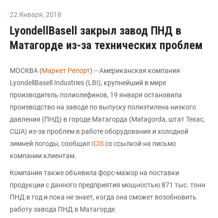
22 Января
,
2018
LyondellBasell закрыл завод ПНД в
Матагорде из-за технических проблем
МОСКВА (
Маркет Репорт
) -- Американская компания
LyondellBasell Industries (LBI), крупнейший в мире
производитель полиолефинов, 19 января остановила
производство на заводе по выпуску полиэтилена низкого
давления (ПНД) в городе Матагорда (Matagorda, штат Техас,
США) из-за проблем в работе оборудования и холодной
зимней погоды, сообщил
ICIS
со ссылкой на письмо
компании клиентам.
Компания также объявила форс-мажор на поставки
продукции с данного предприятия мощностью 871 тыс. тонн
ПНД в год и пока не знает, когда она сможет возобновить
работу завода ПНД в Матагорде.