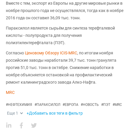
Вместе с тем, экспорт из Европы на другие мировые рынки в
ноябре прошлого года не осуществлялся, тогда как в ноябре
2016 года он составил 36,09 тыс. тонн.
Параксилол является сырьём для синтеза терефталевой
кислоты - полупродукта для получения
полиэтилентерефталата (ПЭТ).
Согласно
Ценовому Обзору ICIS-MRC
, по итогам ноября
российские заводы наработали 39,7 тыс. тонн гранулята
против 51,0 тыс. тонн в октябре. Снижение наработки в
ноябре объясняется остановкой на профилактический
ремонт калининградского завода Алко-Нафта.
MRC
#
НЕФТЕХИМИЯ
#
ПАРАКСИЛОЛ
#
ЕВРОПА
#
НОВОСТЬ
#
ПЭТ
#
MRC
Еще
1
+Добавить все теги в фильтр