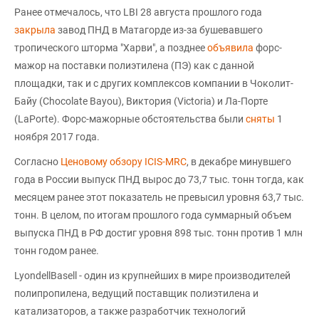
Ранее отмечалось, что LBI 28 августа прошлого года
закрыла
завод ПНД в Матагорде из-за бушевавшего
тропического шторма "Харви", а позднее
объявила
форс-
мажор на поставки полиэтилена (ПЭ) как с данной
площадки, так и с других комплексов компании в Чоколит-
Байу (Chocolate Bayou), Виктория (Victoria) и Ла-Порте
(LaPorte). Форс-мажорные обстоятельства были
сняты
1
ноября 2017 года.
Согласно
Ценовому обзору ICIS-MRC
, в декабре минувшего
года в России выпуск ПНД вырос до 73,7 тыс. тонн тогда, как
месяцем ранее этот показатель не превысил уровня 63,7 тыс.
тонн. В целом, по итогам прошлого года суммарный объем
выпуска ПНД в РФ достиг уровня 898 тыс. тонн против 1 млн
тонн годом ранее.
LyondellBasell - один из крупнейших в мире производителей
полипропилена, ведущий поставщик полиэтилена и
катализаторов, а также разработчик технологий