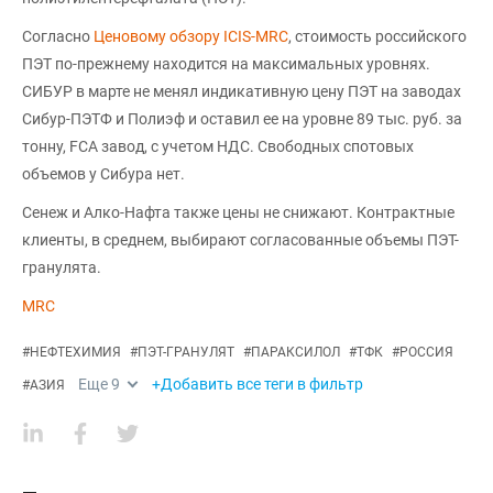
Согласно
Ценовому обзору ICIS-MRC
, стоимость российского
ПЭТ по-прежнему находится на максимальных уровнях.
СИБУР в марте не менял индикативную цену ПЭТ на заводах
Сибур-ПЭТФ и Полиэф и оставил ее на уровне 89 тыс. руб. за
тонну, FCA завод, с учетом НДС. Свободных спотовых
объемов у Сибура нет.
Сенеж и Алко-Нафта также цены не снижают. Контрактные
клиенты, в среднем, выбирают согласованные объемы ПЭТ-
гранулята.
MRC
#
НЕФТЕХИМИЯ
#
ПЭТ-ГРАНУЛЯТ
#
ПАРАКСИЛОЛ
#
ТФК
#
РОССИЯ
Еще
9
+Добавить все теги в фильтр
#
АЗИЯ