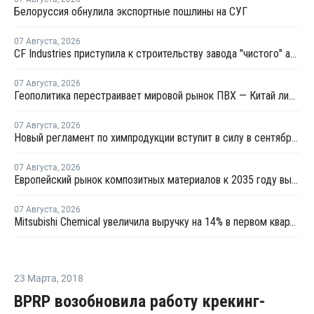
Белоруссия обнулила экспортные пошлины на СУГ
07 Августа
,
2026
CF Industries приступила к строительству завода "чистого" аммиака за USD4 миллиарда
07 Августа
,
2026
Геополитика перестраивает мировой рынок ПВХ — Китай лидирует в экспорте
07 Августа
,
2026
Новый регламент по химпродукции вступит в силу в сентябре 2027 года
07 Августа
,
2026
Европейский рынок композитных материалов к 2035 году вырастет до USD47,5 млрд
07 Августа
,
2026
Mitsubishi Chemical увеличила выручку на 14% в первом квартале японского финансового года
23 Марта
,
2018
BPRP возобновила работу крекинг-