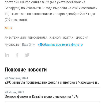
поставки ПК-гранулята в РФ (без учета поставок из
Беларуси) по итогам 2017 года выросли на 28% и составили
10,1 тыс. тонн по отношению к январю-декабрю 2016 года
(7,9 тыс. тонн)
MRC
#
НЕФТЕХИМИЯ
#
БИСФЕНОЛ А
#
ФЕНОЛ
#
КИТАЙ
#
РОССИЯ
Еще
3
+Добавить все теги в фильтр
#
НОВОСТЬ
Похожие новости
28 Февраля
,
2024
ZPC закрыла производство фенола и ацетона в Чжоушане на ремонт
28 Июля
,
2023
Импорт фенола в Китай в июне снизился на 45%