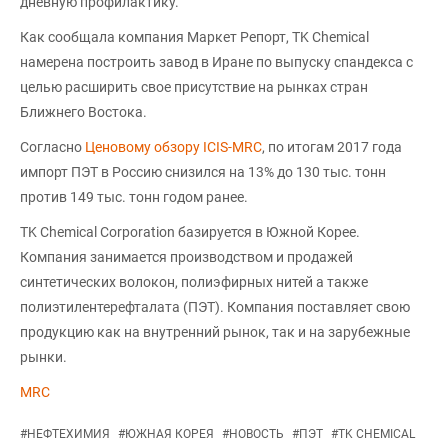
дневную профилактику.
Как сообщала компания Маркет Репорт, TK Chemical
намерена построить завод в Иране по выпуску спандекса с
целью расширить свое присутствие на рынках стран
Ближнего Востока.
Согласно
Ценовому обзору ICIS-MRC
, по итогам 2017 года
импорт ПЭТ в Россию снизился на 13% до 130 тыс. тонн
против 149 тыс. тонн годом ранее.
TK Chemical Corporation базируется в Южной Корее.
Компания занимается производством и продажей
синтетических волокон, полиэфирных нитей а также
полиэтилентерефталата (ПЭТ). Компания поставляет свою
продукцию как на внутренний рынок, так и на зарубежные
рынки.
MRC
#
НЕФТЕХИМИЯ
#
ЮЖНАЯ КОРЕЯ
#
НОВОСТЬ
#
ПЭТ
#
TK CHEMICAL