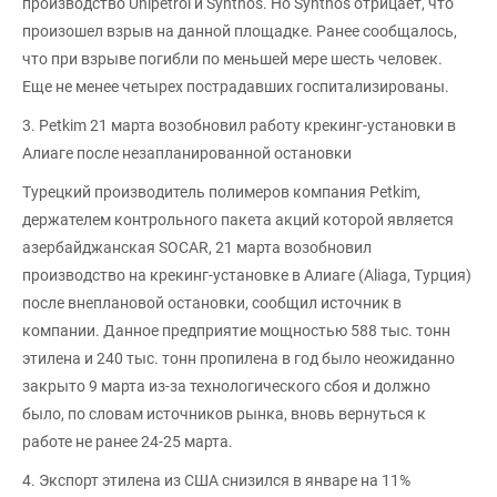
производство Unipetrol и Synthos. Но Synthos отрицает, что
произошел взрыв на данной площадке. Ранее сообщалось,
что при взрыве погибли по меньшей мере шесть человек.
Еще не менее четырех пострадавших госпитализированы.
3. Petkim 21 марта возобновил работу крекинг-установки в
Алиаге после незапланированной остановки
Турецкий производитель полимеров компания Petkim,
держателем контрольного пакета акций которой является
азербайджанская SOCAR, 21 марта возобновил
производство на крекинг-установке в Алиаге (Aliaga, Турция)
после внеплановой остановки, сообщил источник в
компании. Данное предприятие мощностью 588 тыс. тонн
этилена и 240 тыс. тонн пропилена в год было неожиданно
закрыто 9 марта из-за технологического сбоя и должно
было, по словам источников рынка, вновь вернуться к
работе не ранее 24-25 марта.
4. Экспорт этилена из США снизился в январе на 11%