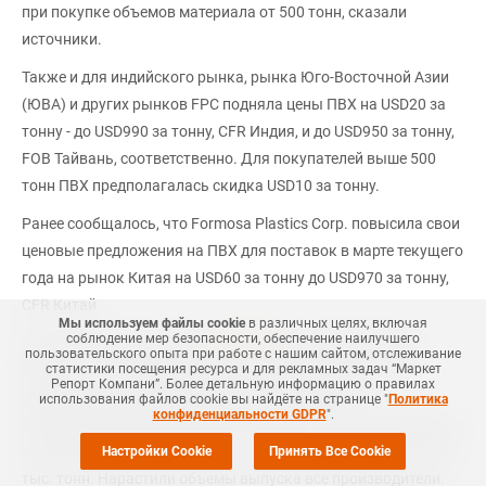
при покупке объемов материала от 500 тонн, сказали
источники.
Также и для индийского рынка, рынка Юго-Восточной Азии
(ЮВА) и других рынков FPC подняла цены ПВХ на USD20 за
тонну - до USD990 за тонну, CFR Индия, и до USD950 за тонну,
FOB Тайвань, соответственно. Для покупателей выше 500
тонн ПВХ предполагалась скидка USD10 за тонну.
Ранее сообщалось, что Formosa Plastics Corp. повысила свои
ценовые предложения на ПВХ для поставок в марте текущего
года на рынок Китая на USD60 за тонну до USD970 за тонну,
CFR Китай.
Мы используем файлы cookie
в различных целях, включая
соблюдение мер безопасности, обеспечение наилучшего
Согласно данным обзора
СканПласт
компании Маркет
пользовательского опыта при работе с нашим сайтом, отслеживание
Репорт, по итогам первых двух месяцев текущего года
статистики посещения ресурса и для рекламных задач “Маркет
Репорт Компани”. Более детальную информацию о правилах
суммарный объем производства несмешанного
использования файлов cookie вы найдёте на странице "
Политика
конфиденциальности GDPR
".
поливинилхлорида (ПВХ) в России вырос на 9% в сравнении с
аналогичным показателем 2017 года и составил около 165,2
Настройки Cookie
Принять Все Cookie
тыс. тонн. Нарастили объемы выпуска все производители.