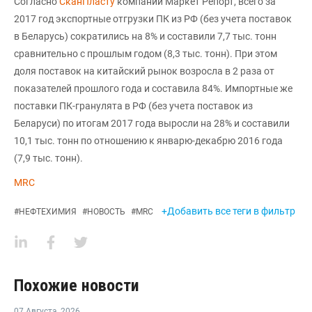
Согласно
СканПласту
компании Маркет Репорт, всего за
2017 год экспортные отгрузки ПК из РФ (без учета поставок
в Беларусь) сократились на 8% и составили 7,7 тыс. тонн
сравнительно с прошлым годом (8,3 тыс. тонн). При этом
доля поставок на китайский рынок возросла в 2 раза от
показателей прошлого года и составила 84%. Импортные же
поставки ПК-гранулята в РФ (без учета поставок из
Беларуси) по итогам 2017 года выросли на 28% и составили
10,1 тыс. тонн по отношению к январю-декабрю 2016 года
(7,9 тыс. тонн).
MRC
+Добавить все теги в фильтр
#
НЕФТЕХИМИЯ
#
НОВОСТЬ
#
MRC
Похожие новости
07 Августа
,
2026