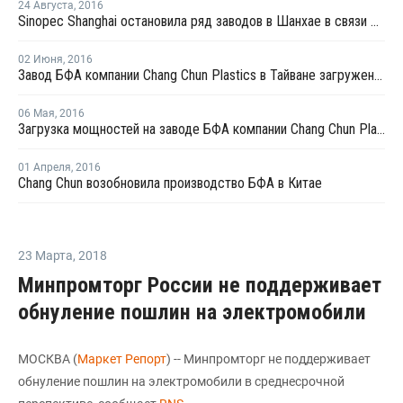
24 Августа
,
2016
Sinopec Shanghai остановила ряд заводов в Шанхае в связи с проведением саммита G20 в начале сентября
02 Июня
,
2016
Завод БФА компании Chang Chun Plastics в Тайване загружен в июне на 90%
06 Мая
,
2016
Загрузка мощностей на заводе БФА компании Chang Chun Plastics в Китае составляет 90%
01 Апреля
,
2016
Chang Chun возобновила производство БФА в Китае
23 Марта
,
2018
Минпромторг России не поддерживает
обнуление пошлин на электромобили
МОСКВА (
Маркет Репорт
) -- Минпромторг не поддерживает
обнуление пошлин на электромобили в среднесрочной