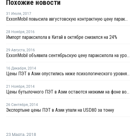
Похожие новости
31 Июля
,
2017
ExxonMobil повысила августовскую контрактную цену параксилола для Азии на USD20 за тонну
28 Ноября
,
2016
Импорт параксилола в Китай в октябре снизился на 24%
29 Августа
,
2016
ExxonMobil объявила сентябрьскую цену параксилола на уровне USD850 за тонну в Азии
16 Декабря
,
2014
Цены ПЭТ в Азии опустились ниже психологического уровня в USD1 000 за тонну, FOB
21 Ноября
,
2014
Цены бутылочного ПЭТ в Азии остаются низкими на фоне волатильности цен сырья
26 Сентября
,
2014
Экспортыне цены ПЭТ в Азии упали на USD80 за тонну
23 Марта
,
2018