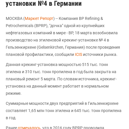
установки №4 в Германии
МОСКВА (
Маркет Репорт
) -- Компания BP Refining &
Petrochemicals (BPRP), "дочка" одной из крупнейших
нефтегазовых компаний в мире - BP, 18 марта возобновила
производство на этиленовой крекинг-установке № 4 в
Гельзенкирхене (Gelsenkirchen, Германия) после проведения
плановой профилактики, сообщили
ICIS
источники рынка.
Данная крекинг-установка мощностью 515 тыс. тонн
этилена и 310 тыс. тонн пропилена в год была закрыта на
плановый ремонт 5 марта. По словам источника, крекинг-
установка на данный момент работает в нормальном
режиме.
Суммарные мощности двух предприятий в Гильзенкирхене
составляет 1,65 млн тонн этилена и 645 тыс. тонн пропилена
в год.
Ранее
отмечалось
, что в 2016 году BPRP проводила