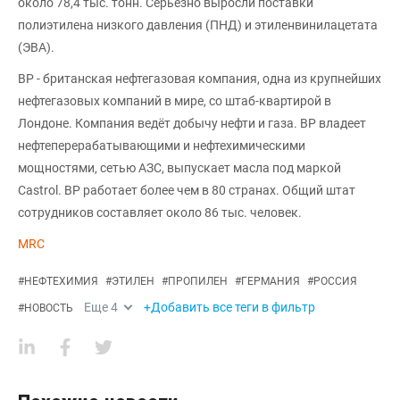
около 78,4 тыс. тонн. Серьезно выросли поставки
полиэтилена низкого давления (ПНД) и этиленвинилацетата
(ЭВА).
BP - британская нефтегазовая компания, одна из крупнейших
нефтегазовых компаний в мире, со штаб-квартирой в
Лондоне. Компания ведёт добычу нефти и газа. BP владеет
нефтеперерабатывающими и нефтехимическими
мощностями, сетью АЗС, выпускает масла под маркой
Castrol. BP работает более чем в 80 странах. Общий штат
сотрудников составляет около 86 тыс. человек.
MRC
#
НЕФТЕХИМИЯ
#
ЭТИЛЕН
#
ПРОПИЛЕН
#
ГЕРМАНИЯ
#
РОССИЯ
Еще
4
+Добавить все теги в фильтр
#
НОВОСТЬ