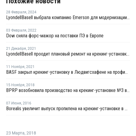
Похожие новости
28 Февраля
,
2024
LyondellBasell выбрала компанию Emerson для модернизации систем управления в Весселинге
03 Февраля
,
2022
Dow сняла форс-мажор на поставки ПЭ в Европе
21 Декабря
,
2021
LyondellBasell проодит плановый ремонт на крекинг-установке № 6 в Германии
11 Ноября
,
2021
BASF закрыл крекинг-установку в Людвигсхафене на профилактику
15 Ноября
,
2018
BPRP возобновила производство на крекинг-установке №3 в Гельзенкирхене
07 Июня
,
2016
Borealis увеличит выпуск пропилена на крекинг-установке в Финляндии
23 Марта
,
2018