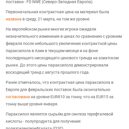
поставки - FD NWE (Северо-Западная Европа).
Первоначальная контрактная цена на материал была
названа
в среду, 21 марта, на том же уровне.
На европейском рынке многие игроки ожидали
незначительного изменения в ценах по сравнению с уровнем
февраля после небольшого увеличения контрактной цены
параксилола в Азии в текущем месяце и на фоне
последующего нисходящего ценового тренда на азиатском
рынке. До этого цены параксилола демонстрировали
восходящий тренд с августа прошлого года.
Ранее отмечалось, что контрактная цена параксилола в
Европе для февральских поставок была окончательно
согласована
на уровне EUR810 за тонну, что на EUR15 за
тонну выше уровня января.
Параксилол является сырьём для синтеза терефталевой
кислоты - полупродукта для получения
полиэтилентерефталата (ПЭТ).