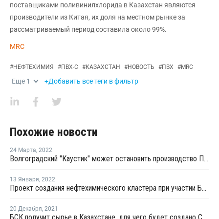
поставщиками поливинилхлорида в Казахстан являются
производители из Китая, их доля на местном рынке за
рассматриваемый период составила около 99%.
MRC
#
НЕФТЕХИМИЯ
#
ПВХ-С
#
КАЗАХСТАН
#
НОВОСТЬ
#
ПВХ
#
MRC
Еще
1
+Добавить все теги в фильтр
Похожие новости
24 Марта
,
2022
Волгоградский "Каустик" может остановить производство ПВХ из-за нехватки добавок
13 Января
,
2022
Проект создания нефтехимического кластера при участии БСК может быть приостановлен из-за беспорядков в Казахстане
20 Декабря
,
2021
БСК получит сырье в Казахстане, для чего будет создано СП с казахстанским "Каустиком"