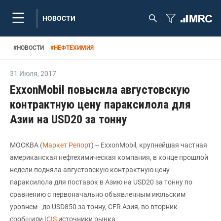
НОВОСТИ
#
НОВОСТИ
#
НЕФТЕХИМИЯ
31 Июля
,
2017
ExxonMobil повысила августовскую
контрактную цену параксилола для
Азии на USD20 за тонну
МОСКВА (
Маркет Репорт
) -- ExxonMobil, крупнейшая частная
американская нефтехимическая компания, в конце прошлой
недели подняла августовскую контрактную цену
параксилола для поставок в Азию на USD20 за тонну по
сравнению с первоначально объявленным июльским
уровнем - до USD850 за тонну, CFR Азия, во вторник
сообщили
ICIS
источники рынка.