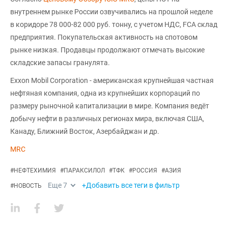
внутреннем рынке России озвучивались на прошлой неделе
в коридоре 78 000-82 000 руб. тонну, с учетом НДС, FCA склад
предприятия. Покупательская активность на спотовом
рынке низкая. Продавцы продолжают отмечать высокие
складские запасы гранулята.
Exxon Mobil Corporation - американская крупнейшая частная
нефтяная компания, одна из крупнейших корпораций по
размеру рыночной капитализации в мире. Компания ведёт
добычу нефти в различных регионах мира, включая США,
Канаду, Ближний Восток, Азербайджан и др.
MRC
#
НЕФТЕХИМИЯ
#
ПАРАКСИЛОЛ
#
ТФК
#
РОССИЯ
#
АЗИЯ
Еще
7
+Добавить все теги в фильтр
#
НОВОСТЬ