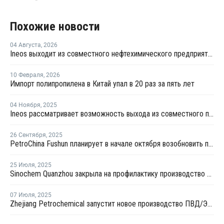
Похожие новости
04 Августа
,
2026
Ineos выходит из совместного нефтехимического предприятия с Sinopec
10 Февраля
,
2026
Импорт полипропилена в Китай упал в 20 раз за пять лет
04 Ноября
,
2025
Ineos рассматривает возможность выхода из совместного предприятия Sinopec Petchems
26 Сентября
,
2025
PetroChina Fushun планирует в начале октября возобновить производство ПНД в Фушуне
25 Июля
,
2025
Sinochem Quanzhou закрыла на профилактику производство ПНД в провинции Фуцзянь
07 Июля
,
2025
Zhejiang Petrochemical запустит новое производство ПВД/ЭВА в первом квартале 2026 года