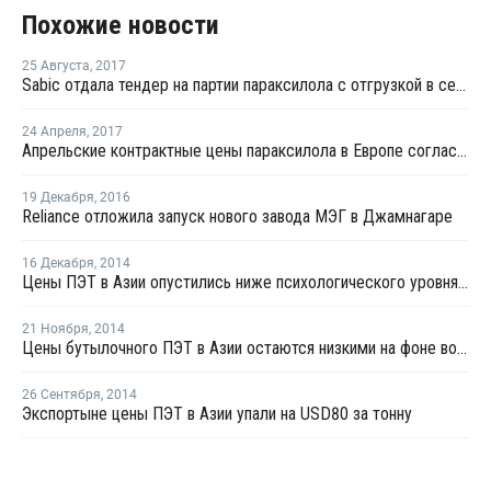
Похожие новости
25 Августа
,
2017
Sabic отдала тендер на партии параксилола с отгрузкой в сентябре японскому трейдеру
24 Апреля
,
2017
Апрельские контрактные цены параксилола в Европе согласованы на EUR20-55 за тонну ниже марта
19 Декабря
,
2016
Reliance отложила запуск нового завода МЭГ в Джамнагаре
16 Декабря
,
2014
Цены ПЭТ в Азии опустились ниже психологического уровня в USD1 000 за тонну, FOB
21 Ноября
,
2014
Цены бутылочного ПЭТ в Азии остаются низкими на фоне волатильности цен сырья
26 Сентября
,
2014
Экспортыне цены ПЭТ в Азии упали на USD80 за тонну