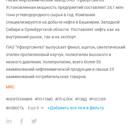
также нефтехимический завод ОАО "Уфаоргсинтез".
Установленная мощность предприятий составляет 24,1 млн
тонн углеводородного сырья в год. Компания
специализируется на добыче нефти в Башкирии, Западной
Сибири и Оренбургской области. Поставляет нефть как на
внутренний рынок, так и на экспорт.
ПАО "Уфаоргсинтез" выпускает фенол, ацетон, синтетический
этилен-пропиленовый каучук, полиэтилен высокого и
низкого давления, полипропилен, всего более 30
наименований нефтехимической продукции и свыше 25
наименований потребительских товаров.
MRC
#
НЕФТЕХИМИЯ
#
ПП-ГОМО
#
ПП-БЛОК
#
ПЭВД
#
РОССИЯ
Еще
8
+Добавить все теги в фильтр
#
НОВОСТЬ