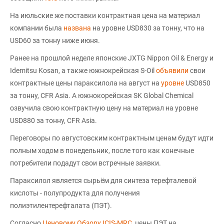
На июльские же поставки контрактная цена на материал
компании была
названа
на уровне USD830 за тонну, что на
USD60 за тонну ниже июня.
Ранее на прошлой неделе японские JXTG Nippon Oil & Energy и
Idemitsu Kosan, а также южнокрейская S-Oil
объявили
свои
контрактные цены параксилола на август на
уровне
USD850
за тонну, CFR Asia. А южнокорейская SK Global Chemical
озвучила свою контрактную цену на материал на уровне
USD880 за тонну, CFR Asia.
Переговоры по августовским контрактным ценам будут идти
полным ходом в понедельник, после того как конечные
потребители подадут свои встречные заявки.
Параксилол является сырьём для синтеза терефталевой
кислоты - полупродукта для получения
полиэтилентерефталата (ПЭТ).
Согласно
Ценовому Обзору ICIS-MRC
, цены ПЭТ на