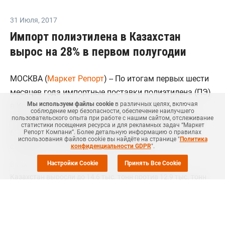
31 Июля
,
2017
Импорт полиэтилена в Казахстан
вырос на 28% в первом полугодии
МОСКВА (
Маркет Репорт
) -- По итогам первых шести
месяцев года импортные поставки полиэтилена (ПЭ)
Мы используем файлы cookie
в различных целях, включая
в Казахстан выросли на 28% в сравнении с
соблюдение мер безопасности, обеспечение наилучшего
аналогичным показателем 2016 года и составили
пользовательского опыта при работе с нашим сайтом, отслеживание
статистики посещения ресурса и для рекламных задач “Маркет
62,9 тыс. тонн. Выросли поставки всех видов ПЭ,
Репорт Компани”. Более детальную информацию о правилах
использования файлов cookie вы найдёте на странице "
Политика
сообщают аналитики Маркет Репорт.
конфиденциальности GDPR
".
Настройки Cookie
Принять Все Cookie
В июне 2016 года внешние поставки полиэтилена в
Казахстан выросли до 14,6 тыс. тонн против 12,9 тыс. тонн
месяцем ранее, местные компании существенно увеличили
объемы закупок полиэтилена низкого давления (ПНД) в
Узбекистане. В целом, по итогам января - июня текущего