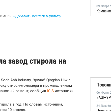
09 Февра
+Добавить все теги в фильтр
ЛИМЕРЫ
ла завод стирола на
 Soda Ash Industry, "дочка" Qingdao Hiwin
Похож
пуску стирол-мономера в промышленном
а плановый ремонт, сообщил
ICIS
источники
06 Июня
,
ирола в год. По словам источника,
24 Декаб
тся 10 апреля.
Цены ст