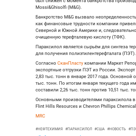
был снижен с момента банкротства производ
Mossi&Ghisolfi (M&G).
Банкротство M&G вызвало неопределенность
как финансовые трудности компании привел
Северной и Южной Америке и, следовательно
очищенную терефталевую кислоту (ТФК).
Параксилол является сырьём для синтеза тер
для получения полиэтилентерефталата (ПЭТ).
Согласно
СканПласту
компании Маркет Репор
экспортные отгрузки ПЭТ из России. Экспорт
2,83 тыс. тонн в январе 2017 года. Основной 
тыс. тонн. По итогам января текущего года 
составили 2,26 тыс. тонн против 10,51 тыс. т
Основными производителями параксилола в С
Flint Hills Resources и Chevron Phillips Chemical
MRC
#
НЕФТЕХИМИЯ
#
ПАРАКСИЛОЛ
#
США
#
НОВОСТЬ
#
ПЭ