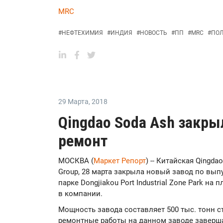
MRC
#
НЕФТЕХИМИЯ
#
ИНДИЯ
#
НОВОСТЬ
#
ПП
#
MRC
#
ПО
29 Марта
,
2018
Qingdao Soda Ash закры
ремонт
МОСКВА (
Маркет Репорт
) -- Китайская Qingdao
Group, 28 марта закрыла новый завод по вы
парке Dongjiakou Port Industrial Zone Park н
в компании.
Мощность завода составляет 500 тыс. тонн ст
ремонтные работы на данном заводе заверша