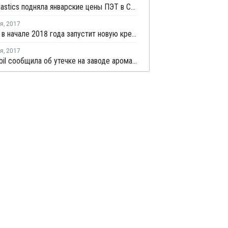
Nan Ya Plastics подняла январские цены ПЭТ в США
ря
,
2017
Indorama в начале 2018 года запустит новую крекинг-установку в Луизиане
ря
,
2017
ExxonMobil сообщила об утечке на заводе ароматических веществ в Бомонте