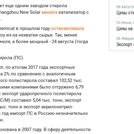
ет еще одним заводом стирола
08 Август
Changzhou New Solar
меняла
катализатор с
Цены сти
.
20 Июня
,
Chemical в прошлом году
останавливала
у из-за нехватки сырья. Так, менее
08 Февра
юля, а более мощный - 24 августа (тогда
Экспорт 
ирола (ПС).
, по итогам 2017 года экспортные
на 2% по сравнению с аналогичным
кого полистирола составил 102,52 тыс.
йскими компаниями было отгружено 6,79
х экспорт ударопрочного полистирола
/М) составил 5,04 тыс. тонн, экспорт
ыс. тонн и экспорт акрилонитрил-
ый год импорт ПС в Россию незначительно
н.
основана в 2007 году. В сферу деятельности