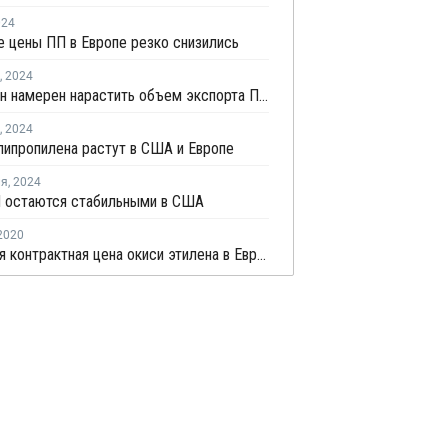
024
 цены ПП в Европе резко снизились
,
2024
Казахстан намерен нарастить объем экспорта ПП в Европу
,
2024
ипропилена растут в США и Европе
ля
,
2024
 остаются стабильными в США
2020
Июльская контрактная цена окиси этилена в Европе выросла на EUR69 за тонну