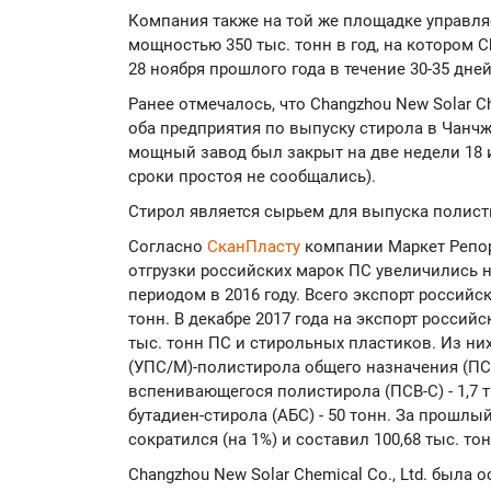
Компания также на той же площадке управля
мощностью 350 тыс. тонн в год, на котором 
28 ноября прошлого года в течение 30-35 дней
Ранее отмечалось, что Changzhou New Solar 
оба предприятия по выпуску стирола в Чанчжо
мощный завод был закрыт на две недели 18 и
сроки простоя не сообщались).
Стирол является сырьем для выпуска полист
Согласно
СканПласту
компании Маркет Репорт
отгрузки российских марок ПС увеличились 
периодом в 2016 году. Всего экспорт российс
тонн. В декабре 2017 года на экспорт росси
тыс. тонн ПС и стирольных пластиков. Из ни
(УПС/М)-полистирола общего назначения (ПСС
вспенивающегося полистирола (ПСВ-С) - 1,7 т
бутадиен-стирола (АБС) - 50 тонн. За прошл
сократился (на 1%) и составил 100,68 тыс. тон
Changzhou New Solar Chemical Co., Ltd. была 