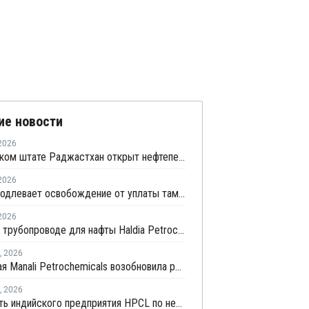
ие новости
2026
В индийском штате Раджастхан открыт нефтеперерабатывающий комплекс
2026
Индия продлевает освобождение от уплаты таможенных пошлин на импорт нефтехимии на фоне конфликта на Ближнем Востоке
2026
Взрыв на трубопроводе для нафты Haldia Petrochemicals вряд ли повлияет на выпуск полимеров
,
2026
Индийская Manali Petrochemicals возобновила работу завода №1 после выделения правительством пропилена для фармпромышленности
,
2026
Стоимость индийского предприятия HPCL по нефтепереработке и нефтехимии в Раджастане почти удвоилась