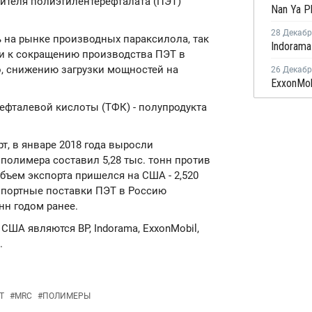
ителя полиэтилентерефталата (ПЭТ)
28 Декаб
 на рынке производных параксилола, так
и к сокращению производства ПЭТ в
, снижению загрузки мощностей на
26 Декаб
ефталевой кислоты (ТФК) - полупродукта
т, в январе 2018 года выросли
 полимера составил 5,28 тыс. тонн против
объем экспорта пришелся на США - 2,520
импортные поставки ПЭТ в Россию
онн годом ранее.
ША являются BP, Indorama, ExxonMobil,
.
Т
#
MRC
#
ПОЛИМЕРЫ