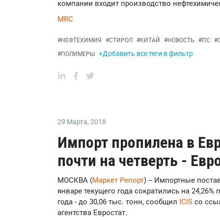
компании входит производство нефтехимиче
MRC
#
НЕФТЕХИМИЯ
#
СТИРОЛ
#
КИТАЙ
#
НОВОСТЬ
#
ПС
#
+Добавить все теги в фильтр
#
ПОЛИМЕРЫ
29 Марта
,
2018
Импорт пропилена в Евр
почти на четверть - Евр
МОСКВА (
Маркет Репорт
) -- Импортные пост
январе текущего года сократились на 24,26%
года - до 30,06 тыс. тонн, сообщил
ICIS
со ссы
агентства Евростат.