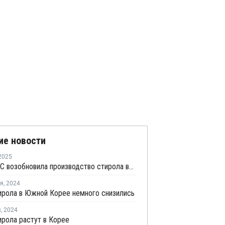
ие новости
2025
BASF-YPC возобновила производство стирола в Нанкине
ря
,
2024
ирола в Южной Корее немного снизились
я
,
2024
рола растут в Корее