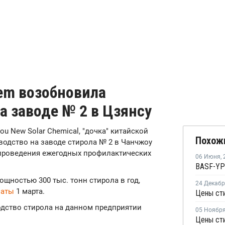
hem возобновила
а заводе № 2 в Цзянсу
ou New Solar Chemical, "дочка" китайской
Похож
зводство на заводе стирола № 2 в Чанчжоу
е проведения ежегодных профилактических
06 Июня
,
щностью 300 тыс. тонн стирола в год,
24 Декаб
чаты
1 марта.
Цены ст
дство стирола на данном предприятии
05 Ноябр
Цены сти