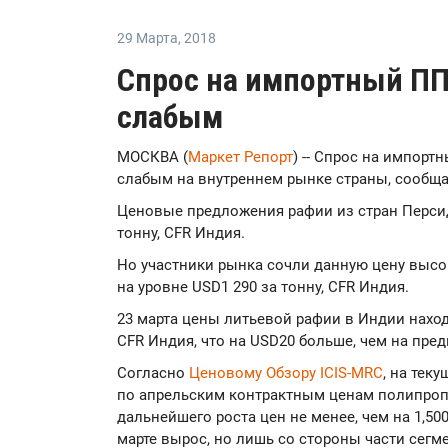
29 Марта
,
2018
Спрос на импортный ПП
слабым
МОСКВА (
Маркет Репорт
) -- Спрос на импорт
слабым на внутреннем рынке страны, сообщ
Ценовые предложения рафии из стран Персид
тонну, CFR Индия.
Но участники рынка сочли данную цену высо
на уровне USD1 290 за тонну, CFR Индия.
23 марта цены литьевой рафии в Индии находи
CFR Индия, что на USD20 больше, чем на пре
Согласно
Ценовому Обзору ICIS-MRC
, на тек
по апрельским контрактным ценам полипроп
дальнейшего роста цен не менее, чем на 1,500
марте вырос, но лишь со стороны части сегм