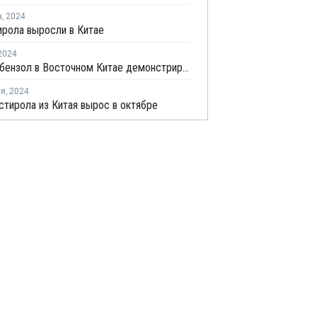
а
,
2024
рола выросли в Китае
2024
Цены на бензол в Восточном Китае демонстрируют заметную тенденцию к росту
ля
,
2024
стирола из Китая вырос в октябре