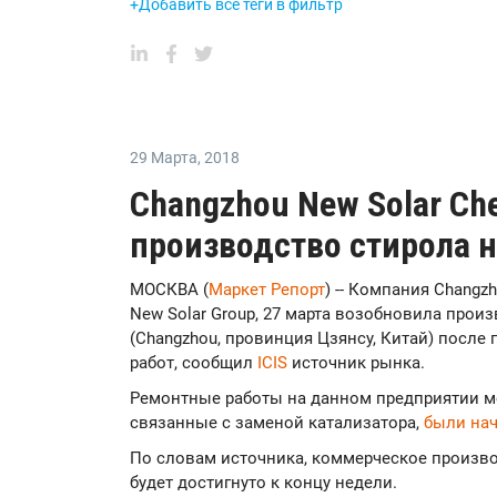
+Добавить все теги в фильтр
29 Марта
,
2018
Changzhou New Solar C
производство стирола н
МОСКВА (
Маркет Репорт
) -- Компания Changzh
New Solar Group, 27 марта возобновила прои
(Changzhou, провинция Цзянсу, Китай) посл
работ, сообщил
ICIS
источник рынка.
Ремонтные работы на данном предприятии мо
связанные с заменой катализатора,
были на
По словам источника, коммерческое произво
будет достигнуто к концу недели.