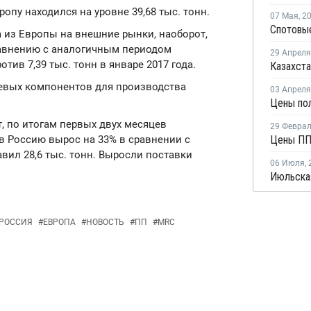
ропу находился на уровне 39,68 тыс. тонн.
07 Мая
,
2
Спотовые
а из Европы на внешние рынки, наоборот,
равнению с аналогичным периодом
29 Апреля
отив 7,39 тыс. тонн в январе 2017 года.
евых компонентов для производства
03 Апреля
Цены пол
, по итогам первых двух месяцев
29 Февра
в Россию вырос на 33% в сравнении с
Цены ПП
вил 28,6 тыс. тонн. Выросли поставки
06 Июля
,
РОССИЯ
#
ЕВРОПА
#
НОВОСТЬ
#
ПП
#
MRC