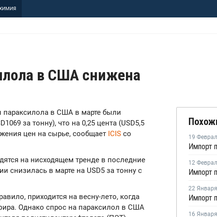
ХИМИЯ
илола в США снижена
ны параксилола в США в марте были
Похож
1069 за тонну), что на 0,25 цента (USD5,5
ижения цен на сырье, сообщает
ICIS
со
19 Февра
дятся на нисходящем тренде в последние
12 Февра
ии снизилась в марте на USD5 за тонну с
22 Январ
авило, приходится на весну-лето, когда
фира. Однако спрос на параксилол в США
16 Январ