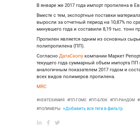
В январе же 2017 года импорт пропилена в Ев
Вместе с тем, экспортные поставки материал
выросли за отчетный период на 10,87% по с
минувшего года и составили 8,19 тыс. тонн пр
Пропилен является одним из основных сырь
полипропилена (ПП).
Согласно
ДатаСкопу
компании Маркет Репорт
текущего года суммарный объем импорта ПП 
аналогичным показателем 2017 годом и соста
всех видов полимеров пропилена.
MRC
#
НЕФТЕХИМИЯ
#
ПП-ГОМО
#
ПП-БЛОК
#
ПП-РАНДОМ
#
+Добавить все теги в фильтр
#
ПОЛИМЕРЫ