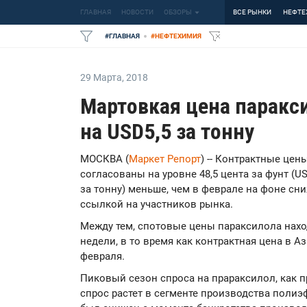
ГЛАВНАЯ
НОВОСТИ
ОБЗОРЫ
ВСЕ РЫНКИ
НЕФТЕ
#
НОВОСТИ
#
НЕФТЕХИМИЯ
29 Марта
,
2018
Мартовкая цена паракс
на USD5,5 за тонну
МОСКВА (
Маркет Репорт
) -- Контрактные це
согласованы на уровне 48,5 цента за фунт (USD
за тонну) меньше, чем в феврале на фоне сн
ссылкой на участников рынка.
Между тем, спотовые цены параксилола нахо
недели, в то время как контрактная цена в Аз
февраля.
Пиковый сезон спроса на прараксилол, как пр
спрос растет в сегменте производства полиэ