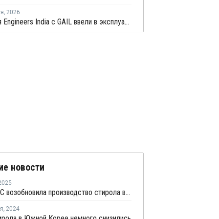
ля
,
2026
Компания Engineers India с GAIL ввели в эксплуатацию новый завод по производству ПП
ие новости
2025
BASF-YPC возобновила производство стирола в Нанкине
ря
,
2024
ирола в Южной Корее немного снизились