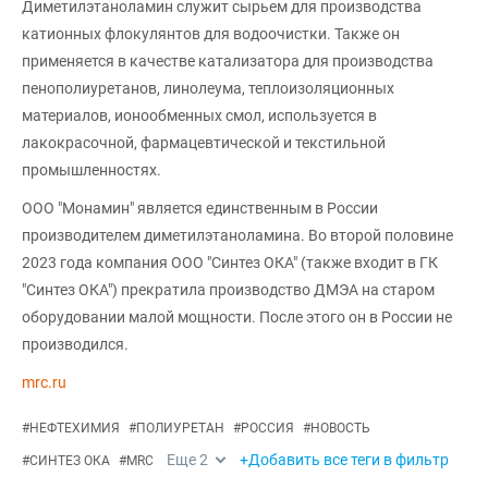
Диметилэтаноламин служит сырьем для производства
катионных флокулянтов для водоочистки. Также он
применяется в качестве катализатора для производства
пенополиуретанов, линолеума, теплоизоляционных
материалов, ионообменных смол, используется в
лакокрасочной, фармацевтической и текстильной
промышленностях.
ООО "Монамин" является единственным в России
производителем диметилэтаноламина. Во второй половине
2023 года компания ООО "Синтез ОКА" (также входит в ГК
"Синтез ОКА") прекратила производство ДМЭА на старом
оборудовании малой мощности. После этого он в России не
производился.
mrc.ru
#
НЕФТЕХИМИЯ
#
ПОЛИУРЕТАН
#
РОССИЯ
#
НОВОСТЬ
Еще
2
+Добавить все теги в фильтр
#
СИНТЕЗ ОКА
#
MRC