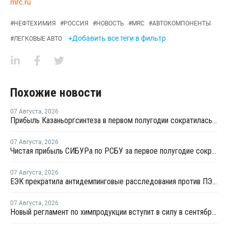
mrc.ru
#
НЕФТЕХИМИЯ
#
РОССИЯ
#
НОВОСТЬ
#
MRC
#
АВТОКОМПОНЕНТЫ
+Добавить все теги в фильтр
#
ЛЕГКОВЫЕ АВТО
Похожие новости
07 Августа
,
2026
Прибыль Казаньоргсинтеза в первом полугодии сократилась более чем в 2 раза
07 Августа
,
2026
Чистая прибыль СИБУРа по РСБУ за первое полугодие сократилась в 3,6 раза
07 Августа
,
2026
ЕЭК прекратила антидемпинговые расследования против ПЭ и ПП из Азербайджана и Туркменистана
07 Августа
,
2026
Новый регламент по химпродукции вступит в силу в сентябре 2027 года