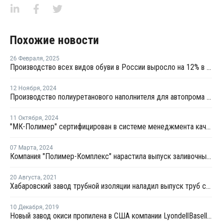
Похожие новости
26 Февраля
,
2025
Производство всех видов обуви в России выросло на 12% в прошлом году
12 Ноября
,
2024
Производство полиуретанового наполнителя для автопрома создадут в Тольятти
11 Октября
,
2024
"МК-Полимер" сертифицирован в системе менеджмента качества
07 Марта
,
2024
Компания "Полимер-Комплекс" нарастила выпуск заливочных машин на 36% за год
20 Августа
,
2021
Хабаровский завод трубной изоляции наладил выпуск труб с пенополимерной изоляцией
10 Декабря
,
2019
Новый завод окиси пропилена в США компании LyondellBasell готов на 20%