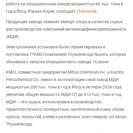
работу на хлорщелочном заводе мощностью 60 тыс. тонн в
год в Йосу, Южная Корея, сообщает
Chemweek
.
Продукция завода заменит импорт хлора в качестве сырья
для производства компанией метилендифенилдиизоцианата
(МДИ).
Электролизная установка была спроектирована и
поставлена ??KMCI компанией Thyssenkrupp Nucera, которая
объявила о запуске хлорщелочного завода 16 июня.
KMCI, совместное предприятие Mitsui Chemicals Inc. и Kumho
Petrochemical Co., ввело в эксплуатацию свой завод МДИ
мощностью 200 тыс. тонн в год в Йосу в октябре 2024 года,
увеличив общую мощность МДИ СП до 610 тыс. тонн в год.
МДИ — это сырье, используемое в производстве
термопластичного полиуретана, синтетической кожи, обуви,
красок, покрытий, клеев и различных эластомеров, согласно
Thyssenkrupp.