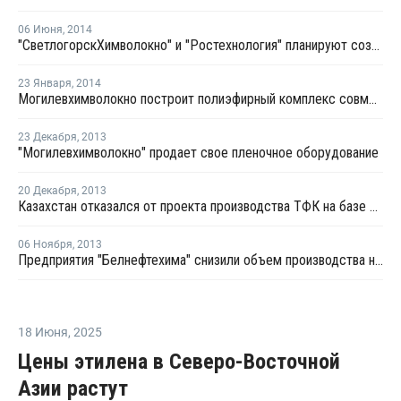
06 Июня
,
2014
"СветлогорскХимволокно" и "Ростехнология" планируют создать СП
23 Января
,
2014
Могилевхимволокно построит полиэфирный комплекс совместно с китайской САМСЕ
23 Декабря
,
2013
"Могилевхимволокно" продает свое пленочное оборудование
20 Декабря
,
2013
Казахстан отказался от проекта производства ТФК на базе Могилевхимволокна
06 Ноября
,
2013
Предприятия "Белнефтехима" снизили объем производства на 5,4% за три квартала 2013 года
18 Июня
,
2025
Цены этилена в Северо-Восточной
Азии растут