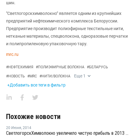
шин.
"Светлогорскхимволокно" является одним из крупнейших
предприятий нефтехимического комплекса Белоруссии.
Предприятие производит полиэфирные текстильные нити,
нетканые материалы, спецволокона, одноразовые перчатки
и полипропиленовую упаковочную тару.
mrc.ru
#
НЕФТЕХИМИЯ
#
ПОЛИЭФИРНЫЕ ВОЛОКНА
#
БЕЛАРУСЬ
Еще
1
#
НОВОСТЬ
#
MRC
#
НИТИ/ВОЛОКНА
+Добавить все теги в фильтр
Похожие новости
20 Июня
,
2014
СветлогорскХимволокно увеличило чистую прибыль в 2013 году в 23 раза