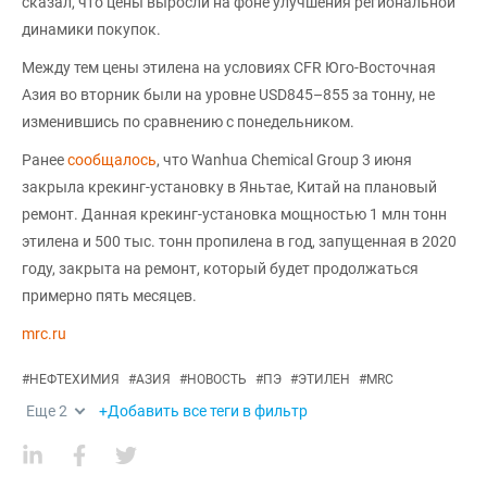
сказал, что цены выросли на фоне улучшения региональной
динамики покупок.
Между тем цены этилена на условиях CFR Юго-Восточная
Азия во вторник были на уровне USD845–855 за тонну, не
изменившись по сравнению с понедельником.
Ранее
сообщалось
, что Wanhua Chemical Group 3 июня
закрыла крекинг-установку в Яньтае, Китай на плановый
ремонт. Данная крекинг-установка мощностью 1 млн тонн
этилена и 500 тыс. тонн пропилена в год, запущенная в 2020
году, закрыта на ремонт, который будет продолжаться
примерно пять месяцев.
mrc.ru
#
НЕФТЕХИМИЯ
#
АЗИЯ
#
НОВОСТЬ
#
ПЭ
#
ЭТИЛЕН
#
MRC
Еще
2
+Добавить все теги в фильтр