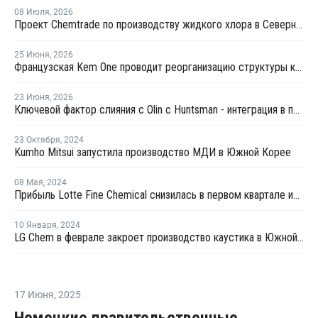
08 Июля
,
2026
Проект Chemtrade по производству жидкого хлора в Северном Ванкувере близок к одобрению
25 Июня
,
2026
Французская Kem One проводит реорганизацию структуры капитала и состава собственников
23 Июня
,
2026
Ключевой фактор слияния с Olin с Huntsman - интеграция в производство хлора и щелочи
23 Октября
,
2024
Kumho Mitsui запустила производство МДИ в Южной Корее
08 Мая
,
2024
Прибыль Lotte Fine Chemical снизилась в первом квартале из-за падения продаж и цен
10 Января
,
2024
LG Chem в феврале закроет производство каустика в Южной Корее
17 Июня
,
2025