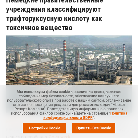
Немецкие правительственные
учреждения классифицируют
трифторуксусную кислоту как
токсичное вещество
Мы используем файлы cookie
в различных целях, включая
соблюдение мер безопасности, обеспечение наилучшего
пользовательского опыта при работе с нашим сайтом, отслеживание
статистики посещения ресурса и для рекламных задач “Маркет
Репорт Компани”. Более детальную информацию о правилах
использования файлов cookie вы найдёте на странице "
Политика
конфиденциальности GDPR
".
Маркет Репорт
-- Немецкие правительственные учреждения
Настройки Cookie
Принять Все Cookie
классифицируют трифторуксусную кислоту как токсичное
вещество, сообщает
CHemweek
.