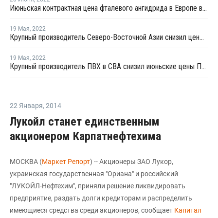
Июньская контрактная цена фталевого ангидрида в Европе выросла на EUR260 за тонну
19 Мая
,
2022
Крупный производитель Северо-Восточной Азии снизил цены ПВХ для поставок в Китай
19 Мая
,
2022
Крупный производитель ПВХ в СВА снизил июньские цены ПВХ для поставок в Индию
22 Января
,
2014
Лукойл станет единственным
акционером Карпатнефтехима
МОСКВА (
Маркет Репорт
) -- Акционеры ЗАО Лукор,
украинская государственная "Ориана" и российский
"ЛУКОЙЛ-Нефтехим", приняли решение ликвидировать
предприятие, раздать долги кредиторам и распределить
имеющиеся средства среди акционеров, сообщает
Капитал