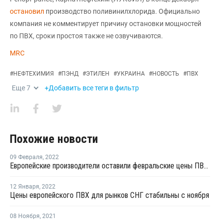
остановил
производство поливинилхлорида. Официально
компания не комментирует причину остановки мощностей
по ПВХ, сроки простоя также не озвучиваются.
MRC
#
НЕФТЕХИМИЯ
#
ПЭНД
#
ЭТИЛЕН
#
УКРАИНА
#
НОВОСТЬ
#
ПВХ
Еще
7
+Добавить все теги в фильтр
Похожие новости
09 Февраля
,
2022
Европейские производители оставили февральские цены ПВХ для рынков стран СНГ на уровне января
12 Января
,
2022
Цены европейского ПВХ для рынков СНГ стабильны с ноября
08 Ноября
,
2021