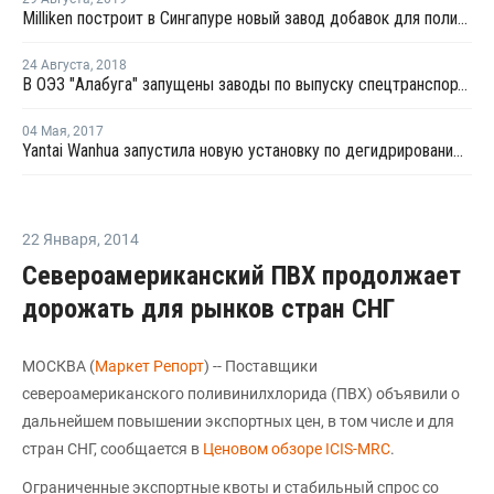
Milliken построит в Сингапуре новый завод добавок для полиолефинов
24 Августа
,
2018
В ОЭЗ "Алабуга" запущены заводы по выпуску спецтранспорта, труб, тонера и ПЭ воска
04 Мая
,
2017
Yantai Wanhua запустила новую установку по дегидрированию пропана в Китае
22 Января
,
2014
Североамериканский ПВХ продолжает
дорожать для рынков стран СНГ
МОСКВА (
Маркет Репорт
) -- Поставщики
североамериканского поливинилхлорида (ПВХ) объявили о
дальнейшем повышении экспортных цен, в том числе и для
стран СНГ, сообщается в
Ценовом обзоре ICIS-MRC
.
Ограниченные экспортные квоты и стабильный спрос со