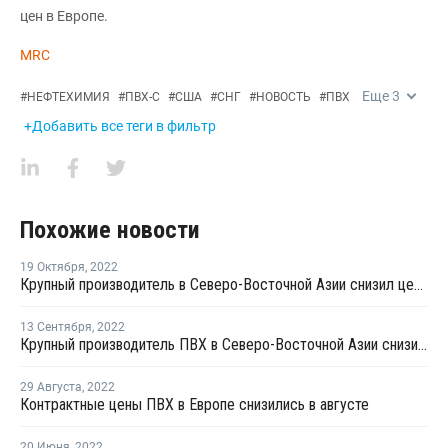
цен в Европе.
MRC
Еще
3
#
НЕФТЕХИМИЯ
#
ПВХ-С
#
США
#
СНГ
#
НОВОСТЬ
#
ПВХ
+Добавить все теги в фильтр
Похожие новости
19 Октября
,
2022
Крупный производитель в Северо-Восточной Азии снизил цены ПВХ для поставок в Китай
13 Сентября
,
2022
Крупный производитель ПВХ в Северо-Восточной Азии снизил октябрьские цены для поставок в Китай и Юго-Восточную Азию
29 Августа
,
2022
Контрактные цены ПВХ в Европе снизились в августе
20 Июня
,
2022