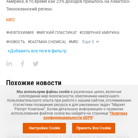
Америке, в то время как 23% доходов пришлось на Азиатско-
Тихоокеанский регион.
MRC
#
НЕФТЕХИМИЯ
#
МЯГКИЙ ПЛАСТИКАТ
#
СЕВЕРНАЯ АМЕРИКА
Еще
3
#
НОВОСТЬ
#
EASTMAN CHEMICAL
#
MRC
+Добавить все теги в фильтр
Похожие новости
Мы используем файлы cookie
в различных целях, включая
09 Июня
,
2026
соблюдение мер безопасности, обеспечение наилучшего
Инфраструктура переработки полистирола расширяется в Северной Америке
пользовательского опыта при работе с нашим сайтом, отслеживание
статистики посещения ресурса и для рекламных задач “Маркет
Репорт Компани”. Более детальную информацию о правилах
21 Июня
,
2024
использования файлов cookie вы найдёте на странице "
Политика
Июньские цены ПВХ стабилизировались на мировом рынке
конфиденциальности GDPR
".
Настройки Cookie
Принять Все Cookie
12 Апреля
,
2023
Объем производства ПВХ в США и Канаде в марте остался на высоком уровне