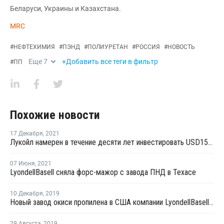
Беларуси, Украины и Казахстана.
MRC
#
НЕФТЕХИМИЯ
#
ПЭНД
#
ПОЛИУРЕТАН
#
РОССИЯ
#
НОВОСТЬ
Еще
7
+Добавить все теги в фильтр
#
ПП
Похожие новости
17 Декабря
,
2021
Лукойл намерен в течение десяти лет инвестировать USD15 млрд в возобновляемые источники энергии
07 Июня
,
2021
LyondellBasell сняла форс-мажор с завода ПНД в Техасе
10 Декабря
,
2019
Новый завод окиси пропилена в США компании LyondellBasell готов на 20%
29 Августа
,
2019