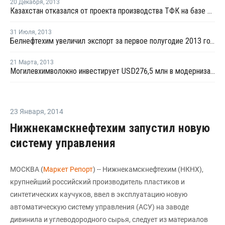
20 Декабря
,
2013
Казахстан отказался от проекта производства ТФК на базе Могилевхимволокна
31 Июля
,
2013
Белнефтехим увеличил экспорт за первое полугодие 2013 года в 1,5 раза
21 Марта
,
2013
Могилевхимволокно инвестирует USD276,5 млн в модернизацию производства в 2013-2016 годах
23 Января
,
2014
Нижнекамскнефтехим запустил новую
систему управления
МОСКВА (
Маркет Репорт
) -- Нижнекамскнефтехим (НКНХ),
крупнейший российский производитель пластиков и
синтетических каучуков, ввел в эксплуатацию новую
автоматическую систему управления (АСУ) на заводе
дивинила и углеводородного сырья, следует из материалов