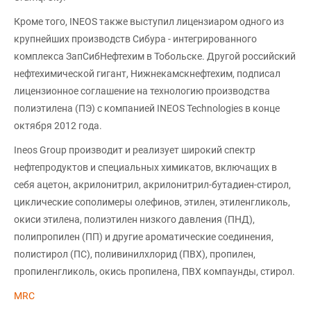
Кроме того, INEOS также выступил лицензиаром одного из
крупнейших производств Сибура - интегрированного
комплекса ЗапСибНефтехим в Тобольске. Другой российский
нефтехимической гигант, Нижнекамскнефтехим, подписал
лицензионное соглашение на технологию производства
полиэтилена (ПЭ) с компанией INEOS Technologies в конце
октября 2012 года.
Ineos Group производит и реализует широкий спектр
нефтепродуктов и специальных химикатов, включащих в
себя ацетон, акрилонитрил, акрилонитрил-бутадиен-стирол,
циклические сополимеры олефинов, этилен, этиленгликоль,
окиси этилена, полиэтилен низкого давления (ПНД),
полипропилен (ПП) и другие ароматические соединения,
полистирол (ПС), поливинилхлорид (ПВХ), пропилен,
пропиленгликоль, окись пропилена, ПВХ компаунды, стирол.
MRC