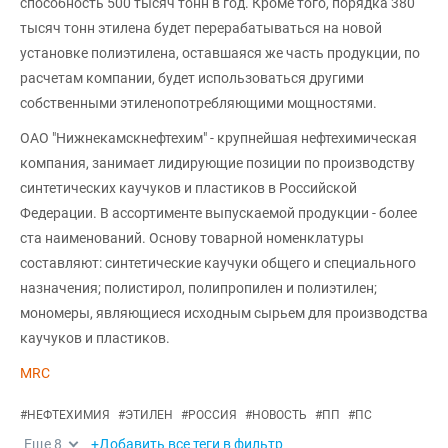
способность 500 тысяч тонн в год. Кроме того, порядка 380
тысяч тонн этилена будет перерабатываться на новой
установке полиэтилена, оставшаяся же часть продукции, по
расчетам компании, будет использоваться другими
собственными этиленопотребляющими мощностями.
ОАО "Нижнекамскнефтехим" - крупнейшая нефтехимическая
компания, занимает лидирующие позиции по производству
синтетических каучуков и пластиков в Российской
Федерации. В ассортименте выпускаемой продукции - более
ста наименований. Основу товарной номенклатуры
составляют: синтетические каучуки общего и специального
назначения; полистирол, полипропилен и полиэтилен;
мономеры, являющиеся исходным сырьем для производства
каучуков и пластиков.
MRC
#
НЕФТЕХИМИЯ
#
ЭТИЛЕН
#
РОССИЯ
#
НОВОСТЬ
#
ПП
#
ПС
Еще
8
+Добавить все теги в фильтр