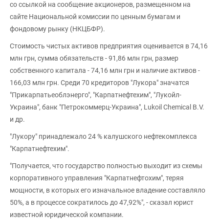
со ссылкой на сообщение акционеров, размещенном на
сайте Национальной комиссии по ценным бумагам и
фондовому рынку (НКЦБФР).
Стоимость чистых активов предприятия оценивается в 74,16
млн грн, сумма обязательств - 91,86 млн грн, размер
собственного капитала - 74,16 млн грн и наличие активов -
166,03 млн грн. Среди 70 кредиторов "Лукора" значатся
"Прикарпатьеоблэнерго", "Карпатнефтехим", "Лукойл-
Украина", банк "Петрокоммерц-Украина", Lukoil Chemical B.V.
и др.
"Лукору" принадлежало 24 % калушского нефтекомплекса
"Карпатнефтехим".
"Получается, что государство полностью выходит из схемы
корпоративного управления "Карпатнефтохим", теряя
мощности, в которых его изначальное владение составляло
50%, а в процессе сократилось до 47,92%", - сказал юрист
известной юридической компании.