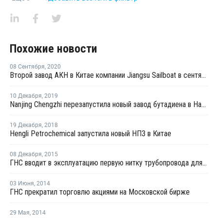
Похожие новости
08 Сентября
,
2020
Второй завод АКН в Китае компании Jiangsu Sailboat в сентябре продолжает работать с 50% загрузкой
10 Декабря
,
2019
Nanjing Chengzhi перезапустила новый завод бутадиена в Нанкине после внепланового ремонта
19 Декабря
,
2018
Hengli Petrochemical запустила новый НПЗ в Китае
08 Декабря
,
2015
ГНС вводит в эксплуатацию первую нитку трубопровода для подачи пара на завод "Мономер"
03 Июня
,
2014
ГНС прекратил торговлю акциями на Московской бирже
29 Мая
,
2014