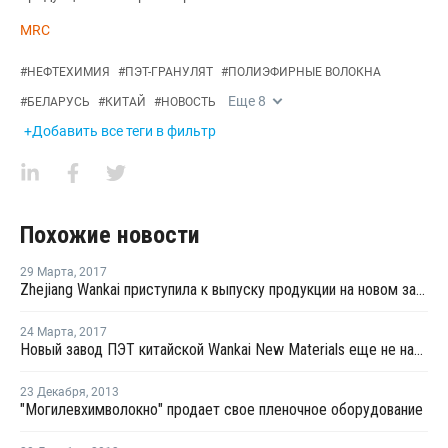
MRC
#
НЕФТЕХИМИЯ
#
ПЭТ-ГРАНУЛЯТ
#
ПОЛИЭФИРНЫЕ ВОЛОКНА
Еще
8
#
БЕЛАРУСЬ
#
КИТАЙ
#
НОВОСТЬ
+Добавить все теги в фильтр
Похожие новости
29 Марта
,
2017
Zhejiang Wankai приступила к выпуску продукции на новом заводе ПЭТ в Китае
24 Марта
,
2017
Новый завод ПЭТ китайской Wankai New Materials еще не начал выпуск кондиционной продукции
23 Декабря
,
2013
"Могилевхимволокно" продает свое пленочное оборудование