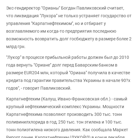
Экс-гендиректор "Орианы" Богдан Павликовский считает,
что ликвидация "Лукора" не только устраняет государство от
управления "Кар­пат­нефтехимом", но и отбирает у
возглавляемого им когда-то предприятия последнюю
возможность возвратить долг госбюджету в размере более 2
млрд грн.
"Лукор" в процессе прибыльной работы должен был до 2010
года вернуть "Ориане" долг перед Баварским банком в
размере EUR204 млн, который "Ориана" получила в качестве
кредита под гарантии правительства Украины в начале 90?х
годов", - говорит Павликовский.
Карпатнефтехим (Калуш, Ивано-Франковская обл.) - самый
крупный нефтехимический комплекс Украины. Мощности
Карпатнефтехима позволяют производить 300 тыс. тонн
поливинилхлорида в год, 250 тыс. тон этилена и 100 тыс.
тонн полиэтилена низкого давления. Как сообщала Маркет
Репорт ранее, Карпатнефтехим (ЛУКОЙЛ) в конце декабря