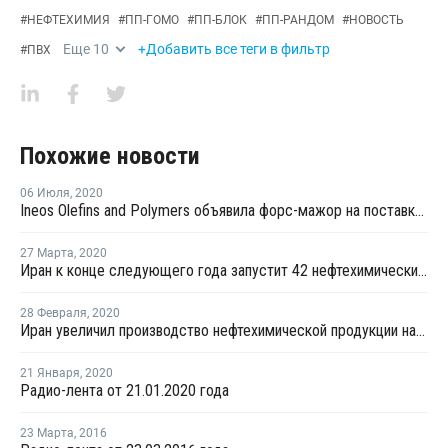
#
НЕФТЕХИМИЯ
#
ПП-ГОМО
#
ПП-БЛОК
#
ПП-РАНДОМ
#
НОВОСТЬ
Еще
10
+Добавить все теги в фильтр
#
ПВХ
Похожие новости
06 Июля
,
2020
Ineos Olefins and Polymers объявила форс-мажор на поставки ПП в Калифорнии
27 Марта
,
2020
Иран к конце следующего года запустит 42 нефтехимических проекта
28 Февраля
,
2020
Иран увеличил производство нефтехимической продукции на 1,9% за десять месяцев
21 Января
,
2020
Радио-лента от 21.01.2020 года
23 Марта
,
2016