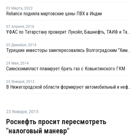
03 Марта
,
2022
Reliance подняла мартовские цены ПВХ в Индии
07 Апреля
,
2016
УФАС по Татарстану проверит Лукойл, Башнефть, ТАИФ и Татнефть на предмет сговора
03 Декабря
,
2014
Турецкие инвесторы заинтересовались Волгоградским "Химпромом"
29 Мая
,
2014
Саянскхимпласт планирует брать газ с Ковыктинского ГКМ
25 Января
,
2012
В Нижегородской области формируют автомобильный и нефтехимический кластеры
23 Января
,
2015
Роснефть просит пересмотреть
"налоговый маневр"