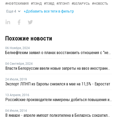
#
НЕФТЕХИМИЯ
#
ПЭНД
#
ПЭВД
#
ЛПЭНП
#
БЕЛАРУСЬ
#
НОВОСТЬ
Еще
4
+Добавить все теги в фильтр
Похожие новости
06 Ноября
,
2024
Белнефтехим заявил о планах восстановить отношения с "недружественными странами”
04 Сентября
,
2024
Власти Белоруссии ввели новые запреты на ввоз иностранной продукции
24 Июля
,
2019
Экспорт ЛПНП из Европы снизился в мае на 11,5% - Евростат
13 Апреля
,
2016
Российские производители намерены добиться повышения импортной пошлины на линейный полиэтилен
04 Июля
,
2014
В январе - апреле импорт полиэтилена в Беларусь сократился на 24%