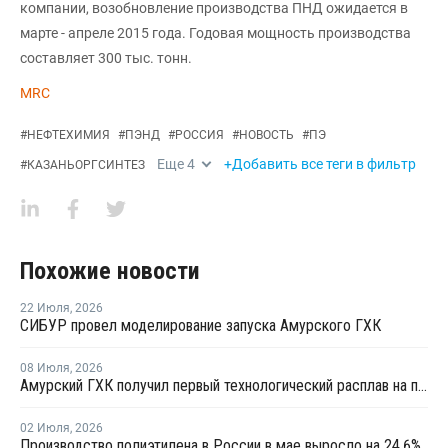
компании, возобновление производства ПНД ожидается в
марте - апреле 2015 года. Годовая мощность производства
составляет 300 тыс. тонн.
MRC
#
НЕФТЕХИМИЯ
#
ПЭНД
#
РОССИЯ
#
НОВОСТЬ
#
ПЭ
Еще
4
+Добавить все теги в фильтр
#
КАЗАНЬОРГСИНТЕЗ
Похожие новости
22 Июля
,
2026
СИБУР провел моделирование запуска Амурского ГХК
08 Июля
,
2026
Амурский ГХК получил первый технологический расплав на производстве полиэтилена
02 Июля
,
2026
Производство полиэтилена в России в мае выросло на 24,6%