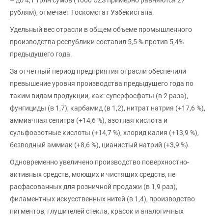
– до 4,1 трлн сумов (1000 UZS примерно равняются 27
рублям), отмечает Госкомстат Узбекистана.
Удельный вес отрасли в общем объеме промышленного
производства республики составил 5,5 % против 5,4%
предыдущего года.
За отчетный период предприятия отрасли обеспечили
превышение уровня производства предыдущего года по
таким видам продукции, как: суперфосфаты (в 2 раза),
фунгициды (в 1,7), карбамид (в 1,2), нитрат натрия (+17,6 %),
аммиачная селитра (+14,6 %), азотная кислота и
сульфоазотные кислоты (+14,7 %), хлорид калия (+13,9 %),
безводный аммиак (+8,6 %), цианистый натрий (+3,9 %).
Одновременно увеличено производство поверхностно-
активных средств, моющих и чистящих средств, не
расфасованных для розничной продажи (в 1,9 раз),
филаментных искусственных нитей (в 1,4), производство
пигментов, глушителей стекла, красок и аналогичных