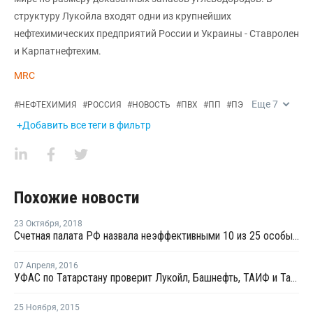
структуру Лукойла входят одни из крупнейших
нефтехимических предприятий России и Украины - Ставролен
и Карпатнефтехим.
MRC
Еще
7
#
НЕФТЕХИМИЯ
#
РОССИЯ
#
НОВОСТЬ
#
ПВХ
#
ПП
#
ПЭ
+Добавить все теги в фильтр
Похожие новости
23 Октября
,
2018
Счетная палата РФ назвала неэффективными 10 из 25 особых экономических зон
07 Апреля
,
2016
УФАС по Татарстану проверит Лукойл, Башнефть, ТАИФ и Татнефть на предмет сговора
25 Ноября
,
2015