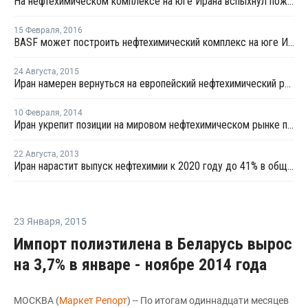
На нефтехимическом комплексе на юге Ирана вспыхнул пожар
15 Февраля
,
2016
BASF может построить нефтехимический комплекс на юге Ирана
24 Августа
,
2015
Иран намерен вернуться на европейский нефтехимический рынок
10 Февраля
,
2014
Иран укрепит позиции на мировом нефтехимическом рынке после отмены санкций
22 Августа
,
2013
Иран нарастит выпуск нефтехимии к 2020 году до 41% в общем объеме производства на Ближнем и Среднем Востоке
23 Января
,
2015
Импорт полиэтилена в Беларусь вырос
на 3,7% в январе - ноябре 2014 года
МОСКВА (
Маркет Репорт
) -- По итогам одиннадцати месяцев