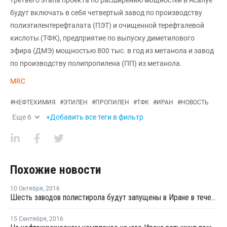
третьего этапа проекта по расширению мощностей в Асалуе
будут включать в себя четвертый завод по производству
полиэтилентерефталата (ПЭТ) и очищенной терефталевой
кислоты (ТФК), предприятие по выпуску диметилового
эфира (ДМЭ) мощностью 800 тыс. в год из метанола и завод
по производству полипропилена (ПП) из метанола.
MRC
#
НЕФТЕХИМИЯ
#
ЭТИЛЕН
#
ПРОПИЛЕН
#
ТФК
#
ИРАН
#
НОВОСТЬ
Еще
6
+Добавить все теги в фильтр
Похожие новости
10 Октября
,
2016
Шесть заводов полистирола будут запущены в Иране в течение ближайших двух лет
15 Сентября
,
2016