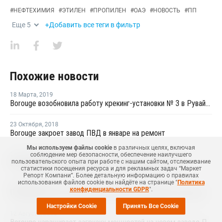
#
НЕФТЕХИМИЯ
#
ЭТИЛЕН
#
ПРОПИЛЕН
#
ОАЭ
#
НОВОСТЬ
#
ПП
Еще
5
+Добавить все теги в фильтр
Похожие новости
18 Марта
,
2019
Borouge возобновила работу крекинг-установки № 3 в Рувайсе
23 Октября
,
2018
Borouge закроет завод ПВД в январе на ремонт
Мы используем файлы cookie
в различных целях, включая
16 Октября
,
2018
соблюдение мер безопасности, обеспечение наилучшего
Borouge закроет производство ПП в январе на ремонт
пользовательского опыта при работе с нашим сайтом, отслеживание
статистики посещения ресурса и для рекламных задач “Маркет
Репорт Компани”. Более детальную информацию о правилах
использования файлов cookie вы найдёте на странице "
Политика
07 Июня
,
2016
конфиденциальности GDPR
".
Производство ПП на Borouge работает нормально после проблем с поставками сырья
Настройки Cookie
Принять Все Cookie
12 Августа
,
2015