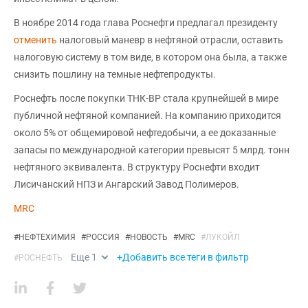
В ноябре 2014 года глава Роснефти предлагал президенту
отменить
налоговый маневр в нефтяной отрасли, оставить
налоговую систему в том виде, в котором она была, а также
снизить пошлину на темные нефтепродукты.
Роснефть после покупки ТНК-BP стала крупнейшей в мире
публичной нефтяной компанией. На компанию приходится
около 5% от общемировой нефтедобычи, а ее доказанные
запасы по международной категории превысят 5 млрд. тонн
нефтяного эквивалента. В структуру Роснефти входит
Лисичанский НПЗ и Ангарский Завод Полимеров.
MRC
#
НЕФТЕХИМИЯ
#
РОССИЯ
#
НОВОСТЬ
#
MRC
#
ЛУКОЙЛ
Еще
1
+Добавить все теги в фильтр
#
РОСНЕФТЬ