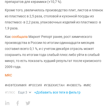
препаратов для керамики (+10,7 %).
Кроме того, увеличилось производство плит, листов и пленок
из пластмасс в 2,5 раза, столовой и кухонной посуды из
пластмасс- в 2,2 раза, упаковочных изделий из пластмасс- в
1,9 раза.
Как
сообщала
Маркет Репорт ранее, рост химического
производства в России по итогам одиннадцати месяцев
составил всего 0,1 %, и с учетом декабря отрасль может
сохранить по итогам года слабый плюс либо уйти в слабый
минус, то есть показать худший результат после кризисного
2009 года.
MRC
#
НЕФТЕХИМИЯ
#
РОССИЯ
#
УЗБЕКИСТАН
#
НОВОСТЬ
#
MRC
Еще
3
+Добавить все теги в фильтр
#
ПЛЮС