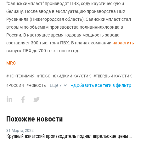
"Саянскхимпласт" производят ПВХ, соду каустическую и
белизну. После ввода в эксплуатацию производства ПВХ
Русвинила (Нижегородская область), Саянскхимпласт стал
вторым по объемам производства поливинилхлорида в
России. В настоящее время годовая мощность завода
составляет 300 тыс. тонн ПВХ. В планах компании
нарастить
выпуск ПВХ до 700 тыс. тонн в год.
MRC
#
НЕФТЕХИМИЯ
#
ПВХ-С
#
ЖИДКИЙ КАУСТИК
#
ТВЕРДЫЙ КАУСТИК
Еще
7
+Добавить все теги в фильтр
#
РОССИЯ
#
НОВОСТЬ
Похожие новости
31 Марта
,
2022
Крупный азиатский производитель поднял апрельские цены ПВХ для Китая на USD80 за тонну