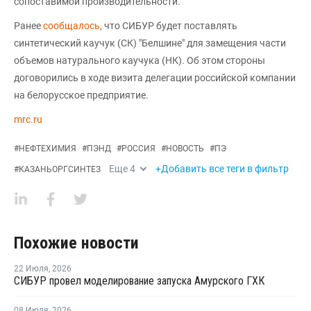
сопоставимой производительности.
Ранее
сообщалось
, что СИБУР будет поставлять
синтетический каучук (СК) "Белшине" для замещения части
объемов натурального каучука (НК). Об этом стороны
договорились в ходе визита делегации российской компании
на белорусское предприятие.
mrc.ru
#
НЕФТЕХИМИЯ
#
ПЭНД
#
РОССИЯ
#
НОВОСТЬ
#
ПЭ
Еще
4
+Добавить все теги в фильтр
#
КАЗАНЬОРГСИНТЕЗ
Похожие новости
22 Июля
,
2026
СИБУР провел моделирование запуска Амурского ГХК
08 Июля
,
2026