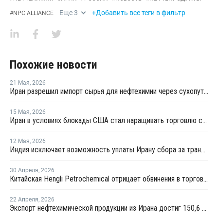
Еще
3
+Добавить все теги в фильтр
#
NPC ALLIANCE
Похожие новости
21 Мая
,
2026
Иран разрешил импорт сырья для нефтехимии через сухопутные границы
15 Мая
,
2026
Иран в условиях блокады США стал наращивать торговлю с Китаем по железной дороге
12 Мая
,
2026
Индия исключает возможность уплаты Ирану сбора за транзит нефти и газа через Ормузский пролив
30 Апреля
,
2026
Китайская Hengli Petrochemical отрицает обвинения в торговых сделках с Ираном
22 Апреля
,
2026
Экспорт нефтехимической продукции из Ирана достиг 150,6 млрд долларов