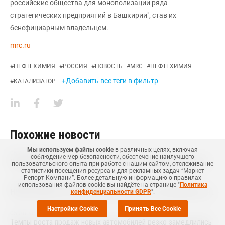
российские общества для монополизации ряда
стратегических предприятий в Башкирии", став их
бенефициарным владельцем.
mrc.ru
#
НЕФТЕХИМИЯ
#
РОССИЯ
#
НОВОСТЬ
#
MRC
#
НЕФТЕХИМИЯ
+Добавить все теги в фильтр
#
КАТАЛИЗАТОР
Похожие новости
Мы используем файлы cookie
в различных целях, включая
06 Августа
,
2026
соблюдение мер безопасности, обеспечение наилучшего
Удмуртский производитель вспененного полиэтилена нарастит выпуск на 15%
пользовательского опыта при работе с нашим сайтом, отслеживание
статистики посещения ресурса и для рекламных задач “Маркет
Репорт Компани”. Более детальную информацию о правилах
05 Августа
,
2026
использования файлов cookie вы найдёте на странице "
Политика
НКНХ оценил как незначительный ущерб от возгорания на линии полистирола
конфиденциальности GDPR
".
Настройки Cookie
Принять Все Cookie
05 Августа
,
2026
Темпы роста продаж новых автомобилей резко замедлились