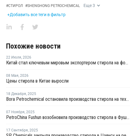
Еще
3
#
СТИРОЛ
#
SHENGHONG PETROCHEMICAL
+Добавить все теги в фильтр
Похожие новости
22 Июля
,
2026
Китай стал ключевым мировым экспортером стирола на фоне кризиса на Ближнем Востоке
08 Мая
,
2026
Цены стирола в Китае выросли
18 Декабря
,
2025
Bora Petrochemical остановила производства стирола на техническое обслуживание
07 Ноября
,
2025
PetroChina Fushun возобновила производство стирола в Фушуне
17 Сентября
,
2025
SP Chemicals закрыла производство стирола в Цзянсу на ремонт