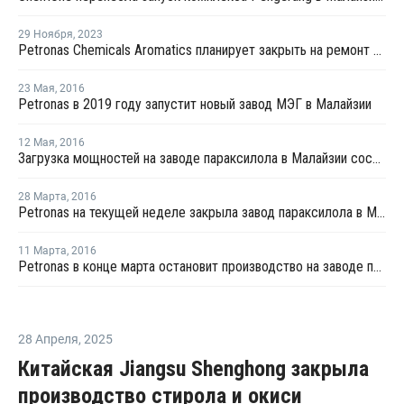
29 Ноября
,
2023
Petronas Chemicals Aromatics планирует закрыть на ремонт производство параксилола в Картехе
23 Мая
,
2016
Petronas в 2019 году запустит новый завод МЭГ в Малайзии
12 Мая
,
2016
Загрузка мощностей на заводе параксилола в Малайзии составляет 85% после перезапуска
28 Марта
,
2016
Petronas на текущей неделе закрыла завод параксилола в Малайзии на профилактику
11 Марта
,
2016
Petronas в конце марта остановит производство на заводе параксилола в Малайзии
28 Апреля
,
2025
Китайская Jiangsu Shenghong закрыла
производство стирола и окиси