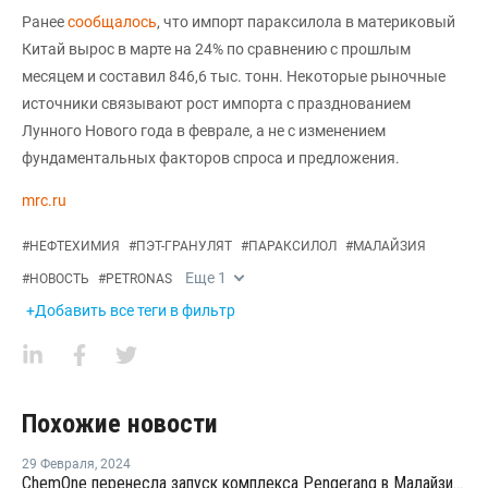
Ранее
сообщалось
, что импорт параксилола в материковый
Китай вырос в марте на 24% по сравнению с прошлым
месяцем и составил 846,6 тыс. тонн. Некоторые рыночные
источники связывают рост импорта с празднованием
Лунного Нового года в феврале, а не с изменением
фундаментальных факторов спроса и предложения.
mrc.ru
#
НЕФТЕХИМИЯ
#
ПЭТ-ГРАНУЛЯТ
#
ПАРАКСИЛОЛ
#
МАЛАЙЗИЯ
Еще
1
#
НОВОСТЬ
#
PETRONAS
+Добавить все теги в фильтр
Похожие новости
29 Февраля
,
2024
ChemOne перенесла запуск комплекса Pengerang в Малайзии на 2027 год