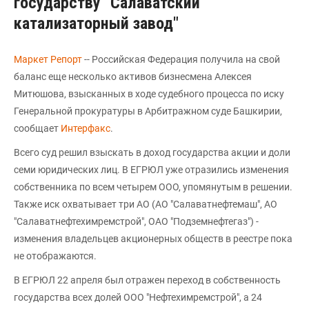
государству "Салаватский
катализаторный завод"
Маркет Репорт
-- Российская Федерация получила на свой
баланс еще несколько активов бизнесмена Алексея
Митюшова, взысканных в ходе судебного процесса по иску
Генеральной прокуратуры в Арбитражном суде Башкирии,
сообщает
Интерфакс
.
Всего суд решил взыскать в доход государства акции и доли
семи юридических лиц. В ЕГРЮЛ уже отразились изменения
собственника по всем четырем ООО, упомянутым в решении.
Также иск охватывает три АО (АО "Салаватнефтемаш", АО
"Салаватнефтехимремстрой", ОАО "Подземнефтегаз") -
изменения владельцев акционерных обществ в реестре пока
не отображаются.
В ЕГРЮЛ 22 апреля был отражен переход в собственность
государства всех долей ООО "Нефтехимремстрой", а 24