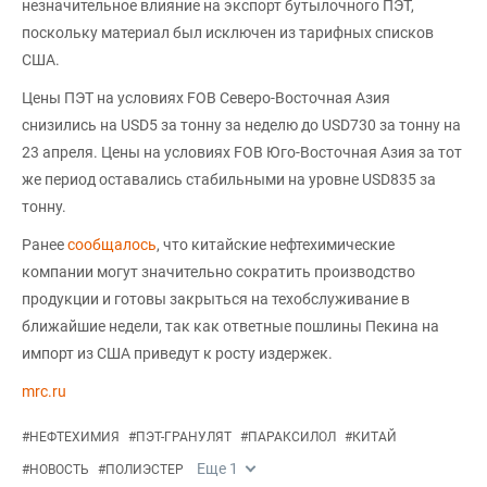
незначительное влияние на экспорт бутылочного ПЭТ,
поскольку материал был исключен из тарифных списков
США.
Цены ПЭТ на условиях FOB Северо-Восточная Азия
снизились на USD5 за тонну за неделю до USD730 за тонну на
23 апреля. Цены на условиях FOB Юго-Восточная Азия за тот
же период оставались стабильными на уровне USD835 за
тонну.
Ранее
сообщалось
, что китайские нефтехимические
компании могут значительно сократить производство
продукции и готовы закрыться на техобслуживание в
ближайшие недели, так как ответные пошлины Пекина на
импорт из США приведут к росту издержек.
mrc.ru
#
НЕФТЕХИМИЯ
#
ПЭТ-ГРАНУЛЯТ
#
ПАРАКСИЛОЛ
#
КИТАЙ
Еще
1
#
НОВОСТЬ
#
ПОЛИЭСТЕР