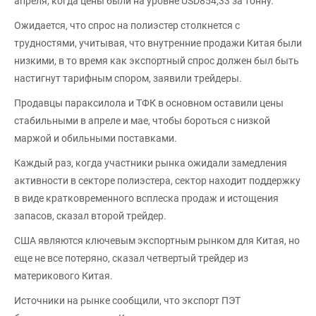
апреля, когда цены были на уровне USD854,33 за тонну.
Ожидается, что спрос на полиэстер столкнется с
трудностями, учитывая, что внутренние продажи Китая были
низкими, в то время как экспортный спрос должен был быть
настигнут тарифным спором, заявили трейдеры.
Продавцы параксилола и ТФК в основном оставили цены
стабильными в апреле и мае, чтобы бороться с низкой
маржой и обильными поставками.
Каждый раз, когда участники рынка ожидали замедления
активности в секторе полиэстера, сектор находит поддержку
в виде кратковременного всплеска продаж и истощения
запасов, сказал второй трейдер.
США являются ключевым экспортным рынком для Китая, но
еще не все потеряно, сказал четвертый трейдер из
материкового Китая.
Источники на рынке сообщили, что экспорт ПЭТ