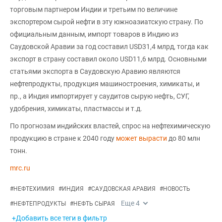
торговым партнером Индии и третьим по величине
экспортером сырой нефти в эту южноазиатскую страну. По
официальным данным, импорт товаров в Индию из
Саудовской Аравии за год составил USD31,4 млрд, тогда как
экспорт в страну составил около USD11,6 млрд. Основными
статьями экспорта в Саудовскую Аравию являются
нефтепродукты, продукция машиностроения, химикаты, и
пр., а Индия импортирует у саудитов сырую нефть, СУГ,
удобрения, химикаты, пластмассы и т.д.
По прогнозам индийских властей, спрос на нефтехимическую
продукцию в стране к 2040 году
может вырасти
до 80 млн
тонн.
mrc.ru
#
НЕФТЕХИМИЯ
#
ИНДИЯ
#
САУДОВСКАЯ АРАВИЯ
#
НОВОСТЬ
Еще
4
#
НЕФТЕПРОДУКТЫ
#
НЕФТЬ СЫРАЯ
+Добавить все теги в фильтр