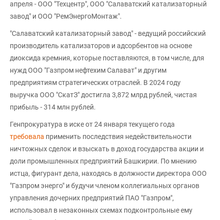
апреля - ООО "Техцентр", ООО "Салаватский катализаторный
завод" и ООО "РемЭнергоМонтаж".
"Салаватский катализаторный завод" - ведущий российский
производитель катализаторов и адсорбентов на основе
диоксида кремния, которые поставляются, в том числе, для
нужд ООО "Газпром нефтехим Салават" и другим
предприятиям стратегических отраслей. В 2024 году
выручка ООО "СкатЗ" достигла 3,872 млрд рублей, чистая
прибыль - 314 млн рублей.
Генпрокуратура в иске от 24 января текущего года
требовала
применить последствия недействительности
ничтожных сделок и взыскать в доход государства акции и
доли промышленных предприятий Башкирии. По мнению
истца, фигурант дела, находясь в должности директора ООО
"Газпром энерго" и будучи членом коллегиальных органов
управления дочерних предприятий ПАО "Газпром",
использовал в незаконных схемах подконтрольные ему