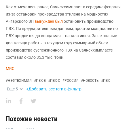
Как отмечалось ранее, Саянскхимпласт в середине февраля
из-за остановки производства этилена на мощностях
Ангарского ЗП
вынужден был
остановить производство
ПВХ. По предварительным данным, простой мощностей по
ПВХ продлится до конца мая – начала июня. За не полные
два месяца работы в текущем году суммарный объем
производства суспензионного ПВХ на Саянскхимпласте
составил около 35,3 тыс. тонн.
MRC
#
НЕФТЕХИМИЯ
#
ПВХ-Е
#
ПВХ-С
#
РОССИЯ
#
НОВОСТЬ
#
ПВХ
Еще
5
+Добавить все теги в фильтр
Похожие новости