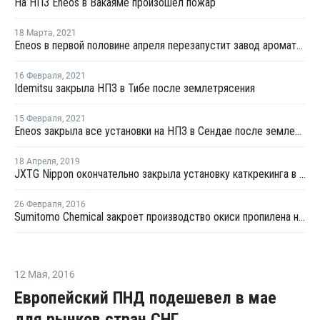
На НПЗ Eneos в Вакаяме произошел пожар
18 Марта
,
2021
Eneos в первой половине апреля перезапустит завод ароматики в Сендае после землетрясения
16 Февраля
,
2021
Idemitsu закрыла НПЗ в Тибе после землетрясения
15 Февраля
,
2021
Eneos закрыла все установки на НПЗ в Сендае после землетрясения
18 Апреля
,
2019
JXTG Nippon окончательно закрыла установку каткрекинга в Муроране
26 Февраля
,
2016
Sumitomo Chemical закроет производство окиси пропилена на ремонт в мае
12 Мая
,
2016
Европейский ПНД подешевел в мае
для рынков стран СНГ