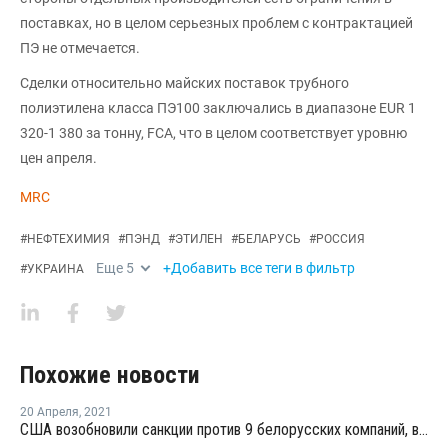
поставках, но в целом серьезных проблем с контрактацией
ПЭ не отмечается.
Сделки относительно майских поставок трубного
полиэтилена класса ПЭ100 заключались в диапазоне EUR 1
320-1 380 за тонну, FCA, что в целом соответствует уровню
цен апреля.
MRC
#
НЕФТЕХИМИЯ
#
ПЭНД
#
ЭТИЛЕН
#
БЕЛАРУСЬ
#
РОССИЯ
Еще
5
+Добавить все теги в фильтр
#
УКРАИНА
Похожие новости
20 Апреля
,
2021
США возобновили санкции против 9 белорусских компаний, включая Нафтан и Белнефтехим