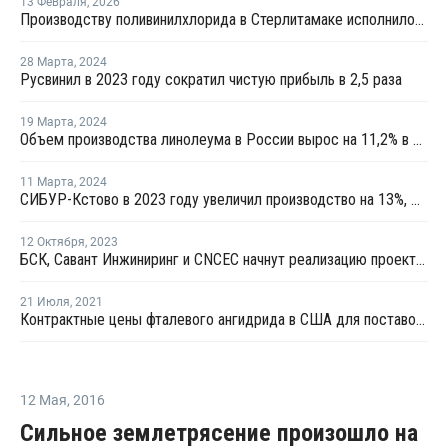
13 Февраля
,
2026
Производству поливинилхлорида в Стерлитамаке исполнилось 60 лет
28 Марта
,
2024
Русвинил в 2023 году сократил чистую прибыль в 2,5 раза
19 Марта
,
2024
Объем производства линолеума в России вырос на 11,2% в 2023 году
11 Марта
,
2024
СИБУР-Кстово в 2023 году увеличил производство на 13%, Русвинил — на 6%
12 Октября
,
2023
БСК, Савант Инжиниринг и CNCEC начнут реализацию проекта по производству эмульсионного ПВХ
21 Июля
,
2021
Контрактные цены фталевого ангидрида в США для поставок в августе выросли на USD44 за тонну
12 Мая
,
2016
Сильное землетрясение произошло на