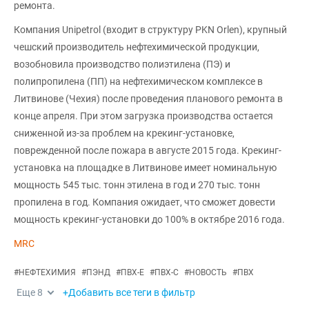
ремонта.
Компания Unipetrol (входит в структуру PKN Orlen), крупный
чешский производитель нефтехимической продукции,
возобновила производство полиэтилена (ПЭ) и
полипропилена (ПП) на нефтехимическом комплексе в
Литвинове (Чехия) после проведения планового ремонта в
конце апреля. При этом загрузка производства остается
сниженной из-за проблем на крекинг-установке,
поврежденной после пожара в августе 2015 года. Крекинг-
установка на площадке в Литвинове имеет номинальную
мощность 545 тыс. тонн этилена в год и 270 тыс. тонн
пропилена в год. Компания ожидает, что сможет довести
мощность крекинг-установки до 100% в октябре 2016 года.
MRC
#
НЕФТЕХИМИЯ
#
ПЭНД
#
ПВХ-Е
#
ПВХ-С
#
НОВОСТЬ
#
ПВХ
Еще
8
+Добавить все теги в фильтр