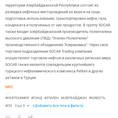
территории Азербайджанской Республики состоит из
разведки нефтяных месторождений на море и на суше,
подготовки, использовании, транспортировке нефти, газа,
конденсата и полученных от них продуктов. В группу SOCAR
также входит азербайджанский производитель полиэтилена
высокого давления (ПВД) "Этилен-Полиэтилен"
производственного объединения "Азерикимья". Через свое
торговое подразделение SOCAR Trading компания
осуществляет торговлю нефтью в различных регионах мира.
SOCAR также является совладельцем крупнейшего
турецкого нефтехимического комплекса Petkim и других
активов в Турции.
MRC
#
НЕФТЕХИМИЯ
#
ПЭНД
#
ЭТИЛЕН
#
АЗЕРБАЙДЖАН
#
НОВОСТЬ
Еще
8
+Добавить все теги в фильтр
#
ПП