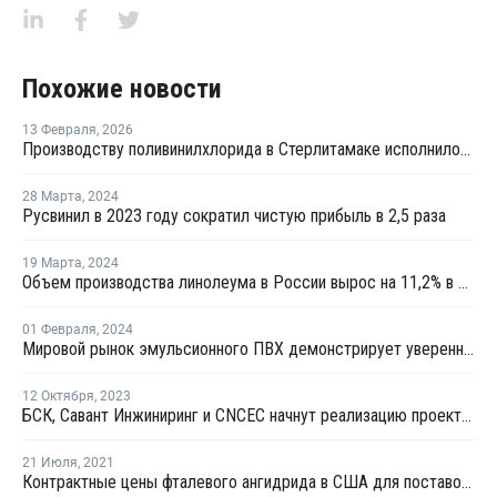
Похожие новости
13 Февраля
,
2026
Производству поливинилхлорида в Стерлитамаке исполнилось 60 лет
28 Марта
,
2024
Русвинил в 2023 году сократил чистую прибыль в 2,5 раза
19 Марта
,
2024
Объем производства линолеума в России вырос на 11,2% в 2023 году
01 Февраля
,
2024
Мировой рынок эмульсионного ПВХ демонстрирует уверенный рост
12 Октября
,
2023
БСК, Савант Инжиниринг и CNCEC начнут реализацию проекта по производству эмульсионного ПВХ
21 Июля
,
2021
Контрактные цены фталевого ангидрида в США для поставок в августе выросли на USD44 за тонну