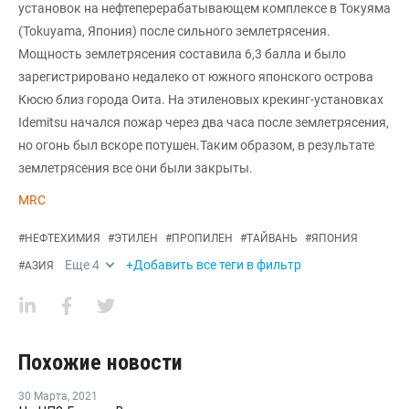
установок на нефтеперерабатывающем комплексе в Токуяма
(Tokuyama, Япония) после сильного землетрясения.
Мощность землетрясения составила 6,3 балла и было
зарегистрировано недалеко от южного японского острова
Кюсю близ города Оита. На этиленовых крекинг-установках
Idemitsu начался пожар через два часа после землетрясения,
но огонь был вскоре потушен.Таким образом, в результате
землетрясения все они были закрыты.
MRC
#
НЕФТЕХИМИЯ
#
ЭТИЛЕН
#
ПРОПИЛЕН
#
ТАЙВАНЬ
#
ЯПОНИЯ
Еще
4
+Добавить все теги в фильтр
#
АЗИЯ
Похожие новости
30 Марта
,
2021