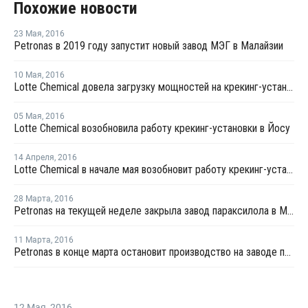
Похожие новости
23 Мая
,
2016
Petronas в 2019 году запустит новый завод МЭГ в Малайзии
10 Мая
,
2016
Lotte Chemical довела загрузку мощностей на крекинг-установке в Йосу до 100%
05 Мая
,
2016
Lotte Chemical возобновила работу крекинг-установки в Йосу
14 Апреля
,
2016
Lotte Chemical в начале мая возобновит работу крекинг-установки в Йосу
28 Марта
,
2016
Petronas на текущей неделе закрыла завод параксилола в Малайзии на профилактику
11 Марта
,
2016
Petronas в конце марта остановит производство на заводе параксилола в Малайзии
12 Мая
,
2016