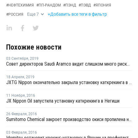
#
НЕФТЕХИМИЯ
#
ПП-РАНДОМ
#
ПЭНД
#
ПЭВД
#
ЯПОНИЯ
Еще
7
+Добавить все теги в фильтр
#
РОССИЯ
Похожие новости
03 Сентября
,
2019
Совет директоров Saudi Aramco видит слишком много рисков для IPO в Нью-Йорке
18 Апреля
,
2019
JXTG Nippon окончательно закрыла установку каткрекинга в Муроране
11 Ноября
,
2016
JX Nippon Oil запустила установку каткрекинга в Негиши
26 Февраля
,
2016
Sumitomo Chemical закроет производство окиси пропилена на ремонт в мае
03 Февраля
,
2016
Idemitsu остановит крекинг-установку в Японии на профилактику