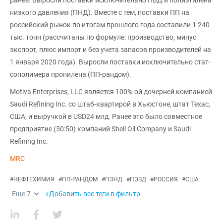
ранее. Выросли поставки исключительно ПВД и полиэтилена
низкого давления (ПНД). Вместе с тем, поставки ПП на
российский рынок по итогам прошлого года составили 1 240
тыс. тонн (рассчитаны по формуле: производство, минус
экспорт, плюс импорт и без учета запасов производителей на
1 января 2020 года). Выросли поставки исключительно стат-
сополимера пропилена (ПП-рандом).
Motiva Enterprises, LLC является 100%-ой дочерней компанией
Saudi Refining Inc. со штаб-квартирой в Хьюстоне, штат Техас,
США, и выручкой в USD24 млд. Ранее это было совместное
предприятие (50:50) компаний Shell Oil Company и Saudi
Refining Inc.
MRC
#
НЕФТЕХИМИЯ
#
ПП-РАНДОМ
#
ПЭНД
#
ПЭВД
#
РОССИЯ
#
США
Еще
7
+Добавить все теги в фильтр