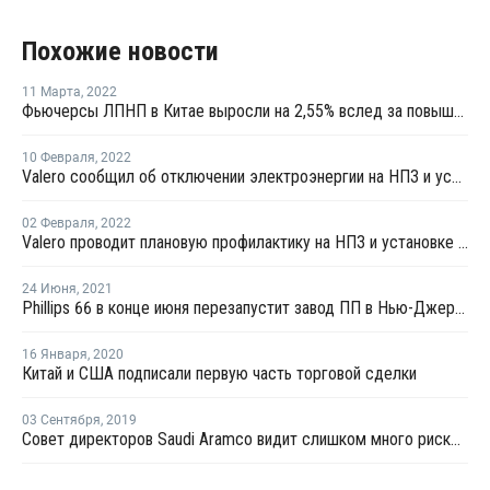
Похожие новости
11 Марта
,
2022
Фьючерсы ЛПНП в Китае выросли на 2,55% вслед за повышением котировок сырой нефти
10 Февраля
,
2022
Valero сообщил об отключении электроэнергии на НПЗ и установках пропилена в Хьюстоне
02 Февраля
,
2022
Valero проводит плановую профилактику на НПЗ и установке каткрекинга в Техасе
24 Июня
,
2021
Phillips 66 в конце июня перезапустит завод ПП в Нью-Джерси после ремонта
16 Января
,
2020
Китай и США подписали первую часть торговой сделки
03 Сентября
,
2019
Совет директоров Saudi Aramco видит слишком много рисков для IPO в Нью-Йорке