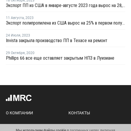
18 Октября
,
2023
Экспорт ПП из США в январе-августе 2023 года вырос на 28,4%
11 Августа
,
2023
Экспорт полипропилена из США вырос на 25% в первом полугодии 2023 года
24 Июля
,
2023
Invista закрыла производство ПП в Техасе на ремонт
29 Октября
,
2020
Phillips 66 все еще оставляет закрытым НПЗ в Луизиане
16 Февраля
,
2021
Импорт ПВД в Турцию вырос в декабре
на 60,5%
МОСКВА (
Маркет Репорт
) -- Импортные поставки
полиэтилена высокого давления (ПВД) на турецкий рынок
увеличились в декабре прошлого года на 60,51% по
Мы используем файлы cookie
в различных целях, включая