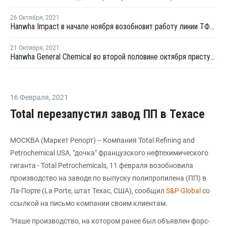
26 Октября
,
2021
Hanwha Impact в начале ноября возобновит работу линии ТФК № 3 в Ульсане после ремонта
21 Октября
,
2021
Hanwha General Chemical во второй половине октября приступит к профилактике на линии ТФК № 3 в Ульсане
16 Февраля
,
2021
Total перезапустил завод ПП в Техасе
МОСКВА (Маркет Репорт) -- Компания Total Refining and
Petrochemical USA, "дочка" французского нефтехимического
гиганта - Total Petrochemicals, 11 февраля возобновила
производство на заводе по выпуску полипропилена (ПП) в
Ла-Порте (La Porte, штат Техас, США), сообщил
S&P Global
со
ссылкой на письмо компании своим клиентам.
"Наше производство, на котором ранее был объявлен форс-