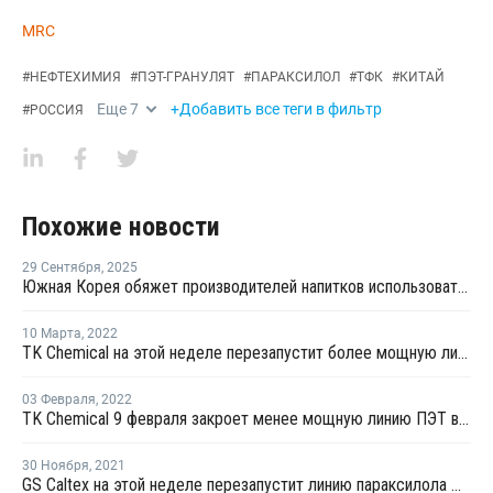
MRC
#
НЕФТЕХИМИЯ
#
ПЭТ-ГРАНУЛЯТ
#
ПАРАКСИЛОЛ
#
ТФК
#
КИТАЙ
Еще
7
+Добавить все теги в фильтр
#
РОССИЯ
Похожие новости
29 Сентября
,
2025
Южная Корея обяжет производителей напитков использовать вторичный ПЭТ в упаковке
10 Марта
,
2022
TK Chemical на этой неделе перезапустит более мощную линию ПЭТ в Южной Корее после ремонта
03 Февраля
,
2022
TK Chemical 9 февраля закроет менее мощную линию ПЭТ в Южной Корее на плановый ремонт
30 Ноября
,
2021
GS Caltex на этой неделе перезапустит линию параксилола № 1 в Йосу после планового ремонта