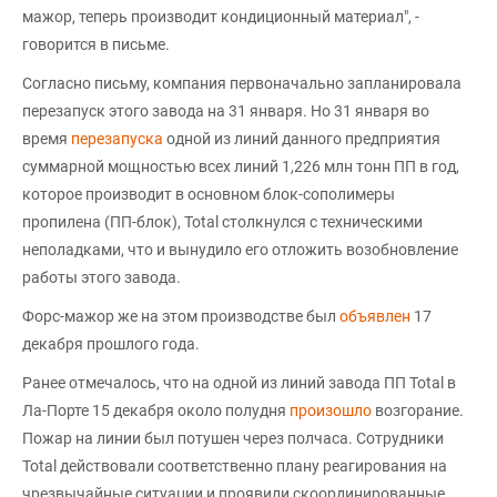
мажор, теперь производит кондиционный материал", -
говорится в письме.
Согласно письму, компания первоначально запланировала
перезапуск этого завода на 31 января. Но 31 января во
время
перезапуска
одной из линий данного предприятия
суммарной мощностью всех линий 1,226 млн тонн ПП в год,
которое производит в основном блок-сополимеры
пропилена (ПП-блок), Total столкнулся с техническими
неполадками, что и вынудило его отложить возобновление
работы этого завода.
Форс-мажор же на этом производстве был
объявлен
17
декабря прошлого года.
Ранее отмечалось, что на одной из линий завода ПП Total в
Ла-Порте 15 декабря около полудня
произошло
возгорание.
Пожар на линии был потушен через полчаса. Сотрудники
Total действовали соответственно плану реагирования на
чрезвычайные ситуации и проявили скоординированные