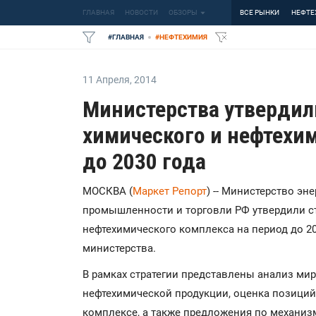
ГЛАВНАЯ
НОВОСТИ
ОБЗОРЫ
ВСЕ РЫНКИ
НЕФТЕ
#
ГЛАВНАЯ
#
НЕФТЕХИМИЯ
11 Апреля
,
2014
Министерства утвердил
химического и нефтехи
до 2030 года
МОСКВА (
Маркет Репорт
) -- Министерство э
промышленности и торговли РФ утвердили ст
нефтехимического комплекса на период до 20
министерства.
В рамках стратегии представлены анализ ми
нефтехимической продукции, оценка позици
комплексе, а также предложения по механиз