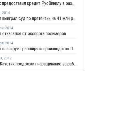
Сбербанк предоставил кредит РусВинилу в размере 1,8 млрд рублей
я
,
2014
РусВинил выиграл суд по претензии на 41 млн рублей
ря
,
2014
 отказался от экспорта полимеров
ря
,
2014
РусВинил планирует расширять производство ПВХ
ля
,
2012
В 2012г. Каустик продолжит наращивание выработки ПВХ и твердого каустика