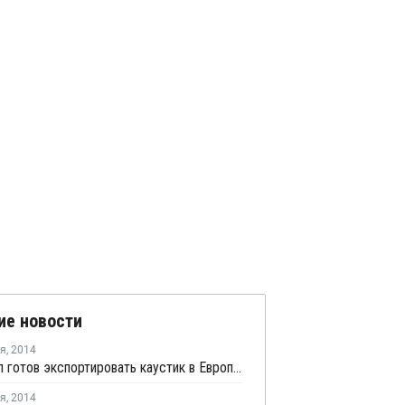
ие новости
ря
,
2014
РусВинил готов экспортировать каустик в Европу и другие регионы мира
ря
,
2014