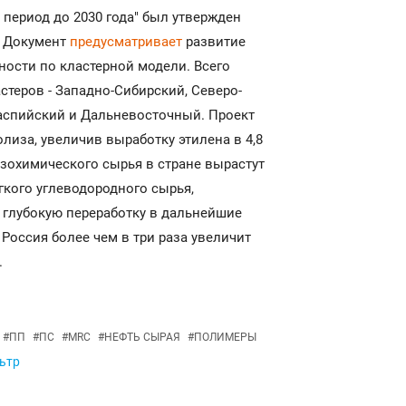
 период до 2030 года" был утвержден
. Документ
предусматривает
развитие
ости по кластерной модели. Всего
стеров - Западно-Сибирский, Северо-
аспийский и Дальневосточный. Проект
лиза, увеличив выработку этилена в 4,8
азохимического сырья в стране вырастут
гкого углеводородного сырья,
 глубокую переработку в дальнейшие
Россия более чем в три раза увеличит
.
#
ПП
#
ПС
#
MRC
#
НЕФТЬ СЫРАЯ
#
ПОЛИМЕРЫ
льтр