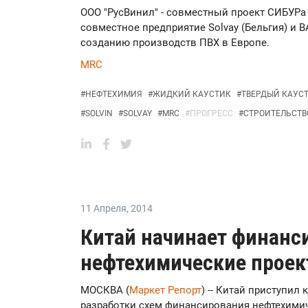
ООО "РусВинил" - совместный проект СИБУРа и
совместное предприятие Solvay (Бельгия) и B
созданию производств ПВХ в Европе.
MRC
#
НЕФТЕХИМИЯ
#
ЖИДКИЙ КАУСТИК
#
ТВЕРДЫЙ КАУС
#
SOLVIN
#
SOLVAY
#
MRC
#
ПРОГРЕСС
#
СТРОИТЕЛЬСТВ
11 Апреля
,
2014
Китай начинает финанс
нефтехимические проек
МОСКВА (
Маркет Репорт
) -- Китай приступил
разработки схем финансирования нефтехимич