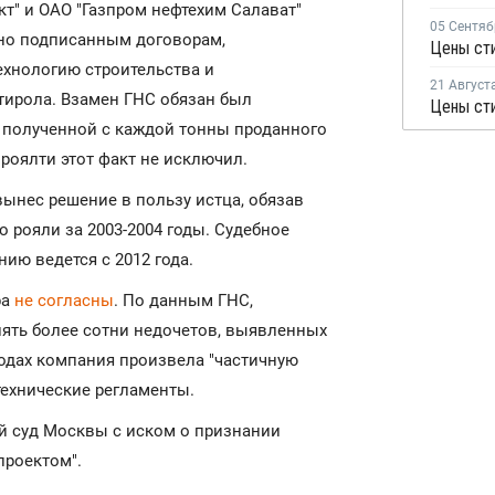
т" и ОАО "Газпром нефтехим Салават"
05 Сентяб
сно подписанным договорам,
Цены сти
ехнологию строительства и
21 Август
тирола. Взамен ГНС обязан был
Цены сти
, полученной с каждой тонны проданного
у роялти этот факт не исключил.
вынес решение в пользу истца, обязав
о рояли за 2003-2004 годы. Судебное
ию ведется с 2012 года.
ра
не согласны
. По данным ГНС,
ять более сотни недочетов, выявленных
 годах компания произвела "частичную
технические регламенты.
й суд Москвы с иском о признании
проектом".