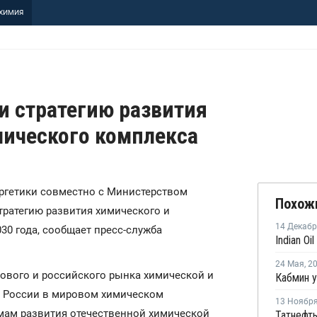
ХИМИЯ
и стратегию развития
мического комплекса
нергетики совместно с Министерством
Похож
ратегию развития химического и
14 Декаб
30 года, сообщает пресс-служба
24 Мая
,
2
рового и российского рынка химической и
й России в мировом химическом
13 Ноябр
мам развития отечественной химической