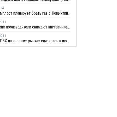
014
Саянскхимпласт планирует брать газ с Ковыктинского ГКМ
2011
Российские производители снижают внутренние цены ПВХ
2011
Цены на ПВХ на внешних рынках снизились в июне