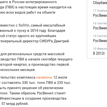
шего в России интегрированного
а (ПВХ) в настоящее время находится на
17 Ноябр
ию всех видов работ на объекте
16 Сентяб
овместно с SolVin, самый масштабный
РусВинил
нный к пуску в 2014 году. Благодаря
ой статус одного из крупнейших
15 Сентяб
л генеральный директор СИБУРа Дмитрий
10 Февра
 для региональных средств массовой
зводство ПВХ в начале сентября текущего
 второй квартал, а производство первой
 нескольких месяцев.
ительство комплекса
началось
12 июля
 составлять 330 тыс. тонн ПВХ и 235 тыс.
быть принято решение об увеличении
тонн. Таким образом, РусВинил станет
 Инвестиции в создание производства
 57 млрд рублей.