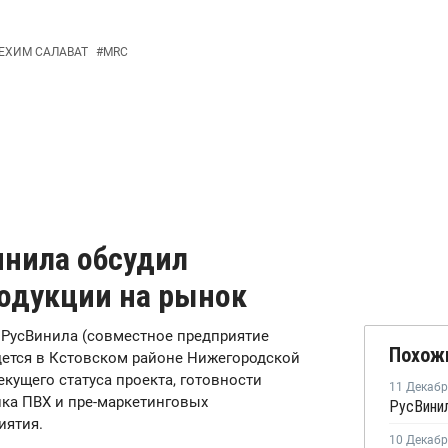
ЕХИМ САЛАВАТ
#
MRC
инила обсудил
родукции на рынок
в РусВинила (совместное предприятие
Похож
едется в Кстовском районе Нижегородской
екущего статуса проекта, готовности
11 Декаб
нка ПВХ и пре-маркетинговых
иятия.
10 Декаб