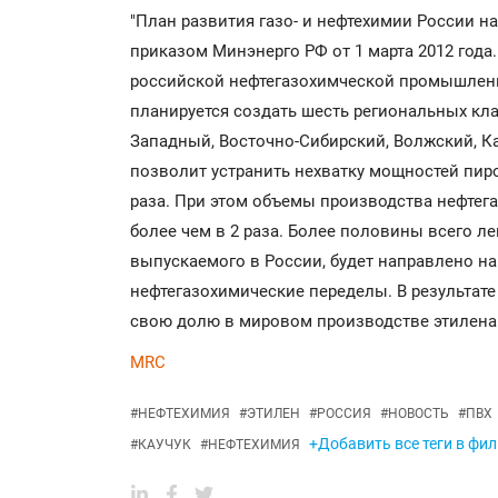
"План развития газо- и нефтехимии России на
приказом Минэнерго РФ от 1 марта 2012 года
российской нефтегазохимческой промышленн
планируется создать шесть региональных кла
Западный, Восточно-Сибирский, Волжский, К
позволит устранить нехватку мощностей пиро
раза. При этом объемы производства нефтег
более чем в 2 раза. Более половины всего ле
выпускаемого в России, будет направлено на
нефтегазохимические переделы. В результате 
свою долю в мировом производстве этилена
MRC
#
НЕФТЕХИМИЯ
#
ЭТИЛЕН
#
РОССИЯ
#
НОВОСТЬ
#
ПВХ
+Добавить все теги в фи
#
КАУЧУК
#
НЕФТЕХИМИЯ