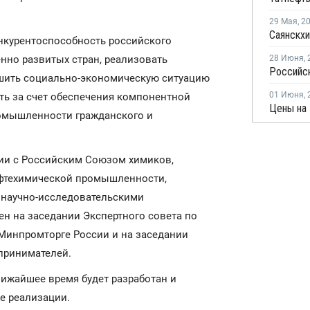
29 Мая
,
2
нкурентоспособность российского
но развитых стран, реализовать
28 Июня
,
шить социально-экономическую ситуацию
01 Июня
,
ть за счет обеспечения компонентной
ромышленности гражданского и
ии с Российским Союзом химиков,
ефтехимической промышленности,
научно-исследовательскими
ен на заседании Экспертного совета по
инпромторге России и на заседании
принимателей.
лижайшее время будет разработан и
е реализации.