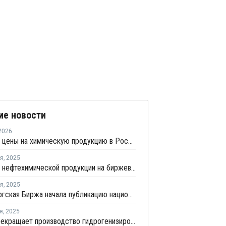
ие новости
2026
В апреле цены на химическую продукцию в России выросли на 5,3% - Росстат
ря
,
2025
Продажи нефтехимической продукции на биржевых торгах в текущем году увеличились на 30%
ря
,
2025
Петербургская Биржа начала публикацию национальных индикаторов оптовых цен продуктов нефтегазохимии
я
,
2025
Kraton прекращает производство гидрогенизированных стирольных блок-сополимеров во Франции