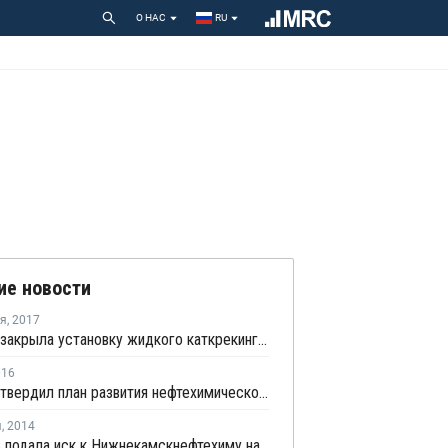
О НАС
RU
ие новости
ря
,
2017
Indian Oil закрыла установку жидкого каткрекинга в Парадипе из-за пожара на НПЗ
016
Кабмин утвердил план развития нефтехимической отрасли до 2030 года
я
,
2014
Татнефть подала иск к Нижнекамскнефтехиму на 354 млн рублей