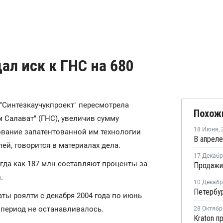
ал иск к ГНС на 680
 "Синтезкаучукпроект" пересмотрела
Похож
 Салават" (ГНС), увеличив сумму
18 Июня
,
ование запатентованной им технологии
ей, говорится в материалах дела.
17 Декаб
огда как 187 млн составляют проценты за
.
10 Декаб
аты роялти с декабря 2004 года по июнь
т период не останавливалось.
28 Октябр