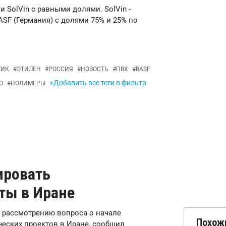
 SolVin с равными долями. SolVin -
ASF (Германия) с долями 75% и 25% по
ТИК
#
ЭТИЛЕН
#
РОССИЯ
#
НОВОСТЬ
#
ПВХ
#
BASF
+Добавить все теги в фильтр
О
#
ПОЛИМЕРЫ
ировать
ты в Иране
 к рассмотрению вопроса о начале
Похож
еских проектов в Иране, сообщил