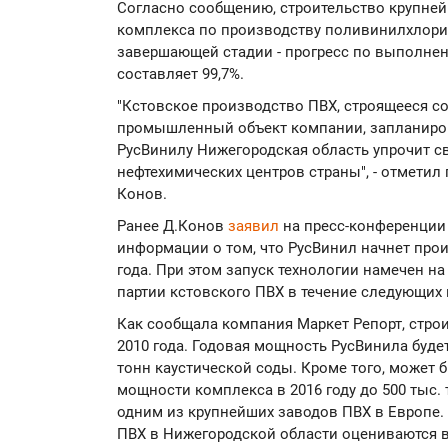
Согласно сообщению, строительство крупней
комплекса по производству поливинилхлорид
завершающей стадии - прогресс по выполнен
составляет 99,7%.
"Кстовское производство ПВХ, строящееся с
промышленный объект компании, запланирова
РусВинилу Нижегородская область упрочит св
нефтехимических центров страны", - отмети
Конов.
Ранее Д.Конов
заявил
на пресс-конференции
информации о том, что РусВинил начнет прои
года. При этом запуск технологии намечен на
партии кстовского ПВХ в течение следующих
Как сообщала компания Маркет Репорт, стро
2010 года. Годовая мощность РусВинила будет
тонн каустической соды. Кроме того, может 
мощности комплекса в 2016 году до 500 тыс. 
одним из крупнейших заводов ПВХ в Европе.
ПВХ в Нижегородской области оцениваются в