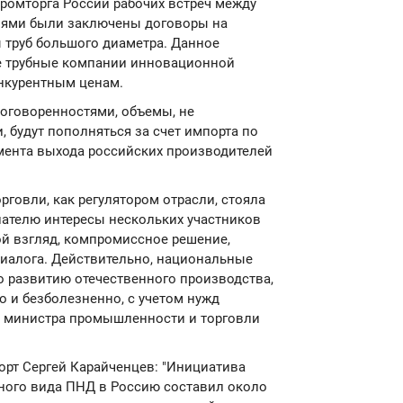
ромторга России рабочих встреч между
лями были заключены договоры на
 труб большого диаметра. Данное
е трубные компании инновационной
нкурентным ценам.
договоренностями, объемы, не
будут пополняться за счет импорта по
ента выхода российских производителей
говли, как регулятором отрасли, стояла
нателю интересы нескольких участников
й взгляд, компромиссное решение,
диалога. Действительно, национальные
о развитию отечественного производства,
о и безболезненно, с учетом нужд
ль министра промышленности и торговли
орт Сергей Карайченцев: "Инициатива
нного вида ПНД в Россию составил около