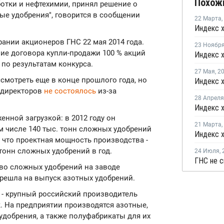
Похож
отки и нефтехимии, принял решение о
е удобрения", говорится в сообщении
22 Марта
,
ании акционеров ГНС 22 мая 2014 года.
23 Ноябр
ие договора купли-продажи 100 % акций
по результатам конкурса.
27 Мая
,
2
смотреть еще в конце прошлого года, но
а директоров
не состоялось
из-за
28 Апреля
енной загрузкой: в 2012 году он
21 Марта
,
ом числе 140 тыс. тонн сложных удобрений
, что проектная мощность производства -
 тонн сложных удобрений в год.
24 Июля
,
во сложных удобрений на заводе
решла на выпуск азотных удобрений.
 - крупный российский производитель
 На предприятии производятся азотные,
добрения, а также полуфабрикаты для их