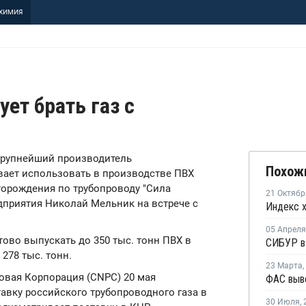
ХИМИЯ
ет брать газ с
 крупнейший производитель
Похож
вает использовать в производстве ПВХ
торождения по трубопроводу "Сила
21 Октябр
дприятия Николай Мельник на встрече с
05 Апреля
ово выпускать до 350 тыс. тонн ПВХ в
278 тыс. тонн.
23 Марта
,
овая Корпорация (CNPC) 20 мая
тавку российского трубопроводного газа в
30 Июля
,