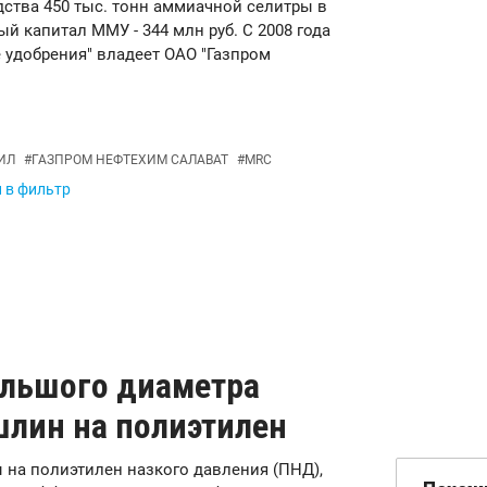
ства 450 тыс. тонн аммиачной селитры в
й капитал ММУ - 344 млн руб. С 2008 года
удобрения" владеет ОАО "Газпром
ИЛ
#
ГАЗПРОМ НЕФТЕХИМ САЛАВАТ
#
MRC
и в фильтр
ольшого диаметра
лин на полиэтилен
ы на полиэтилен назкого давления (ПНД),