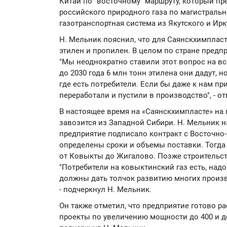
Китай по "восточному" маршруту, который пр
российского природного газа по магистральн
газотранспортная система из Якутского и Ирк
Н. Мельник пояснил, что для Саянскхимплас
этилен и пропилен. В целом по стране пред
"Мы неоднократно ставили этот вопрос на вс
до 2030 года 6 млн тонн этилена они дадут, 
где есть потребители. Если бы даже к нам пр
переработали и пустили в производство", - о
В настоящее время на «Саянскхимпласте» на г
завозится из Западной Сибири. Н. Мельник на
предприятие подписало контракт с Восточно
определены сроки и объемы поставки. Тогда
от Ковыкты до Жигалово. Позже строительс
"Потребители на ковыктинский газ есть, надо
должны дать толчок развитию многих произво
- подчеркнул Н. Мельник.
Он также отметил, что предприятие готово р
проекты по увеличению мощности до 400 и до 