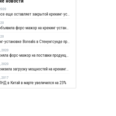
ие новости
2020
Borealis все еще оставляет закрытой крекинг-установку в Стенунгсунде
020
Borealis объявила форс-мажор на крекинг-установке в Стенунгсунде
020
На крекинг-установке Borealis в Стенунгсунде произошел пожар
,
2020
Borealis сняла форс-мажор на поставки продукции со своей крекинг-установки в Стенунгсунде
,
2020
Borealis снизила загрузку мощностей на крекинг-установках в Швеции и Финляндии из-за коронавируса
,
2017
НД в Китай в марте увеличился на 23%