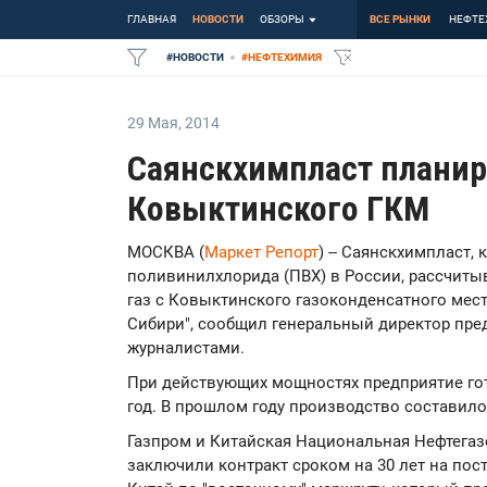
ГЛАВНАЯ
НОВОСТИ
ОБЗОРЫ
ВСЕ РЫНКИ
НЕФТЕ
#
НОВОСТИ
#
НЕФТЕХИМИЯ
29 Мая
,
2014
Саянскхимпласт планиру
Ковыктинского ГКМ
МОСКВА (
Маркет Репорт
) -- Саянскхимпласт,
поливинилхлорида (ПВХ) в России, рассчиты
газ с Ковыктинского газоконденсатного мес
Сибири", сообщил генеральный директор пре
журналистами.
При действующих мощностях предприятие гот
год. В прошлом году производство составило 
Газпром и Китайская Национальная Нефтегаз
заключили контракт сроком на 30 лет на пос