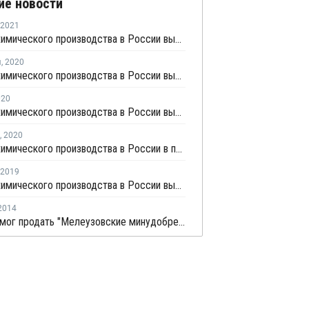
ие новости
2021
Индекс химического производства в России вырос на 7,5% в январе - феврале
я
,
2020
Индекс химического производства в России вырос на 6,3% в январе - октябре
020
Индекс химического производства в России вырос на 5,6% в январе - апреле
,
2020
Индекс химического производства в России в первом квартале вырос на 6,7%
2019
Индекс химического производства в России вырос на 0,9% в январе - феврале
2014
ГНС не смог продать "Мелеузовские минудобрения" с первой попытки