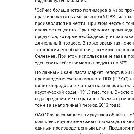
подчеркнул Н. Мельник.
"Сейчас большинство полимеров в мире произ
практически весь американский ПВХ - из газа
производится из нефти. При этом нефть с то
сложное вещество. При нефтяном производс
продуктов, которые необходимо утилизировать
длительный процесс. В то же время газ - очен
технологии его обработки", - отметил главн
Селезнев. При этом использование газа в пр
удешевить себестоимость продукта на 50%.
По данным СканПласта Маркет Репорт, в 201
производство суспензионного ПВХ (ПВХ-С) на 5
винилхлорида за отчетный период составил 290
каустической соды - 191,3 тыс. тонн. Вместе с
года предприятие сократило объемы производс
тонн за аналогичный период 2013 года).
ОАО "Саянскхимпласт" (Иркутская область), о
комплекс крупнотоннажных производств хло
единый производственный цикл. Предприяти