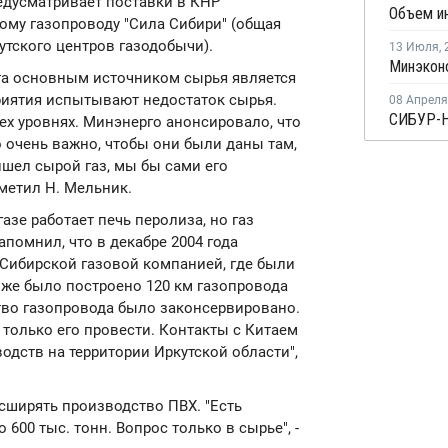
едусматривает поставки в КНР
ому газопроводу "Сила Сибири" (общая
утского центров газодобычи).
13 Июля
,
та основным источником сырья является
приятия испытывают недостаток сырья.
08 Апреля
ех уровнях. Минэнерго анонсировало, что
но очень важно, чтобы они были даны там,
ишел сырой газ, мы бы сами его
тметил Н. Мельник.
азе работает печь перолиза, но газ
помнил, что в декабре 2004 года
-Сибирской газовой компанией, где были
 же было построено 120 км газопровода
тво газопровода было законсервировано.
 только его провести. Контакты с Китаем
дств на территории Иркутской области",
асширять производство ПВХ. "Есть
600 тыс. тонн. Вопрос только в сырье", -