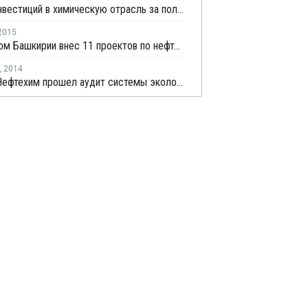
Объем инвестиций в химическую отрасль за полгода увеличился на 8,4%
2015
Минэконом Башкирии внес 11 проектов по нефтехимии в число приоритетных
,
2014
СИБУР-Нефтехим прошел аудит системы экологического менеджмента