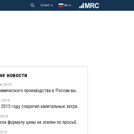
О НАС
RU
ие новости
я
,
2019
Индекс химического производства в России вырос на 3,6% в январе - сентябре
,
2016
СИБУР в 2015 году сократил капитальные затраты на 9%
2016
ФАС вывела формулу цены на этилен по просьбе Роснефти и Саянскхимпласта
2015