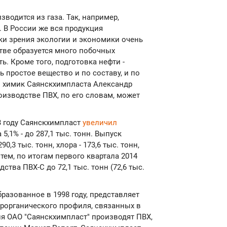
водится из газа. Так, например,
. В России же вся продукция
чки зрения экологии и экономики очень
тве образуется много побочных
. Кроме того, подготовка нефти -
ь простое вещество и по составу, и по
ый химик Саянскхимпласта Александр
оизводстве ПВХ, по его словам, может
3 году Саянскхимпласт
увеличил
,1% - до 287,1 тыс. тонн. Выпуск
,3 тыс. тонн, хлора - 173,6 тыс. тонн,
 тем, по итогам первого квартала 2014
тва ПВХ-С до 72,1 тыс. тонн (72,6 тыс.
бразованное в 1998 году, представляет
рорганического профиля, связанных в
я ОАО "Саянскхимпласт" производят ПВХ,