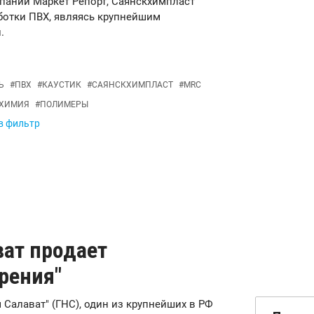
мпании Маркет Репорт, Саянскхимпласт
ботки ПВХ, являясь крупнейшим
.
Ь
#
ПВХ
#
КАУСТИК
#
САЯНСКХИМПЛАСТ
#
MRC
ЕХИМИЯ
#
ПОЛИМЕРЫ
 в фильтр
ват продает
рения"
им Салават" (ГНС), один из крупнейших в РФ