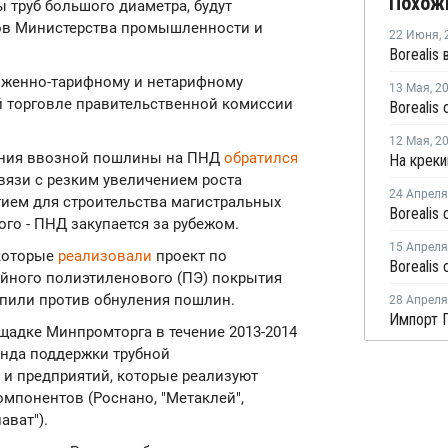
Похож
труб большого диаметра, будут
лов Министерства промышленности и
22 Июня
,
оженно-тарифному и нетарифному
13 Мая
,
2
 торговле правительственной комиссии
12 Мая
,
2
ления ввозной пошлины на ПНД
обратился
язи с резким увеличением роста
24 Апреля
ием для строительства магистральных
го - ПНД закупается за рубежом.
15 Апреля
 которые
реализовали
проект по
йного полиэтиленового (ПЭ) покрытия
упили против обнуления пошлин.
28 Апреля
Импорт П
адке Минпромторга в течение 2013-2014
онда поддержки трубной
и предприятий, которые реализуют
мпонентов (Роснано, "Метаклей",
ават").