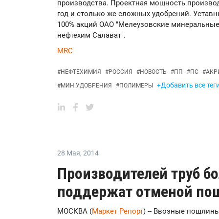
производства. Проектная мощность производ
год и столько же сложных удобрений. Уставны
100% акций ОАО "Мелеузовские минеральные 
нефтехим Салават".
MRC
#
НЕФТЕХИМИЯ
#
РОССИЯ
#
НОВОСТЬ
#
ПП
#
ПС
#
АКР
+Добавить все тег
#
МИН.УДОБРЕНИЯ
#
ПОЛИМЕРЫ
28 Мая
,
2014
Производителей труб б
поддержат отменой пош
МОСКВА (
Маркет Репорт
) -- Ввозные пошлин