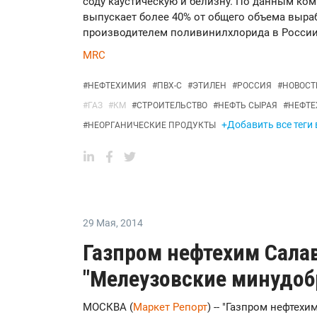
соду каустическую и белизну. По данным ко
выпускает более 40% от общего объема выра
производителем поливинилхлорида в России
MRC
#
НЕФТЕХИМИЯ
#
ПВХ-С
#
ЭТИЛЕН
#
РОССИЯ
#
НОВОСТ
#
ГАЗ
#
КМ
#
СТРОИТЕЛЬСТВО
#
НЕФТЬ СЫРАЯ
#
НЕФТ
+Добавить все теги
#
НЕОРГАНИЧЕСКИЕ ПРОДУКТЫ
29 Мая
,
2014
Газпром нефтехим Сала
"Мелеузовские минудоб
МОСКВА (
Маркет Репорт
) -- "Газпром нефтех