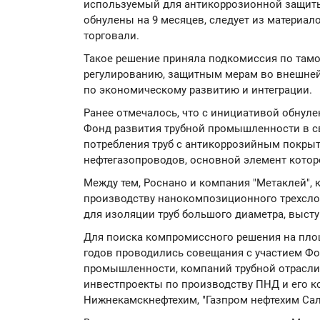
используемый для антикоррозионной защиты 
обнулены на 9 месяцев, следует из материа
торговали.
Такое решение приняла подкомиссия по там
регулированию, защитным мерам во внешней
по экономическому развитию и интеграции.
Ранее отмечалось, что с инициативой обну
Фонд развития трубной промышленности в св
потребления труб с антикоррозийным покрыт
нефтегазопроводов, основной элемент которо
Между тем, Роснано и компания "Метаклей",
производству нанокомпозиционного трехсло
для изоляции труб большого диаметра, выст
Для поиска компромиссного решения на площ
годов проводились совещания с участием Ф
промышленности, компаний трубной отрасли 
инвестпроекты по производству ПНД и его ко
Нижнекамскнефтехим, "Газпром нефтехим Сал