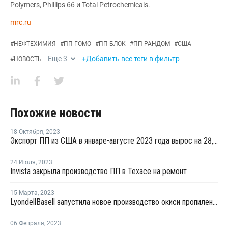
Polymers, Phillips 66 и Total Petrochemicals.
mrc.ru
#
НЕФТЕХИМИЯ
#
ПП-ГОМО
#
ПП-БЛОК
#
ПП-РАНДОМ
#
США
Еще
3
+Добавить все теги в фильтр
#
НОВОСТЬ
Похожие новости
18 Октября
,
2023
Экспорт ПП из США в январе-августе 2023 года вырос на 28,4%
24 Июля
,
2023
Invista закрыла производство ПП в Техасе на ремонт
15 Марта
,
2023
LyondellBasell запустила новое производство окиси пропилена в Техасе
06 Февраля
,
2023