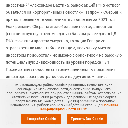
инвестиций" Александра Бахтина, рынок акций РФ в четверг
обвалился на корпоративных новостях - Газпром и Сбербанк
приняли решение не выплачивать дивиденды за 2021 год.
Если решение Сбера не стало большой неожиданностью
(соответствующую рекомендацию банкам ранее давал ЦБ
РФ), его акции просели умеренно, то акции Газпрома
отреагировали масштабным спадом, поскольку многие
инвесторы приобретали их именно с ориентиром на высокую
потенциальную дивдоходность на уровне порядка 18%.
После данных новостей снижение дивидендных ожиданий
инвесторов распространилось и на другие компании.
Мы используем файлы cookie
в различных целях, включая
Собрание акционеров Газпрома в четверг неожиданно для
соблюдение мер безопасности, обеспечение наилучшего
пользовательского опыта при работе с нашим сайтом, отслеживание
большинства участников рынка отказалось от выплаты
статистики посещения ресурса и для рекламных задач “Маркет
дивидендов за 2021 год, посчитав их нецелесообразными в
Репорт Компани”. Более детальную информацию о правилах
использования файлов cookie вы найдёте на странице "
Политика
текущей ситуации, в том числе ввиду увеличения долговой
конфиденциальности GDPR
".
нагрузки концерна. Правительство ранее предложило
Настройки Cookie
Принять Все Cookie
увеличить НДПИ для Газпрома на 416 млрд руб., а в четверг