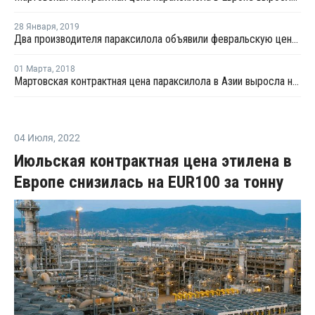
28 Января
,
2019
Два производителя параксилола объявили февральскую цену в диапазоне USD1150-1180 за тонну
01 Марта
,
2018
Мартовская контрактная цена параксилола в Азии выросла на USD5 за тонну
04 Июля
,
2022
Июльская контрактная цена этилена в
Европе снизилась на EUR100 за тонну