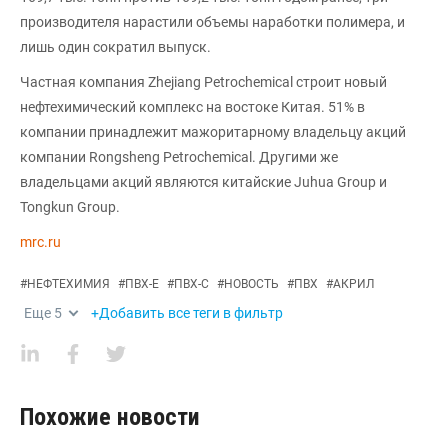
производителя нарастили объемы наработки полимера, и
лишь один сократил выпуск.
Частная компания Zhejiang Petrochemical строит новый
нефтехимический комплекс на востоке Китая. 51% в
компании принадлежит мажоритарному владельцу акций
компании Rongsheng Petrochemical. Другими же
владельцами акций являются китайские Juhua Group и
Tongkun Group.
mrc.ru
#
НЕФТЕХИМИЯ
#
ПВХ-Е
#
ПВХ-С
#
НОВОСТЬ
#
ПВХ
#
АКРИЛ
Еще
5
+Добавить все теги в фильтр
Похожие новости