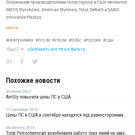
Основными производителями полистирола в США являются
INEOS Styrolution, Americas Styrenics, Total, Deltech и SABIC
Innovative Plastics.
mrc.ru
#
НЕФТЕХИМИЯ
#
ПСС/М
#
УПС/М
#
ПСВ-С
#
РОССИЯ
#
США
Еще
7
+Добавить все теги в фильтр
Похожие новости
30 Июня
,
2022
AmSty повысила цены ПС в США
17 Сентября
,
2018
Цены ПС в США в сентябре находятся под разносторонним давлением
08 Августа
,
2016
Total Petrochemicals возобновила работу трех линий на заводе ПС в Луизиане