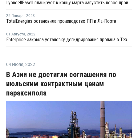
LyondellBasell планирует к концу марта запустить новое производство окиси пропилена в Техасе
25 Января
,
2023
TotalEnergies остановила производство ПП в Ла-Порте
01 Августа
,
2022
Enterprise закрыла установку дегидрирования пропана в Техасе на внеплановый ремонт
04 Июля
,
2022
В Азии не достигли соглашения по
июльским контрактным ценам
параксилола