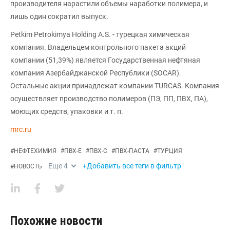
производителя нарастили объемы наработки полимера, и
лишь один сократил выпуск.
Petkim Petrokimya Holding A.S. - турецкая химическая
компания. Владельцем контрольного пакета акций
компании (51,39%) является Государственная нефтяная
компания Азербайджанской Республики (SOCAR).
Остальные акции принадлежат компании TURCAS. Компания
осуществляет производство полимеров (ПЭ, ПП, ПВХ, ПА),
моющих средств, упаковки и т. п.
mrc.ru
#
НЕФТЕХИМИЯ
#
ПВХ-Е
#
ПВХ-С
#
ПВХ-ПАСТА
#
ТУРЦИЯ
Еще
4
+Добавить все теги в фильтр
#
НОВОСТЬ
Похожие новости