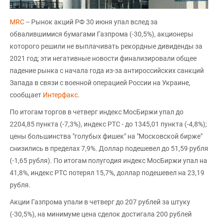
MRC
-- Рынок акций РФ 30 июня упал вслед за
обвалившимися бумагами Газпрома (-30,5%), акционеры
которого решили не выплачивать рекордные дивиденды за
2021 год; эти негативные новости финализировали общее
падение рынка с начала года из-за антироссийских санкций
Запада в связи с военной операцией России на Украине,
сообщает
Интерфакс
.
По итогам торгов в четверг индекс МосБиржи упал до
2204,85 пункта (-7,3%), индекс РТС - до 1345,01 пункта (-4,8%);
цены большинства "голубых фишек" на "Московской бирже"
снизились в пределах 7,9%. Доллар подешевел до 51,59 рубля
(-1,65 рубля). По итогам полугодия индекс МосБиржи упал на
41,8%, индекс РТС потерял 15,7%, доллар подешевел на 23,19
рубля.
Акции Газпрома упали в четверг до 207 рублей за штуку
(-30,5%), на минимуме цена сделок достигала 200 рублей