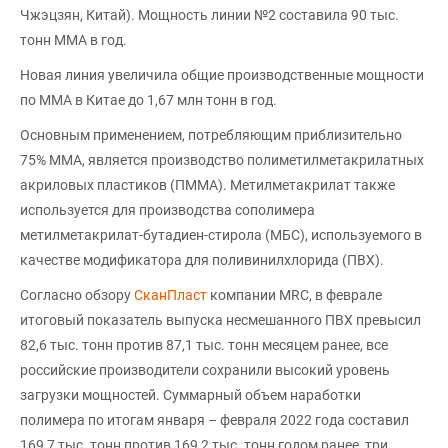
Чжэцзян, Китай). Мощность линии №2 составила 90 тыс.
тонн ММА в год.
Новая линия увеличила общие производственные мощности
по ММА в Китае до 1,67 млн тонн в год.
Основным применением, потребляющим приблизительно
75% ММА, является производство полиметилметакрилатных
акриловых пластиков (ПММА). Метилметакрилат также
используется для производства сополимера
метилметакрилат-бутадиен-стирола (МБС), используемого в
качестве модификатора для поливинилхлорида (ПВХ).
Согласно обзору
СканПласт
компании MRC, в феврале
итоговый показатель выпуска несмешанного ПВХ превысил
82,6 тыс. тонн против 87,1 тыс. тонн месяцем ранее, все
российские производители сохранили высокий уровень
загрузки мощностей. Суммарный объем наработки
полимера по итогам января – февраля 2022 года составил
169,7 тыс. тонн против 169,2 тыс. тонн годом ранее, три