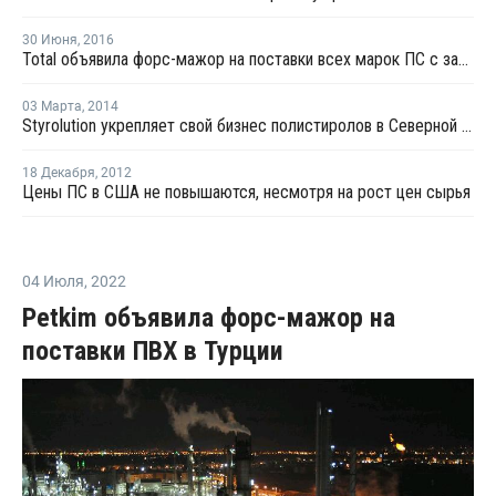
30 Июня
,
2016
Total объявила форс-мажор на поставки всех марок ПС с завода в Луизиане
03 Марта
,
2014
Styrolution укрепляет свой бизнес полистиролов в Северной Америке
18 Декабря
,
2012
Цены ПС в США не повышаются, несмотря на рост цен сырья
04 Июля
,
2022
Petkim объявила форс-мажор на
поставки ПВХ в Турции