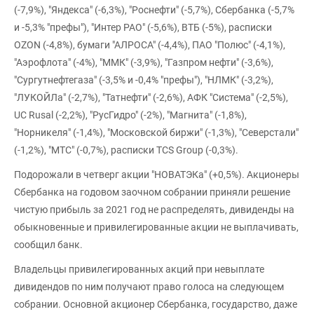
(-7,9%), "Яндекса" (-6,3%), "Роснефти" (-5,7%), Сбербанка (-5,7%
и -5,3% "префы"), "Интер РАО" (-5,6%), ВТБ (-5%), расписки
OZON (-4,8%), бумаги "АЛРОСА" (-4,4%), ПАО "Полюс" (-4,1%),
"Аэрофлота" (-4%), "ММК" (-3,9%), "Газпром нефти" (-3,6%),
"Сургутнефтегаза" (-3,5% и -0,4% "префы"), "НЛМК" (-3,2%),
"ЛУКОЙЛа" (-2,7%), "Татнефти" (-2,6%), АФК "Система" (-2,5%),
UC Rusal (-2,2%), "РусГидро" (-2%), "Магнита" (-1,8%),
"Норникеля" (-1,4%), "Московской биржи" (-1,3%), "Северстали"
(-1,2%), "МТС" (-0,7%), расписки TCS Group (-0,3%).
Подорожали в четверг акции "НОВАТЭКа" (+0,5%). Акционеры
Сбербанка на годовом заочном собрании приняли решение
чистую прибыль за 2021 год не распределять, дивиденды на
обыкновенные и привилегированные акции не выплачивать,
сообщил банк.
Владельцы привилегированных акций при невыплате
дивидендов по ним получают право голоса на следующем
собрании. Основной акционер Сбербанка, государство, даже