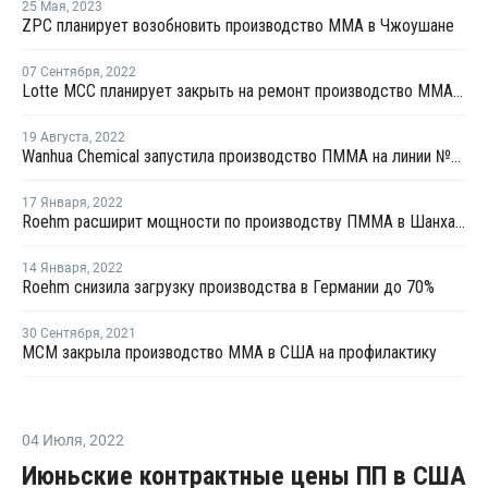
25 Мая
,
2023
ZPC планирует возобновить производство ММА в Чжоушане
07 Сентября
,
2022
Lotte MCC планирует закрыть на ремонт производство ММА на линии №1 в Йосу
19 Августа
,
2022
Wanhua Chemical запустила производство ПММА на линии №2 в Китае
17 Января
,
2022
Roehm расширит мощности по производству ПММА в Шанхае ко второму кварталу 2023 года
14 Января
,
2022
Roehm снизила загрузку производства в Германии до 70%
30 Сентября
,
2021
MCM закрыла производство ММА в США на профилактику
04 Июля
,
2022
Июньские контрактные цены ПП в США