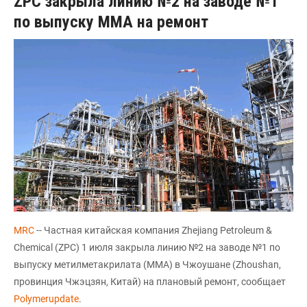
ZPC закрыла линию №2 на заводе №1
по выпуску ММА на ремонт
MRC
-- Частная китайская компания Zhejiang Petroleum &
Chemical (ZPC) 1 июля закрыла линию №2 на заводе №1 по
выпуску метилметакрилата (ММА) в Чжоушане (Zhoushan,
провинция Чжэцзян, Китай) на плановый ремонт, сообщает
Polymerupdate
.