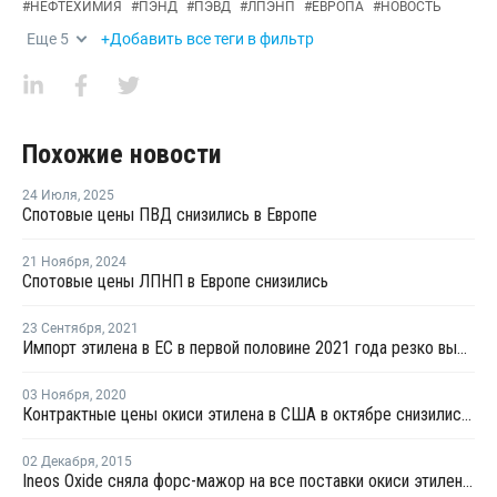
#
НЕФТЕХИМИЯ
#
ПЭНД
#
ПЭВД
#
ЛПЭНП
#
ЕВРОПА
#
НОВОСТЬ
Еще
5
+Добавить все теги в фильтр
Похожие новости
24 Июля
,
2025
Спотовые цены ПВД снизились в Европе
21 Ноября
,
2024
Спотовые цены ЛПНП в Европе снизились
23 Сентября
,
2021
Импорт этилена в ЕС в первой половине 2021 года резко вырос
03 Ноября
,
2020
Контрактные цены окиси этилена в США в октябре снизились на USD13 за тонну
02 Декабря
,
2015
Ineos Oxide сняла форс-мажор на все поставки окиси этилена в Европе