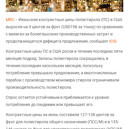
MRC
-- Июньские контрактные цены полистирола (ПС) в США
выросли на 9 центов за фунт (USD198 за тонну) по сравнению
с маем из-за более высоких производственных затрат и
продолжающегося дефицита предложения, сообщает
ICIS
.
Контрактные цены ПС в США росли в течение последних пяти
месяцев подряд. Запасы полистирола сокращались в
течение последних нескольких месяцев, поскольку
потребление превышало предложение, а многочисленные
перебои с производством мономера стирола ограничивали
производительность полистирола.
Спрос остается устойчивым и приближается к уровню
потребления до пандемии или превышает его.
Контрактные цены на июнь составили 127-138 центов за
фунт для полистирола общего назначения (ПСС/М) и в 135-
146 центов за фунт для ударопрочного полистирола (УПС/М),