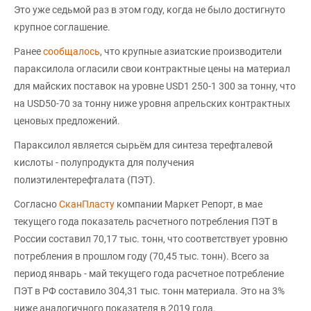
Это уже седьмой раз в этом году, когда не было достигнуто
крупное соглашение.
Ранее
сообщалось
, что крупные азиатские производители
параксилола огласили свои контрактные цены на материал
для майских поставок на уровне USD1 250-1 300 за тонну, что
на USD50-70 за тонну ниже уровня апрельских контрактных
ценовых предложений.
Параксилол является сырьём для синтеза терефталевой
кислоты - полупродукта для получения
полиэтилентерефталата (ПЭТ).
Согласно
СканПласту
компании Маркет Репорт, в мае
текущего года показатель расчетного потребления ПЭТ в
России составил 70,17 тыс. тонн, что соответствует уровню
потребления в прошлом году (70,45 тыс. тонн). Всего за
период январь - май текущего года расчетное потребление
ПЭТ в РФ составило 304,31 тыс. тонн материала. Это на 3%
ниже аналогичного показателя в 2019 года.