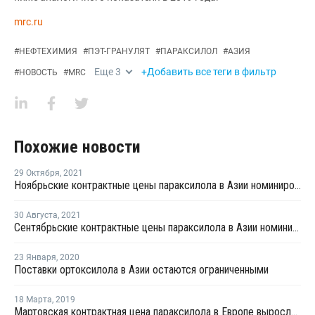
mrc.ru
#
НЕФТЕХИМИЯ
#
ПЭТ-ГРАНУЛЯТ
#
ПАРАКСИЛОЛ
#
АЗИЯ
Еще
3
+Добавить все теги в фильтр
#
НОВОСТЬ
#
MRC
Похожие новости
29 Октября
,
2021
Ноябрьские контрактные цены параксилола в Азии номинированы на уровне USD1 030-1 080 за тонну
30 Августа
,
2021
Сентябрьские контрактные цены параксилола в Азии номинированы на уровне USD1 010-1 030 за тонну
23 Января
,
2020
Поставки ортоксилола в Азии остаются ограниченными
18 Марта
,
2019
Мартовская контрактная цена параксилола в Европе выросла на EUR35 за тонну