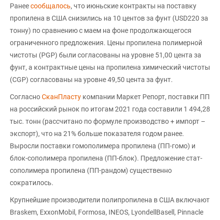
Ранее
сообщалось
, что июньские контракты на поставку
пропилена в США снизились на 10 центов за фунт (USD220 за
тонну) по сравнению с маем на фоне продолжающегося
ограниченного предложения. Цены пропилена полимерной
чистоты (PGP) были согласованы на уровне 51,00 цента за
фунт, а контрактные цены на пропилена химический чистоты
(CGP) согласованы на уровне 49,50 цента за фунт.
Согласно
СканПласту
компании Маркет Репорт, поставки ПП
на российский рынок по итогам 2021 года составили 1 494,28
тыс. тонн (рассчитано по формуле производство + импорт –
экспорт), что на 21% больше показателя годом ранее.
Выросли поставки гомополимера пропилена (ПП-гомо) и
блок-сополимера пропилена (ПП-блок). Предложение стат-
сополимера пропилена (ПП-рандом) существенно
сократилось.
Крупнейшие производители полипропилена в США включают
Braskem, ExxonMobil, Formosa, INEOS, LyondellBasell, Pinnacle