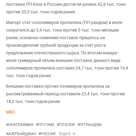
поставки ПП-блок в Россию достигли уровня 42,8 тыс. тонн
против 33,3 тыс. тонн годом ранее.
Импорт стат-сополимеров пропилена (ПП-рандом) в июле
сократился до 3,4 тыс. тонн против 5 тыс. тонн месяцем
ранее, основное снижение поставок пришлось на
производителей трубной продукции за счет роста
предложения отечественного сырья. По итогам января -
июля суммарный объем внешних поставок данного вида
сополимеров пропилена составил 24,7 тыс. тонн против 19,4
тыс. тонн годом ранее.
Внешние поставки прочих полимеров пропилена за
рассматриваемый период составили 23,4 тыс. тонн против
18,2 тыс. тонн годом ранее.
MRC
#
НЕФТЕХИМИЯ
#
ПП-ГОМО
#
ПП-БЛОК
#
ПП-РАНДОМ
Еще
6
#
АЗЕРБАЙДЖАН
#
РОССИЯ