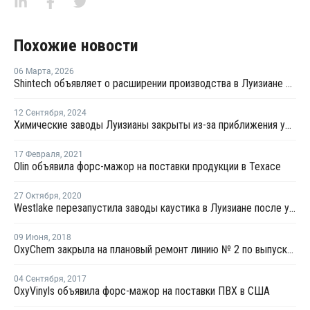
Похожие новости
06 Марта
,
2026
Shintech объявляет о расширении производства в Луизиане на USD3,4 млрд
12 Сентября
,
2024
Химические заводы Луизианы закрыты из-за приближения урагана "Франсин"
17 Февраля
,
2021
Olin объявила форс-мажор на поставки продукции в Техасе
27 Октября
,
2020
Westlake перезапустила заводы каустика в Луизиане после урагана "Дельта"
09 Июня
,
2018
OxyChem закрыла на плановый ремонт линию № 2 по выпуску каустика и хлора в Канзасе
04 Сентября
,
2017
OxyVinyls объявила форс-мажор на поставки ПВХ в США