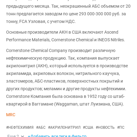
предыдущего месяца. Так, неокрашенный АБС объемом от 20
тонн предлагается заводом по цене 293 000-300 000 руб. за
тонну, FCA Узловая, с учетом НДС.
Основные производители AКН в США включают Ascend
Performance Materials, Cornerstone Chemical и INEOS Nitriles.
Cornerstone Chemical Company производит различную
нефтехимическую продукцию. Так, компания выпускает
акрилонитрил (АКН), который используется в производстве
акриламида, акриловых волокон, нитрильного каучука,
эластомеров, АБС-пластиков, поверхностных покрытий и
других продуктов; меламин и другие продукты нефтехимии.
Cornerstone Компания была основана в 1952 году со штаб-
квартирой в Ваггамане (Waggaman, штат Луизиана, США).
MRC
#
НЕФТЕХИМИЯ
#
АБС
#
АКРИЛОНИТРИЛ
#
США
#
НОВОСТЬ
#
ПС
Еще
2
+Добавить все теги в фильтр