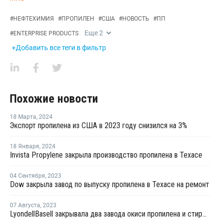
#
НЕФТЕХИМИЯ
#
ПРОПИЛЕН
#
США
#
НОВОСТЬ
#
ПП
Еще
2
#
ENTERPRISE PRODUCTS
+Добавить все теги в фильтр
Похожие новости
18 Марта
,
2024
Экспорт пропилена из США в 2023 году снизился на 3%
18 Января
,
2024
Invista Propylene закрыла производство пропилена в Техасе
04 Сентября
,
2023
Dow закрыла завод по выпуску пропилена в Техасе на ремонт
07 Августа
,
2023
LyondellBasell закрывала два завода окиси пропилена и стирола в США и Европе на ремонт в июле-августе