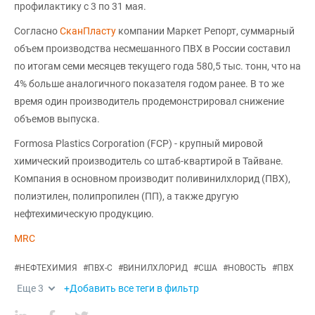
профилактику с 3 по 31 мая.
Согласно
СканПласту
компании Маркет Репорт, суммарный
объем производства несмешанного ПВХ в России составил
по итогам семи месяцев текущего года 580,5 тыс. тонн, что на
4% больше аналогичного показателя годом ранее. В то же
время один производитель продемонстрировал снижение
объемов выпуска.
Formosa Plastics Corporation (FCP) - крупный мировой
химический производитель со штаб-квартирой в Тайване.
Компания в основном производит поливинилхлорид (ПВХ),
полиэтилен, полипропилен (ПП), а также другую
нефтехимическую продукцию.
MRC
#
НЕФТЕХИМИЯ
#
ПВХ-С
#
ВИНИЛХЛОРИД
#
США
#
НОВОСТЬ
#
ПВХ
Еще
3
+Добавить все теги в фильтр