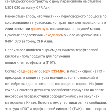
сентябрьскую контрактную цену параксилола на отметке
USD1 030 за тонну, CFR Азия.
Ранее отмечалось, что участники переговорного процесса по
согласованию августовских контрактных цен параксилола в
Азии не смогли
достигнуть
соглашения на текущий месяц.
Ценовые предложения
находились
в июле на уровне USD1
040-1 070 за тонну, CFR Азия.
Параксилол является сырьём для синтеза терефталевой
кислоты - полупродукта для получения
полиэтилентерефталата (ПЭТ).
Согласно
Ценовому обзору ICIS-MRC
, в России спрос на ПЭТ-
преформы в конце августа все еще довольно высокий, в
сентябре ожидается сезонное сокращение спроса. На фоне
сохраняющегося дефицита российского гранулята на споте
некоторые переработчики сосредоточились на закупках
материала в Китае. Вместе с тем, участники рынка сообщали,
что суда с ПЭТ и терефталевой кислотой (ТФК) стоят в портах