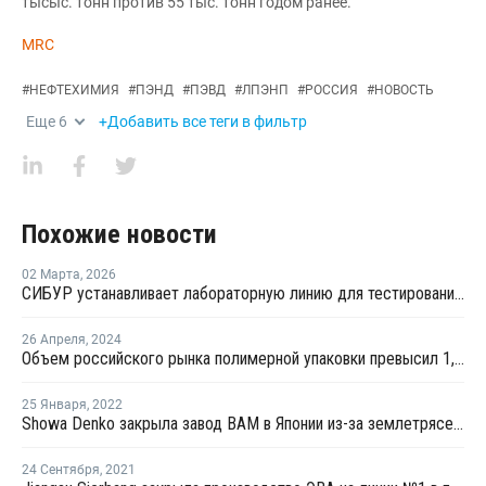
тысыс. тонн против 55 тыс. тонн годом ранее.
MRC
#
НЕФТЕХИМИЯ
#
ПЭНД
#
ПЭВД
#
ЛПЭНП
#
РОССИЯ
#
НОВОСТЬ
Еще
6
+Добавить все теги в фильтр
Похожие новости
02 Марта
,
2026
СИБУР устанавливает лабораторную линию для тестирования барьерных пленок
26 Апреля
,
2024
Объем российского рынка полимерной упаковки превысил 1,3 трлн руб. в 2023 году
25 Января
,
2022
Showa Denko закрыла завод ВАМ в Японии из-за землетрясения
24 Сентября
,
2021