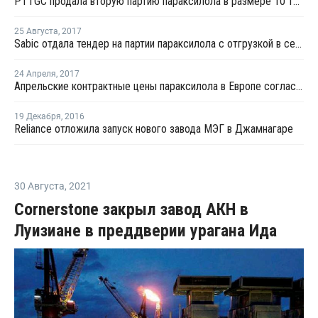
PTTGC продала вторую партию параксилола в размере 10 тыс. тонн с отгрузкой в октябре
25 Августа
,
2017
Sabic отдала тендер на партии параксилола с отгрузкой в сентябре японскому трейдеру
24 Апреля
,
2017
Апрельские контрактные цены параксилола в Европе согласованы на EUR20-55 за тонну ниже марта
19 Декабря
,
2016
Reliance отложила запуск нового завода МЭГ в Джамнагаре
30 Августа
,
2021
Cornerstone закрыл завод АКН в
Луизиане в преддверии урагана Ида