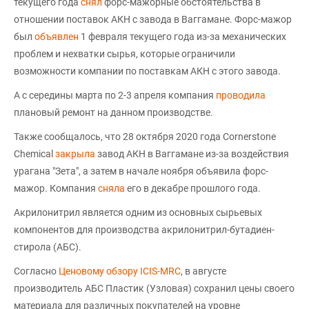
текущего года
снял
форс-мажорные обстоятельства в
отношении поставок AКН с завода в Ваггамане. Форс-мажор
был
объявлен
1 февраля текущего года из-за механических
проблем и нехватки сырья, которые ограничили
возможности компании по поставкам АКН с этого завода.
А с середины марта по 2-3 апреля компания
проводила
плановый ремонт на данном производстве.
Также сообщалось, что 28 октября 2020 года Cornerstone
Chemical
закрыла
завод АКН в Ваггамане из-за воздействия
урагана "Зета", а затем в начале ноября объявила форс-
мажор. Компания
сняла
его в декабре прошлого года.
Акрилонитрил является одним из основных сырьевых
компонентов для производства акрилонитрил-бутадиен-
стирола (АБС).
Согласно
Ценовому обзору ICIS-MRC
, в августе
производитель АБС Пластик (Узловая) сохранил цены своего
материала для различных покупателей на уровне