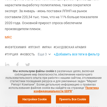
нарастили выработку полиэтилена, также сократился
экспорт. За январь - июнь поставки ЛПНП на рынок
составили 220,34 тыс. тонн, что на 11% больше показателя
2020 года. Основной прирост спроса обеспечили
производители пленок.
MRC
#
НЕФТЕХИМИЯ
#
ЛПЭНП
#
ИРАН
#
САУДОВСКАЯ АРАВИЯ
Еще
3
+Добавить все теги в фильтр
#
ТУРЦИЯ
#
НОВОСТЬ
Мы используем файлы cookie
в различных целях, включая
соблюдение мер безопасности, обеспечение наилучшего
пользовательского опыта при работе с нашим сайтом, отслеживание
Похожие новости
статистики посещения ресурса и для рекламных задач “Маркет
Репорт Компани”. Более детальную информацию о правилах
использования файлов cookie вы найдёте на странице "
Политика
14 Марта
,
2024
конфиденциальности GDPR
".
Иран планирует к 2028 году нарастить в три раза мощности по выпуску ПЭ
Настройки Cookie
Принять Все Cookie
26 Июля
,
2019