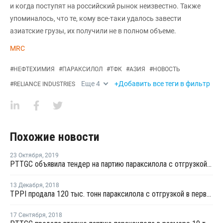
и когда поступят на российский рынок неизвестно. Также
упоминалось, что те, кому все-таки удалось завести
азиатские грузы, их получили не в полном объеме.
MRC
#
НЕФТЕХИМИЯ
#
ПАРАКСИЛОЛ
#
ТФК
#
АЗИЯ
#
НОВОСТЬ
Еще
4
+Добавить все теги в фильтр
#
RELIANCE INDUSTRIES
Похожие новости
23 Октября
,
2019
PTTGC объявила тендер на партию параксилола с отгрузкой в конце ноября-начале декабря
13 Декабря
,
2018
TPPI продала 120 тыс. тонн параксилола с отгрузкой в первом квартале 2019 года с небольшой надбавкой
17 Сентября
,
2018