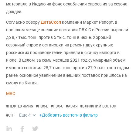
материала в Индию на фоне ослабления спроса из-за сезона
дождей.
Согласно обзору
ДатаСкоп
компании Маркет Репорт, в
прошлом месяце внешние поставки ПВХ-С в России выросли
до 8,7 тыс. тонн против 5 тыс. тонн в июне. Хороший
сезонный спрос и остановки на ремонт двух крупных
российских производителей привели к скачку импорта в
июле. В целом, за семь месяцев 2021 год суммарный объем
импорта составил 28,7 тыс. тонн против 27,9 тыс. тонн годом
ранее, основное увеличение внешних поставок пришлось на
смолу из Китая.
MRC
#
НЕФТЕХИМИЯ
#
ПВХ-Е
#
ПВХ-С
#
АЗИЯ
#
БЛИЖНИЙ ВОСТОК
Еще
4
+Добавить все теги в фильтр
#
СНГ