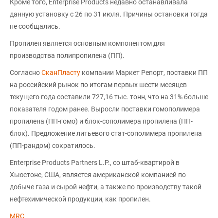
Кроме того, Enterprise Products недавно останавливала
данную установку с 26 по 31 июля. Причины остановки тогда
не сообщались.
Пропилен является основным компонентом для
производства полипропилена (ПП).
Согласно
СканПласту
компании Маркет Репорт, поставки ПП
на российский рынок по итогам первых шести месяцев
текущего года составили 727,16 тыс. тонн, что на 31% больше
показателя годом ранее. Выросли поставки гомополимера
пропилена (ПП-гомо) и блок-сополимера пропилена (ПП-
блок). Предложение литьевого стат-сополимера пропилена
(ПП-рандом) сократилось.
Enterprise Products Partners L.P., со штаб-квартирой в
Хьюстоне, США, является американской компанией по
добыче газа и сырой нефти, а также по производству такой
нефтехимической продукции, как пропилен.
MRC