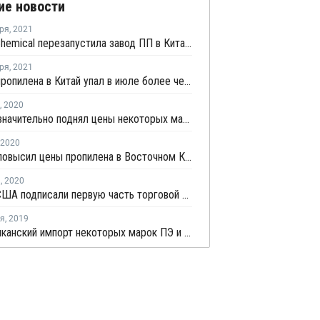
ие новости
ря
,
2021
Wanhua Chemical перезапустила завод ПП в Китае после плановой профилактики
ря
,
2021
Импорт пропилена в Китай упал в июле более чем на треть
,
2020
Sinopec значительно поднял цены некоторых марок ПП в Восточном Китае
2020
Sinopec повысил цены пропилена в Восточном Китае на CNY100 за тонну
я
,
2020
Китай и США подписали первую часть торговой сделки
ря
,
2019
На американский импорт некоторых марок ПЭ и ПП отменены пошлины со стороны Китая