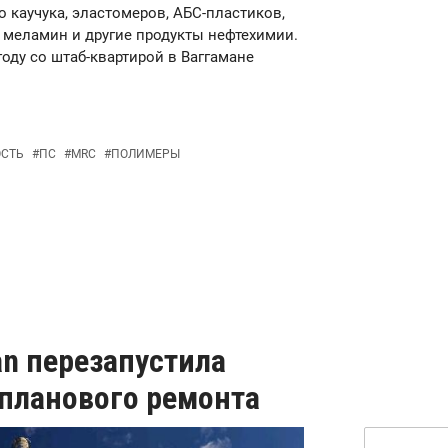
 каучука, эластомеров, АБС-пластиков,
 меламин и другие продукты нефтехимии.
оду со штаб-квартирой в Ваггамане
ОСТЬ
#
ПС
#
MRC
#
ПОЛИМЕРЫ
an перезапустила
 планового ремонта