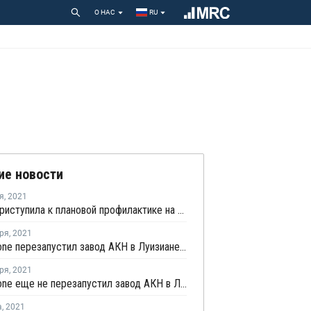
О НАС
RU
ие новости
я
,
2021
Ascend приступила к плановой профилактике на самой мощной линии АКН в Техасе
ря
,
2021
Cornerstone перезапустил завод АКН в Луизиане после урагана "Ида"
ря
,
2021
Cornerstone еще не перезапустил завод АКН в Луизиане после урагана "Ида"
а
,
2021