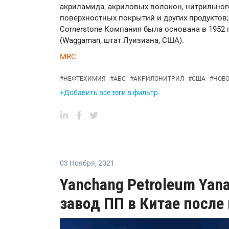
акриламида, акриловых волокон, нитрильного
поверхностных покрытий и других продуктов;
Cornerstone Компания была основана в 1952 г
(Waggaman, штат Луизиана, США).
MRC
#
НЕФТЕХИМИЯ
#
АБС
#
АКРИЛОНИТРИЛ
#
США
#
НОВ
+Добавить все теги в фильтр
03 Ноября
,
2021
Yanchang Petroleum Yan
завод ПП в Китае после