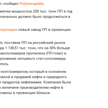
т, сообщил
Polymerupdate
.
иятии мощностью 250 тыс. тонн ПП в год
рвоначально должно было продолжаться в
сплуатацию
новый завод ПП в провинции
т, поставки ПП на российский рынок
а 1 138,51 тыс. тонн, что на 30% больше
гомополимеров пропилена (ПП-гомо) и
дложение литьевого стат-сополимера
лось.
м конгломератом, который в основном
ровкой и продажей нефти и природного
ей продуктов нефтехимии. Компания была
по величине производителем нефти в
оложены в провинции Шэньси.