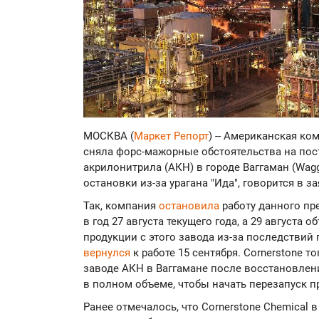
МОСКВА (
Маркет Репорт
) -- Американская ко
сняла форс-мажорные обстоятельства на пос
акрилонитрила (AКН) в городе Ваггаман (Wag
остановки из-за урагана "Ида", говорится в 
Так, компания
остановила
работу данного пр
в год 27 августа текущего года, а 29 августа
продукции с этого завода из-за последствий
вернулся
к работе 15 сентября. Cornerstone 
заводе АКН в Ваггамане после восстановлен
в полном объеме, чтобы начать перезапуск п
Ранее отмечалось, что Cornerstone Chemical 