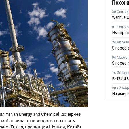
Похож
30 Сентяб
07 Сентяб
24 Апреля
04 Марта
,
16 Январ
20 Декаб
ия Yan'an Energy and Chemical, дочернее
 возобновила производство на новом
яне (Fuxian, провинция Шэньси, Китай)