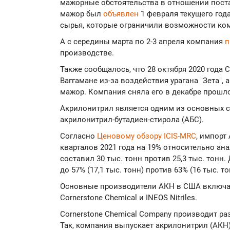
мажорные обстоятельства в отношении поста
мажор был
объявлен
1 февраля текущего год
сырья, которые ограничили возможности ком
А с середины марта по 2-3 апреля компания
п
производстве.
Также сообщалось, что 28 октября 2020 года 
Ваггамане из-за воздействия урагана "Зета", 
мажор. Компания сняла его в декабре прошло
Акрилонитрил является одним из основных 
акрилонитрил-бутадиен-стирола (АБС).
Согласно
Ценовому обзору ICIS-MRC
, импорт
кварталов 2021 года на 19% относительно ан
составил 30 тыс. тонн против 25,3 тыс. тон
до 57% (17,1 тыс. тонн) против 63% (16 тыс. т
Основные производители AКН в США включают
Cornerstone Chemical и INEOS Nitriles.
Cornerstone Chemical Company производит р
Так, компания выпускает акрилонитрил (АКН)