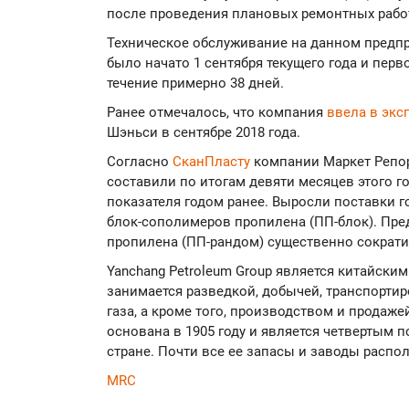
после проведения плановых ремонтных рабо
Техническое обслуживание на данном предпр
было начато 1 сентября текущего года и пе
течение примерно 38 дней.
Ранее отмечалось, что компания
ввела в эк
Шэньси в сентябре 2018 года.
Согласно
СканПласту
компании Маркет Репор
составили по итогам девяти месяцев этого год
показателя годом ранее. Выросли поставки 
блок-сополимеров пропилена (ПП-блок). Пре
пропилена (ПП-рандом) существенно сократи
Yanchang Petroleum Group является китайски
занимается разведкой, добычей, транспорти
газа, а кроме того, производством и продаж
основана в 1905 году и является четвертым 
стране. Почти все ее запасы и заводы расп
MRC