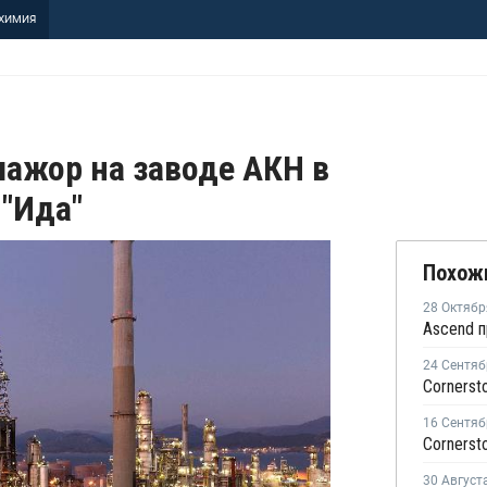
ХИМИЯ
мажор на заводе АКН в
 "Ида"
Похож
28 Октябр
24 Сентяб
16 Сентяб
30 Август