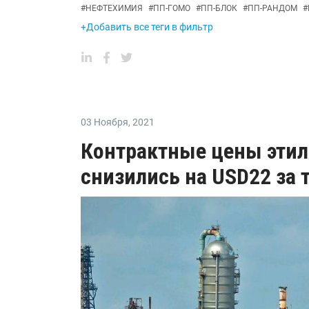
#
НЕФТЕХИМИЯ
#
ПП-ГОМО
#
ПП-БЛОК
#
ПП-РАНДОМ
#
+Добавить все теги в фильтр
03 Ноября
,
2021
Контрактные цены этил
снизились на USD22 за 