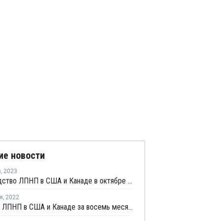
ие новости
я
,
2023
Производство ЛПНП в США и Канаде в октябре выросло на 7%
я
,
2022
Продажи ЛПНП в США и Канаде за восемь месяцев выросли на 6%