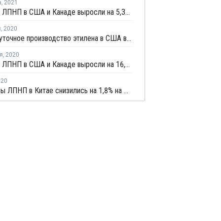
а
,
2021
Продажи ЛПНП в США и Канаде выросли на 5,3% за семь месяцев
я
,
2020
Среднесуточное производство этилена в США в сентябре выросло на 8,1%
я
,
2020
Продажи ЛПНП в США и Канаде выросли на 16,1% за девять месяцев
020
Фьючерсы ЛПНП в Китае снизились на 1,8% на фоне понижательных рыночных настроений