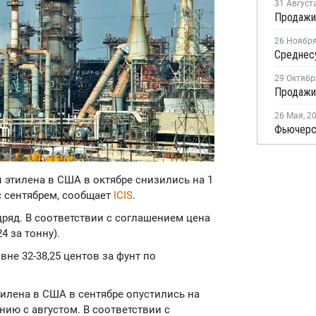
31 Август
26 Ноябр
29 Октябр
26 Мая
,
2
ы этилена в США в октябре снизились на 1
с сентябрем, сообщает
ICIS
.
ряд. В соответствии с соглашением цена
4 за тонну).
не 32-38,25 центов за фунт по
тилена в США в сентябре опустились на
ению с августом. В соответствии с