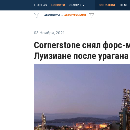
ГЛАВНАЯ
НОВОСТИ
ОБЗОРЫ
ВСЕ РЫНКИ
НЕФТЕ
#
НОВОСТИ
#
НЕФТЕХИМИЯ
03 Ноября
,
2021
Cornerstone снял форс-
Луизиане после урагана