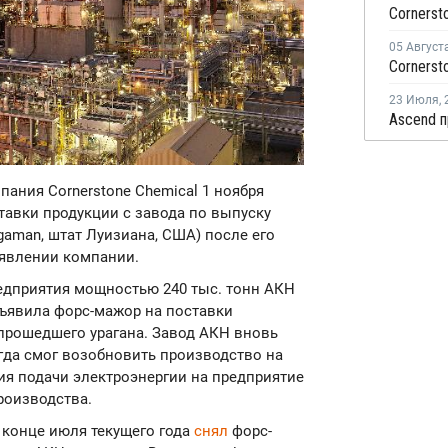
05 Август
23 Июля
,
мпания Cornerstone Chemical 1 ноября
тавки продукции с завода по выпуску
gaman, штат Луизиана, США) после его
заявлении компании.
едприятия мощностью 240 тыс. тонн АКН
 объявила форс-мажор на поставки
 прошедшего урагана. Завод АКН вновь
тогда смог возобновить производство на
ия подачи электроэнергии на предприятие
роизводства.
в конце июля текущего года
снял
форс-