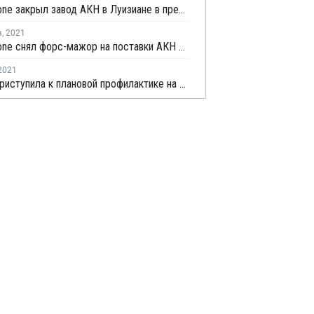
Cornerstone закрыл завод АКН в Луизиане в преддверии урагана Ида
а
,
2021
Cornerstone снял форс-мажор на поставки АКН в США
2021
Ascend приступила к плановой профилактике на самой мощной линии АКН в Техасе