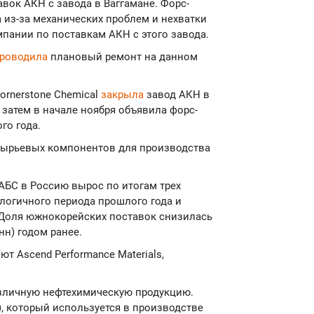
вок AКН с завода в Ваггамане. Форс-
а из-за механических проблем и нехватки
пании по поставкам АКН с этого завода.
роводила
плановый ремонт на данном
Cornerstone Chemical
закрыла
завод АКН в
а затем в начале ноября объявила форс-
го года.
сырьевых компонентов для производства
 АБС в Россию вырос по итогам трех
алогичного периода прошлого года и
н. Доля южнокорейских поставок снизилась
онн) годом ранее.
 Ascend Performance Materials,
азличную нефтехимическую продукцию.
, который используется в производстве