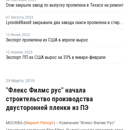
04 Сентября
,
2023
Dow закрыла завод по выпуску пропилена в Техасе на ремонт
07 Августа
,
2023
LyondellBasell закрывала два завода окиси пропилена и стирола в США и Европе на ремонт в июле-августе
12 Июня
,
2023
Экспорт пропилена из США в апреле вырос
12 Апреля
,
2023
Экспорт ПП из США вырос на 33% в январе-феврале
29 Марта
,
2019
"Флекс Филмс рус" начала
строительство производства
двусторонней пленки из ПЭ
МОСКВА (
Маркет Репорт
) -- Компания "Флекс Филмс Рус"