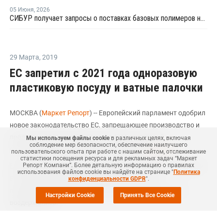
05 Июня
,
2026
СИБУР получает запросы о поставках базовых полимеров на принципиально новые рынки
29 Марта
,
2019
ЕС запретил с 2021 года одноразовую
пластиковую посуду и ватные палочки
МОСКВА (
Маркет Репорт
) -- Европейский парламент одобрил
новое законодательство ЕС, запрещающее производство и
продажу с 2021 года ряда пластиковых изделий
Мы используем файлы cookie
в различных целях, включая
соблюдение мер безопасности, обеспечение наилучшего
одноразового использования, сообщает
Интерфакс
.
пользовательского опыта при работе с нашим сайтом, отслеживание
статистики посещения ресурса и для рекламных задач “Маркет
Репорт Компани”. Более детальную информацию о правилах
Евродепутаты одобрили соглашение, достигнутое с Советом
использования файлов cookie вы найдёте на странице "
Политика
ЕС, подавляющим большинством голосов: 560
конфиденциальности GDPR
".
парламентариев проголосовали "за", 35 - "против", а 28
Настройки Cookie
Принять Все Cookie
воздержались.