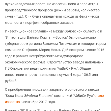
пусконаладочных работ. Не известны пока и параметры
производственного процесса (режим работы, количество
смен и т.д.). Они будут определены исходя из фактически
мощности и портфеля собранных заказов.
Инвестиционное соглашение между Орловской областью и
"Интернэшнл Вайнил Компани-Восток" было подписано
губернатором региона Вадимом Потомским и гендиректором
компании Стефаном Мориц Ноэль Дебюсшером в июне 2016
года в рамках Петербургского международного
экономического форума. Cтроительство завода напольных
ПВХ-покрытий ведет компания "АйВиСи Рус". Общие
инвестиции в проект заявлены в сумме 4 млрд 136,5 млн
рублей.
О приобретении площадки закрытого орловского завода
"Кока-Кола Эйчбиси Евразия" компанией "АйВиСи Рус"
стало
известно
в сентябре 2017 года.
В апреле 2018 года "Интернэшнл Вайнил Компани-Восток"