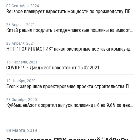
02 Сентября
,
2024
Reliance планирует нарастить мощности по производству ПВХ на двух площадках
23 Апреля
,
2021
Китай решил продлить антидемпинговые пошлины на импорт ПА6 из США, ЕС, России и региона Тайваня
23 Апреля
,
2021
НПП "ПОЛИПЛАСТИК" начал экспортные поставки компаундов в Польшу
15 Февраля
,
2021
COVID-19 - Дайджест новостей от 15.02.2021
12 Ноября
,
2020
Evonik завершила проектирование проекта строительства ПА 12 в Германии
28 Октября
,
2020
КуйбышевАзот сократил выпуск полиамида-6 на 9,6% за девять месяцев
29 Марта
,
2019