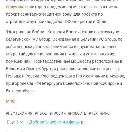
получила
санитарно-эпидемиологическое заключение на
проект санитарно-защитной зоны для проекта по
строительству производства ПВХ-покрытий в Орле.
"Интернэшнл Вайнил Компани-Восток" входит в структуру
бельгийской IVC Group. Основанная в Бельгии IVC Group, по
собственным данным, занимается выпуском напольных
покрытий для использования в жилых и коммерческих
помещениях. Производственные мощности расположены в
Бельгии и Люксембурге, а распределительные центры — в
Польше и России. Распредцентры в РФ у компании в Москве,
пригороде Санкт-Петербурга Всеволожске, Новосибирске и
Екатеринбурге.
MRC
#
НЕФТЕХИМИЯ
#
ПВХ-Е
#
РОССИЯ
#
НОВОСТЬ
#
ПВХ
#
MRC
Еще
3
+Добавить все теги в фильтр