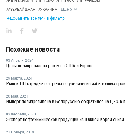
#
НЕФТЕХИМИЯ
#
ПП-ГОМО
#
ПП-БЛОК
#
ПП-РАНДОМ
Еще
5
#
АЗЕРБАЙДЖАН
#
УКРАИНА
+Добавить все теги в фильтр
Похожие новости
03 Апреля
,
2024
Цены полипропилена растут в США и Европе
29 Марта
,
2024
Рынок ПП страдает от резкого увеличения избыточных производственных мощностей
20 Мая
,
2021
Импорт полипропилена в Белоруссию сократился на 0,8% в первом квартале
03 Февраля
,
2020
Экспорт нефтехимической продукции из Южной Кореи снизился в январе на 6,1%, а импорт - на 5,3%
21 Ноября
,
2019