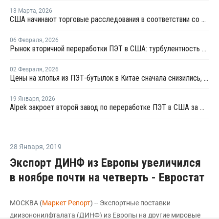
13 Марта
,
2026
США начинают торговые расследования в соответствии со статьей 301 в отношении 16 стран, включая ЕС и Китай
06 Февраля
,
2026
Рынок вторичной переработки ПЭТ в США: турбулентность продлится в 2026 году
02 Февраля
,
2026
Цены на хлопья из ПЭТ-бутылок в Китае сначала снизились, а затем выросли
19 Января
,
2026
Alpek закроет второй завод по переработке ПЭТ в США за шесть месяцев
28 Января
,
2019
Экспорт ДИНФ из Европы увеличился
в ноябре почти на четверть - Евростат
МОСКВА (
Маркет Репорт
) -- Экспортные поставки
диизононилфталата (ДИНФ) из Европы на другие мировые