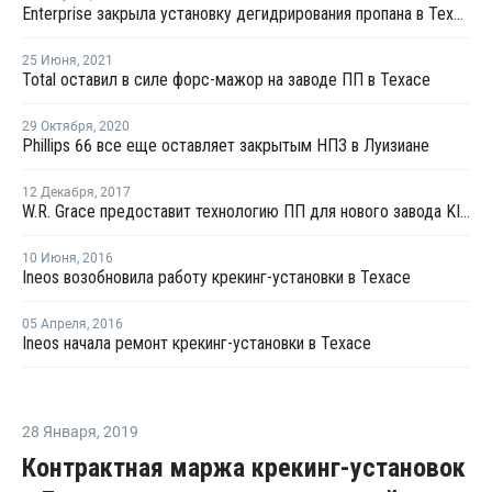
Enterprise закрыла установку дегидрирования пропана в Техасе на внеплановый ремонт
25 Июня
,
2021
Total оставил в силе форс-мажор на заводе ПП в Техасе
29 Октября
,
2020
Phillips 66 все еще оставляет закрытым НПЗ в Луизиане
12 Декабря
,
2017
W.R. Grace предоставит технологию ПП для нового завода KIPIC в Кувейте
10 Июня
,
2016
Ineos возобновила работу крекинг-установки в Техасе
05 Апреля
,
2016
Ineos начала ремонт крекинг-установки в Техасе
28 Января
,
2019
Контрактная маржа крекинг-установок