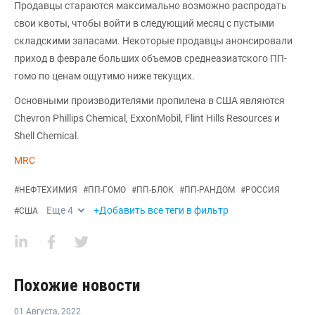
Продавцы стараются максимально возможно распродать
свои квоты, чтобы войти в следующий месяц с пустыми
складскими запасами. Некоторые продавцы анонсировали
приход в феврале больших объемов среднеазиатского ПП-
гомо по ценам ощутимо ниже текущих.
Основными производителями пропилена в США являются
Chevron Phillips Chemical, ExxonMobil, Flint Hills Resources и
Shell Chemical.
MRC
#
НЕФТЕХИМИЯ
#
ПП-ГОМО
#
ПП-БЛОК
#
ПП-РАНДОМ
#
РОССИЯ
Еще
4
+Добавить все теги в фильтр
#
США
Похожие новости
01 Августа
,
2022