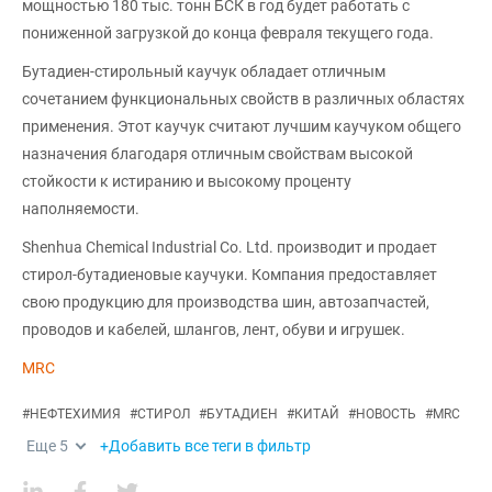
мощностью 180 тыс. тонн БСК в год будет работать с
пониженной загрузкой до конца февраля текущего года.
Бутадиен-стирольный каучук обладает отличным
сочетанием функциональных свойств в различных областях
применения. Этот каучук считают лучшим каучуком общего
назначения благодаря отличным свойствам высокой
стойкости к истиранию и высокому проценту
наполняемости.
Shenhua Chemical Industrial Co. Ltd. производит и продает
стирол-бутадиеновые каучуки. Компания предоставляет
свою продукцию для производства шин, автозапчастей,
проводов и кабелей, шлангов, лент, обуви и игрушек.
MRC
#
НЕФТЕХИМИЯ
#
СТИРОЛ
#
БУТАДИЕН
#
КИТАЙ
#
НОВОСТЬ
#
MRC
Еще
5
+Добавить все теги в фильтр