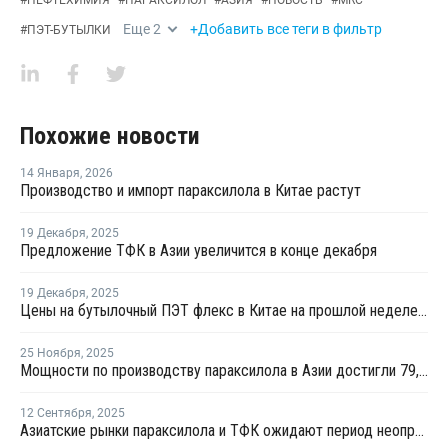
#
НЕФТЕХИМИЯ
#
ПАРАКСИЛОЛ
#
АЗИЯ
#
НОВОСТЬ
#
MRC
Еще
2
+Добавить все теги в фильтр
#
ПЭТ-БУТЫЛКИ
Похожие новости
14 Января
,
2026
Производство и импорт параксилола в Китае растут
19 Декабря
,
2025
Предложение ТФК в Азии увеличится в конце декабря
19 Декабря
,
2025
Цены на бутылочный ПЭТ флекс в Китае на прошлой неделе показали незначительное снижение
25 Ноября
,
2025
Мощности по производству параксилола в Азии достигли 79,9 млн тонн в год
12 Сентября
,
2025
Азиатские рынки параксилола и ТФК ожидают период неопределенности