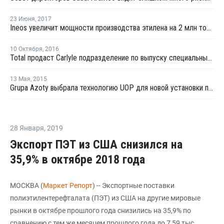
23 Июня
,
2017
Ineos увеличит мощности производства этилена на 2 млн тонн в год
10 Октября
,
2016
Total продаcт Carlyle подразделение по выпуску специальных химических веществ Atotech
13 Мая
,
2015
Grupa Azoty выбрала технологию UOP для новой установки по выпуску пропилена в Польше
28 Января
,
2019
Экспорт ПЭТ из США снизился на
35,9% в октябре 2018 года
МОСКВА (
Маркет Репорт
) -- Экспортные поставки
полиэтилентерефталата (ПЭТ) из США на другие мировые
рынки в октябре прошлого года снизились на 35,9% по
сравнению с тем же месяцем прошлого года до 7,59 тыс.