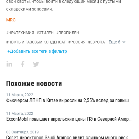
свои квоты, чтобы войти в следующий месяц с пустыми
складскими запасами.
MRC
#
НЕФТЕХИМИЯ
#
ЭТИЛЕН
#
ПРОПИЛЕН
Еще
6
#
НЕФТЬ И ГАЗОВЫЙ КОНДЕНСАТ
#
РОССИЯ
#
ЕВРОПА
+Добавить все теги в фильтр
Похожие новости
11 Марта
,
2022
Фьючерсы ЛПНП в Китае выросли на 2,55% вслед за повышением котировок сырой нефти
11 Марта
,
2022
ExxonMobil повышает апрельские цены ПЭ в Северной Америке
03 Сентября
,
2019
Совет директоров Saudi Aramco видит слишком много рисков для IPO в Нью-Йорке