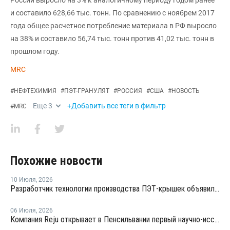
России выросло на 3% к аналогичному периоду годом ранее
и составило 628,66 тыс. тонн. По сравнению с ноябрем 2017
года общее расчетное потребление материала в РФ выросло
на 38% и составило 56,74 тыс. тонн против 41,02 тыс. тонн в
прошлом году.
MRC
#
НЕФТЕХИМИЯ
#
ПЭТ-ГРАНУЛЯТ
#
РОССИЯ
#
США
#
НОВОСТЬ
Еще
3
+Добавить все теги в фильтр
#
MRC
Похожие новости
10 Июля
,
2026
Разработчик технологии производства ПЭТ-крышек объявил о банкротстве
06 Июля
,
2026
Компания Reju открывает в Пенсильвании первый научно-исследовательский центр по переработке текстиля