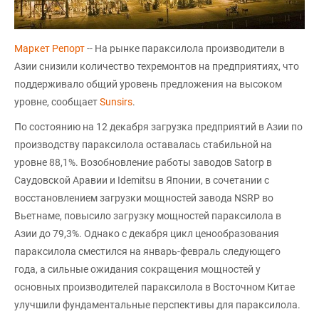
Маркет Репорт
-- На рынке параксилола производители в
Азии снизили количество техремонтов на предприятиях, что
поддерживало общий уровень предложения на высоком
уровне, сообщает
Sunsirs
.
По состоянию на 12 декабря загрузка предприятий в Азии по
производству параксилола оставалась стабильной на
уровне 88,1%. Возобновление работы заводов Satorp в
Саудовской Аравии и Idemitsu в Японии, в сочетании с
восстановлением загрузки мощностей завода NSRP во
Вьетнаме, повысило загрузку мощностей параксилола в
Азии до 79,3%. Однако с декабря цикл ценообразования
параксилола сместился на январь-февраль следующего
года, а сильные ожидания сокращения мощностей у
основных производителей параксилола в Восточном Китае
улучшили фундаментальные перспективы для параксилола.