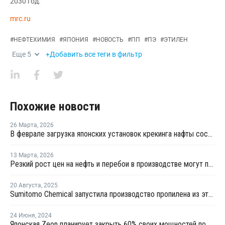
2030 год.
mrc.ru
#
НЕФТЕХИМИЯ
#
ЯПОНИЯ
#
НОВОСТЬ
#
ПП
#
ПЭ
#
ЭТИЛЕН
Еще
5
+Добавить все теги в фильтр
Похожие новости
26 Марта
,
2026
В феврале загрузка японских установок крекинга нафты составила 75,7%
13 Марта
,
2026
Резкий рост цен на нефть и перебои в производстве могут поддержать прибыль американских производителей этилена
20 Августа
,
2025
Sumitomo Chemical запустила производство пропилена из этанола
24 Июня
,
2024
Японская Zeon планирует закрыть 60% своих мощностей по производству эластомеров в Токуяме