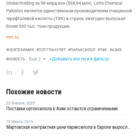
Global Holding за 98 млрд вон ($68,94 млн). Lotte Chemical
Pakistan является единственным производителем очищенной
терефталевой кислоты (ТФК) в стране, ежегодно выпуская
более 500 тыс. тонн продукции.
mrc.ru
#
НЕФТЕХИМИЯ
#
ПЭТ-ГРАНУЛЯТ
#
ПАРАКСИЛОЛ
#
ТФК
#
АЗИЯ
Еще
2
+Добавить все теги в фильтр
#
НОВОСТЬ
Похожие новости
23 Января
,
2020
Поставки ортоксилола в Азии остаются ограниченными
18 Марта
,
2019
Мартовская контрактная цена параксилола в Европе выросла на EUR35 за тонну