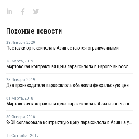
Похожие новости
23 Января
,
2020
Поставки ортоксилола в Азии остаются ограниченными
18 Марта
,
2019
Мартовская контрактная цена параксилола в Европе выросла на EUR35 за тонну
28 Января
,
2019
Два производителя параксилола объявили февральскую цену в диапазоне USD1150-1180 за тонну
01 Марта
,
2018
Мартовская контрактная цена параксилола в Азии выросла на USD5 за тонну
30 Января
,
2018
S-Oil согласовала контрактную цену параксилола в Азии на уровне USD1 020 за тонну
15 Сентября
,
2017