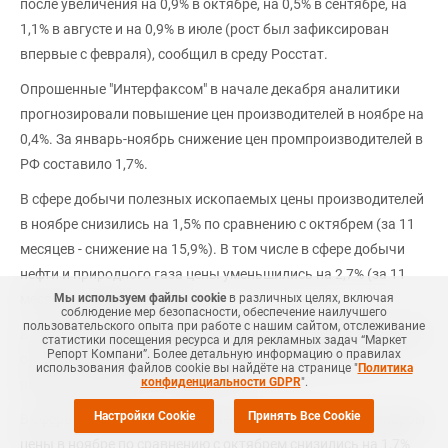
после увеличения на 0,9% в октябре, на 0,5% в сентябре, на
1,1% в августе и на 0,9% в июле (рост был зафиксирован
впервые с февраля), сообщил в среду Росстат.
Опрошенные "Интерфаксом" в начале декабря аналитики
прогнозировали повышение цен производителей в ноябре на
0,4%. За январь-ноябрь снижение цен промпроизводителей в
РФ составило 1,7%.
В сфере добычи полезных ископаемых цены производителей
в ноябре снизились на 1,5% по сравнению с октябрем (за 11
месяцев - снижение на 15,9%). В том числе в сфере добычи
нефти и природного газа цены уменьшились на 2,7% (за 11
Мы используем файлы cookie
в различных целях, включая
месяцев - упали на 24,3%).
соблюдение мер безопасности, обеспечение наилучшего
пользовательского опыта при работе с нашим сайтом, отслеживание
В обрабатывающих отраслях цены производителей в ноябре
статистики посещения ресурса и для рекламных задач “Маркет
Репорт Компани”. Более детальную информацию о правилах
относительно предыдущего месяца просели на 0,7% (за
использования файлов cookie вы найдёте на странице "
Политика
конфиденциальности GDPR
".
январь-ноябрь рост составил 0,6%).
Настройки Cookie
Принять Все Cookie
В сфере обеспечения электрической энергией, газом и паром
цены в ноябре по сравнению с октябрем снизились на 1,7%