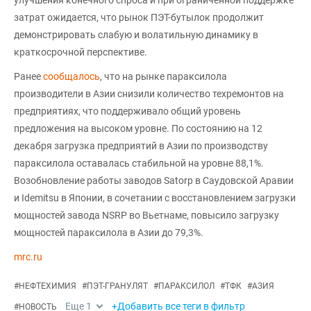
затрат ожидается, что рынок ПЭТ-бутылок продолжит
демонстрировать слабую и волатильную динамику в
краткосрочной перспективе.
Ранее
сообщалось
, что на рынке параксилола
производители в Азии снизили количество техремонтов на
предприятиях, что поддерживало общий уровень
предложения на высоком уровне. По состоянию на 12
декабря загрузка предприятий в Азии по производству
параксилола оставалась стабильной на уровне 88,1%.
Возобновление работы заводов Satorp в Саудовской Аравии
и Idemitsu в Японии, в сочетании с восстановлением загрузки
мощностей завода NSRP во Вьетнаме, повысило загрузку
мощностей параксилола в Азии до 79,3%.
mrc.ru
#
НЕФТЕХИМИЯ
#
ПЭТ-ГРАНУЛЯТ
#
ПАРАКСИЛОЛ
#
ТФК
#
АЗИЯ
Еще
1
+Добавить все теги в фильтр
#
НОВОСТЬ