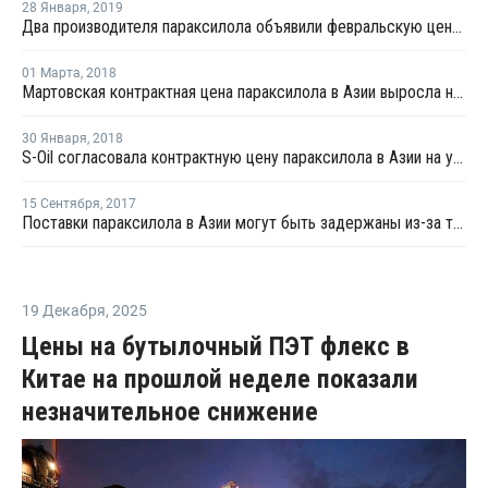
28 Января
,
2019
Два производителя параксилола объявили февральскую цену в диапазоне USD1150-1180 за тонну
01 Марта
,
2018
Мартовская контрактная цена параксилола в Азии выросла на USD5 за тонну
30 Января
,
2018
S-Oil согласовала контрактную цену параксилола в Азии на уровне USD1 020 за тонну
15 Сентября
,
2017
Поставки параксилола в Азии могут быть задержаны из-за тайфуна "Талим"
19 Декабря
,
2025
Цены на бутылочный ПЭТ флекс в
Китае на прошлой неделе показали
незначительное снижение