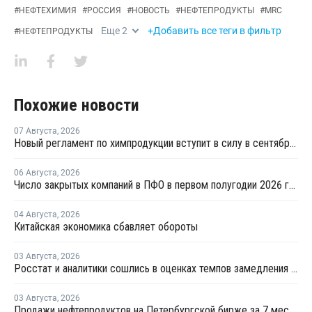
#
НЕФТЕХИМИЯ
#
РОССИЯ
#
НОВОСТЬ
#
НЕФТЕПРОДУКТЫ
#
MRC
Еще
2
+Добавить все теги в фильтр
#
НЕФТЕПРОДУКТЫ
Похожие новости
07 Августа
,
2026
Новый регламент по химпродукции вступит в силу в сентябре 2027 года
06 Августа
,
2026
Число закрытых компаний в ПФО в первом полугодии 2026 года вдвое превысило число новых
04 Августа
,
2026
Китайская экономика сбавляет обороты
03 Августа
,
2026
Росстат и аналитики сошлись в оценках темпов замедления экономики
03 Августа
,
2026
Продажи нефтепродуктов на Петербургской бирже за 7 месяцев снизились на 11,2%, в июле – на 35,6%