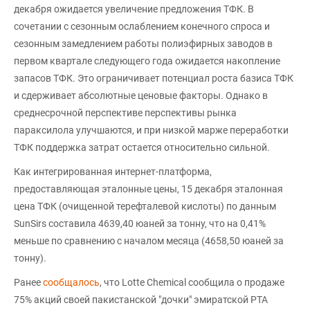
декабря ожидается увеличение предложения ТФК. В
сочетании с сезонным ослаблением конечного спроса и
сезонным замедлением работы полиэфирных заводов в
первом квартале следующего года ожидается накопление
запасов ТФК. Это ограничивает потенциал роста базиса ТФК
и сдерживает абсолютные ценовые факторы. Однако в
среднесрочной перспективе перспективы рынка
параксилола улучшаются, и при низкой марже переработки
ТФК поддержка затрат остается относительно сильной.
Как интегрированная интернет-платформа,
предоставляющая эталонные цены, 15 декабря эталонная
цена ТФК (очищенной терефталевой кислоты) по данным
SunSirs составила 4639,40 юаней за тонну, что на 0,41%
меньше по сравнению с началом месяца (4658,50 юаней за
тонну).
Ранее
сообщалось
, что Lotte Chemical сообщила о продаже
75% акций своей пакистанской "дочки" эмиратской PTA